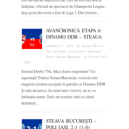
înălțime, oferind un spectacol de Champions League,
deși jocul din teren a fost de Liga 3. Din fericire,…
AVANCRONICĂ ETAPA 6:
DINAMO DDB – STEAUA
septembrie 7, 2022
· by
Steaua Libera |
Cea mai bună sursă pentru informații
despre Steaua București
· in
Sezonul 2022
- 2023
Eternul Derby? Nu. Meci foarte important? Cu
siguranță! Pentru Steaua București, victoria este
singurul rezultat acceptat în partida cu Dinamo DDB.
Și asta deoarece, în cazul unei victorii, nu se va
întâmpla nimic. Însă, un rezultat slab cu câinii
dedebiști…
STEAUA BUCUREȘTI –
POLI IAȘI, 2-1 (1-0)