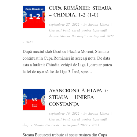
CUPA ROMÂNIEI: STEAUA
– CHINDIA, 1-2 (1-0)
septembrie 27, 2022
· by
Steaua Libera |
Cea mai bună sursă pentru informații
despre Steaua București
· in
Sezonul 2022
- 2023
După meciul slab făcut cu Flacăra Moreni, Steaua a
continuat în Cupa României în aceeași notă. De data
asta a întâlnit Chindia, echipă de Liga 1, care ar putea
la fel de ușor să fie de Liga 3. Însă, spre…
AVANCRONICĂ ETAPA 7:
STEAUA – UNIREA
CONSTANȚA
septembrie 16, 2022
· by
Steaua Libera |
Cea mai bună sursă pentru informații
despre Steaua București
· in
Sezonul 2022 - 2023
Steaua București trebuie să spele rușinea din Cupa