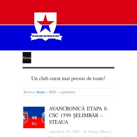
STEAUA
Menu
LIBERĂ
Un club curat mai presus de toate!
Browse:
Home
»
2022
»
septembrie
AVANCRONICĂ ETAPA 8:
CSC 1599 ȘELIMBĂR –
STEAUA
septembrie 29, 2022
· by
Steaua Libera |