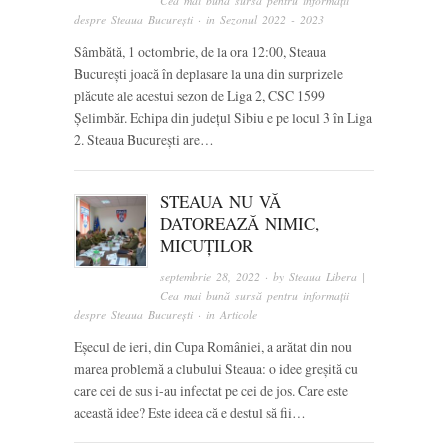
Cea mai bună sursă pentru informații
despre Steaua București
· in
Sezonul 2022 - 2023
Sâmbătă, 1 octombrie, de la ora 12:00, Steaua
București joacă în deplasare la una din surprizele
plăcute ale acestui sezon de Liga 2, CSC 1599
Șelimbăr. Echipa din județul Sibiu e pe locul 3 în Liga
2. Steaua București are…
STEAUA NU VĂ
DATOREAZĂ NIMIC,
MICUȚILOR
septembrie 28, 2022
· by
Steaua Libera |
Cea mai bună sursă pentru informații
despre Steaua București
· in
Articole
Eșecul de ieri, din Cupa României, a arătat din nou
marea problemă a clubului Steaua: o idee greșită cu
care cei de sus i-au infectat pe cei de jos. Care este
această idee? Este ideea că e destul să fii…