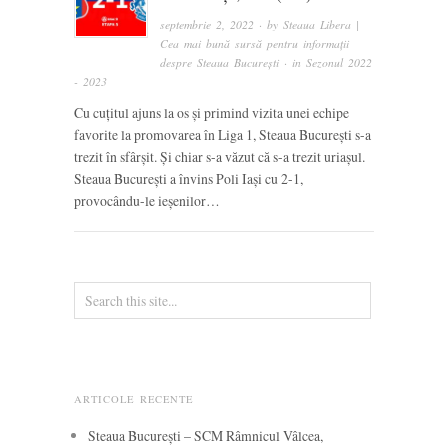
septembrie 2, 2022
· by
Steaua Libera |
Cea mai bună sursă pentru informații
despre Steaua București
· in
Sezonul 2022
- 2023
Cu cuțitul ajuns la os și primind vizita unei echipe
favorite la promovarea în Liga 1, Steaua București s-a
trezit în sfârșit. Și chiar s-a văzut că s-a trezit uriașul.
Steaua București a învins Poli Iași cu 2-1,
provocându-le ieșenilor…
ARTICOLE RECENTE
Steaua București – SCM Râmnicul Vâlcea,