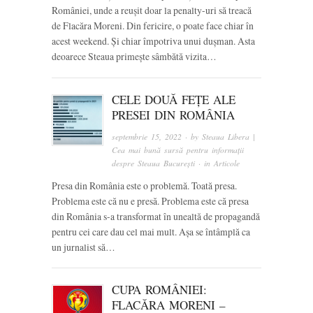
României, unde a reușit doar la penalty-uri să treacă
de Flacăra Moreni. Din fericire, o poate face chiar în
acest weekend. Și chiar împotriva unui dușman. Asta
deoarece Steaua primește sâmbătă vizita…
CELE DOUĂ FEȚE ALE
PRESEI DIN ROMÂNIA
septembrie 15, 2022
· by
Steaua Libera |
Cea mai bună sursă pentru informații
despre Steaua București
· in
Articole
Presa din România este o problemă. Toată presa.
Problema este că nu e presă. Problema este că presa
din România s-a transformat în unealtă de propagandă
pentru cei care dau cel mai mult. Așa se întâmplă ca
un jurnalist să…
CUPA ROMÂNIEI:
FLACĂRA MORENI –