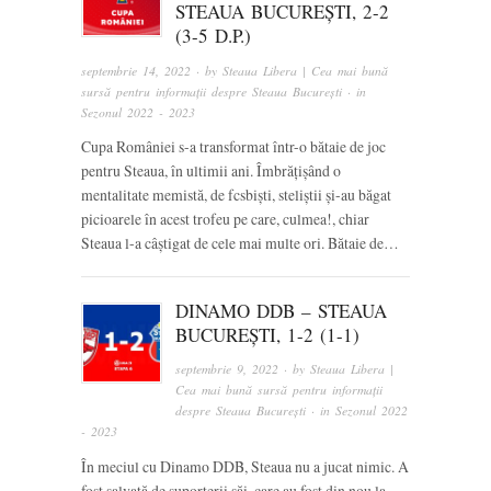
STEAUA BUCUREȘTI, 2-2
(3-5 D.P.)
septembrie 14, 2022
· by
Steaua Libera | Cea mai bună
sursă pentru informații despre Steaua București
· in
Sezonul 2022 - 2023
Cupa României s-a transformat într-o bătaie de joc
pentru Steaua, în ultimii ani. Îmbrățișând o
mentalitate memistă, de fcsbiști, steliștii și-au băgat
picioarele în acest trofeu pe care, culmea!, chiar
Steaua l-a câștigat de cele mai multe ori. Bătaie de…
DINAMO DDB – STEAUA
BUCUREȘTI, 1-2 (1-1)
septembrie 9, 2022
· by
Steaua Libera |
Cea mai bună sursă pentru informații
despre Steaua București
· in
Sezonul 2022
- 2023
În meciul cu Dinamo DDB, Steaua nu a jucat nimic. A
fost salvată de suporterii săi, care au fost din nou la