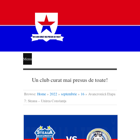
STEAUA
Menu
LIBERĂ
Un club curat mai presus de toate!
Browse:
Home
»
2022
»
septembrie
»
16
»
Avancronică Etapa
7: Steaua – Unirea Constanța