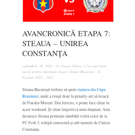
AVANCRONICĂ ETAPA 7:
STEAUA – UNIREA
CONSTANȚA
septembrie 16, 2022
· by
Steaua Libera | Cea mai bună
sursă pentru informații despre Steaua București
· in
Sezonul 2022 - 2023
Steaua București trebuie să spele
rușinea din Cupa
României
, unde a reușit doar la penalty-uri să treacă
de Flacăra Moreni. Din fericire, o poate face chiar în
acest weekend. Și chiar împotriva unui dușman. Asta
deoarece Steaua primește sâmbătă vizita celor de la
FC Fcsb 3, echipă cunoscută și sub numele de Unirea
Constanța.