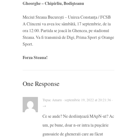
Gheorghe – Chipirliu, Bodișteanu
Meciul Steaua București – Unirea Constanța / FCSB
A Clinceni va avea loc sâmbătă, 17 septembrie, de la
ora 12:00. Partida se joacă în Ghencea, pe stadionul
Steaua. Va fi transmisă de Digi, Prima Sport și Orange
Sport.
Forza Steaua!
One Response
Tupac Amaru · septembrie 19, 2022 at 20:21:36 ·
→
Ce se aude? Ne desființează MApN-ul? Ac
um, pe bune, doar n-or intra la pușcărie
gunoaiele de ghenerali care au făcut