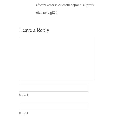
afaceri veroase cu eroul național al protv-
ului, ne-a gi2 !
Leave a Reply
*
Name
*
Email