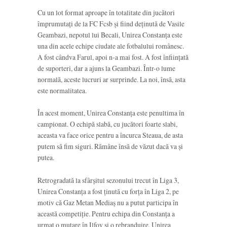
Cu un lot format aproape în totalitate din jucători
împrumutați de la FC Fcsb și fiind deținută de Vasile
Geambazi, nepotul lui Becali, Unirea Constanța este
una din acele echipe ciudate ale fotbalului românesc.
A fost cândva Farul, apoi n-a mai fost. A fost înființată
de suporteri, dar a ajuns la Geambazi. Într-o lume
normală, aceste lucruri ar surprinde. La noi, însă, asta
este normalitatea.
În acest moment, Unirea Constanța este penultima în
campionat. O echipă slabă, cu jucători foarte slabi,
aceasta va face orice pentru a încurca Steaua, de asta
putem să fim siguri. Rămâne însă de văzut dacă va și
putea.
Retrogradată la sfârșitul sezonului trecut în Liga 3,
Unirea Constanța a fost ținută cu forța în Liga 2, pe
motiv că Gaz Metan Mediaș nu a putut participa în
această competiție. Pentru echipa din Constanța a
urmat o mutare în Ilfov și o rebranduire, Unirea