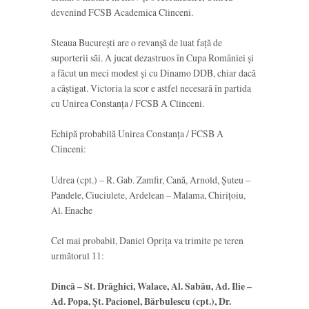
devenind FCSB Academica Clinceni.
Steaua București are o revanșă de luat față de
suporterii săi. A jucat dezastruos în Cupa României și
a făcut un meci modest și cu Dinamo DDB, chiar dacă
a câștigat. Victoria la scor e astfel necesară în partida
cu Unirea Constanța / FCSB A Clinceni.
Echipă probabilă Unirea Constanța / FCSB A
Clinceni:
Udrea (cpt.) – R. Gab. Zamfir, Cană, Arnold, Șuteu –
Pandele, Ciuciulete, Ardelean – Malama, Chirițoiu,
Al. Enache
Cel mai probabil, Daniel Oprița va trimite pe teren
următorul 11:
Dincă – St. Drăghici, Walace, Al. Sabău, Ad. Ilie –
Ad. Popa, Șt. Pacionel, Bărbulescu (cpt.), Dr.