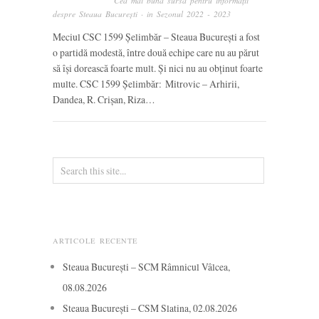
Cea mai bună sursă pentru informații
despre Steaua București
· in
Sezonul 2022 - 2023
Meciul CSC 1599 Șelimbăr – Steaua București a fost
o partidă modestă, între două echipe care nu au părut
să își dorească foarte mult. Și nici nu au obținut foarte
multe. CSC 1599 Șelimbăr: Mitrovic – Arhirii,
Dandea, R. Crișan, Riza…
ARTICOLE RECENTE
Steaua București – SCM Râmnicul Vâlcea,
08.08.2026
Steaua București – CSM Slatina, 02.08.2026