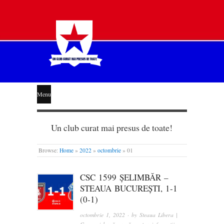
STEAUA
Menu
LIBERĂ
Un club curat mai presus de toate!
Browse:
Home
»
2022
»
octombrie
»
01
CSC 1599 ȘELIMBĂR –
STEAUA BUCUREȘTI, 1-1
(0-1)
octombrie 1, 2022
· by
Steaua Libera |