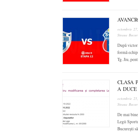
AVANCRO
octombrie 27
Steaua Bucure
După victori
formă echipă
Tg. Jiu, pen
CLASA 
A DUCE
octombrie 25
Steaua Bucure
De mai bine
Legii Sportu
București să