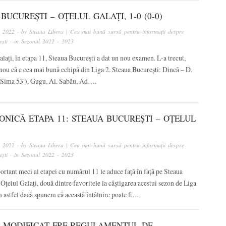
BUCUREȘTI – OȚELUL GALAȚI, 1-0 (0-0)
, 2022
· by
Steaua Libera | Cea mai bună sursă pentru informații despre
ști
· in
Sezonul 2022 - 2023
lați, în etapa 11, Steaua București a dat un nou examen. L-a trecut,
nou că e cea mai bună echipă din Liga 2. Steaua București: Dincă – D.
 Sima 53′), Gugu, Al. Sabău, Ad….
ONICĂ ETAPA 11: STEAUA BUCUREȘTI – OȚELUL
, 2022
· by
Steaua Libera | Cea mai bună sursă pentru informații despre
ști
· in
Sezonul 2022 - 2023
rtant meci al etapei cu numărul 11 le aduce față în față pe Steaua
 Oțelul Galați, două dintre favoritele la câștigarea acestui sezon de Liga
 astfel dacă spunem că această întâlnire poate fi…
A MODIFICAT FRF REGULAMENTUL DE