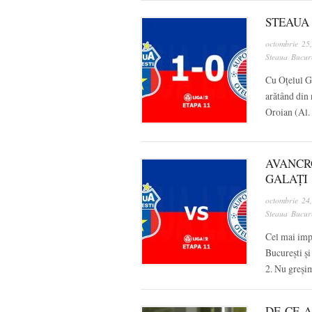
STEAUA 
octombrie 25
Steaua Bucure
Cu Oțelul Ga
arătând din 
Oroian (Al.
AVANCR
GALAȚI
octombrie 24
Steaua Bucure
Cel mai impo
București și
2. Nu greșim
DE CE 