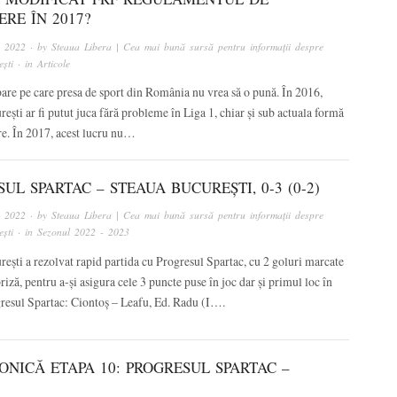
ERE ÎN 2017?
, 2022
· by
Steaua Libera | Cea mai bună sursă pentru informații despre
ști
· in
Articole
bare pe care presa de sport din România nu vrea să o pună. În 2016,
ești ar fi putut juca fără probleme în Liga 1, chiar și sub actuala formă
re. În 2017, acest lucru nu…
UL SPARTAC – STEAUA BUCUREȘTI, 0-3 (0-2)
, 2022
· by
Steaua Libera | Cea mai bună sursă pentru informații despre
ști
· in
Sezonul 2022 - 2023
ești a rezolvat rapid partida cu Progresul Spartac, cu 2 goluri marcate
riză, pentru a-și asigura cele 3 puncte puse în joc dar și primul loc în
gresul Spartac: Ciontoș – Leafu, Ed. Radu (I….
ONICĂ ETAPA 10: PROGRESUL SPARTAC –