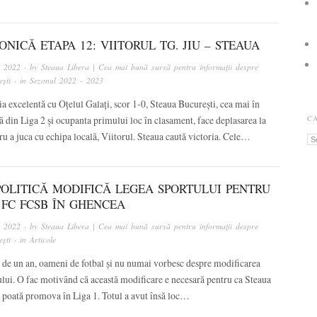
NICĂ ETAPA 12: VIITORUL TG. JIU – STEAUA
, 2022
· by
Steaua Libera | Cea mai bună sursă pentru informații despre
ști
· in
Sezonul 2022 - 2023
a excelentă cu Oțelul Galați, scor 1-0, Steaua București, cea mai în
 din Liga 2 și ocupanta primului loc în clasament, face deplasarea la
C
tru a juca cu echipa locală, Viitorul. Steaua caută victoria. Cele…
Ca
POLITICĂ MODIFICĂ LEGEA SPORTULUI PENTRU
 FC FCSB ÎN GHENCEA
, 2022
· by
Steaua Libera | Cea mai bună sursă pentru informații despre
ști
· in
Articole
 de un an, oameni de fotbal și nu numai vorbesc despre modificarea
lui. O fac motivând că această modificare e necesară pentru ca Steaua
 poată promova în Liga 1. Totul a avut însă loc…