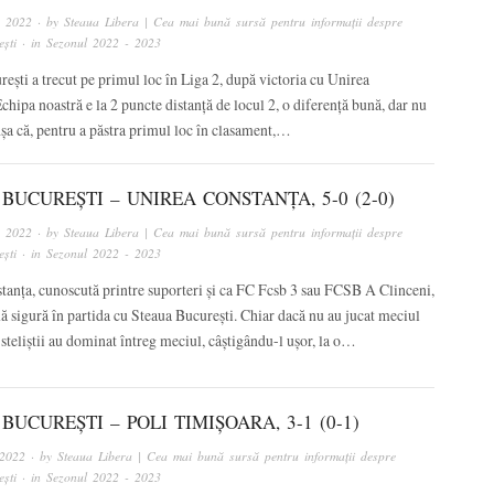
, 2022
· by
Steaua Libera | Cea mai bună sursă pentru informații despre
ști
· in
Sezonul 2022 - 2023
ești a trecut pe primul loc în Liga 2, după victoria cu Unirea
chipa noastră e la 2 puncte distanță de locul 2, o diferență bună, dar nu
șa că, pentru a păstra primul loc în clasament,…
BUCUREȘTI – UNIREA CONSTANȚA, 5-0 (2-0)
, 2022
· by
Steaua Libera | Cea mai bună sursă pentru informații despre
ști
· in
Sezonul 2022 - 2023
tanța, cunoscută printre suporteri și ca FC Fcsb 3 sau FCSB A Clinceni,
mă sigură în partida cu Steaua București. Chiar dacă nu au jucat meciul
steliștii au dominat întreg meciul, câștigându-l ușor, la o…
BUCUREȘTI – POLI TIMIȘOARA, 3-1 (0-1)
 2022
· by
Steaua Libera | Cea mai bună sursă pentru informații despre
ști
· in
Sezonul 2022 - 2023