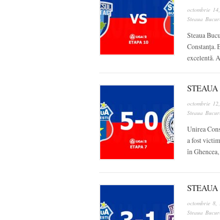
octombrie 14
Steaua Bucure
Steaua Bucur
Constanța. E
excelentă. A
STEAUA 
octombrie 12
Steaua Bucure
Unirea Cons
a fost victi
în Ghencea, 
STEAUA 
octombrie 8,
Steaua Bucure