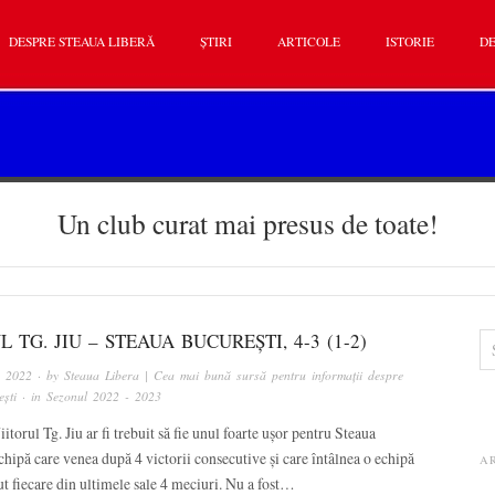
DESPRE STEAUA LIBERĂ
ȘTIRI
ARTICOLE
ISTORIE
DE
Un club curat mai presus de toate!
L TG. JIU – STEAUA BUCUREȘTI, 4-3 (1-2)
, 2022
· by
Steaua Libera | Cea mai bună sursă pentru informații despre
ști
· in
Sezonul 2022 - 2023
itorul Tg. Jiu ar fi trebuit să fie unul foarte ușor pentru Steaua
chipă care venea după 4 victorii consecutive și care întâlnea o echipă
A
ut fiecare din ultimele sale 4 meciuri. Nu a fost…