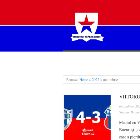
STEAUA LIBERĂ
Browse:
Home
»
2022
»
octombrie
VIITORU
octombrie 29
Steaua Bucure
Meciul cu Vi
București, e
care a pierd