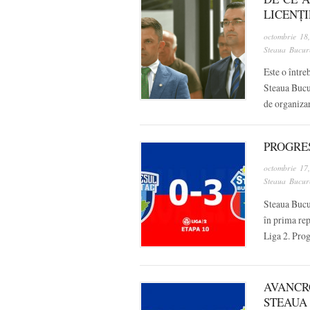
LICENȚI
octombrie 18
Steaua Bucure
Este o între
Steaua Bucur
de organiza
PROGRES
octombrie 17
Steaua Bucure
Steaua Bucur
în prima rep
Liga 2. Pro
AVANCR
STEAUA