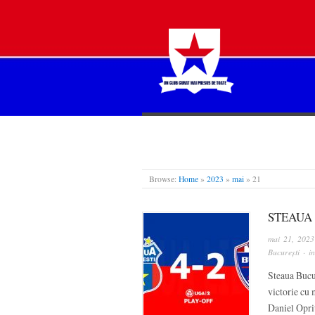
STEAUA LIBERĂ
Browse:
Home
»
2023
»
mai
»
21
STEAUA 
mai 21, 2023
București
· i
Steaua Bucur
victorie cu 
Daniel Opri