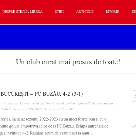
DESPRE STEAUA LIBERĂ
ȘTIRI
ARTICOLE
ISTORIE
DE
Un club curat mai presus de toate!
BUCUREȘTI – FC BUZĂU, 4-2 (3-1)
· by
Steaua Libera | Cea mai bună sursă pentru informații despre Steaua
n
Fotbal
,
Sezonul 2019-2020
,
Sezonul 2022 - 2023
ești a încheiat sezonul 2022-2023 cu un meci foarte bun și cu o
multe goluri, împotriva celor de la FC Buzău. Echipa antrenată de
A
ța a învins cu 4-2. Rămâne acum de văzut dacă la anul…