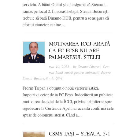
serviciu. A bătut Oțelul și s-a asigurat că Steaua a
rămas pe locul 2. În această etapă, Steaua București
trebuie să bată Dinamo DDB, pentru a se asigura că
efortul clonelor canine…
MOTIVAREA ICCJ ARATĂ
CĂ FC FCSB NU ARE
PALMARESUL STELEI
mai 10, 2023
· by
Steaua Libera | Cea
mai bună sursă pentru informații despre
Steaua București
· in
Știri
Florin Talpan a obținut o nouă victorie astăzi,
împotriva celor de la FC Fcsb. Judecătorii au publicat
motivarea deciziei de la ÎCCJ, privind trimiterea spre
rejudecare la Curtea de Apel, iar această confirmă cele
spuse de colonelul stelist. Când a…
CSMS IAȘI – STEAUA, 5-1