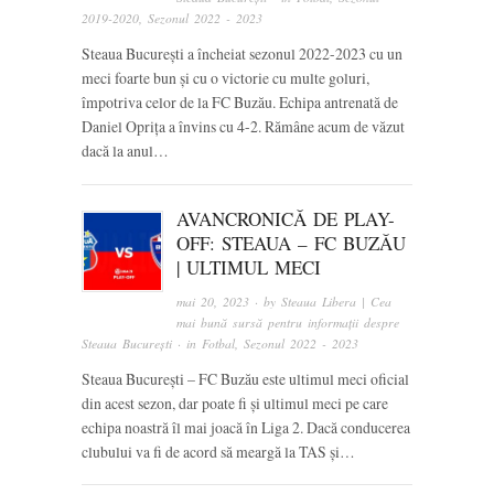
2019-2020
,
Sezonul 2022 - 2023
Steaua București a încheiat sezonul 2022-2023 cu un
meci foarte bun și cu o victorie cu multe goluri,
împotriva celor de la FC Buzău. Echipa antrenată de
Daniel Oprița a învins cu 4-2. Rămâne acum de văzut
dacă la anul…
AVANCRONICĂ DE PLAY-
OFF: STEAUA – FC BUZĂU
| ULTIMUL MECI
mai 20, 2023
· by
Steaua Libera | Cea
mai bună sursă pentru informații despre
Steaua București
· in
Fotbal
,
Sezonul 2022 - 2023
Steaua București – FC Buzău este ultimul meci oficial
din acest sezon, dar poate fi și ultimul meci pe care
echipa noastră îl mai joacă în Liga 2. Dacă conducerea
clubului va fi de acord să meargă la TAS și…