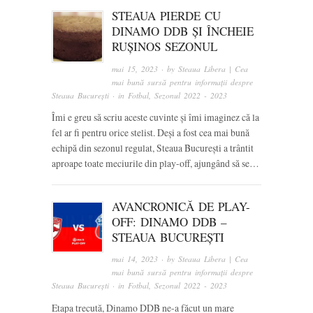
STEAUA PIERDE CU
DINAMO DDB ȘI ÎNCHEIE
RUȘINOS SEZONUL
mai 15, 2023
· by
Steaua Libera | Cea
mai bună sursă pentru informații despre
Steaua București
· in
Fotbal
,
Sezonul 2022 - 2023
Îmi e greu să scriu aceste cuvinte și îmi imaginez că la
fel ar fi pentru orice stelist. Deși a fost cea mai bună
echipă din sezonul regulat, Steaua București a trântit
aproape toate meciurile din play-off, ajungând să se…
AVANCRONICĂ DE PLAY-
OFF: DINAMO DDB –
STEAUA BUCUREȘTI
mai 14, 2023
· by
Steaua Libera | Cea
mai bună sursă pentru informații despre
Steaua București
· in
Fotbal
,
Sezonul 2022 - 2023
Etapa trecută, Dinamo DDB ne-a făcut un mare