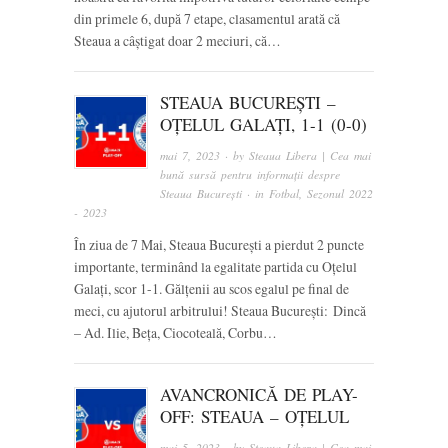
din primele 6, după 7 etape, clasamentul arată că
Steaua a câștigat doar 2 meciuri, că…
STEAUA BUCUREȘTI –
OȚELUL GALAȚI, 1-1 (0-0)
mai 7, 2023
· by
Steaua Libera | Cea mai
bună sursă pentru informații despre
Steaua București
· in
Fotbal
,
Sezonul 2022
- 2023
În ziua de 7 Mai, Steaua București a pierdut 2 puncte
importante, terminând la egalitate partida cu Oțelul
Galați, scor 1-1. Gălțenii au scos egalul pe final de
meci, cu ajutorul arbitrului! Steaua București: Dincă
– Ad. Ilie, Beța, Ciocoteală, Corbu…
AVANCRONICĂ DE PLAY-
OFF: STEAUA – OȚELUL
mai 5, 2023
· by
Steaua Libera | Cea mai