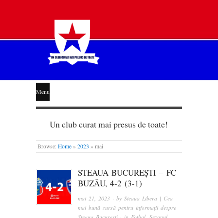
STEAUA
Menu
LIBERĂ
Un club curat mai presus de toate!
Browse:
Home
»
2023
»
mai
STEAUA BUCUREȘTI – FC
BUZĂU, 4-2 (3-1)
mai 21, 2023
· by
Steaua Libera | Cea
mai bună sursă pentru informații despre
Steaua București
· in
Fotbal
,
Sezonul