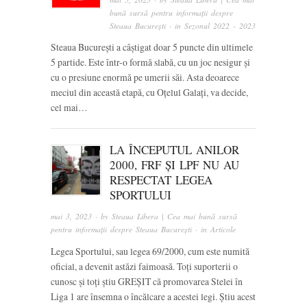
bună sursă pentru informații despre
Steaua București
· in
Sezonul 2022 - 2023
Steaua București a câștigat doar 5 puncte din ultimele
5 partide. Este într-o formă slabă, cu un joc nesigur și
cu o presiune enormă pe umerii săi. Asta deoarece
meciul din această etapă, cu Oțelul Galați, va decide,
cel mai…
LA ÎNCEPUTUL ANILOR
2000, FRF ȘI LPF NU AU
RESPECTAT LEGEA
SPORTULUI
mai 3, 2023
· by
Steaua Libera | Cea mai bună sursă
pentru informații despre Steaua București
· in
Articole
Legea Sportului, sau legea 69/2000, cum este numită
oficial, a devenit astăzi faimoasă. Toți suporterii o
cunosc și toți știu GREȘIT că promovarea Stelei în
Liga 1 are însemna o încălcare a acestei legi. Știu acest