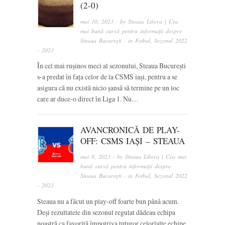
(2-0)
mai 10, 2023
· by
Steaua Libera | Cea
mai bună sursă pentru informații despre
Steaua București
· in
Fotbal
,
Sezonul 2022
- 2023
În cel mai rușinos meci al sezonului, Steaua București
s-a predat în fața celor de la CSMS iași, pentru a se
asigura că nu există nicio șansă să termine pe un loc
care ar duce-o direct în Liga 1. Nu…
AVANCRONICĂ DE PLAY-
OFF: CSMS IAȘI – STEAUA
mai 8, 2023
· by
Steaua Libera | Cea mai
bună sursă pentru informații despre
Steaua București
· in
Fotbal
,
Sezonul 2022
- 2023
Steaua nu a făcut un play-off foarte bun până acum.
Deși rezultatele din sezonul regulat dădeau echipa
noastră ca favorită împotriva tuturor celorlalte echipe