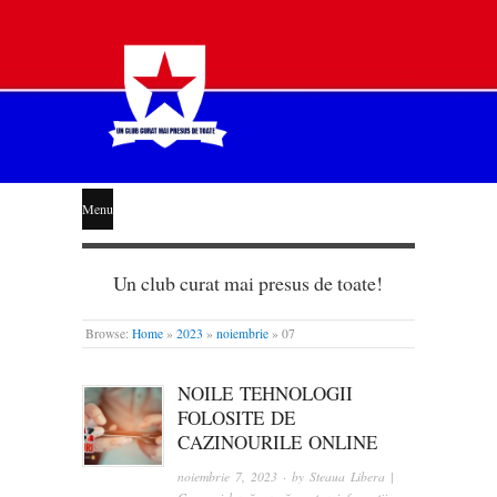
STEAUA
Menu
LIBERĂ
Un club curat mai presus de toate!
Browse:
Home
»
2023
»
noiembrie
»
07
NOILE TEHNOLOGII
FOLOSITE DE
CAZINOURILE ONLINE
noiembrie 7, 2023
· by
Steaua Libera |