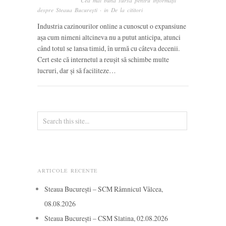
Cea mai bună sursă pentru informații
despre Steaua București
· in
De la cititori
Industria cazinourilor online a cunoscut o expansiune
așa cum nimeni altcineva nu a putut anticipa, atunci
când totul se lansa timid, în urmă cu câteva decenii.
Cert este că internetul a reușit să schimbe multe
lucruri, dar și să faciliteze…
ARTICOLE RECENTE
Steaua București – SCM Râmnicul Vâlcea,
08.08.2026
Steaua București – CSM Slatina, 02.08.2026