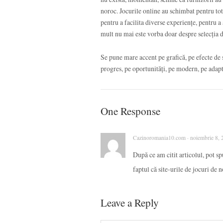
noroc. Jocurile online au schimbat pentru totd
pentru a facilita diverse experiențe, pentru a 
mult nu mai este vorba doar despre selecția 
Se pune mare accent pe grafică, pe efecte de s
progres, pe oportunități, pe modern, pe adapt
One Response
Cazinoromania10.com · noiembrie 8, 
După ce am citit articolul, pot s
faptul că site-urile de jocuri de n
Leave a Reply