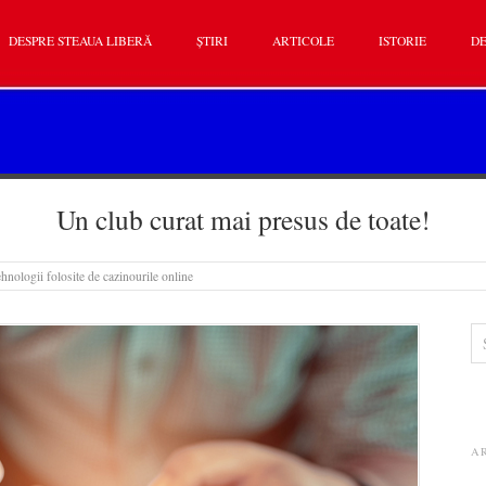
DESPRE STEAUA LIBERĂ
ȘTIRI
ARTICOLE
ISTORIE
DE
Un club curat mai presus de toate!
ehnologii folosite de cazinourile online
A