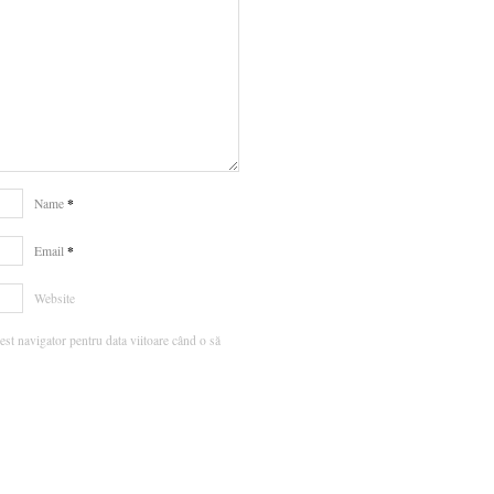
*
Name
*
Email
Website
est navigator pentru data viitoare când o să