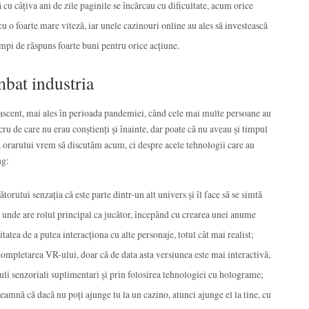
cu câțiva ani de zile paginile se încărcau cu dificultate, acum orice
u o foarte mare viteză, iar unele cazinouri online au ales să investească
timpi de răspuns foarte buni pentru orice acțiune.
mbat industria
 ascent, mai ales în perioada pandemiei, când cele mai multe persoane au
ucru de care nu erau conștienți și înainte, dar poate că nu aveau și timpul
a orarului vrem să discutăm acum, ci despre acele tehnologii care au
ng:
ătorului senzația că este parte dintr-un alt univers și îl face să se simtă
u, unde are rolul principal ca jucător, începând cu crearea unei anume
atea de a putea interacționa cu alte personaje, totul cât mai realist;
ompletarea VR-ului, doar că de data asta versiunea este mai interactivă,
li senzoriali suplimentari și prin folosirea tehnologiei cu holograme;
eamnă că dacă nu poți ajunge tu la un cazino, atunci ajunge el la tine, cu