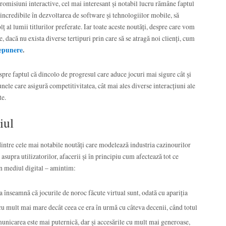
romisiuni interactive, cel mai interesant și notabil lucru rămâne faptul
 incredibile în dezvoltarea de software și tehnologiilor mobile, să
lț al lumii titlurilor preferate. Iar toate aceste noutăți, despre care vom
le, dacă nu exista diverse tertipuri prin care să se atragă noi clienți, cum
depunere
.
spre faptul că dincolo de progresul care aduce jocuri mai sigure cât și
nele care asigură competitivitatea, cât mai ales diverse interacțiuni ale
te.
iul
 dintre cele mai notabile noutăți care modelează industria cazinourilor
asupra utilizatorilor, afacerii și în principiu cum afectează tot ce
n mediul digital – amintim:
a înseamnă că jocurile de noroc făcute virtual sunt, odată cu apariția
cu mult mai mare decât ceea ce era în urmă cu câteva decenii, când totul
omunicarea este mai puternică, dar și accesările cu mult mai generoase,