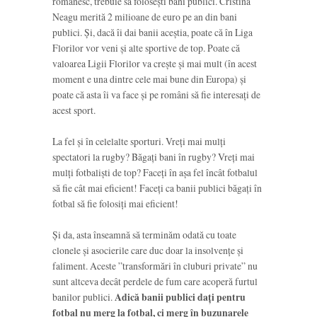
românesc, trebuie să folosești bani publici. Cristina
Neagu merită 2 milioane de euro pe an din bani
publici. Și, dacă îi dai banii aceștia, poate că în Liga
Florilor vor veni și alte sportive de top. Poate că
valoarea Ligii Florilor va crește și mai mult (în acest
moment e una dintre cele mai bune din Europa) și
poate că asta îi va face și pe români să fie interesați de
acest sport.
La fel și în celelalte sporturi. Vreți mai mulți
spectatori la rugby? Băgați bani în rugby? Vreți mai
mulți fotbaliști de top? Faceți în așa fel încât fotbalul
să fie cât mai eficient! Faceți ca banii publici băgați în
fotbal să fie folosiți mai eficient!
Și da, asta înseamnă să terminăm odată cu toate
clonele și asocierile care duc doar la insolvențe și
faliment. Aceste ”transformări în cluburi private” nu
sunt altceva decât perdele de fum care acoperă furtul
banilor publici.
Adică banii publici dați pentru
fotbal nu merg la fotbal, ci merg în buzunarele