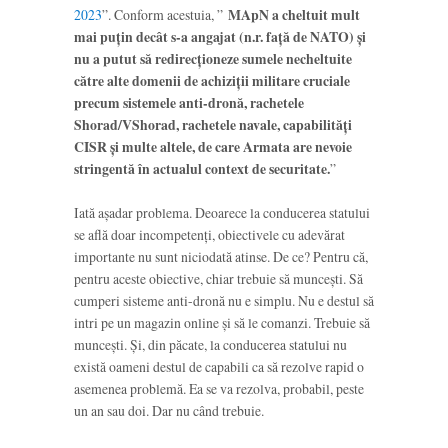
2023
”. Conform acestuia, ”
MApN a cheltuit mult
mai puțin decât s-a angajat (n.r. față de NATO) și
nu a putut să redirecționeze sumele necheltuite
către alte domenii de achiziții militare cruciale
precum sistemele anti-dronă, rachetele
Shorad/VShorad, rachetele navale, capabilități
CISR și multe altele, de care Armata are nevoie
stringentă în actualul context de securitate.
”
Iată așadar problema. Deoarece la conducerea statului
se află doar incompetenți, obiectivele cu adevărat
importante nu sunt niciodată atinse. De ce? Pentru că,
pentru aceste obiective, chiar trebuie să muncești. Să
cumperi sisteme anti-dronă nu e simplu. Nu e destul să
intri pe un magazin online și să le comanzi. Trebuie să
muncești. Și, din păcate, la conducerea statului nu
există oameni destul de capabili ca să rezolve rapid o
asemenea problemă. Ea se va rezolva, probabil, peste
un an sau doi. Dar nu când trebuie.