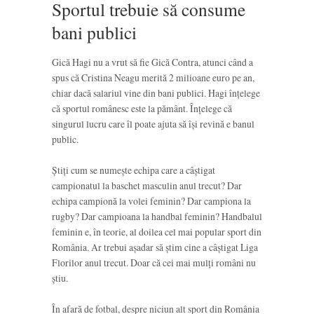
Sportul trebuie să consume
bani publici
Gică Hagi nu a vrut să fie Gică Contra, atunci când a
spus că Cristina Neagu merită 2 milioane euro pe an,
chiar dacă salariul vine din bani publici. Hagi înțelege
că sportul românesc este la pământ. Înțelege că
singurul lucru care îl poate ajuta să își revină e banul
public.
Știți cum se numește echipa care a câștigat
campionatul la baschet masculin anul trecut? Dar
echipa campionă la volei feminin? Dar campiona la
rugby? Dar campioana la handbal feminin? Handbalul
feminin e, în teorie, al doilea cel mai popular sport din
România. Ar trebui așadar să știm cine a câștigat Liga
Florilor anul trecut. Doar că cei mai mulți români nu
știu.
În afară de fotbal, despre niciun alt sport din România