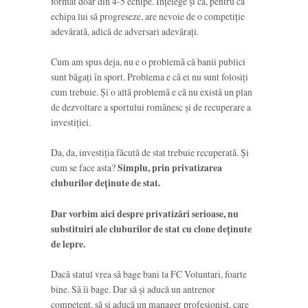
format doar din 4-5 echipe. Înțelege și că, pentru ca
echipa lui să progreseze, are nevoie de o competiție
adevărată, adică de adversari adevărați.
Cum am spus deja, nu e o problemă că banii publici
sunt băgați în sport. Problema e că ei nu sunt folosiți
cum trebuie. Și o altă problemă e că nu există un plan
de dezvoltare a sportului românesc și de recuperare a
investiției.
Da, da, investiția făcută de stat trebuie recuperată. Și
cum se face asta?
Simplu, prin privatizarea
cluburilor deținute de stat.
Dar vorbim aici despre privatizări serioase, nu
substituiri ale cluburilor de stat cu clone deținute
de lepre.
Dacă statul vrea să bage bani la FC Voluntari, foarte
bine. Să îi bage. Dar să și aducă un antrenor
competent, să și aducă un manager profesionist, care