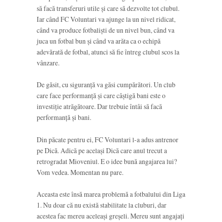
să facă transferuri utile și care să dezvolte tot clubul.
Iar când FC Voluntari va ajunge la un nivel ridicat,
când va produce fotbaliști de un nivel bun, când va
juca un fotbal bun și când va arăta ca o echipă
adevărată de fotbal, atunci să fie întreg clubul scos la
vânzare.
De găsit, cu siguranță va găsi cumpărători. Un club
care face performanță și care câștigă bani este o
investiție atrăgătoare. Dar trebuie întâi să facă
performanță și bani.
Din păcate pentru ei, FC Voluntari l-a adus antrenor
pe Dică. Adică pe același Dică care anul trecut a
retrogradat Mioveniul. E o idee bună angajarea lui?
Vom vedea. Momentan nu pare.
Aceasta este însă marea problemă a fotbalului din Liga
1. Nu doar că nu există stabilitate la cluburi, dar
acestea fac mereu aceleași greșeli. Mereu sunt angajați