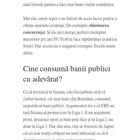
sunt folosiți pentru a face mai bune viețile românilor.
Mai rău, unele lepre s-au folosit de acest lucru pentru a
obține anumite avantaje. De exemplu,
eliminarea
concurenței
. Și da, aici merge perfect exemplul
atacurilor pe care FC Fcsb le face săptămânal la adresa
Stelei. Dar acesta nu e singurul exemplu. Există multe
altele.
Cine consumă banii publici
cu adevărat?
Ca să lovească în Steaua, oile fecesebiste urlă că
clubul nostru, cel mai mare din România, consumă
nejustificat bani publici. Argumentul lor e că FRF nu
lasă Steaua să promoveze în Liga 1. E un argument
prost, deoarece sport și bani poți face și în Liga 2, nu
doar în Liga 1. Dar, din nou, oile se folosesc de faptul
că cei mai mulți cetățeni nu sunt informați ca să îi
dezinformeze și ca să își creeze un avantaj.