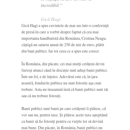
incredibil.”
Gică Hagi
Gică Hagi a spus cuvintele de mai sus într-o conferință
de presă în care a vorbit despre faptul că cea mai
importanta handbalistă din România, Cristina Neagu,
câștigă un salariu anual de 250 de mii de euro, plătit
din bani publici. Iar tot ceea ce a spus este corect.
În România, din păcate, cei mai mulți cetățeni devin
furioși atunci când în discuție sunt aduși banii publici.
Într-un fel, e de înțeles. Adevărul este că, în țara
noastră, fondurile publice nu sunt folosite așa cum
trebuie. Asta nu înseamnă însă că banii publici sunt răi
sau că nu trebuie folosiți.
Banii publici sunt banii pe care cetățenii îi plătesc, că
vor sau nu, pentru taxe. Și plătesc acele taxe așteptând
ca banii să fie folosiți pentru ca viețile lor să devină
mai bune. Din păcate, în România, banii publici nu