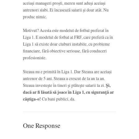
aceiași manageri proști, mereu sunt aduși aceiași
antrenori slabi. Ei încasează salarii și doar atât. Nu
produc nimic.
Motivul? Acesta este modelul de fotbal preferat în
Liga 1. E modelul de fotbal al FRF, care preferă ca în
Liga 1 să existe doar cluburi instabile, cu probleme
financiare, fără obiective serioase, fără conduceri
profesioniste.
Steaua nu e primită în Liga 1. Dar Steaua are același
antrenor de 5 ani. Steaua a crescut de la an la an.
Steaua investește în tineri și plătește salarii la zi.
Și,
dacă ar fi lăsată să joace în Liga 1, cu siguranță ar
câștiga-o!
Cu bani publici, da.
One Response