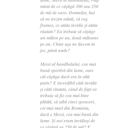
lume, Messi al hanbalului, v-aţi
mirat de ce câştigă 300 sau 250
de mii de euro. Domnilor, hai
să ne trezim odată, vă rog
frumos, ce atâta invidie şi atâta
răutate? Ea trebuia să câştige
un milion pe an, două milioane
pe an. Chiar aşa ne ducem în
jos, până unde?
Messi al handbalului, cea mai
bună sportivă din lume, oare
cât câştiga dacă era în altă
parte? E incredibil câtă invidie
şi câtă răutate, când de fapt ea
trebuia să fie cea mai bine
plătită, să aibă cinci sponsori,
cei mai mari din România,
dacă e Messi, cea mai bună din
lume. Şi noi eram invidioşi de
ce câştigă ea 250 de mii? E