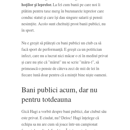
hoților și leprelor.
La fel cum banii pe care noi îi
plătim pentru taxe merg în buzunarele leprelor care
conduc statul și care își dau singure salarii și pensii
nesimțite. Acolo sunt cheltuiți prost banii publici, nu
în sport.
Nu e greșit să plătești cu bani publici un club ca să
facă sport de performanță. E greșit ca un politician
infect, care nu a lucrat nici măcar o zi în mediul privat
și care nu știe că ”mărul” nu se scrie ”măru-l”, să
primească o pensie de câteva zeci de mii de lei în
fiecare lună doar pentru că a mințit bine niște oameni.
Bani publici acum, dar nu
pentru totdeauna
Gică Hagi a vorbit despre bani publici, dar clubul său
este privat. E ciudat, nu? Deloc! Hagi înțelege că
echipa sa nu are cum să joace într-un campionat