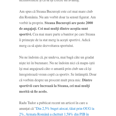
Am spus că Steaua București este cel mai mare club
din România. Nu am vorbit doar la sensul figurat. Am
vorbit la propriu.
Steaua București are peste 2000
de angajați. Cei mai mulți dintre aceștia sunt
sportivi.
Cea mai mare parte a banilor pe care Steaua
îi primește de la stat merg la acești sportivi. Adică
merg ca să ajute dezvoltarea sportului.
Nu ne îndoim că, pe undeva, mai bagă câte un gradat
niște lei în buzunare. Nu ne îndoim nici că mapn-iștii
își mai angajează câte-o amantă prin club sau că își
înregistrează vreun copil ca sportiv. Se întâmplă. Doar
că vorbim despre un procent mult prea mic.
Dintre
sportivii care lucrează la Steaua, cei mai mulți
merită să fie acolo.
Radu Tudor a publicat recent un articol în care a
anunțat că ”
Din 2,5% buget alocat, tăiat prin OUG la
2%, Armata Română a cheltuit 1,58% din PIB în