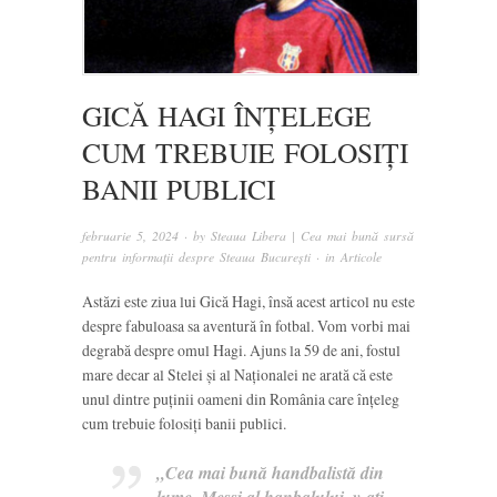
GICĂ HAGI ÎNȚELEGE
CUM TREBUIE FOLOSIȚI
BANII PUBLICI
februarie 5, 2024
· by
Steaua Libera | Cea mai bună sursă
pentru informații despre Steaua București
· in
Articole
Astăzi este ziua lui Gică Hagi, însă acest articol nu este
despre fabuloasa sa aventură în fotbal. Vom vorbi mai
degrabă despre omul Hagi. Ajuns la 59 de ani, fostul
mare decar al Stelei și al Naționalei ne arată că este
unul dintre puținii oameni din România care înțeleg
cum trebuie folosiți banii publici.
„Cea mai bună handbalistă din