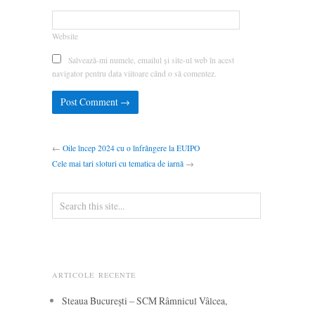
Website
Salvează-mi numele, emailul și site-ul web în acest
navigator pentru data viitoare când o să comentez.
←
Oile încep 2024 cu o înfrângere la EUIPO
Cele mai tari sloturi cu tematica de iarnă
→
ARTICOLE RECENTE
Steaua București – SCM Râmnicul Vâlcea,