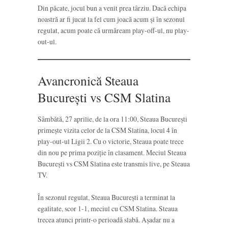
Din păcate, jocul bun a venit prea târziu. Dacă echipa
noastră ar fi jucat la fel cum joacă acum și în sezonul
regulat, acum poate că urmăream play-off-ul, nu play-
out-ul.
Avancronică Steaua
București vs CSM Slatina
Sâmbătă, 27 aprilie, de la ora 11:00, Steaua București
primește vizita celor de la CSM Slatina, locul 4 în
play-out-ul Ligii 2. Cu o victorie, Steaua poate trece
din nou pe prima poziție în clasament. Meciul Steaua
București vs CSM Slatina este transmis live, pe Steaua
TV.
În sezonul regulat, Steaua București a terminat la
egalitate, scor 1-1, meciul cu CSM Slatina. Steaua
trecea atunci printr-o perioadă slabă. Așadar nu a