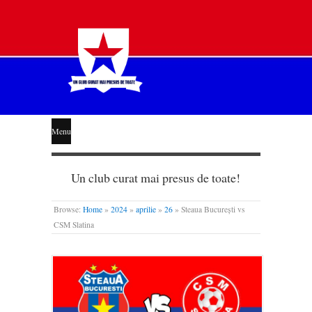
STEAUA
Menu
LIBERĂ
Un club curat mai presus de toate!
Browse:
Home
»
2024
»
aprilie
»
26
»
Steaua București vs
CSM Slatina