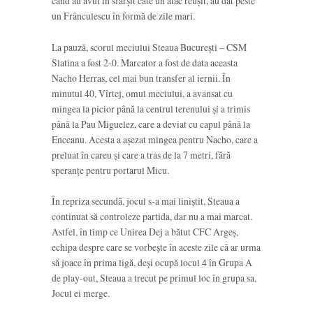
când au avut în sfârșit câte un atac reușit, au dat peste
un Frânculescu în formă de zile mari.
La pauză, scorul meciului Steaua București – CSM
Slatina a fost 2-0. Marcator a fost de data aceasta
Nacho Herras, cel mai bun transfer al iernii. În
minutul 40, Vîrtej, omul meciului, a avansat cu
mingea la picior până la centrul terenului și a trimis
până la Pau Miguelez, care a deviat cu capul până la
Enceanu. Acesta a așezat mingea pentru Nacho, care a
preluat în careu și care a tras de la 7 metri, fără
speranțe pentru portarul Micu.
În repriza secundă, jocul s-a mai liniștit. Steaua a
continuat să controleze partida, dar nu a mai marcat.
Astfel, în timp ce Unirea Dej a bătut CFC Argeș,
echipa despre care se vorbește în aceste zile că ar urma
să joace în prima ligă, deși ocupă locul 4 în Grupa A
de play-out, Steaua a trecut pe primul loc în grupa sa.
Jocul ei merge.