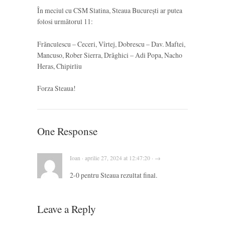
În meciul cu CSM Slatina, Steaua București ar putea
folosi următorul 11:
Frănculescu – Ceceri, Vîrtej, Dobrescu – Dav. Maftei,
Mancuso, Rober Sierra, Drăghici – Adi Popa, Nacho
Heras, Chipirliu
Forza Steaua!
One Response
Ioan · aprilie 27, 2024 at 12:47:20 · →
2-0 pentru Steaua rezultat final.
Leave a Reply