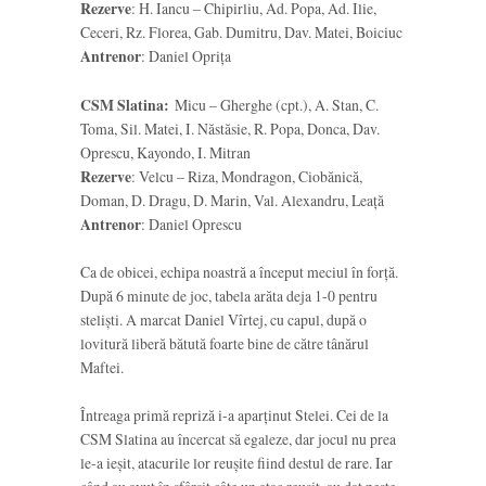
Rezerve
: H. Iancu – Chipirliu, Ad. Popa, Ad. Ilie,
Ceceri, Rz. Florea, Gab. Dumitru, Dav. Matei, Boiciuc
Antrenor
: Daniel Oprița
CSM Slatina:
Micu – Gherghe (cpt.), A. Stan, C.
Toma, Sil. Matei, I. Năstăsie, R. Popa, Donca, Dav.
Oprescu, Kayondo, I. Mitran
Rezerve
: Velcu – Riza, Mondragon, Ciobănică,
Doman, D. Dragu, D. Marin, Val. Alexandru, Leață
Antrenor
: Daniel Oprescu
Ca de obicei, echipa noastră a început meciul în forță.
După 6 minute de joc, tabela arăta deja 1-0 pentru
steliști. A marcat Daniel Vîrtej, cu capul, după o
lovitură liberă bătută foarte bine de către tânărul
Maftei.
Întreaga primă repriză i-a aparținut Stelei. Cei de la
CSM Slatina au încercat să egaleze, dar jocul nu prea
le-a ieșit, atacurile lor reușite fiind destul de rare. Iar