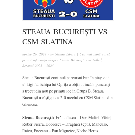
STEAUA BUCUREȘTI VS
CSM SLATINA
aprilie 26, 2024
· by
Steaua Libera | Cea mai bună sursă
pentru informații despre Steaua București
· in
Fotbal
,
Sezonul 2023 - 2024
Steaua București continuă parcursul bun în play-out-
ul Ligii 2. Echipa lui Oprița a obținut încă 3 puncte și
a trecut din nou pe primul loc în Grupa B. Steaua
București a câștigat cu 2-0 meciul cu CSM Slatina, din
Ghencea.
Steaua București:
Frănculescu – Dav. Maftei, Vârtej,
Rober Sierra, Dobrescu – Drăghici (cpt.), Mancuso,
Raicu, Enceanu – Pau Miguelez, Nacho Heras