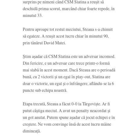
surprins pe nimeni când CSM Slatina a reușit să
deschidă prima scorul, marcând chiar foarte repede, în
minutul 33.
Pentru aproape tot restul meciului, Steaua s-a chinuit
să egaleze. A reușit acest lucru chiar în minutul 90,
prin tânărul David Matei.
Știm așadar că CSM Slatina este un adversar incomod.
Din fericire, e un adversar care trece printr-o formă
mai slabă în acest moment. Dacă Steaua are o perioadă
bună, cu 2 victorii și un egal în play-out, Slatina are
doar o victorie, un egal și o înfrângere, aflându-se la 6
puncte sub echipa noastră.
Etapa trecută, Steaua a făcut 0-0 la Târgoviște. Ar fi
putut câștiga meciul. A avut un penalty neacordat și
un gol anulat. Putem spune așadar că jocul echipei e în
creștere. Ne vom convinge însă de acest lucru mâine
dimineață.