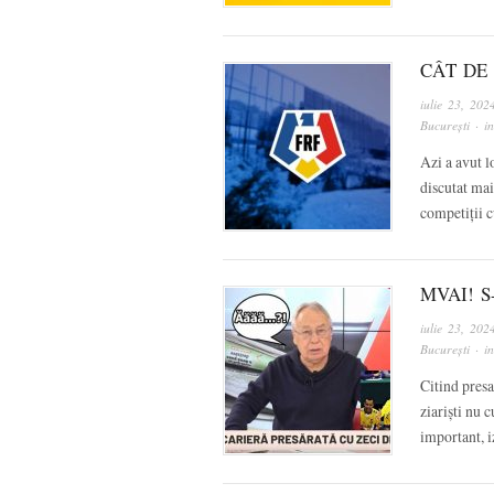
CÂT DE 
iulie 23, 202
București
· i
Azi a avut l
discutat mai 
competiții c
MVAI! S
iulie 23, 202
București
· i
Citind presa
ziariști nu c
important, i