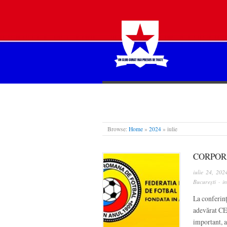
STEAUA LIBERĂ
Browse:
Home
»
2024
»
iulie
CORPOR
iulie 24, 202
București
· i
La conferinț
adevărat CEO
important, a