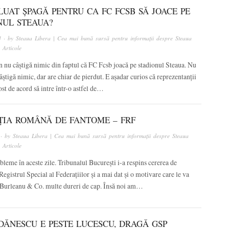
LUAT ȘPAGĂ PENTRU CA FC FCSB SĂ JOACE PE
NUL STEAUA?
4
· by
Steaua Libera | Cea mai bună sursă pentru informații despre Steaua
n
Articole
 nu câștigă nimic din faptul că FC Fcsb joacă pe stadionul Steaua. Nu
âștigă nimic, dar are chiar de pierdut. E așadar curios că reprezentanții
fost de acord să intre într-o astfel de…
ȚIA ROMÂNĂ DE FANTOME – FRF
· by
Steaua Libera | Cea mai bună sursă pentru informații despre Steaua
n
Articole
leme în aceste zile. Tribunalul București i-a respins cererea de
 Registrul Special al Federațiilor și a mai dat și o motivare care le va
 Burleanu & Co. multe dureri de cap. Însă noi am…
RDĂNESCU E PESTE LUCESCU, DRAGĂ GSP