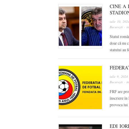
CINE A 
STADIO
iulie 10, 202
București
· i
Statul român
doar că nu c
statului au 
FEDERA
iulie 9, 2024
București
· i
FRF are prob
înscriere în
provoca lui
EDI IO