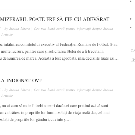
MIZERABIL POATE FRF SĂ FIE CU ADEVĂRAT
4
· by
Steaua Libera | Cea mai bună sursă pentru informații despre Steaua
n
Articole
oc întâlnirea comitetului executiv al Federației Române de Fotbal. S-au
multe lucruri, printre care și solicitarea Stelei de a fi trecută în
C
u denumirea de marcă. Aceasta a fost aprobată, însă deciziile luate azi…
Ca
-A INDIGNAT OVI!
4
· by
Steaua Libera | Cea mai bună sursă pentru informații despre Steaua
n
Articole
, nu ai cum să nu te întrebi uneori dacă cei care pretind azi că sunt
umva trăiesc în propriile lor lumi, izolați de viața reală dar, cel mai
zolați de propriile lor gânduri, cuvinte și…