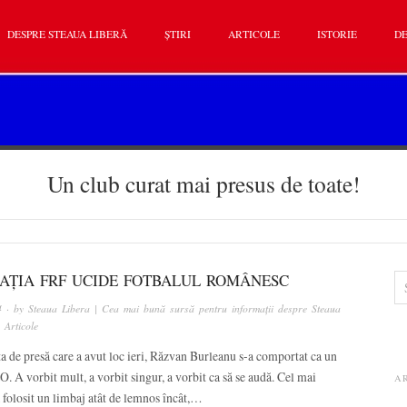
DESPRE STEAUA LIBERĂ
ȘTIRI
ARTICOLE
ISTORIE
DE
Un club curat mai presus de toate!
AȚIA FRF UCIDE FOTBALUL ROMÂNESC
4
· by
Steaua Libera | Cea mai bună sursă pentru informații despre Steaua
n
Articole
a de presă care a avut loc ieri, Răzvan Burleanu s-a comportat ca un
. A vorbit mult, a vorbit singur, a vorbit ca să se audă. Cel mai
A
 folosit un limbaj atât de lemnos încât,…