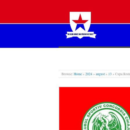
STEAUA LIBERĂ
Browse:
Home
»
2024
»
august
»
13
»
Cupa Român