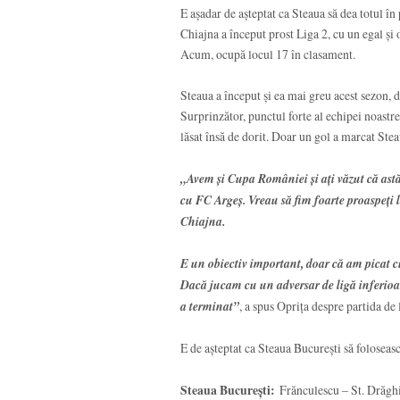
E așadar de așteptat ca Steaua să dea totul în
Chiajna a început prost Liga 2, cu un egal și
Acum, ocupă locul 17 în clasament.
Steaua a început și ea mai greu acest sezon, d
Surprinzător, punctul forte al echipei noastre 
lăsat însă de dorit. Doar un gol a marcat Stea
„Avem și Cupa României și ați văzut că astă
cu FC Argeș. Vreau să fim foarte proaspeți 
Chiajna.
E un obiectiv important, doar că am picat c
Dacă jucam cu un adversar de ligă inferioa
a terminat”
, a spus Oprița despre partida de
E de așteptat ca Steaua București să folosea
Steaua București:
Frănculescu – St. Drăghic