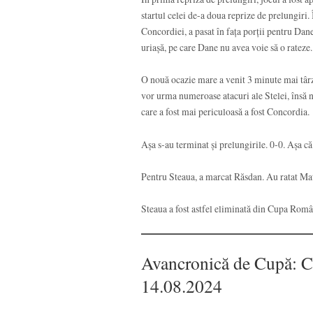
startul celei de-a doua reprize de prelungiri.
Concordiei, a pasat în fața porții pentru Dane
uriașă, pe care Dane nu avea voie să o rateze.
O nouă ocazie mare a venit 3 minute mai târz
vor urma numeroase atacuri ale Stelei, însă nu
care a fost mai periculoasă a fost Concordia.
Așa s-au terminat și prelungirile. 0-0. Așa că 
Pentru Steaua, a marcat Răsdan. Au ratat Mat
Steaua a fost astfel eliminată din Cupa Români
Avancronică de Cupă: Co
14.08.2024