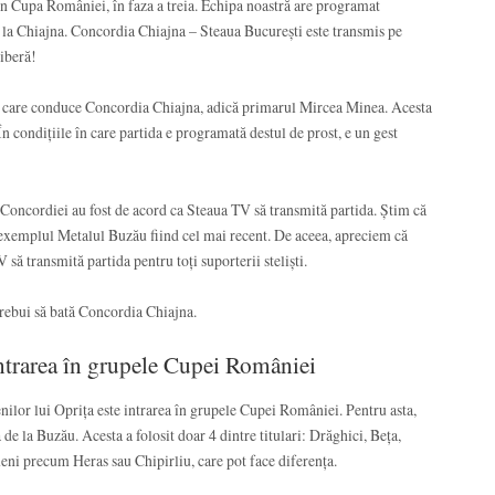
în Cupa României, în faza a treia. Echipa noastră are programat
i la Chiajna. Concordia Chiajna – Steaua București este transmis pe
liberă!
l care conduce Concordia Chiajna, adică primarul Mircea Minea. Acesta
. În condițiile în care partida e programată destul de prost, e un gest
oncordiei au fost de acord ca Steaua TV să transmită partida. Știm că
, exemplul Metalul Buzău fiind cel mai recent. De aceea, apreciem că
V să transmită partida pentru toți suporterii steliști.
trebui să bată Concordia Chiajna.
intrarea în grupele Cupei României
ilor lui Oprița este intrarea în grupele Cupei României. Pentru asta,
 de la Buzău. Acesta a folosit doar 4 dintre titulari: Drăghici, Beța,
ameni precum Heras sau Chipirliu, care pot face diferența.