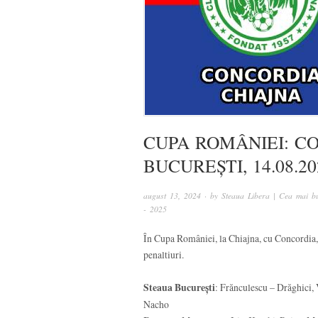
CUPA ROMÂNIEI: C
BUCUREȘTI, 14.08.20
august 13, 2024
· by
Steaua Libera | Cea mai bu
- 2025
În Cupa României, la Chiajna, cu Concordia, 
penaltiuri.
Steaua
București
: Frănculescu – Drăghici, V
Nacho