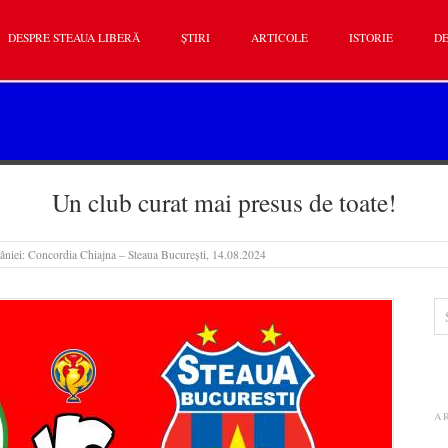
DESPRE STEAUA LIBERĂ
ȘTIRI
ARTICOLE
ISTORIE
DE
Un club curat mai presus de toate!
iei: Concordia Chiajna – Steaua București, 14.08.2024
A