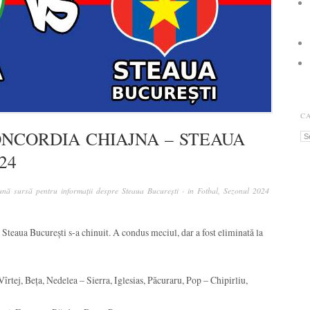
C
ONCORDIA CHIAJNA – STEAUA
Ca
24
nă sursă pentru informații despre Steaua București
· in
Fotbal
,
Sezonul 2024
Steaua București s-a chinuit. A condus meciul, dar a fost eliminată la
îrtej, Beța, Nedelea – Sierra, Iglesias, Păcuraru, Pop – Chipirliu,