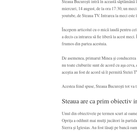
Steaua București intră în această săptămână 
miercuri, 14 august, de la ora 17:30, un mec
youtube, de Steaua TV. Intrarea la meci este 
Începem articolul cu o mică laudă pentru ce
a decis ca intrarea să fie liberă la acest meci
frumos din partea acestuia.
De asemenea, primarul Minea și conducerea C
nu toate cluburile sunt de acord cu așa ceva
aceștia au fost de acord să îl permită Stelei T
Acestea fiind spuse, Steaua București tot va 
Steaua are ca prim obiectiv 
Unul din obiectivele pe termen scurt al oamen
Oprița a odihnit mai mulți jucători în partida
Sierra și Iglesias. Au fost lăsați pe bancă o