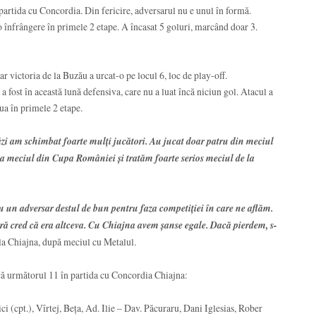
 partida cu Concordia. Din fericire, adversarul nu e unul în formă.
 o înfrângere în primele 2 etape. A încasat 5 goluri, marcând doar 3.
ar victoria de la Buzău a urcat-o pe locul 6, loc de play-off.
a fost în această lună defensiva, care nu a luat încă niciun gol. Atacul a
ua în primele 2 etape.
zi am schimbat foarte mulți jucători. Au jucat doar patru din meciul
la meciul din Cupa României și tratăm foarte serios meciul de la
u un adversar destul de bun pentru faza competiției în care ne aflăm.
ră cred că era altceva. Cu Chiajna avem șanse egale. Dacă pierdem, s-
 la Chiajna, după meciul cu Metalul.
scă următorul 11 în partida cu Concordia Chiajna:
i (cpt.), Vîrtej, Beța, Ad. Ilie – Dav. Păcuraru, Dani Iglesias, Rober