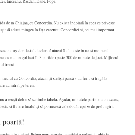
atei, Enceanu, Răsdan, Dane, Popa
tida de la Chiajna, cu Concordia. Nu există îndoială în ceea ce privește
reușit să aducă mingea în fața careului Concordiei și, cel mai important,
 sezon e așadar destul de clar că atacul Stelei este în acest moment
ne, cu niciun gol luat în 3 partide (peste 300 de minute de joc). Mijlocul
ul trecut.
n meciul cu Concordia, atacanții steliști parcă s-au ferit să tragă la
are au intrat pe teren.
 nu a reușit deloc să schimbe tabela. Așadar, minutele partidei s-au scurs,
decis să fluiere finalul și să pornească cele două reprize de prelungiri.
a poartă!
proximativ același. Prima mare ocazie a partidei a apărut de abia în