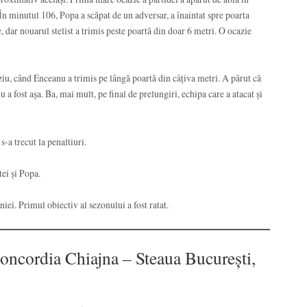
 În minutul 106, Popa a scăpat de un adversar, a înaintat spre poarta
, dar nouarul stelist a trimis peste poartă din doar 6 metri. O ocazie
iu, când Enceanu a trimis pe lângă poartă din câțiva metri. A părut că
 a fost așa. Ba, mai mult, pe final de prelungiri, echipa care a atacat și
s-a trecut la penaltiuri.
ei și Popa.
ei. Primul obiectiv al sezonului a fost ratat.
ncordia Chiajna – Steaua București,