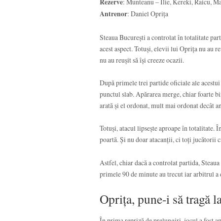
Rezerve
: Munteanu – Ilie, Kereki, Raicu, M
Antrenor
: Daniel Oprița
Steaua București a controlat în totalitate par
acest aspect. Totuși, elevii lui Oprița nu au 
nu au reușit să își creeze ocazii.
După primele trei partide oficiale ale acestui
punctul slab. Apărarea merge, chiar foarte bi
arată și el ordonat, mult mai ordonat decât an
Totuși, atacul lipsește aproape în totalitate. Î
poartă. Și nu doar atacanții, ci toți jucătorii c
Astfel, chiar dacă a controlat partida, Steaua
primele 90 de minute au trecut iar arbitrul a 
Oprița, pune-i să tragă l
În prima repriză de prelungiri, jocul a fost a