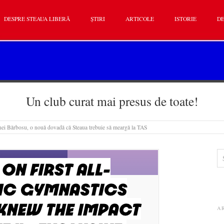
DESPRE STEAUA LIBERĂ
ȘTIRI
ARTICOLE
ISTORIE
DE
Un club curat mai presus de toate!
ei Bărbosu, o nouă dovadă că Steaua trebuie să meargă la TAS
A