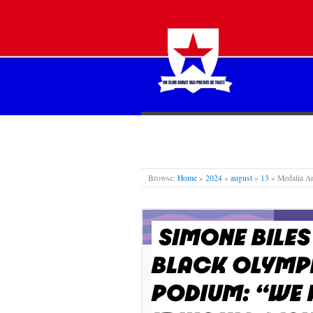
STEAUA LIBERĂ
Browse:
Home
»
2024
»
august
»
13
»
Medalia An