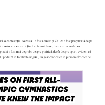
ă o contestație. Aceasta i-a fost admisă și Chiles a fost propulsată de pe
uă românce, care au obținut note mai bune, dar care nu au depus
impiadei a fost mai degrabă despre politică, decât despre sport, evident că
ul ”podium în totalitate negru”, un gest care calcă în picioare fix ceea ce