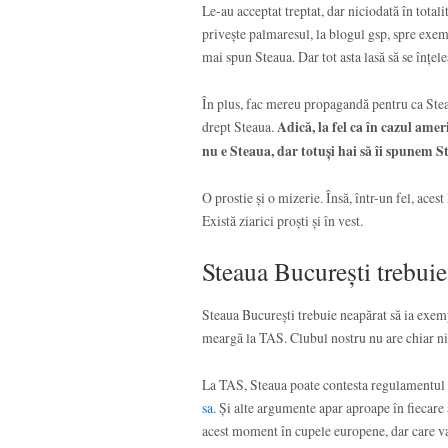
Le-au acceptat treptat, dar niciodată în totali
privește palmaresul, la blogul gsp, spre exem
mai spun Steaua. Dar tot asta lasă să se înțel
În plus, fac mereu propagandă pentru ca Steau
drept Steaua.
Adică, la fel ca în cazul amer
nu e Steaua, dar totuși hai să îi spunem S
O prostie și o mizerie. Însă, într-un fel, aces
Există ziarici proști și în vest.
Steaua București trebui
Steaua București trebuie neapărat să ia exem
meargă la TAS. Clubul nostru nu are chiar ni
La TAS, Steaua poate contesta regulamentul 
sa
. Și alte argumente apar aproape în fiecare
acest moment în cupele europene, dar care va 