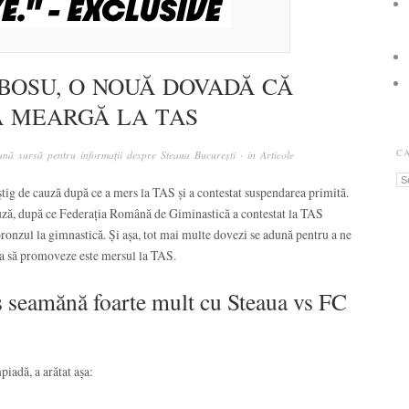
BOSU, O NOUĂ DOVADĂ CĂ
Ă MEARGĂ LA TAS
C
nă sursă pentru informații despre Steaua București
· in
Articole
Ca
tig de cauză după ce a mers la TAS și a contestat suspendarea primită.
uză, după ce Federația Română de Giminastică a contestat la TAS
ronzul la gimnastică. Și așa, tot mai multe dovezi se adună pentru a ne
ua să promoveze este mersul la TAS.
 seamănă foarte mult cu Steaua vs FC
piadă, a arătat așa: