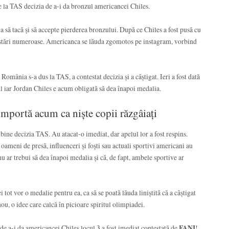
 la TAS decizia de a-i da bronzul americancei Chiles.
a să tacă și să accepte pierderea bronzului. După ce Chiles a fost pusă cu
postări numeroase. Americanca se lăuda zgomotos pe instagram, vorbind
România s-a dus la TAS, a contestat decizia și a câștigat. Ieri a fost dată
l iar Jordan Chiles e acum obligată să dea înapoi medalia.
comportă acum ca niște copii răzgâiați
bine decizia TAS. Au atacat-o imediat, dar apelul lor a fost respins.
 oameni de presă, influenceri și foști sau actuali sportivi americani au
u ar trebui să dea înapoi medalia și că, de fapt, ambele sportive ar
i tot vor o medalie pentru ea, ca să se poată lăuda liniștită că a câștigat
u, o idee care calcă în picioare spiritul olimpiadei.
de a-i da americancei Chiles locul 3 a fost imediat contestată de
FANI
!