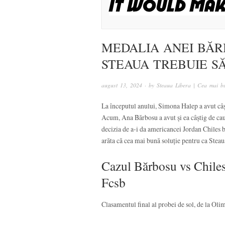
MEDALIA ANEI BĂR
STEAUA TREBUIE S
august 13, 2024
· by
Steaua Libera | Cea mai bu
La începutul anului, Simona Halep a avut câș
Acum, Ana Bărbosu a avut și ea câștig de ca
decizia de a-i da americancei Jordan Chiles b
arăta că cea mai bună soluție pentru ca Stea
Cazul Bărbosu vs Chiles
Fcsb
Clasamentul final al probei de sol, de la Olim