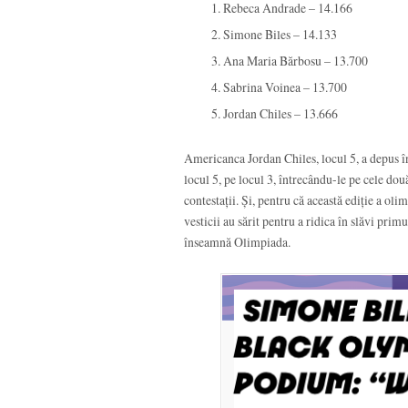
Rebeca Andrade – 14.166
Simone Biles – 14.133
Ana Maria Bărbosu – 13.700
Sabrina Voinea – 13.700
Jordan Chiles – 13.666
Americanca Jordan Chiles, locul 5, a depus îns
locul 5, pe locul 3, întrecându-le pe cele do
contestații. Și, pentru că această ediție a ol
vesticii au sărit pentru a ridica în slăvi prim
înseamnă Olimpiada.