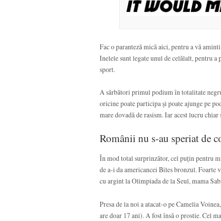
Fac o paranteză mică aici, pentru a vă aminti
Inelele sunt legate unul de celălalt, pentru 
sport.
A sărbători primul podium în totalitate negru
oricine poate participa și poate ajunge pe podi
mare dovadă de rasism. Iar acest lucru chiar 
Românii nu s-au speriat de c
În mod total surprinzător, cel puțin pentru m
de a-i da americancei Biles bronzul. Foarte 
cu argint la Olimpiada de la Seul, mama Sab
Presa de la noi a atacat-o pe Camelia Voinea,
are doar 17 ani). A fost însă o prostie. Cel 