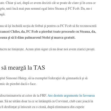
tate. Chiar și azi, după ce avem decizii cât se poate de clare și în ceea ce
plu, unii încă mai pun semnul egal între Steaua și FC Fcsb. Da, nu-i
eagă.
a să își închidă secția de fotbal și pentru ca FC Fcsb să fie recunoscută
icancei Chiles, da, FC Fcsb a pierdut toate procesele cu Steaua, da,
teaua și să îi dăm palmaresul Stelei și marca gratuit.
t lucru ne liniștește. Acum știm sigur că nu doar noi avem ziarici proști.
e să meargă la TAS
plul Simonei Halep, să ia exemplul federației de gimnastică și să
mic de pierdut dacă o face.
discriminatoriu al celor de la FRF.
Are destule argumente în favoarea
 an. Să ne uităm doar la ce se întâmplă cu Corvinul, club care joacă în
fi desființat și înlocuit cu o clonă, după eliminarea din cupele