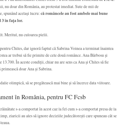
umii, nu doar din România, au protestat imediat. Sute de mii de
re, spunând același lucru:
că româncele au fost ambele mai bune
 3 în fața lor.
t. Meritul, nu culoarea pielii.
 pentru Chiles, dar ignoră faptul că Sabrina Voinea a terminat înaintea
cestea ar trebui să fie primite de cele două românce. Ana Bărbosu și
13.700. În aceste condiții, chiar nu are sens ca Ana și Chiles să fie
să primească doar Ana și Sabrina.
alie olimpică, să se pregătească mai bine și să încerce data viitoare.
tament în România, pentru FC Fcsb
ăinătate s-a comportat în acest caz la fel cum s-a comportat presa de la
imp, ziaricii au ales să ignore deciziile judecătorești care spuneau cât se
Steaua.