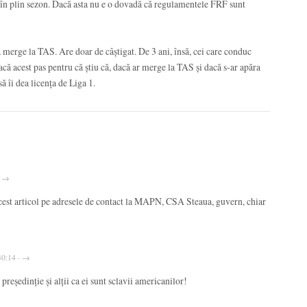
 2 în plin sezon. Dacă asta nu e o dovadă că regulamentele FRF sunt
 merge la TAS. Are doar de câștigat. De 3 ani, însă, cei care conduc
facă acest pas pentru că știu că, dacă ar merge la TAS și dacă s-ar apăra
să îi dea licența de Liga 1.
· →
acest articol pe adresele de contact la MAPN, CSA Steaua, guvern, chiar
40:14 · →
ședinție și alții ca ei sunt sclavii americanilor!