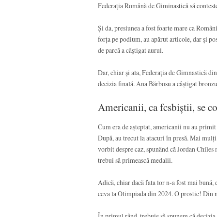
Federația Română de Giminastică să conteste
Și da, presiunea a fost foarte mare ca Români
forța pe podium, au apărut articole, dar și 
de parcă a câștigat aurul.
Dar, chiar și ala, Federația de Gimnastică din 
decizia finală. Ana Bărbosu a câștigat bronzu
Americanii, ca fcsbiștii, se 
Cum era de așteptat, americanii nu au primit 
După, au trecut la atacuri în presă. Mai mulți
vorbit despre caz, spunând că Jordan Chiles n
trebui să primească medalii.
Adică, chiar dacă fata lor n-a fost mai bună, e
ceva la Olimpiada din 2024. O prostie! Din no
În primul rând, trebuie să spunem că decizia 