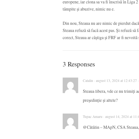
europene, iar clona sa va fi înscrisă în Liga
tâmpite și abuzive, nimic nu e.
Din nou, Steaua nu are nimic de pierdut dacă
Steaua refuză să facă acest pas. Și refuză să 
corect, Steaua ar câștiga și FRF ar fi nevoită 
3 Responses
Catalin · august 13, 2024 at 12:43:27 
Steaua libera, vde ce nu trimiți 
președinție și altele?
Tupac Amaru · august 14, 2024 at 11:
@Cătălin – MApN, CSA Steaua, pre