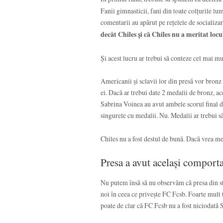
Fanii gimnasticii, fani din toate colțurile l
comentarii au apărut pe rețelele de socializa
decât Chiles și că Chiles nu a meritat locul
Și acest lucru ar trebui să conteze cel mai mul
Americanii și sclavii lor din presă vor bronz
ei. Dacă ar trebui date 2 medalii de bronz, a
Sabrina Voinea au avut ambele scorul final de 
singurele cu medalii. Nu. Medalii ar trebui 
Chiles nu a fost destul de bună. Dacă vrea med
Presa a avut același compor
Nu putem însă să nu observăm că presa din str
noi în ceea ce privește FC Fcsb. Foarte mult t
poate de clar că FC Fcsb nu a fost niciodată 