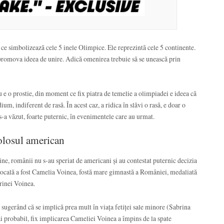
 ce simbolizează cele 5 inele Olimpice. Ele reprezintă cele 5 continente.
a promova ideea de unire. Adică omenirea trebuie să se unească prin
 e o prostie, din moment ce fix piatra de temelie a olimpiadei e ideea că
um, indiferent de rasă. În acest caz, a ridica în slăvi o rasă, e doar o
s-a văzut, foarte puternic, în evenimentele care au urmat.
olosul american
ine, românii nu s-au speriat de americani și au contestat puternic decizia
vocală a fost Camelia Voinea, fostă mare gimnastă a României, medaliată
rinei Voinea.
 sugerând că se implică prea mult în viața fetiței sale minore (Sabrina
mai probabil, fix implicarea Cameliei Voinea a împins de la spate