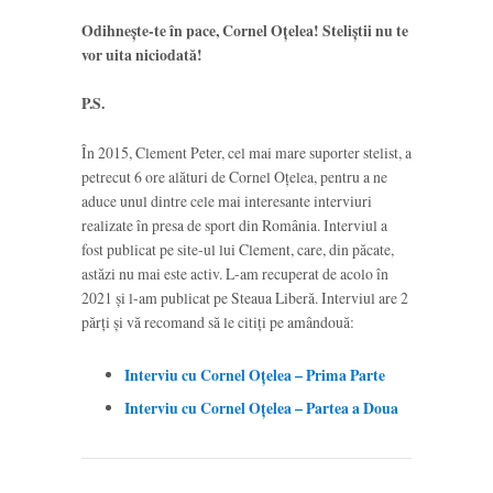
Odihnește-te în pace, Cornel Oțelea! Steliștii nu te
vor uita niciodată!
P.S.
În 2015, Clement Peter, cel mai mare suporter stelist, a
petrecut 6 ore alături de Cornel Oțelea, pentru a ne
aduce unul dintre cele mai interesante interviuri
realizate în presa de sport din România. Interviul a
fost publicat pe site-ul lui Clement, care, din păcate,
astăzi nu mai este activ. L-am recuperat de acolo în
2021 și l-am publicat pe Steaua Liberă. Interviul are 2
părți și vă recomand să le citiți pe amândouă:
Interviu cu Cornel Oțelea – Prima Parte
Interviu cu Cornel Oțelea – Partea a Doua