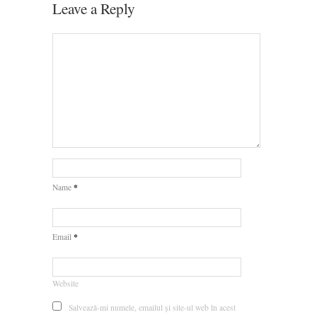
Leave a Reply
*
Name
*
Email
Website
Salvează-mi numele, emailul și site-ul web în acest