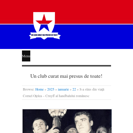
STEAUA
Menu
LIBERĂ
Un club curat mai presus de toate!
Browse:
Home
»
2025
»
ianuarie
»
22
»
S-a stins din viață
Cornel Oțelea – Cruyff al handbalului românesc