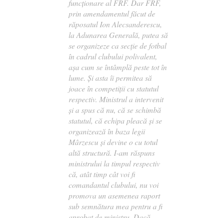
funcționare al FRF. Dar FRF,
prin amendamentul făcut de
răposatul Ion Alecsanderescu,
la Adunarea Generală, putea să
se organizeze ca secție de fotbal
în cadrul clubului polivalent,
așa cum se întâmplă peste tot în
lume. Și asta îi permitea să
joace în competiții cu statutul
respectiv. Ministrul a intervenit
și a spus că nu, că se schimbă
statutul, că echipa pleacă și se
organizează în baza legii
Mârzescu și devine o cu totul
altă structură. I-am răspuns
ministrului la timpul respectiv
că, atât timp cât voi fi
comandantul clubului, nu voi
promova un asemenea raport
sub semnătura mea pentru a fi
aprobat de ministru. Dacă