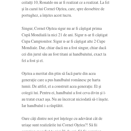
ceilalți 10, Ronaldo nu ar fi realizat ce a realizat. La fel
și în cazul lui Cornel Oțelea, care, spre deosebire de
portughez, a înțeles acest lucru.
Singur, Cornel Oțelea sigur nu ar fi câștigat prima
Cupă Mondială la nici 21 de ani. Sigur n-ar fi câștigat
Cupa Campionilor. Sigur n-ar fi câștigat alte 2 Cupe
Mondiale. Dar, chiar dacă nu a fost singur, chiar dacă
cei din jurul său au fost titani ai handbalului, exact la
fel a fost și el.
Oțelea a meritat din plin să facă parte din acea
generație care a pus handbalul românesc pe harta
lumii. De altfel, el a construit acea generație. El și
colegii lui. Pentru ei, handbalul a fost ceva divin și l-
au tratat exact așa. Nu au încercat niciodată să-l înșele.
Iar handbalul i-a răsplătit.
Oare câți dintre noi pot înțelege cu adevărat cât de
uriașe sunt realizările lui Cornel Oțelea?! Să fii