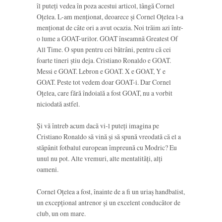
îl puteți vedea în poza acestui articol, lângă Cornel
Oțelea. L-am menționat, deoarece și Cornel Oțelea l-a
menționat de câte ori a avut ocazia. Noi trăim azi într-
o lume a GOAT-urilor. GOAT înseamnă Greatest Of
All Time. O spun pentru cei bătrâni, pentru că cei
foarte tineri știu deja. Cristiano Ronaldo e GOAT.
Messi e GOAT. Lebron e GOAT. X e GOAT, Y e
GOAT. Peste tot vedem doar GOAT-i. Dar Cornel
Oțelea, care fără îndoială a fost GOAT, nu a vorbit
niciodată astfel.
Și vă întreb acum dacă vi-l puteți imagina pe
Cristiano Ronaldo să vină și să spună vreodată că el a
stăpânit fotbalul european împreună cu Modric? Eu
unul nu pot. Alte vremuri, alte mentalități, alți
oameni.
Cornel Oțelea a fost, înainte de a fi un uriaș handbalist,
un excepțional antrenor și un excelent conducător de
club, un om mare.