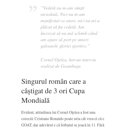
”Vedetă nu m-am simţit
niciodată. Nici nu m-am
manifestat ca atare, nici nu mi-a
plăcut să fiu vedetă. Am
încercat să nu mă schimb când
am ajuns să port pe umeri
galoanele gloriei sportive.”
Cornel Oțelea, într-un interviu
realizat de Geambașu
Singurul român care a
câștigat de 3 ori Cupa
Mondială
Evident, atitudinea lui Cornel Oțelea a fost una
corectă. Cristiano Ronaldo poate urla cât vrea el că e
GOAT, dar adevărul e că fotbalul se joacă în 11. Fără