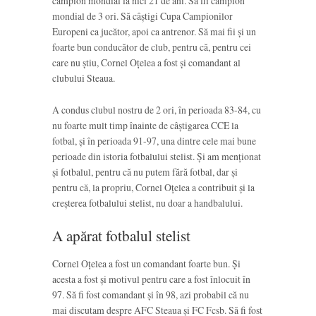
campion mondial la nici 21 de ani. Să fii campion
mondial de 3 ori. Să câștigi Cupa Campionilor
Europeni ca jucător, apoi ca antrenor. Să mai fii și un
foarte bun conducător de club, pentru că, pentru cei
care nu știu, Cornel Oțelea a fost și comandant al
clubului Steaua.
A condus clubul nostru de 2 ori, în perioada 83-84, cu
nu foarte mult timp înainte de câștigarea CCE la
fotbal, și în perioada 91-97, una dintre cele mai bune
perioade din istoria fotbalului stelist. Și am menționat
și fotbalul, pentru că nu putem fără fotbal, dar și
pentru că, la propriu, Cornel Oțelea a contribuit și la
creșterea fotbalului stelist, nu doar a handbalului.
A apărat fotbalul stelist
Cornel Oțelea a fost un comandant foarte bun. Și
acesta a fost și motivul pentru care a fost înlocuit în
97. Să fi fost comandant și în 98, azi probabil că nu
mai discutam despre AFC Steaua și FC Fcsb. Să fi fost