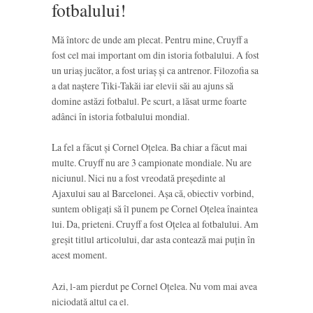
fotbalului!
Mă întorc de unde am plecat. Pentru mine, Cruyff a
fost cel mai important om din istoria fotbalului. A fost
un uriaș jucător, a fost uriaș și ca antrenor. Filozofia sa
a dat naștere Tiki-Takăi iar elevii săi au ajuns să
domine astăzi fotbalul. Pe scurt, a lăsat urme foarte
adânci în istoria fotbalului mondial.
La fel a făcut și Cornel Oțelea. Ba chiar a făcut mai
multe. Cruyff nu are 3 campionate mondiale. Nu are
niciunul. Nici nu a fost vreodată președinte al
Ajaxului sau al Barcelonei. Așa că, obiectiv vorbind,
suntem obligați să îl punem pe Cornel Oțelea înaintea
lui. Da, prieteni. Cruyff a fost Oțelea al fotbalului. Am
greșit titlul articolului, dar asta contează mai puțin în
acest moment.
Azi, l-am pierdut pe Cornel Oțelea. Nu vom mai avea
niciodată altul ca el.