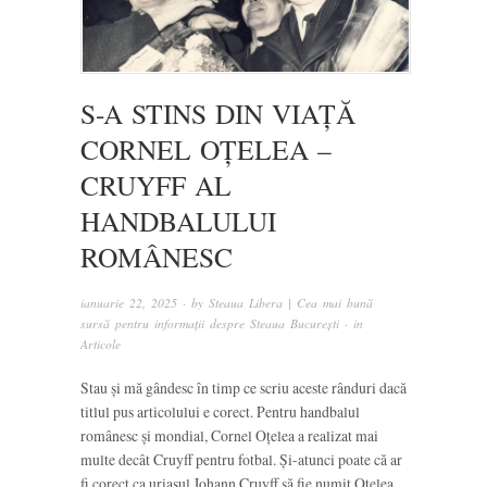
S-A STINS DIN VIAȚĂ
CORNEL OȚELEA –
CRUYFF AL
HANDBALULUI
ROMÂNESC
ianuarie 22, 2025
· by
Steaua Libera | Cea mai bună
sursă pentru informații despre Steaua București
· in
Articole
Stau și mă gândesc în timp ce scriu aceste rânduri dacă
titlul pus articolului e corect. Pentru handbalul
românesc și mondial, Cornel Oțelea a realizat mai
multe decât Cruyff pentru fotbal. Și-atunci poate că ar
fi corect ca uriașul Johann Cruyff să fie numit Oțelea