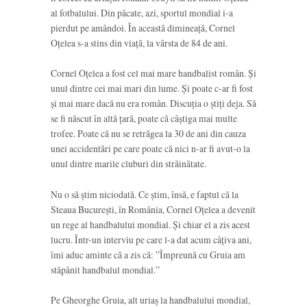
al fotbalului. Din păcate, azi, sportul mondial i-a
pierdut pe amândoi. În această dimineață, Cornel
Oțelea s-a stins din viață, la vârsta de 84 de ani.
Cornel Oțelea a fost cel mai mare handbalist român. Și
unul dintre cei mai mari din lume. Și poate c-ar fi fost
și mai mare dacă nu era român. Discuția o știți deja. Să
se fi născut în altă țară, poate că câștiga mai multe
trofee. Poate că nu se retrăgea la 30 de ani din cauza
unei accidentări pe care poate că nici n-ar fi avut-o la
unul dintre marile cluburi din străinătate.
Nu o să știm niciodată. Ce știm, însă, e faptul că la
Steaua București, în România, Cornel Oțelea a devenit
un rege al handbalului mondial. Și chiar el a zis acest
lucru. Într-un interviu pe care l-a dat acum câțiva ani,
îmi aduc aminte că a zis că: ”Împreună cu Gruia am
stăpânit handbalul mondial.”
Pe Gheorghe Gruia, alt uriaș la handbalului mondial,