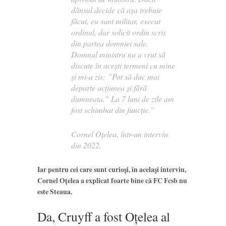
dânsul decide că așa trebuie
făcut, eu sunt militar, execut
ordinul, dar solicit ordin scris
din partea domniei sale.
Domnul ministru nu a vrut să
discute în acești termeni cu mine
și mi-a zis: ”Pot să duc mai
departe acțiunea și fără
dumneata.” La 7 luni de zile am
fost schimbat din funcție.”
Cornel Oțelea, într-un interviu
din 2022.
Iar pentru cei care sunt curioși, în același interviu,
Cornel Oțelea a explicat foarte bine că FC Fcsb nu
este Steaua.
Da, Cruyff a fost Oțelea al