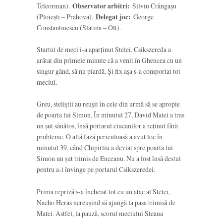
Teleorman).
Observator arbitri:
Silviu Crângaşu
(Ploieşti – Prahova).
Delegat joc:
George
Constantinescu (Slatina – Olt).
Startul de meci i-a aparținut Stelei. Csikszereda a
arătat din primele minute că a venit în Ghencea cu un
singur gând, să nu piardă. Și fix așa s-a comportat tot
meciul.
Greu, steliștii au reușit în cele din urmă să se apropie
de poarta lui Simon. În minutul 27, David Matei a tras
un șut sănătos, însă portarul ciucanilor a reținut fără
probleme. O altă fază periculoasă a avut loc în
minutul 39, când Chipirliu a deviat spre poarta lui
Simon un șut trimis de Enceanu. Nu a fost însă destul
pentru a-l învinge pe portarul Csikszeredei.
Prima repriză s-a încheiat tot cu un atac al Stelei,
Nacho Heras nereușind să ajungă la pasa trimisă de
Matei. Astfel, la pauză, scorul meciului Steaua