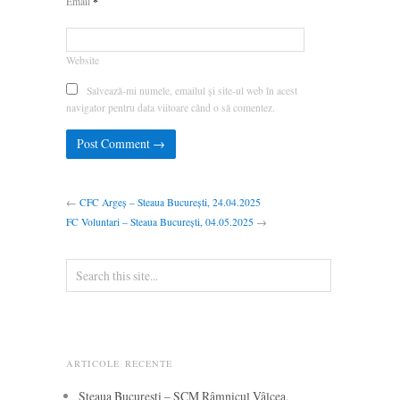
*
Email
Website
Salvează-mi numele, emailul și site-ul web în acest
navigator pentru data viitoare când o să comentez.
←
CFC Argeș – Steaua București, 24.04.2025
FC Voluntari – Steaua București, 04.05.2025
→
ARTICOLE RECENTE
Steaua București – SCM Râmnicul Vâlcea,