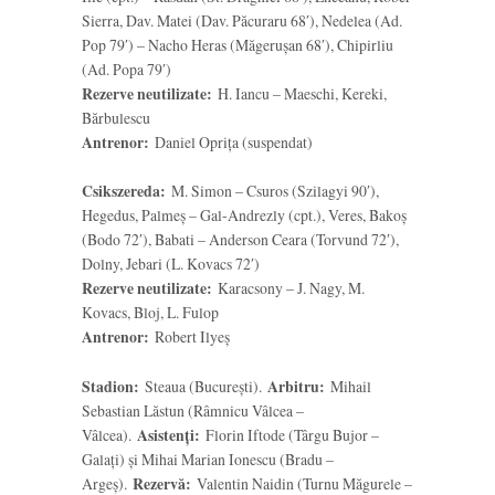
Sierra, Dav. Matei (Dav. Păcuraru 68′), Nedelea (Ad.
Pop 79′) – Nacho Heras (Măgerușan 68′), Chipirliu
(Ad. Popa 79′)
Rezerve neutilizate:
H. Iancu – Maeschi, Kereki,
Bărbulescu
Antrenor:
Daniel Oprița (suspendat)
Csikszereda:
M. Simon – Csuros (Szilagyi 90′),
Hegedus, Palmeș – Gal-Andrezly (cpt.), Veres, Bakoș
(Bodo 72′), Babati – Anderson Ceara (Torvund 72′),
Dolny, Jebari (L. Kovacs 72′)
Rezerve neutilizate:
Karacsony – J. Nagy, M.
Kovacs, Bloj, L. Fulop
Antrenor:
Robert Ilyeș
Stadion:
Steaua (București).
Arbitru:
Mihail
Sebastian Lăstun (Râmnicu Vâlcea –
Vâlcea).
Asistenți:
Florin Iftode (Târgu Bujor –
Galaţi) și Mihai Marian Ionescu (Bradu –
Argeş).
Rezervă:
Valentin Naidin (Turnu Măgurele –