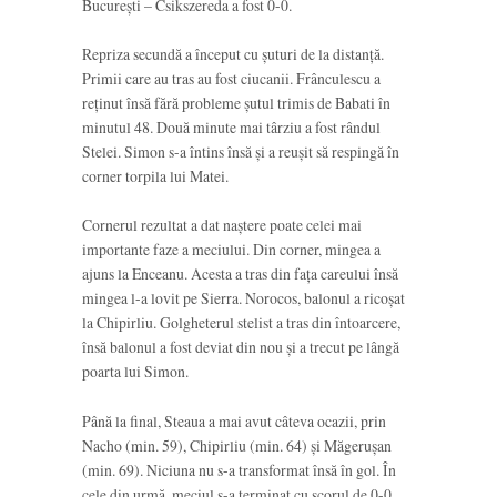
București – Csikszereda a fost 0-0.
Repriza secundă a început cu șuturi de la distanță.
Primii care au tras au fost ciucanii. Frânculescu a
reținut însă fără probleme șutul trimis de Babati în
minutul 48. Două minute mai târziu a fost rândul
Stelei. Simon s-a întins însă și a reușit să respingă în
corner torpila lui Matei.
Cornerul rezultat a dat naștere poate celei mai
importante faze a meciului. Din corner, mingea a
ajuns la Enceanu. Acesta a tras din fața careului însă
mingea l-a lovit pe Sierra. Norocos, balonul a ricoșat
la Chipirliu. Golgheterul stelist a tras din întoarcere,
însă balonul a fost deviat din nou și a trecut pe lângă
poarta lui Simon.
Până la final, Steaua a mai avut câteva ocazii, prin
Nacho (min. 59), Chipirliu (min. 64) și Măgerușan
(min. 69). Niciuna nu s-a transformat însă în gol. În
cele din urmă, meciul s-a terminat cu scorul de 0-0.