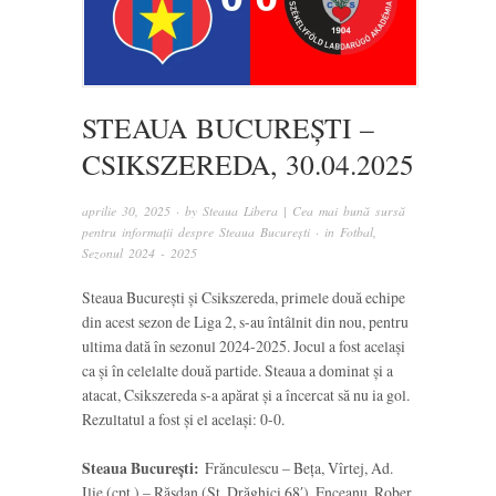
STEAUA BUCUREȘTI –
CSIKSZEREDA, 30.04.2025
aprilie 30, 2025
· by
Steaua Libera | Cea mai bună sursă
pentru informații despre Steaua București
· in
Fotbal
,
Sezonul 2024 - 2025
Steaua București și Csikszereda, primele două echipe
din acest sezon de Liga 2, s-au întâlnit din nou, pentru
ultima dată în sezonul 2024-2025. Jocul a fost același
ca și în celelalte două partide. Steaua a dominat și a
atacat, Csikszereda s-a apărat și a încercat să nu ia gol.
Rezultatul a fost și el același: 0-0.
Steaua București:
Frănculescu – Beța, Vîrtej, Ad.
Ilie (cpt.) – Răsdan (St. Drăghici 68′), Enceanu, Rober