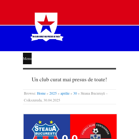
STEAUA
Menu
LIBERĂ
Un club curat mai presus de toate!
Browse:
Home
»
2025
»
aprilie
»
30
»
Steaua București –
Csikszereda, 30.04.2025