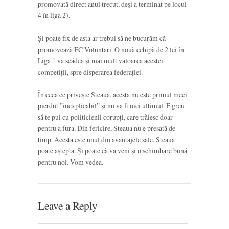
promovată direct anul trecut, deși a terminat pe locul
4 în liga 2).
Și poate fix de asta ar trebui să ne bucurăm că
promovează FC Voluntari. O nouă echipă de 2 lei în
Liga 1 va scădea și mai mult valoarea acestei
competiții, spre disperarea federației.
În ceea ce privește Steaua, acesta nu este primul meci
pierdut ”inexplicabil” și nu va fi nici ultimul. E greu
să te pui cu politicienii corupți, care trăiesc doar
pentru a fura. Din fericire, Steaua nu e presată de
timp. Acesta este unul din avantajele sale. Steaua
poate aștepta. Și poate că va veni și o schimbare bună
pentru noi. Vom vedea.
Leave a Reply