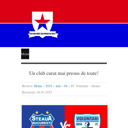
STEAUA
Menu
LIBERĂ
Un club curat mai presus de toate!
Browse:
Home
»
2025
»
mai
»
04
»
FC Voluntari – Steaua
București, 04.05.2025