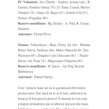
FC Voluntari:
Ius. Chirilă – Andreș, Armaș (cpt.), R.
Garutti, Pandele (Onișa 74′), D. Toma, Carnat, Merloi
(Panțîru 74′), Guțea (D. Bujor 63′), Schieb (Gîț 63′),
Nemec (Popadiuc 80′)
Rezerve neutilizate:
Bg. Ștefan – A. Niță, R. Crișan,
Dumiter
Antrenor:
Florin Pîrvu
Steaua:
Frănculescu – Beța, Vîrtej, Ad. Ilie – Răsdan,
Rober Sierra, Nedelea, Dav. Matei (Maeschi 46′, Dav.
Păcuraru 68′), Drăghici (cpt.)(Enceanu 46′) – Nacho
Heras (Ad. Popa 74′), Măgerușan (Chipirliu 46′)
Rezerve neutilizate:
H. Iancu – Ad. Pop, Kereki,
Bărbulescu
Antrenor:
Daniel Oprița
Cele 3 puncte luate azi nu le garantează ilfovenilor
promovarea. Dar, dacă nu le-ar fi luat, calificarea la
baraj ar fi fost pusă în pericol. E amuzat să vezi cum
echipele primăriilor par să aibă tot norocul din lume.