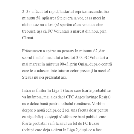
2-0 s-a făcut tot rapid, la startul reprizei secunde. Era
minutul 58, apărarea Stelei era la vot, că la meci în
niciun caz nu a fost (să sperăm că au votat cu cine
trebuie), așa că FC Voluntari a marcat din nou, prin
Cârnat.
Frânculescu a apărat un penalty în minutul 62, dar
scorul final al meciului a fost tot 3-0. FC Voluntari a
mai marcat în minutul 90+3, prin Onișa, după o contră
care le-a adus aminte tuturor celor prezenți la meci că
Steaua nu s-a prezentat azi.
Intrarea finilor în Liga 1 (lucru care foarte probabil se
va întâmpla, mai ales dacă CFC Argeș învinge Reșița)
nu e deloc bună pentru fotbalul românesc. Vorbim
despre o nouă echipă de 2 lei, una făcută doar pentru
ca niște băieți deștepți să sifoneze bani publici, care
foarte probabil va fi la anul un fel de FC Buzău
(echipă care deja a căzut în Liga 2, după ce a fost