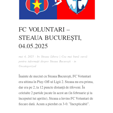
FC VOLUNTARI –
STEAUA BUCUREȘTI,
04.05.2025
mai 4, 2025
· by
Steaua Libera | Cea mai bună sursă
pentru informații despre Steaua București
· in
Uncategorized
Înainte de meciul cu Steaua București, FC Voluntari
era ultima în Play-Off-ul Ligii 2. Steaua nu era prima,
dar era pe 2, la 12 puncte distanță de ilfoveni. În
celelalte 2 partide jucate în acest an (în februarie și la
începutul lui aprilie), Steaua a învins FC Voluntari de
fiecare dată. Acum a pierdut cu 3-0. ”Inexplicabil”.