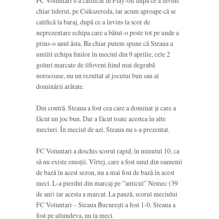
FC Voluntari s-a calificat în Play-off după ce a învins
chiar liderul, pe Csikszereda, iar acum aproape că se
califică la baraj, după ce a învins la scor de
neprezentare echipa care a bătut-o peste tot pe unde a
prins-o anul ăsta. Ba chiar putem spune că Steaua a
umilit echipa finilor în meciul din 9 aprilie, cele 2
goluri marcate de ilfoveni fiind mai degrabă
norocoase, nu un rezultat al jocului bun sau al
dominării arătate.
Din contră. Steaua a fost cea care a dominat și care a
făcut un joc bun. Dar a făcut toate acestea în alte
meciuri. În meciul de azi, Steaua nu s-a prezentat.
FC Voluntari a deschis scorul rapid, în minutul 10, ca
să nu existe emoții. Vîrtej, care a fost unul din oamenii
de bază în acest sezon, nu a mai fost de bază în acest
meci. L-a pierdut din marcaj pe ”anticul” Nemec (39
de ani) iar acesta a marcat. La pauză, scorul meciului
FC Voluntari – Steaua București a fost 1-0. Steaua a
fost pe altundeva, nu la meci.