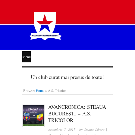
STEAUA
Menu
LIBERĂ
Un club curat mai presus de toate!
Browse:
Home
»
A.S. Tricolor
AVANCRONICA: STEAUA
BUCUREȘTI – A.S.
TRICOLOR
octombrie 5, 2017
· by
Steaua Libera |