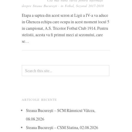
Cea mai bună sursă pentru informații
despre Steaua București
· in
Fotbal
,
Sezonul 2017-2018
Etapa a saptea din acest sezon al Ligii a IV-a va aduce
in Ghencea echipa care ocupa in acest moment locul 5
in campionat, A.S. Tricolor Fotbal Club 1914. Pentru
stelistii, acesta va fi primul meci al sezonului, care
se…
ARTICOLE RECENTE
Steaua București – SCM Râmnicul Vâlcea,
08.08.2026
Steaua București – CSM Slatina, 02.08.2026