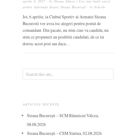
aprilie 4, 2017
· by
Steaua Libera | Cea mai bună sursă
pentru informații despre Steaua București
· in
Articole
Joi, 6 aprilie, la Clubul Sportiv al Armatei Steaua
Bucuresti vor avea loc alegeri pentru postul de
comandant. Din pacate, nu stim cine va candida, nu
stim ce propuneri au posibilii candidati, de ce isi
doresc acest post sau daca…
ARTICOLE RECENTE
Steaua București – SCM Râmnicul Vâlcea,
08.08.2026
Steaua București – CSM Slatina, 02.08.2026