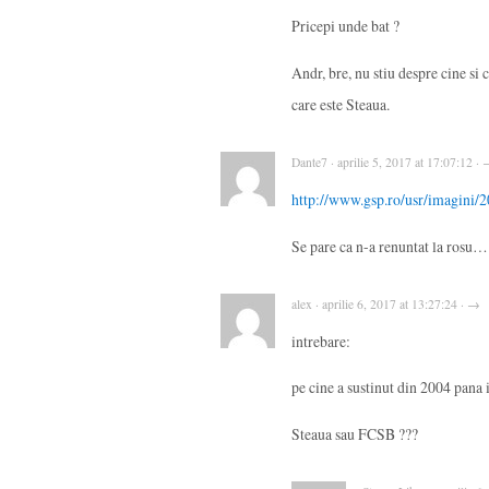
Pricepi unde bat ?
Andr, bre, nu stiu despre cine si 
care este Steaua.
Dante7 · aprilie 5, 2017 at 17:07:12 ·
http://www.gsp.ro/usr/imagini/
Se pare ca n-a renuntat la rosu…
alex · aprilie 6, 2017 at 13:27:24 · →
intrebare:
pe cine a sustinut din 2004 pana
Steaua sau FCSB ???