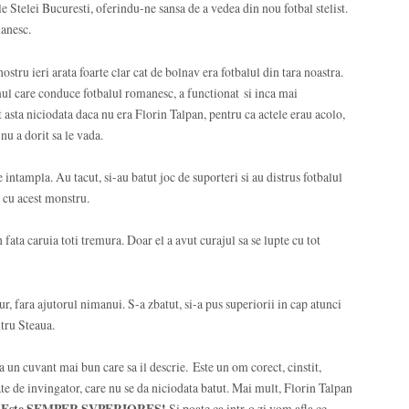
 Stelei Bucuresti, oferindu-ne sansa de a vedea din nou fotbal stelist.
manesc.
stru ieri arata foarte clar cat de bolnav era fotbalul din tara noastra.
l care conduce fotbalul romanesc, a functionat si inca mai
t asta niciodata daca nu era Florin Talpan, pentru ca actele erau acolo,
nu a dorit sa le vada.
 intampla. Au tacut, si-au batut joc de suporteri si au distrus fotbalul
e cu acest monstru.
n fata caruia toti tremura. Doar el a avut curajul sa se lupte cu tot
, fara ajutorul nimanui. S-a zbatut, si-a pus superiorii in cap atunci
ntru Steaua.
ta un cuvant mai bun care sa il descrie. Este un om corect, cinstit,
te de invingator, care nu se da niciodata batut. Mai mult, Florin Talpan
.
Este SEMPER SVPERIORES!
Si poate ca intr-o zi vom afla ce