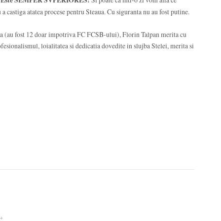
ru a castiga atatea procese pentru Steaua. Cu siguranta nu au fost putine.
ua (au fost 12 doar impotriva FC FCSB-ului), Florin Talpan merita cu
ofesionalismul, loialitatea si dedicatia dovedite in slujba Stelei, merita si
 →