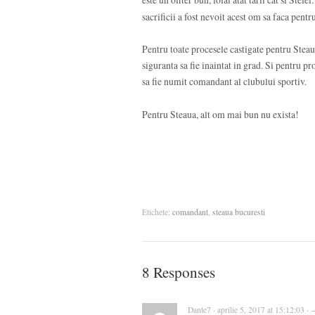
sacrificii a fost nevoit acest om sa faca pent
Pentru toate procesele castigate pentru Stea
siguranta sa fie inaintat in grad. Si pentru pr
sa fie numit comandant al clubului sportiv.
Pentru Steaua, alt om mai bun nu exista!
Etichete:
comandant
,
steaua bucuresti
8 Responses
Dante7 · aprilie 5, 2017 at 15:12:03 ·