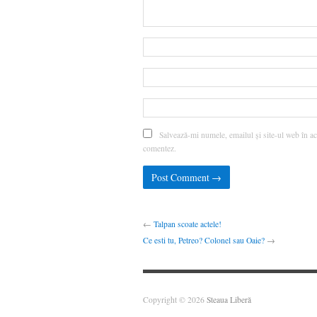
Salvează-mi numele, emailul și site-ul web în ac
comentez.
←
Talpan scoate actele!
Ce esti tu, Petreo? Colonel sau Oaie?
→
Copyright © 2026
Steaua Liberă