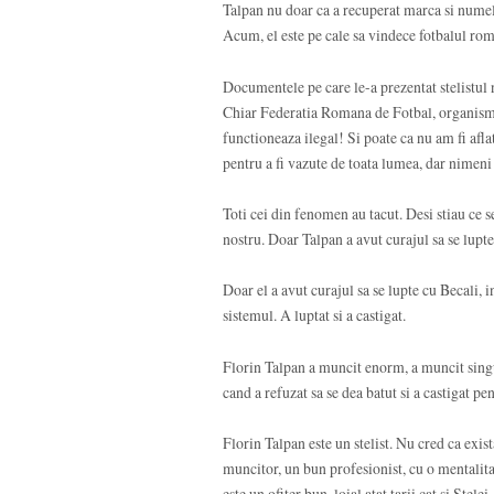
Talpan nu doar ca a recuperat marca si numele
Acum, el este pe cale sa vindece fotbalul ro
Documentele pe care le-a prezentat stelistul no
Chiar Federatia Romana de Fotbal, organismu
functioneaza ilegal! Si poate ca nu am fi afla
pentru a fi vazute de toata lumea, dar nimeni 
Toti cei din fenomen au tacut. Desi stiau ce se
nostru. Doar Talpan a avut curajul sa se lupt
Doar el a avut curajul sa se lupte cu Becali, i
sistemul. A luptat si a castigat.
Florin Talpan a muncit enorm, a muncit singur
cand a refuzat sa se dea batut si a castigat pe
Florin Talpan este un stelist. Nu cred ca exis
muncitor, un bun profesionist, cu o mentalita
este un ofiter bun, loial atat tarii cat si Stelei