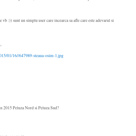
ce vb :)) sunt un simplu user care incearca sa afle care este adevarul si
 →
2015/01/16//647989-steaua-osim-1.jpg
 in 2015 Peluza Nord si Peluza Sud?