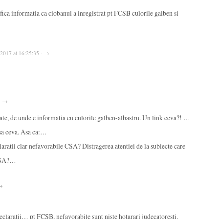
fica informatia ca ciobanul a inregistrat pt FCSB culorile galben si
, 2017 at 16:25:35 · →
 · →
poate, de unde e informatia cu culorile galben-albastru. Un link ceva?! …
asa ceva. Asa ca:…
aratii clar nefavorabile CSA? Distragerea atentiei de la subiecte care
 CSA?…
 →
eclaratii… pt FCSB, nefavorabile sunt niste hotarari judecatoresti.