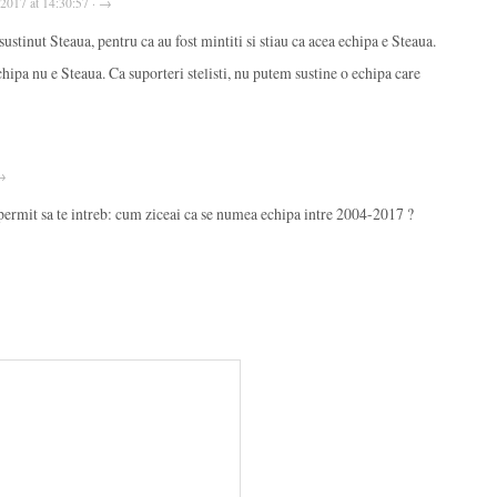
, 2017 at 14:30:57 · →
 sustinut Steaua, pentru ca au fost mintiti si stiau ca acea echipa e Steaua.
ipa nu e Steaua. Ca suporteri stelisti, nu putem sustine o echipa care
 →
 permit sa te intreb: cum ziceai ca se numea echipa intre 2004-2017 ?