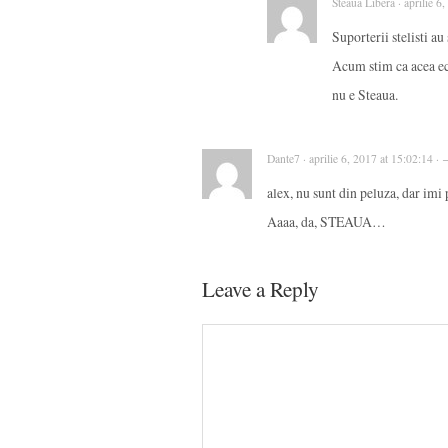
Steaua Libera · aprilie 6
Suporterii stelisti au
Acum stim ca acea ech
nu e Steaua.
Dante7 · aprilie 6, 2017 at 15:02:14 ·
alex, nu sunt din peluza, dar imi
Aaaa, da, STEAUA…
Leave a Reply