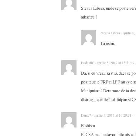
Steaua Libera, unde se poate veri
albastru ?
Steaua Libera · aprilie 5
La osim.
Fcsbistu’ · aprilie 5, 2017 at 15:51:37
Da, si eu vreau sa stiu, daca se 
pe siteurile FRF si LPF nu este 
Manipulare? Deturnare de la decl
distrug „teoriile” lui Talpan si
Dante7 · aprilie 5, 2017 at 16:20:21 ·
Fcsbistu
Pt CSA sunt nefavorabile niste d