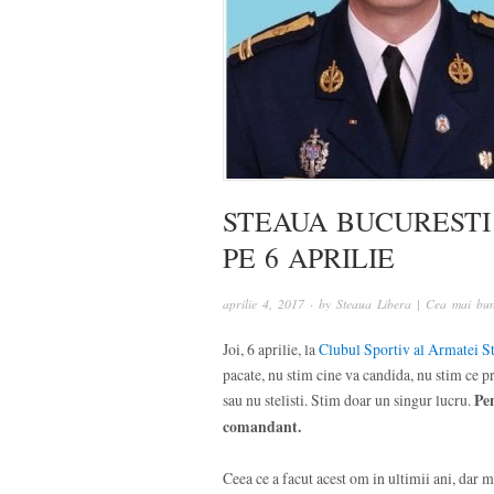
STEAUA BUCURESTI
PE 6 APRILIE
aprilie 4, 2017
· by
Steaua Libera | Cea mai bun
Joi, 6 aprilie, la
Clubul Sportiv al Armatei S
pacate, nu stim cine va candida, nu stim ce pr
sau nu stelisti. Stim doar un singur lucru.
Pen
comandant.
Ceea ce a facut acest om in ultimii ani, dar 