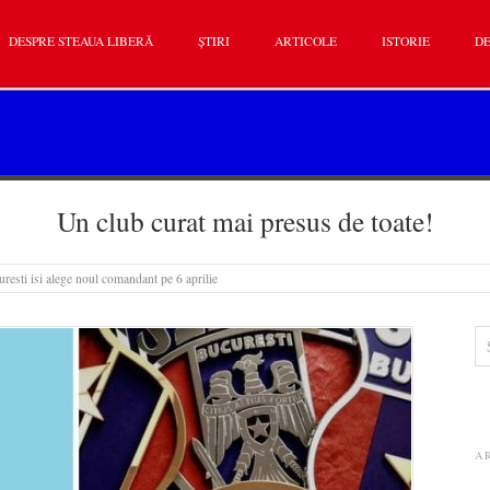
DESPRE STEAUA LIBERĂ
ȘTIRI
ARTICOLE
ISTORIE
DE
Un club curat mai presus de toate!
resti isi alege noul comandant pe 6 aprilie
A