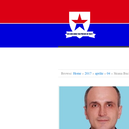
STEAUA LIBERĂ
Browse:
Home
»
2017
»
aprilie
»
04
»
Steaua Bucu