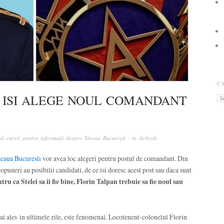
C
 ISI ALEGE NOUL COMANDANT
Ca
ă sursă pentru informații despre Steaua București
· in
Articole
teaua Bucuresti
vor avea loc alegeri pentru postul de comandant. Din
opuneri au posibilii candidati, de ce isi doresc acest post sau daca sunt
tru ca Stelei sa ii fie bine, Florin Talpan trebuie sa fie noul sau
mai ales in ultimele zile, este fenomenal. Locotenent-colonelul Florin