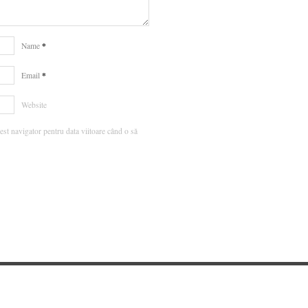
*
Name
*
Email
Website
est navigator pentru data viitoare când o să