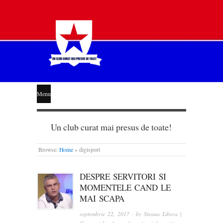
STEAUA
Menu
LIBERĂ
Un club curat mai presus de toate!
Browse:
Home
»
digisport
DESPRE SERVITORI SI
MOMENTELE CAND LE
MAI SCAPA
septembrie 22, 2017
· by
Steaua Libera |