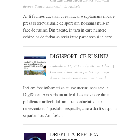
Cea mai bună sursă pentru informații
despre Steaua București
· in
Articole
Ar fi frumos daca am avea macar o saptamana in care
presa si televiziunile de sport din Romania nu s-ar
face de rusine. Din pacate, in tara in care numele
echipelor de fotbal se scriu intre paranteze si in care…
DIGISPORT, CE RUSINE!
septembrie 15, 2017
· by
Steaua Libera |
Cea mai bună sursă pentru informații
despre Steaua București
· in
Articole
Ieri am fost informati ca au loc lucruri necurate la
DigiSport. Am scris un articol. La cateva ore dupa
publicarea articolului, am fost contactati de un
reprezentant al postului respectiv, care a dorit sa spuna
si partea lor. Am fost…
DREPT LA REPLICA: