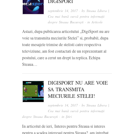
DIGISPORT
septembrie 14, 2017
· by
Steaua Libera |
Cea mai bună sursă pentru informații
despre Steaua București
· in
Articole
Astazi, dupa publicarea articolului „DigiSport nu are
voie sa transmita meciurile Stelei” si, probabil, dupa
toate mesajele trimise de stelisti catre respectiva
televiziune, am fost contactati de un reprezentant al
postului, care a cerut un drept la replica. Echipa
Steaua…
DIGISPORT NU ARE VOIE
SA TRANSMITA
MECIURILE STELEI!
septembrie 14, 2017
· by
Steaua Libera |
Cea mai bună sursă pentru informații
despre Steaua București
· in
Știri
In articolul de ieri, Interes pentru Steaua si interes
pentru a scadea interesul pentru Steaua?, am intrebat