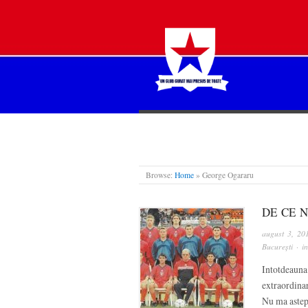
STEAUA LIBERĂ
Browse:
Home
»
George Ogararu
DE CE N
august 3, 20
București
· i
Intotdeauna
extraordinar
Nu ma astept