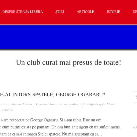
DESPRE STEAUA LIBERĂ
ȘTIRI
ARTICOLE
ISTORIE
DE
Un club curat mai presus de toate!
E-AI INTORS SPATELE, GEORGE OGARARU?
17
· by
Steaua Libera | Cea mai bună sursă pentru informații despre Steaua
n
Articole
 l-am respectat pe George Ogararu. Si l-am iubit. Este un om
, cum putini exista pe pamant. Un om bun, inteligent cu un suflet imens.
A
am ca el sa-i intoarca Stelei spatele. Nu ma asteptam ca el…