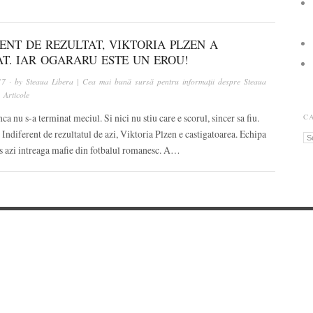
ENT DE REZULTAT, VIKTORIA PLZEN A
AT. IAR OGARARU ESTE UN EROU!
17
· by
Steaua Libera | Cea mai bună sursă pentru informații despre Steaua
n
Articole
nca nu s-a terminat meciul. Si nici nu stiu care e scorul, sincer sa fiu.
C
Indiferent de rezultatul de azi, Viktoria Plzen e castigatoarea. Echipa
Ca
ns azi intreaga mafie din fotbalul romanesc. A…