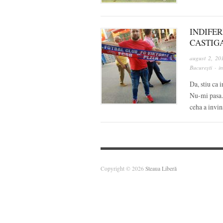
INDIFER
CASTIG
august 2, 20
București
· i
Da, stiu ca i
Nu-mi pasa. 
ceha a invi
Copyright © 2026
Steaua Liberă