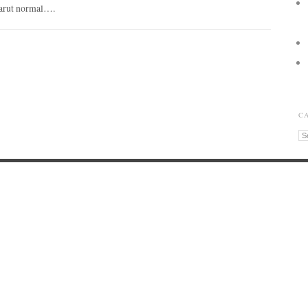
 parut normal….
C
Ca