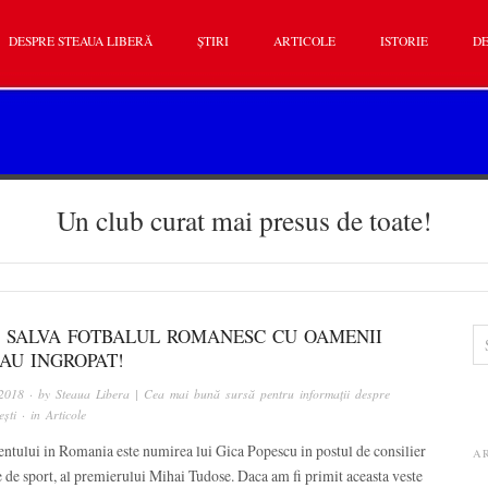
DESPRE STEAUA LIBERĂ
ȘTIRI
ARTICOLE
ISTORIE
DE
Un club curat mai presus de toate!
I SALVA FOTBALUL ROMANESC CU OAMENII
AU INGROPAT!
 2018
· by
Steaua Libera | Cea mai bună sursă pentru informații despre
ști
· in
Articole
ntului in Romania este numirea lui Gica Popescu in postul de consilier
A
de sport, al premierului Mihai Tudose. Daca am fi primit aceasta veste