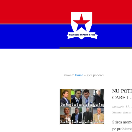
STEAUA LIBERĂ
Browse:
Home
»
gica popescu
NU POT
CARE L-
ianuarie 11,
Steaua Bucure
Stirea mome
pe probleme 