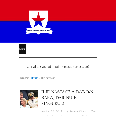
STEAUA
Menu
LIBERĂ
Un club curat mai presus de toate!
Browse:
Home
»
Ilie Nastase
ILIE NASTASE A DAT-O-N
BARA, DAR NU E
SINGURUL!
aprilie 22, 2017
· by
Steaua Libera | Cea