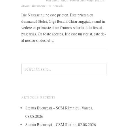
mai bună sursă pentru informații despre
Steaua București
· in
Articole
Ilie Nastase nu ne este prieten. Este prieten cu
dusmanul Stelei, Gigi Becali. Chiar angajat, avand in
vedere ca primeste si un frumos salariu de la fostul
puscarias. Cu toate acestea, Ilie este un stelist, este de-
al nostru si, desi el…
ARTICOLE RECENTE
Steaua București – SCM Râmnicul Vâlcea,
08.08.2026
Steaua București – CSM Slatina, 02.08.2026