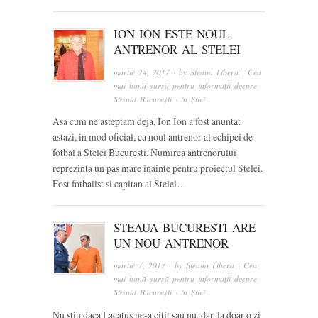
ION ION ESTE NOUL
ANTRENOR AL STELEI
martie 24, 2017
· by
Steaua Libera | Cea
mai bună sursă pentru informații despre
Steaua București
· in
Știri
Asa cum ne asteptam deja, Ion Ion a fost anuntat
astazi, in mod oficial, ca noul antrenor al echipei de
fotbal a Stelei Bucuresti. Numirea antrenorului
reprezinta un pas mare inainte pentru proiectul Stelei.
Fost fotbalist si capitan al Stelei…
STEAUA BUCURESTI ARE
UN NOU ANTRENOR
martie 7, 2017
· by
Steaua Libera | Cea
mai bună sursă pentru informații despre
Steaua București
· in
Știri
Nu stiu daca Lacatus ne-a citit sau nu, dar, la doar o zi