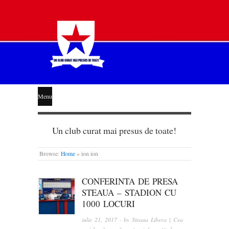
STEAUA
Menu
LIBERĂ
Un club curat mai presus de toate!
Browse:
Home
»
ion ion
CONFERINTA DE PRESA
STEAUA – STADION CU
1000 LOCURI
iulie 21, 2017
· by
Steaua Libera | Cea