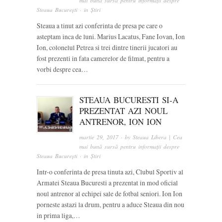
mai bună sursă pentru informații despre
Steaua București
· in
Știri
Steaua a tinut azi conferinta de presa pe care o
asteptam inca de luni. Marius Lacatus, Fane Iovan, Ion
Ion, colonelul Petrea si trei dintre tinerii jucatori au
fost prezenti in fata camerelor de filmat, pentru a
vorbi despre cea…
STEAUA BUCURESTI SI-A
PREZENTAT AZI NOUL
ANTRENOR, ION ION
martie 29, 2017
· by
Steaua Libera | Cea
mai bună sursă pentru informații despre
Steaua București
· in
Știri
Intr-o conferinta de presa tinuta azi, Clubul Sportiv al
Armatei Steaua Bucuresti a prezentat in mod oficial
noul antrenor al echipei sale de fotbal seniori. Ion Ion
porneste astazi la drum, pentru a aduce Steaua din nou
in prima liga,…