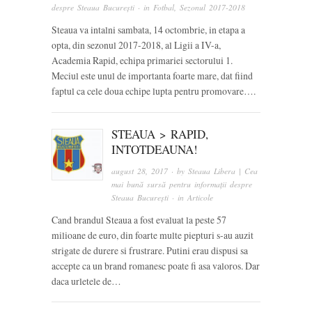
despre Steaua București
· in
Fotbal
,
Sezonul 2017-2018
Steaua va intalni sambata, 14 octombrie, in etapa a
opta, din sezonul 2017-2018, al Ligii a IV-a,
Academia Rapid, echipa primariei sectorului 1.
Meciul este unul de importanta foarte mare, dat fiind
faptul ca cele doua echipe lupta pentru promovare….
STEAUA > RAPID,
INTOTDEAUNA!
august 28, 2017
· by
Steaua Libera | Cea
mai bună sursă pentru informații despre
Steaua București
· in
Articole
Cand brandul Steaua a fost evaluat la peste 57
milioane de euro, din foarte multe piepturi s-au auzit
strigate de durere si frustrare. Putini erau dispusi sa
accepte ca un brand romanesc poate fi asa valoros. Dar
daca urletele de…