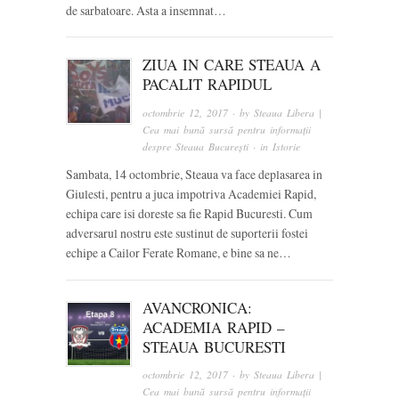
de sarbatoare. Asta a insemnat…
ZIUA IN CARE STEAUA A
PACALIT RAPIDUL
octombrie 12, 2017
· by
Steaua Libera |
Cea mai bună sursă pentru informații
despre Steaua București
· in
Istorie
Sambata, 14 octombrie, Steaua va face deplasarea in
Giulesti, pentru a juca impotriva Academiei Rapid,
echipa care isi doreste sa fie Rapid Bucuresti. Cum
adversarul nostru este sustinut de suporterii fostei
echipe a Cailor Ferate Romane, e bine sa ne…
AVANCRONICA:
ACADEMIA RAPID –
STEAUA BUCURESTI
octombrie 12, 2017
· by
Steaua Libera |
Cea mai bună sursă pentru informații