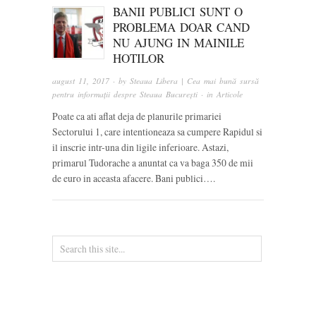
BANII PUBLICI SUNT O
PROBLEMA DOAR CAND
NU AJUNG IN MAINILE
HOTILOR
august 11, 2017
· by
Steaua Libera | Cea mai bună sursă
pentru informații despre Steaua București
· in
Articole
Poate ca ati aflat deja de planurile primariei
Sectorului 1, care intentioneaza sa cumpere Rapidul si
il inscrie intr-una din ligile inferioare. Astazi,
primarul Tudorache a anuntat ca va baga 350 de mii
de euro in aceasta afacere. Bani publici….