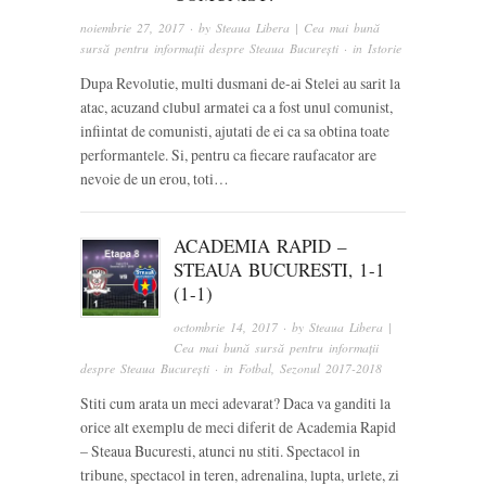
noiembrie 27, 2017
· by
Steaua Libera | Cea mai bună
sursă pentru informații despre Steaua București
· in
Istorie
Dupa Revolutie, multi dusmani de-ai Stelei au sarit la
atac, acuzand clubul armatei ca a fost unul comunist,
infiintat de comunisti, ajutati de ei ca sa obtina toate
performantele. Si, pentru ca fiecare raufacator are
nevoie de un erou, toti…
ACADEMIA RAPID –
STEAUA BUCURESTI, 1-1
(1-1)
octombrie 14, 2017
· by
Steaua Libera |
Cea mai bună sursă pentru informații
despre Steaua București
· in
Fotbal
,
Sezonul 2017-2018
Stiti cum arata un meci adevarat? Daca va ganditi la
orice alt exemplu de meci diferit de Academia Rapid
– Steaua Bucuresti, atunci nu stiti. Spectacol in
tribune, spectacol in teren, adrenalina, lupta, urlete, zi