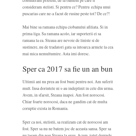
consideram prieteni, de la oameni pe care ii
consideram stelisti. Si pentru ce? Pentru echipa unui
puscarias care ne-a facut de rusine peste tot? De ce?!
Mai bine sa ramana echipa ciobanului afiliata. Si in
prima liga. Sa ramana acolo, iar suporterii ei sa
ramana la ea. Steaua are nevoie de liniste si de
sustinere, nu de tradatori gata sa intoarca armele la cea
mai mica nemultumire. Asta imi doresc.
Sper ca 2017 sa fie un an bun
Ultimii ani nu prea au fost buni pentru noi. Am suferit
mult. Insa dorintele ni s-au indeplinit in cele din urma.
Avem, in sfarsit, Steaua inapoi. Am fost norocosi.
Chiar foarte norocosi, daca ne gandim cat de multa
coruptie exista in Romania.
Sper ca noi, stelistii, sa realizam cat de norocosi am
fost. Sper sa nu ne batem joc de aceasta sansa. Sper sa
nu lasam din nou Steaua la greu. Acum, totul depinde