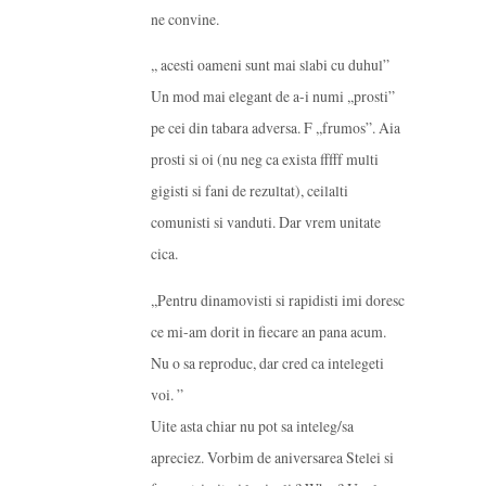
ne convine.
,, acesti oameni sunt mai slabi cu duhul”
Un mod mai elegant de a-i numi ,,prosti”
pe cei din tabara adversa. F ,,frumos”. Aia
prosti si oi (nu neg ca exista fffff multi
gigisti si fani de rezultat), ceilalti
comunisti si vanduti. Dar vrem unitate
cica.
,,Pentru dinamovisti si rapidisti imi doresc
ce mi-am dorit in fiecare an pana acum.
Nu o sa reproduc, dar cred ca intelegeti
voi. ”
Uite asta chiar nu pot sa inteleg/sa
apreciez. Vorbim de aniversarea Stelei si