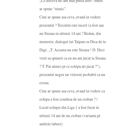
,,Ce altceva ne-am mai putea dori? Multi
ar spune “nimic”.
Cine ar spune asa ceva, avand in vedere
prezentul ? Trecutul este incert (a fost sau
nu Steaua in ultimii 14 ani ? Redau, din
memorie, dialogul lui Talpan cu Dica de la
Digi: ,,T: Aceasta nu este Steaua ! D: Deci
vreti sa spuneti ca eu nu am jucat la Steaua
? T: Pai atunci pt ce echipa ati jucat ?”),
prezentul negru iar viitorul probabil ca nu
exista.
Cine ar spune asa ceva, avand in vedere ca
echipa a fost condusa de un cioban ? /
Locul echipei din Liga 1 a fost furat in
ultimii 14 ani de un cioban (varianta pt
ambele tabere)