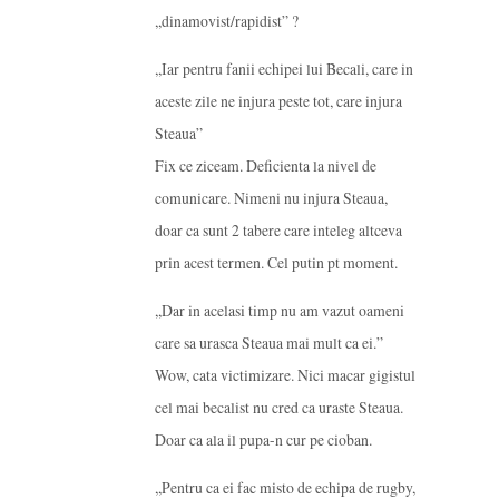
,,dinamovist/rapidist” ?
,,Iar pentru fanii echipei lui Becali, care in
aceste zile ne injura peste tot, care injura
Steaua”
Fix ce ziceam. Deficienta la nivel de
comunicare. Nimeni nu injura Steaua,
doar ca sunt 2 tabere care inteleg altceva
prin acest termen. Cel putin pt moment.
,,Dar in acelasi timp nu am vazut oameni
care sa urasca Steaua mai mult ca ei.”
Wow, cata victimizare. Nici macar gigistul
cel mai becalist nu cred ca uraste Steaua.
Doar ca ala il pupa-n cur pe cioban.
,,Pentru ca ei fac misto de echipa de rugby,