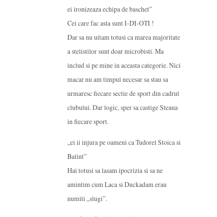
ei ironizeaza echipa de baschet”
Cei care fac asta sunt I-DI-OTI !
Dar sa nu uitam totusi ca marea majoritate
a stelistilor sunt doar microbisti. Ma
includ si pe mine in aceasta categorie. Nici
macar nu am timpul necesar sa stau sa
urmaresc fiecare sectie de sport din cadrul
clubului. Dar logic, sper sa castige Steaua
in fiecare sport.
,,ei ii injura pe oameni ca Tudorel Stoica si
Balint”
Hai totusi sa lasam ipocrizia si sa ne
amintim cum Laca si Duckadam erau
numiti ,,slugi”.