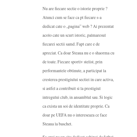
Nu are fiecare sectie o istorie proprie ?
Atunci cum se face ca pt fiecare s-a
dedicat cate o ,,pagina” web ? Ai prezentat
acolo cate un scurt istoric, palmaresul
fiecarei sectii samd. Fapt care e de
apreciat. Ca doar Steaua nu e o shaorma cu
de toate. Fiecare sportiv stelist, prin
performantele obtinute, a participat la
cresterea prestigiului sectiei in care activa,
si astfel a contribuit si la prestigiul
intregului club, in ansamblul sau. Si logic
ca exista un soi de identitate proprie. Ca
doar pe UEFA nu o intereseaza ce face
Steaua la baschet.
Sa spui pe un site dedicat echipei de fotbal