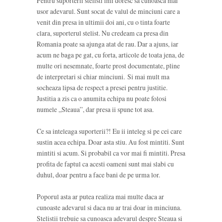
Pentru suporterii stelisti imi doresc sa cunoasca mai
usor adevarul. Sunt socat de valul de minciuni care a
venit din presa in ultimii doi ani, cu o tinta foarte
clara, suporterul stelist. Nu credeam ca presa din
Romania poate sa ajunga atat de rau. Dar a ajuns, iar
acum ne baga pe gat, cu forta, articole de toata jena, de
multe ori nesemnate, foarte prost documentate, pline
de interpretari si chiar minciuni. Si mai mult ma
socheaza lipsa de respect a presei pentru justitie.
Justitia a zis ca o anumita echipa nu poate folosi
numele „Steaua”, dar presa ii spune tot asa.
Ce sa inteleaga suporterii?! Eu ii inteleg si pe cei care
sustin acea echipa. Doar asta stiu. Au fost mintiti. Sunt
mintiti si acum. Si probabil ca vor mai fi mintiti. Presa
profita de faptul ca acesti oameni sunt mai slabi cu
duhul, doar pentru a face bani de pe urma lor.
Poporul asta ar putea realiza mai multe daca ar
cunoaste adevarul si daca nu ar trai doar in minciuna.
Stelistii trebuie sa cunoasca adevarul despre Steaua si