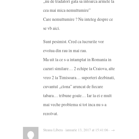
,,nu de tradatori gata sa intoarca armele la
cea mai mica nemultumire”
Care nemultumire ? Nu inteleg despre ce
se vb aici.
Sunt pesimist. Cred ca lucrurile vor
evolua din rau in mai rau.
Ma uit la ce s-a intamplat in Romania in
cazuri similare… 2 echipe la Craiova, alte
vreo 2 la Timisoara… suporteri dezbinati,
cuvantul ,,clona” aruncat de fiecare
tabara… tribune goale… Iar la ei e mult
mai veche problema si tot inca nu s-a
rezolvat.
Steaua Libera · ianuarie 13, 2017 at 15:41:06 · →