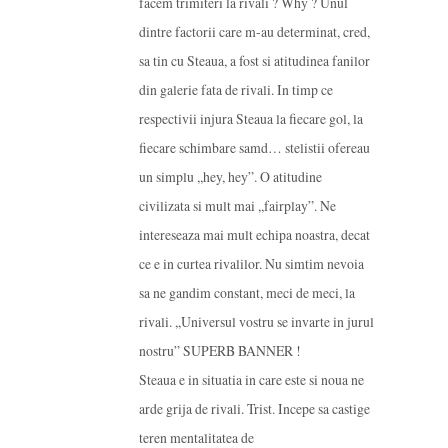
facem trimiteri la rivali ? Why ? Unul
dintre factorii care m-au determinat, cred,
sa tin cu Steaua, a fost si atitudinea fanilor
din galerie fata de rivali. In timp ce
respectivii injura Steaua la fiecare gol, la
fiecare schimbare samd… stelistii ofereau
un simplu ,,hey, hey”. O atitudine
civilizata si mult mai ,,fairplay”. Ne
intereseaza mai mult echipa noastra, decat
ce e in curtea rivalilor. Nu simtim nevoia
sa ne gandim constant, meci de meci, la
rivali. ,,Universul vostru se invarte in jurul
nostru” SUPERB BANNER !
Steaua e in situatia in care este si noua ne
arde grija de rivali. Trist. Incepe sa castige
teren mentalitatea de