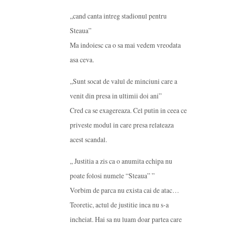
,,cand canta intreg stadionul pentru
Steaua”
Ma indoiesc ca o sa mai vedem vreodata
asa ceva.
,,Sunt socat de valul de minciuni care a
venit din presa in ultimii doi ani”
Cred ca se exagereaza. Cel putin in ceea ce
priveste modul in care presa relateaza
acest scandal.
,, Justitia a zis ca o anumita echipa nu
poate folosi numele “Steaua” ”
Vorbim de parca nu exista cai de atac…
Teoretic, actul de justitie inca nu s-a
incheiat. Hai sa nu luam doar partea care