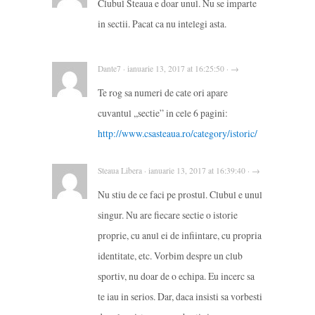
Clubul Steaua e doar unul. Nu se imparte
in sectii. Pacat ca nu intelegi asta.
Dante7 · ianuarie 13, 2017 at 16:25:50 · →
Te rog sa numeri de cate ori apare
cuvantul ,,sectie” in cele 6 pagini:
http://www.csasteaua.ro/category/istoric/
Steaua Libera · ianuarie 13, 2017 at 16:39:40 · →
Nu stiu de ce faci pe prostul. Clubul e unul
singur. Nu are fiecare sectie o istorie
proprie, cu anul ei de infiintare, cu propria
identitate, etc. Vorbim despre un club
sportiv, nu doar de o echipa. Eu incerc sa
te iau in serios. Dar, daca insisti sa vorbesti