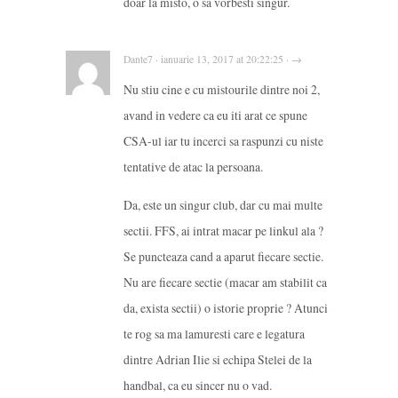
doar la misto, o sa vorbesti singur.
Dante7 · ianuarie 13, 2017 at 20:22:25 · →
Nu stiu cine e cu mistourile dintre noi 2,
avand in vedere ca eu iti arat ce spune
CSA-ul iar tu incerci sa raspunzi cu niste
tentative de atac la persoana.
Da, este un singur club, dar cu mai multe
sectii. FFS, ai intrat macar pe linkul ala ?
Se puncteaza cand a aparut fiecare sectie.
Nu are fiecare sectie (macar am stabilit ca
da, exista sectii) o istorie proprie ? Atunci
te rog sa ma lamuresti care e legatura
dintre Adrian Ilie si echipa Stelei de la
handbal, ca eu sincer nu o vad.