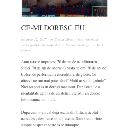
CE-MI DORESC EU
ianuarie 12, 2017
· by
Steaua Libera | Cea mai bună
sursă pentru informații despre Steaua București
· in
De la
cititori
Anul asta se implinesc 70 de ani de la infiintarea
Stelei. 70 de ani de istorie. O viata de om. 70 de ani de
trofee, de performante incredibile, de glorie. Ce
altceva ne-am mai putea dori? Multi ar spune „nimic”.
Nici nu poti sa iti doresti mai mult. Dar asta nu e o
mentalitate demna de un stelist. Stelistii isi doresc
intotdeauna mai mult.
Dupa cum v-ati dat deja seama din titlu, articolul
acesta este despre ce-mi doresc eu. Sunt trei dorinte
simple si sper ca toate sa se intample.