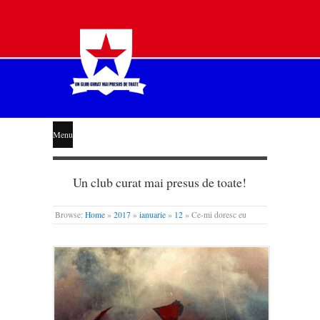
STEAUA
Menu
LIBERĂ
Un club curat mai presus de toate!
Browse:
Home
»
2017
»
ianuarie
»
12
»
Ce-mi doresc eu