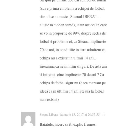
(sus e prima emblema a echipei de fotbal,
site-ul se numeste ,,SteauaLIBERA” –
aluzie la cioban samd), la un articol in care
se vb in proportie de 99% despre sectia de
fotbal si probleme ei, ca Steaua implineste
70 de ani, in conditiile in care admitem ca
echipa nu a existat in ultmii 14 ani…
inseamna ca ne mintim singuri. De asta am
si intrebat, cine implineste 70 de ani ? Ca
echipa de fotbal sigur nu (daca marsam pe
ideea ca in ultimii 14 ani Steaua la fotbal
nu a existat)
Steaua Libera · ianuarie 13, 2017 at 20:55:55 · →
Baiatule, incerc sa iti explic frumos.