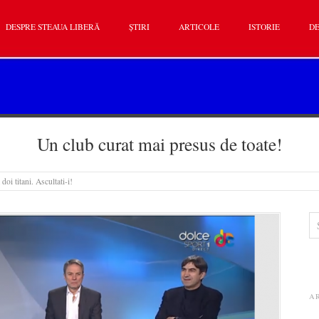
DESPRE STEAUA LIBERĂ
ȘTIRI
ARTICOLE
ISTORIE
DE
Un club curat mai presus de toate!
doi titani. Ascultati-i!
A