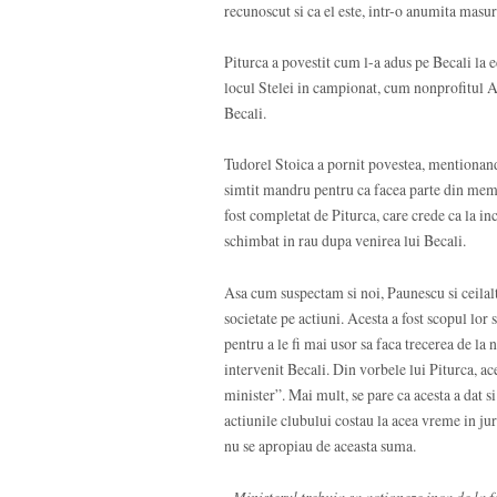
recunoscut si ca el este, intr-o anumita masur
Piturca a povestit cum l-a adus pe Becali la e
locul Stelei in campionat, cum nonprofitul AF
Becali.
Tudorel Stoica a pornit povestea, mentionand
simtit mandru pentru ca facea parte din membr
fost completat de Piturca, care crede ca la ince
schimbat in rau dupa venirea lui Becali.
Asa cum suspectam si noi, Paunescu si ceilal
societate pe actiuni. Acesta a fost scopul lor
pentru a le fi mai usor sa faca trecerea de la
intervenit Becali. Din vorbele lui Piturca, ace
minister”. Mai mult, se pare ca acesta a dat 
actiunile clubului costau la acea vreme in ju
nu se apropiau de aceasta suma.
„Ministerul trebuia sa actioneze inca de la f