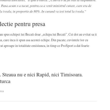
. Pana acum s-a tacut, pentru ca a venit ministrul cutare, care era de
a iveala, in proportie de 80%. In curand va iesi totul la iveala.”
lectie pentru presa
au spus echipei lui Becali doar „echipa lui Becali”. Cei doi au evitat sa ii
a, care inca ii spun asa acestei echipe. Din pacate, cuvintele lor cu
at aproape in totalitate emisiunea, in timp ce ProSport a dat foarte
 Steaua nu e nici Rapid, nici Timisoara.
iturca
urca