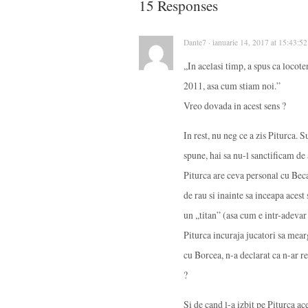
15 Responses
Dante7 · ianuarie 14, 2017 at 15:43:5
,,In acelasi timp, a spus ca locot
2011, asa cum stiam noi.”
Vreo dovada in acest sens ?
In rest, nu neg ce a zis Piturca. 
spune, hai sa nu-l sanctificam de
Piturca are ceva personal cu Beca
de rau si inainte sa inceapa acest
un ,,titan” (asa cum e intr-adeva
Piturca incuraja jucatori sa mearg
cu Borcea, n-a declarat ca n-ar re
?
Si de cand l-a izbit pe Piturca ace