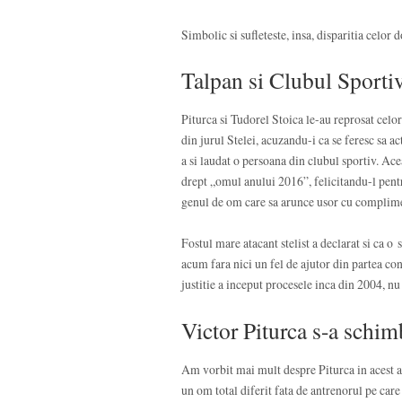
Simbolic si sufleteste, insa, disparitia celor
Talpan si Clubul Sporti
Piturca si Tudorel Stoica le-au reprosat celor
din jurul Stelei, acuzandu-i ca se feresc sa ac
a si laudat o persoana din clubul sportiv. Ac
drept „omul anului 2016”, felicitandu-l pentr
genul de om care sa arunce usor cu compliment
Fostul mare atacant stelist a declarat si ca o 
acum fara nici un fel de ajutor din partea con
justitie a inceput procesele inca din 2004, n
Victor Piturca s-a schim
Am vorbit mai mult despre Piturca in acest a
un om total diferit fata de antrenorul pe care