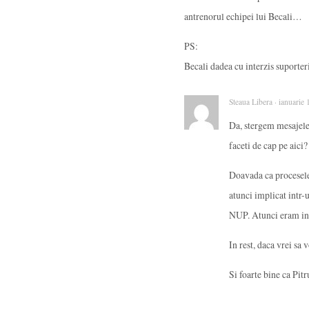
antrenorul echipei lui Becali…
PS:
Becali dadea cu interzis suporteri
Steaua Libera · ianuarie
Da, stergem mesajele 
faceti de cap pe aici?
Doavada ca procesele 
atunci implicat intr-
NUP. Atunci eram in 
In rest, daca vrei sa
Si foarte bine ca Pit