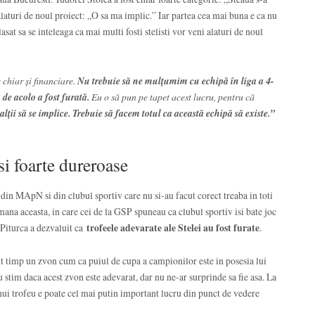
 alaturi de noul proiect: „O sa ma implic.” Iar partea cea mai buna e ca nu
 lasat sa se inteleaga ca mai multi fosti stelisti vor veni alaturi de noul
 chiar și financiare.
Nu trebuie să ne mulțumim cu echipă în liga a 4-
 de acolo a fost furată.
Eu o să pun pe tapet acest lucru, pentru că
 alții să se implice. Trebuie să facem totul ca această echipă să existe.”
si foarte dureroase
i din MApN si din clubul sportiv care nu si-au facut corect treaba in toti
amana aceasta, in care cei de la GSP spuneau ca clubul sportiv isi bate joc
 Piturca a dezvaluit ca
trofeele adevarate ale Stelei au fost furate
.
ult timp un zvon cum ca puiul de cupa a campionilor este in posesia lui
Nu stim daca acest zvon este adevarat, dar nu ne-ar surprinde sa fie asa. La
unui trofeu e poate cel mai putin important lucru din punct de vedere