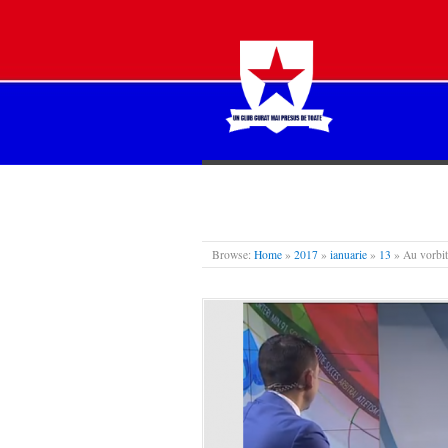
STEAUA LIBERĂ
Browse:
Home
»
2017
»
ianuarie
»
13
»
Au vorbit 