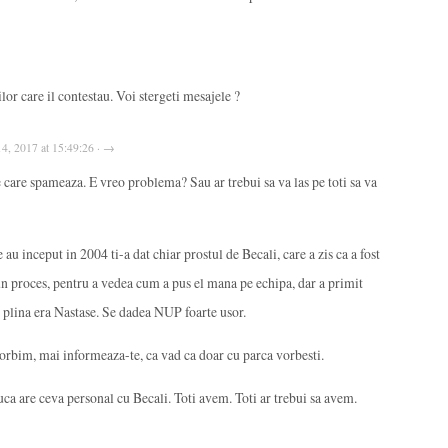
lor care il contestau. Voi stergeti mesajele ?
 14, 2017 at 15:49:26 · →
care spameaza. E vreo problema? Sau ar trebui sa va las pe toti sa va
au inceput in 2004 ti-a dat chiar prostul de Becali, care a zis ca a fost
un proces, pentru a vedea cum a pus el mana pe echipa, dar a primit
plina era Nastase. Se dadea NUP foarte usor.
 vorbim, mai informeaza-te, ca vad ca doar cu parca vorbesti.
ruca are ceva personal cu Becali. Toti avem. Toti ar trebui sa avem.