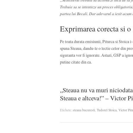
Trebuie sa se intenteze un proces obligatoriu
partea lui Becali. Dar adevarul a iesit acum l
Exprimarea corecta si o 
Pe toata durata emisiunii, Piturca si Stoica i-
spuna Steaua, dandu-le o lectie celor din pres
siguranta vor fi ignorate. Astazi, GSP a ignor
putine citate din ea.
„Steaua nu va muri niciodata.
Steaua e altceva!” – Victor P
Etichete:
steaua bucuresti
,
Tudorel Stoica
,
Victor Pit