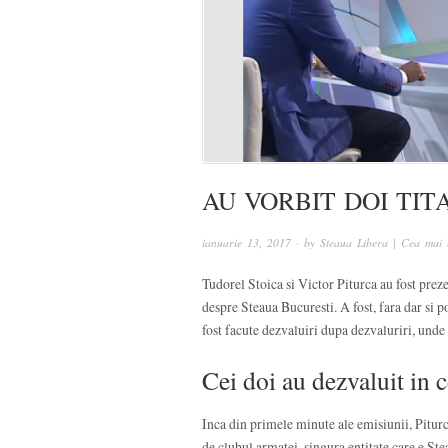
AU VORBIT DOI TITA
ianuarie 13, 2017
· by
Steaua Libera | Cea mai 
Tudorel Stoica si Victor Piturca au fost preze
despre Steaua Bucuresti. A fost, fara dar si 
fost facute dezvaluiri dupa dezvaluriri, unde
Cei doi au dezvaluit in c
Inca din primele minute ale emisiunii, Piturca
de clubul armatei, singura entitate care e Ste