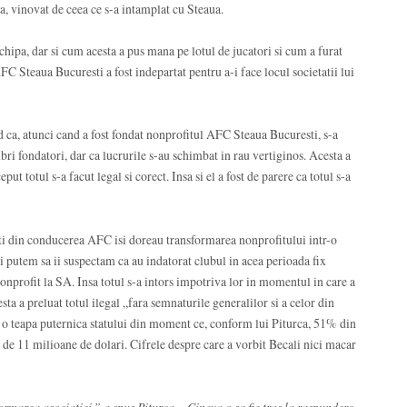
a, vinovat de ceea ce s-a intamplat cu Steaua.
chipa, dar si cum acesta a pus mana pe lotul de jucatori si cum a furat
C Steaua Bucuresti a fost indepartat pentru a-i face locul societatii lui
 ca, atunci cand a fost fondat nonprofitul AFC Steaua Bucuresti, s-a
i fondatori, dar ca lucrurile s-au schimbat in rau vertiginos. Acesta a
put totul s-a facut legal si corect. Insa si el a fost de parere ca totul s-a
ti din conducerea AFC isi doreau transformarea nonprofitului intr-o
 si putem sa ii suspectam ca au indatorat clubul in acea perioada fix
 nonprofit la SA. Insa totul s-a intors impotriva lor in momentul in care a
sta a preluat totul ilegal „fara semnaturile generalilor si a celor din
si o teapa puternica statului din moment ce, conform lui Piturca, 51% din
r de 11 milioane de dolari. Cifrele despre care a vorbit Becali nici macar
ormarea asociatiei,” a spus Piturca. „Cineva o sa fie tras la raspundere.