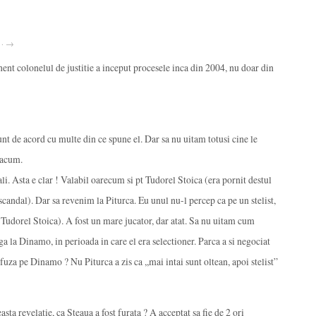
2 · →
enent colonelul de justitie a inceput procesele inca din 2004, nu doar din
Sunt de acord cu multe din ce spune el. Dar sa nu uitam totusi cine le
 acum.
li. Asta e clar ! Valabil oarecum si pt Tudorel Stoica (era pornit destul
 scandal). Dar sa revenim la Piturca. Eu unul nu-l percep ca pe un stelist,
r Tudorel Stoica). A fost un mare jucator, dar atat. Sa nu uitam cum
a la Dinamo, in perioada in care el era selectioner. Parca a si negociat
fuza pe Dinamo ? Nu Piturca a zis ca ,,mai intai sunt oltean, apoi stelist”
asta revelatie, ca Steaua a fost furata ? A acceptat sa fie de 2 ori