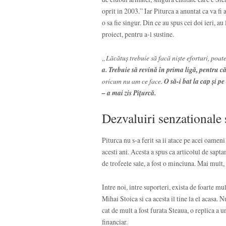
oprit in 2003.” Iar Piturca a anuntat ca va fi
o sa fie singur. Din ce au spus cei doi ieri, au
proiect, pentru a-l sustine.
„Lăcătuș trebuie să facă niște eforturi, poate
a. Trebuie să revină în prima ligă, pentru că
oricum nu am ce face.
O să-i bat la cap și pe
– a mai zis Pițurcă.
Dezvaluiri senzationale 
Piturca nu s-a ferit sa ii atace pe acei oamen
acesti ani. Acesta a spus ca articolul de sapt
de trofeele sale, a fost o minciuna. Mai mult,
Intre noi, intre suporteri, exista de foarte m
Mihai Stoica si ca acesta il tine la el acasa. 
cat de mult a fost furata Steaua, o replica a 
financiar.