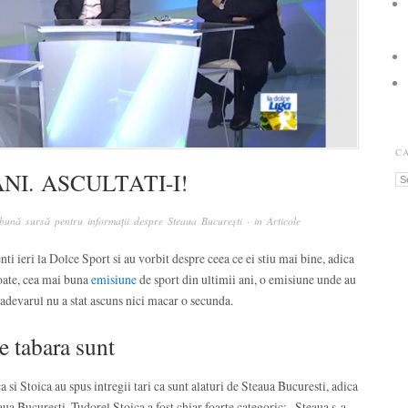
C
NI. ASCULTATI-I!
Ca
bună sursă pentru informații despre Steaua București
· in
Articole
nti ieri la Dolce Sport si au vorbit despre ceea ce ei stiu mai bine, adica
poate, cea mai buna
emisiune
de sport din ultimii ani, o emisiune unde au
 adevarul nu a stat ascuns nici macar o secunda.
e tabara sunt
 si Stoica au spus intregii tari ca sunt alaturi de Steaua Bucuresti, adica
aua Bucuresti. Tudorel Stoica a fost chiar foarte categoric: „Steaua s-a