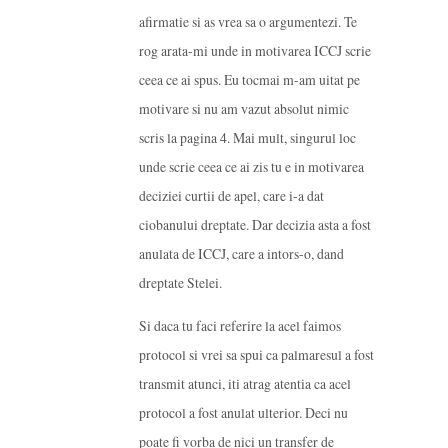
afirmatie si as vrea sa o argumentezi. Te
rog arata-mi unde in motivarea ICCJ scrie
ceea ce ai spus. Eu tocmai m-am uitat pe
motivare si nu am vazut absolut nimic
scris la pagina 4. Mai mult, singurul loc
unde scrie ceea ce ai zis tu e in motivarea
deciziei curtii de apel, care i-a dat
ciobanului dreptate. Dar decizia asta a fost
anulata de ICCJ, care a intors-o, dand
dreptate Stelei.
Si daca tu faci referire la acel faimos
protocol si vrei sa spui ca palmaresul a fost
transmit atunci, iti atrag atentia ca acel
protocol a fost anulat ulterior. Deci nu
poate fi vorba de nici un transfer de