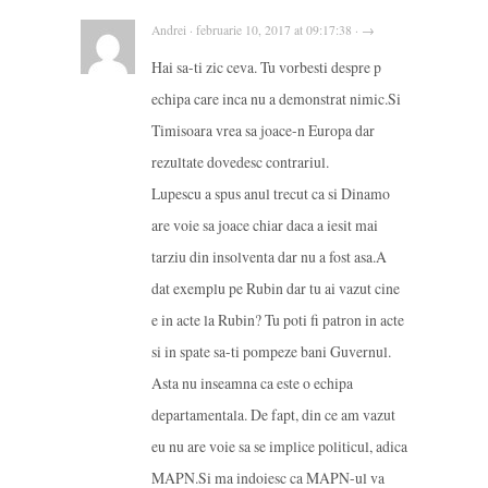
Andrei · februarie 10, 2017 at 09:17:38 · →
Hai sa-ti zic ceva. Tu vorbesti despre p
echipa care inca nu a demonstrat nimic.Si
Timisoara vrea sa joace-n Europa dar
rezultate dovedesc contrariul.
Lupescu a spus anul trecut ca si Dinamo
are voie sa joace chiar daca a iesit mai
tarziu din insolventa dar nu a fost asa.A
dat exemplu pe Rubin dar tu ai vazut cine
e in acte la Rubin? Tu poti fi patron in acte
si in spate sa-ti pompeze bani Guvernul.
Asta nu inseamna ca este o echipa
departamentala. De fapt, din ce am vazut
eu nu are voie sa se implice politicul, adica
MAPN.Si ma indoiesc ca MAPN-ul va