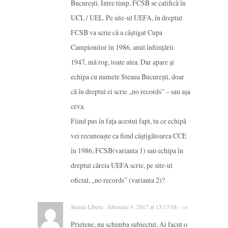
București. Între timp, FCSB se califică în
UCL / UEL. Pe site-ul UEFA, în dreptul
FCSB va scrie că a câștigat Cupa
Campionilor în 1986, anul înființării
1947, mă rog, toate alea. Dar apare și
echipa cu numele Steaua București, doar
că în dreptul ei scrie „no records” – sau așa
ceva.
Fiind pus în fața acestui fapt, tu ce echipă
vei recunoaște ca fiind câștigătoarea CCE
în 1986, FCSB(varianta 1) sau echipa în
dreptul căreia UEFA scrie, pe site-ul
oficial, „no records” (varianta 2)?
Steaua Libera · februarie 9, 2017 at 13:17:08 · →
Prietene, nu schimba subiectul. Ai facut o