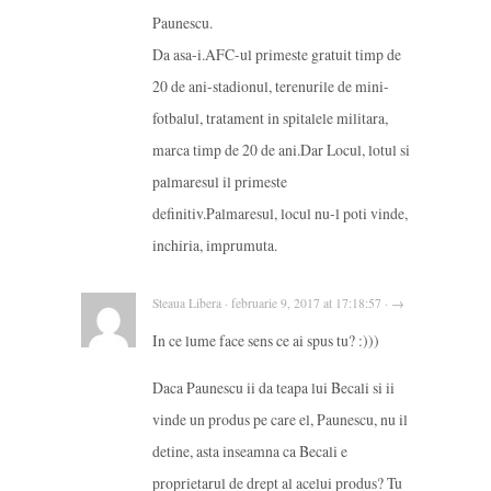
Paunescu.
Da asa-i.AFC-ul primeste gratuit timp de
20 de ani-stadionul, terenurile de mini-
fotbalul, tratament in spitalele militara,
marca timp de 20 de ani.Dar Locul, lotul si
palmaresul il primeste
definitiv.Palmaresul, locul nu-l poti vinde,
inchiria, imprumuta.
Steaua Libera · februarie 9, 2017 at 17:18:57 · →
In ce lume face sens ce ai spus tu? :)))
Daca Paunescu ii da teapa lui Becali si ii
vinde un produs pe care el, Paunescu, nu il
detine, asta inseamna ca Becali e
proprietarul de drept al acelui produs? Tu