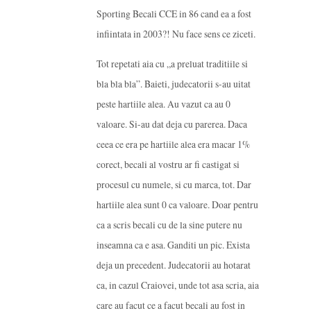
Sporting Becali CCE in 86 cand ea a fost
infiintata in 2003?! Nu face sens ce ziceti.
Tot repetati aia cu „a preluat traditiile si
bla bla bla”. Baieti, judecatorii s-au uitat
peste hartiile alea. Au vazut ca au 0
valoare. Si-au dat deja cu parerea. Daca
ceea ce era pe hartiile alea era macar 1%
corect, becali al vostru ar fi castigat si
procesul cu numele, si cu marca, tot. Dar
hartiile alea sunt 0 ca valoare. Doar pentru
ca a scris becali cu de la sine putere nu
inseamna ca e asa. Ganditi un pic. Exista
deja un precedent. Judecatorii au hotarat
ca, in cazul Craiovei, unde tot asa scria, aia
care au facut ce a facut becali au fost in