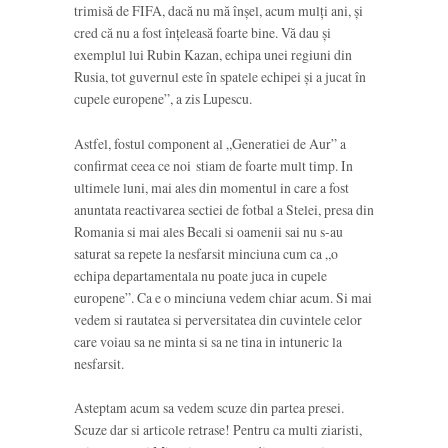
trimisă de FIFA, dacă nu mă înșel, acum mulți ani, și
cred că nu a fost înțeleasă foarte bine.
Vă dau și
exemplul lui Rubin Kazan, echipa unei regiuni din
Rusia, tot guvernul este în spatele echipei și a jucat în
cupele europene”, a zis Lupescu.
Astfel, fostul component al „Generatiei de Aur” a
confirmat ceea ce noi stiam de foarte mult timp. In
ultimele luni, mai ales din momentul in care a fost
anuntata reactivarea sectiei de fotbal a Stelei, presa din
Romania si mai ales Becali si oamenii sai nu s-au
saturat sa repete la nesfarsit minciuna cum ca „o
echipa departamentala nu poate juca in cupele
europene”. Ca e o minciuna vedem chiar acum. Si mai
vedem si rautatea si perversitatea din cuvintele celor
care voiau sa ne minta si sa ne tina in intuneric la
nesfarsit.
Asteptam acum sa vedem scuze din partea presei.
Scuze dar si articole retrase! Pentru ca multi ziaristi,