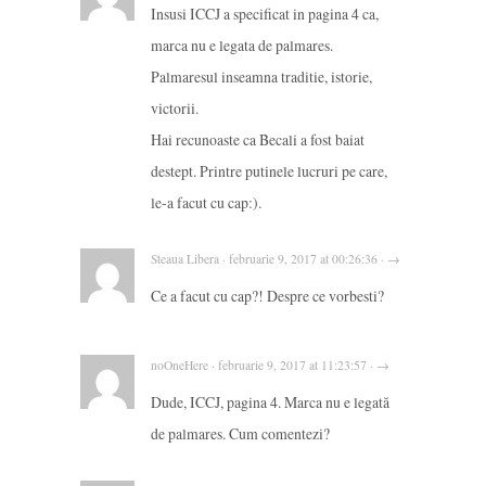
Insusi ICCJ a specificat in pagina 4 ca,
marca nu e legata de palmares.
Palmaresul inseamna traditie, istorie,
victorii.
Hai recunoaste ca Becali a fost baiat
destept. Printre putinele lucruri pe care,
le-a facut cu cap:).
Steaua Libera · februarie 9, 2017 at 00:26:36 · →
Ce a facut cu cap?! Despre ce vorbesti?
noOneHere · februarie 9, 2017 at 11:23:57 · →
Dude, ICCJ, pagina 4. Marca nu e legată
de palmares. Cum comentezi?