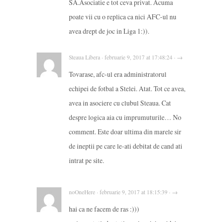
SA.Asociatie e tot ceva privat. Acuma
poate vii cu o replica ca nici AFC-ul nu
avea drept de joc in Liga 1:)).
Steaua Libera · februarie 9, 2017 at 17:48:24 · →
Tovarase, afc-ul era administratorul
echipei de fotbal a Stelei. Atat. Tot ce avea,
avea in asociere cu clubul Steaua. Cat
despre logica aia cu imprumuturile… No
comment. Este doar ultima din marele sir
de ineptii pe care le-ati debitat de cand ati
intrat pe site.
noOneHere · februarie 9, 2017 at 18:15:39 · →
hai ca ne facem de ras :)))