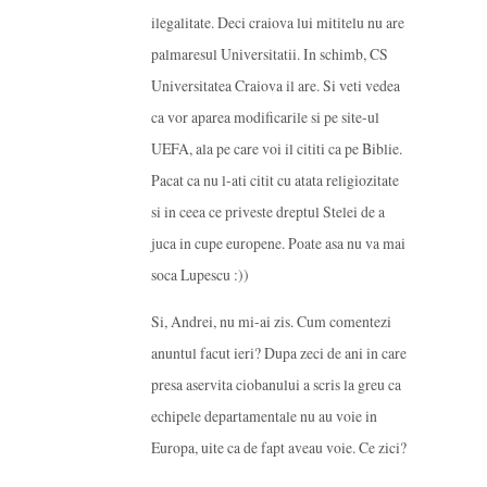
ilegalitate. Deci craiova lui mititelu nu are
palmaresul Universitatii. In schimb, CS
Universitatea Craiova il are. Si veti vedea
ca vor aparea modificarile si pe site-ul
UEFA, ala pe care voi il cititi ca pe Biblie.
Pacat ca nu l-ati citit cu atata religiozitate
si in ceea ce priveste dreptul Stelei de a
juca in cupe europene. Poate asa nu va mai
soca Lupescu :))
Si, Andrei, nu mi-ai zis. Cum comentezi
anuntul facut ieri? Dupa zeci de ani in care
presa aservita ciobanului a scris la greu ca
echipele departamentale nu au voie in
Europa, uite ca de fapt aveau voie. Ce zici?