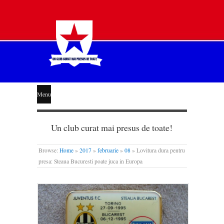
STEAUA
Menu
LIBERĂ
Un club curat mai presus de toate!
Browse:
Home
»
2017
»
februarie
»
08
»
Lovitura dura pentru
presa: Steaua Bucuresti poate juca in Europa