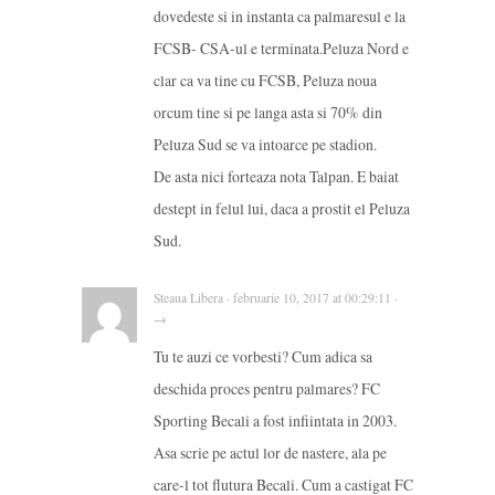
dovedeste si in instanta ca palmaresul e la
FCSB- CSA-ul e terminata.Peluza Nord e
clar ca va tine cu FCSB, Peluza noua
orcum tine si pe langa asta si 70% din
Peluza Sud se va intoarce pe stadion.
De asta nici forteaza nota Talpan. E baiat
destept in felul lui, daca a prostit el Peluza
Sud.
Steaua Libera · februarie 10, 2017 at 00:29:11 ·
→
Tu te auzi ce vorbesti? Cum adica sa
deschida proces pentru palmares? FC
Sporting Becali a fost infiintata in 2003.
Asa scrie pe actul lor de nastere, ala pe
care-l tot flutura Becali. Cum a castigat FC