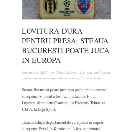
LOVITURA DURA
PENTRU PRESA: STEAUA
BUCURESTI POATE JUCA
IN EUROPA
februarie 8, 2017
· by
Steaua Libera | Cea mai bună sursă
pentru informații despre Steaua București
· in
Articole
Steaua Bucuresti poate juca fara probleme in cupele
europene. Anuntul a fost facut astazi de Ionut
Lupescu, directorul Comitetului Executiv Tehnic al
UEFA, la Digi Sport.
„Există echipe departamentale care joacă în cupele
europene. Există în Kazahstan. A fost o circulară