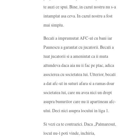
te auzi ce spui. Bine, in cazul nostru nu s-a
intamplat asa ceva. In cazul nostru a fost
mai simplu.
Becali a imprumutat AFC-ul cu bani iar
Paunescu a garantat cu jucatorii. Becali a
luat jucatorii si a amenintat ca ii muta
altundeva daca aia nu ii fac pe plac, adica
asocierea cu societatea lui. Ulterior, becali
a dat afc-ul in suturi afara si a ramas doar
societatea lui, care nu avea nici un drept
asupra bunurilor care nu ii apartineau afc-
ului. Deci nici asupra locului in liga 1.
Si vezi ca te contrazici. Daca „Palmaresul,
locul nu-l poti vinde, inchiria,