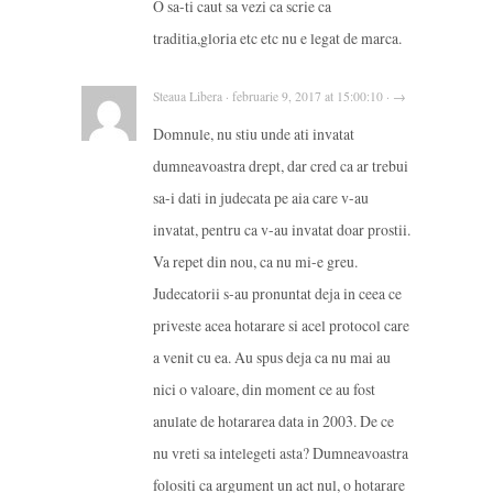
O sa-ti caut sa vezi ca scrie ca
traditia,gloria etc etc nu e legat de marca.
Steaua Libera · februarie 9, 2017 at 15:00:10 · →
Domnule, nu stiu unde ati invatat
dumneavoastra drept, dar cred ca ar trebui
sa-i dati in judecata pe aia care v-au
invatat, pentru ca v-au invatat doar prostii.
Va repet din nou, ca nu mi-e greu.
Judecatorii s-au pronuntat deja in ceea ce
priveste acea hotarare si acel protocol care
a venit cu ea. Au spus deja ca nu mai au
nici o valoare, din moment ce au fost
anulate de hotararea data in 2003. De ce
nu vreti sa intelegeti asta? Dumneavoastra
folositi ca argument un act nul, o hotarare