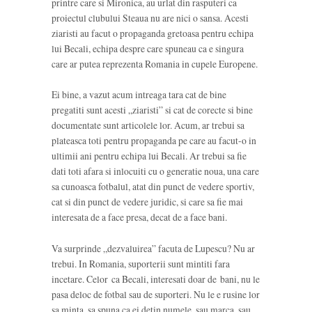
printre care si Mironica, au urlat din rasputeri ca
proiectul clubului Steaua nu are nici o sansa. Acesti
ziaristi au facut o propaganda gretoasa pentru echipa
lui Becali, echipa despre care spuneau ca e singura
care ar putea reprezenta Romania in cupele Europene.
Ei bine, a vazut acum intreaga tara cat de bine
pregatiti sunt acesti „ziaristi” si cat de corecte si bine
documentate sunt articolele lor. Acum, ar trebui sa
plateasca toti pentru propaganda pe care au facut-o in
ultimii ani pentru echipa lui Becali. Ar trebui sa fie
dati toti afara si inlocuiti cu o generatie noua, una care
sa cunoasca fotbalul, atat din punct de vedere sportiv,
cat si din punct de vedere juridic, si care sa fie mai
interesata de a face presa, decat de a face bani.
Va surprinde „dezvaluirea” facuta de Lupescu? Nu ar
trebui. In Romania, suporterii sunt mintiti fara
incetare. Celor ca Becali, interesati doar de bani, nu le
pasa deloc de fotbal sau de suporteri. Nu le e rusine lor
sa minta, sa spuna ca ei detin numele, sau marca, sau