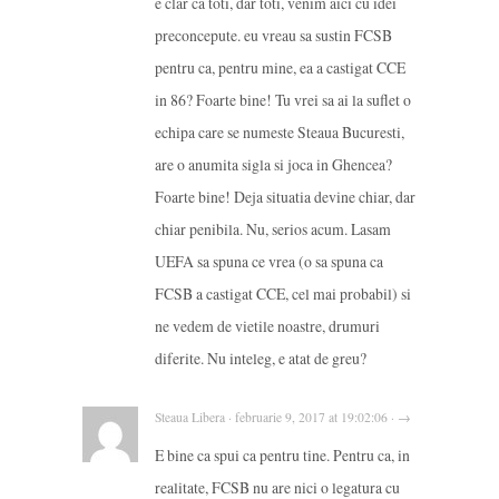
e clar ca toti, dar toti, venim aici cu idei
preconcepute. eu vreau sa sustin FCSB
pentru ca, pentru mine, ea a castigat CCE
in 86? Foarte bine! Tu vrei sa ai la suflet o
echipa care se numeste Steaua Bucuresti,
are o anumita sigla si joca in Ghencea?
Foarte bine! Deja situatia devine chiar, dar
chiar penibila. Nu, serios acum. Lasam
UEFA sa spuna ce vrea (o sa spuna ca
FCSB a castigat CCE, cel mai probabil) si
ne vedem de vietile noastre, drumuri
diferite. Nu inteleg, e atat de greu?
Steaua Libera · februarie 9, 2017 at 19:02:06 · →
E bine ca spui ca pentru tine. Pentru ca, in
realitate, FCSB nu are nici o legatura cu