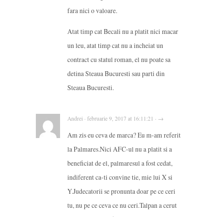
fara nici o valoare.
Atat timp cat Becali nu a platit nici macar
un leu, atat timp cat nu a incheiat un
contract cu statul roman, el nu poate sa
detina Steaua Bucuresti sau parti din
Steaua Bucuresti.
Andrei · februarie 9, 2017 at 16:11:21 · →
Am zis eu ceva de marca? Eu m-am referit
la Palmares.Nici AFC-ul nu a platit si a
beneficiat de el, palmaresul a fost cedat,
indiferent ca-ti convine tie, mie lui X si
Y.Judecatorii se pronunta doar pe ce ceri
tu, nu pe ce ceva ce nu ceri.Talpan a cerut