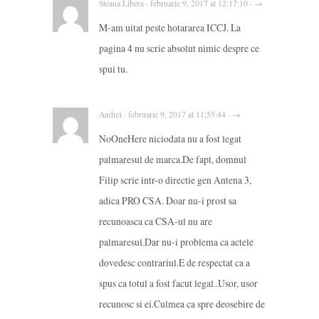
Steaua Libera · februarie 9, 2017 at 12:17:10 · →
M-am uitat peste hotararea ICCJ. La
pagina 4 nu scrie absolut nimic despre ce
spui tu.
Andrei · februarie 9, 2017 at 11:55:44 · →
NoOneHere niciodata nu a fost legat
palmaresul de marca.De fapt, domnul
Filip scrie intr-o directie gen Antena 3,
adica PRO CSA. Doar nu-i prost sa
recunoasca ca CSA-ul nu are
palmaresul.Dar nu-i problema ca actele
dovedesc contrariul.E de respectat ca a
spus ca totul a fost facut legal..Usor, usor
recunosc si ei.Culmea ca spre deosebire de