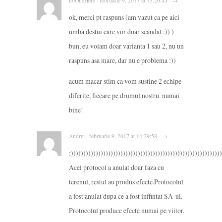
noOneHere · februarie 9, 2017 at 13:20:45 · →
ok, merci pt raspuns (am vazut ca pe aici
umba destui care vor doar scandal :)) )
bun, eu voiam doar varianta 1 sau 2, nu un
raspuns asa mare, dar nu e problema :))
acum macar stim ca vom sustine 2 echipe
diferite, fiecare pe drumul nostru. numai
bine!
Andrei · februarie 9, 2017 at 14:29:58 · →
:)))))))))))))))))))))))))))))))))))))))))))))))))))))))))))))
Acel protocol a anulat doar faza cu
terenul, restul au produs efecte.Protocolul
a fost anulat dupa ce a fost inffintat SA-ul.
Protocolul produce efecte numai pe viitor.