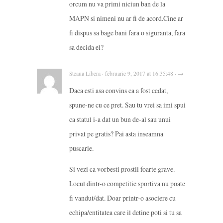
orcum nu va primi niciun ban de la
MAPN si nimeni nu ar fi de acord.Cine ar
fi dispus sa bage bani fara o siguranta, fara
sa decida el?
Steaua Libera · februarie 9, 2017 at 16:35:48 · →
Daca esti asa convins ca a fost cedat,
spune-ne cu ce pret. Sau tu vrei sa imi spui
ca statul i-a dat un bun de-al sau unui
privat pe gratis? Pai asta inseamna
puscarie.
Si vezi ca vorbesti prostii foarte grave.
Locul dintr-o competitie sportiva nu poate
fi vandut/dat. Doar printr-o asociere cu
echipa/entitatea care il detine poti si tu sa