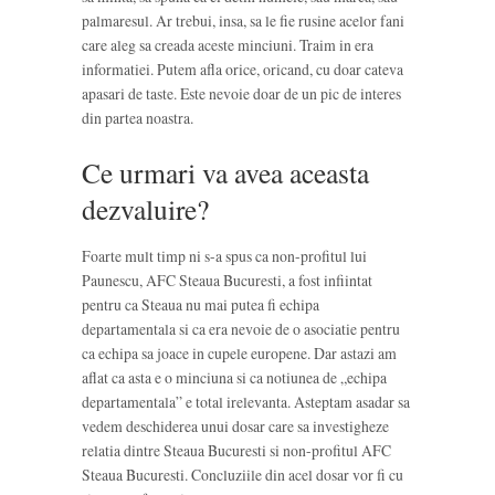
palmaresul. Ar trebui, insa, sa le fie rusine acelor fani
care aleg sa creada aceste minciuni. Traim in era
informatiei. Putem afla orice, oricand, cu doar cateva
apasari de taste. Este nevoie doar de un pic de interes
din partea noastra.
Ce urmari va avea aceasta
dezvaluire?
Foarte mult timp ni s-a spus ca non-profitul lui
Paunescu, AFC Steaua Bucuresti, a fost infiintat
pentru ca Steaua nu mai putea fi echipa
departamentala si ca era nevoie de o asociatie pentru
ca echipa sa joace in cupele europene. Dar astazi am
aflat ca asta e o minciuna si ca notiunea de „echipa
departamentala” e total irelevanta. Asteptam asadar sa
vedem deschiderea unui dosar care sa investigheze
relatia dintre Steaua Bucuresti si non-profitul AFC
Steaua Bucuresti. Concluziile din acel dosar vor fi cu