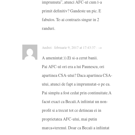
imprumuta”, atunci AFC-ul cum l-a
primit definitiv? Gandeste un pic. E
fabulos. Te-ai contrazis singur in 2
randuri.
Andrei · februarie 9, 2017 at 17:43:37 · →
A amenintat:)).El si-a cerut banii.
Pai AFC-ul ori era a lui Paunescu, ori
apartinea CSA-ului? Daca apartinea CSA-
ului, atunci de fapt a imprumutat-o pe ea.
Pai simplu a fost cedat prin continuitate.A
facut exact ca Becali.A infiintat un non-
profit si a trecut tot ce detineau ei in
proprietatea AFC-ului, mai putin
marca+terenul. Doar ca Becali a infiintat