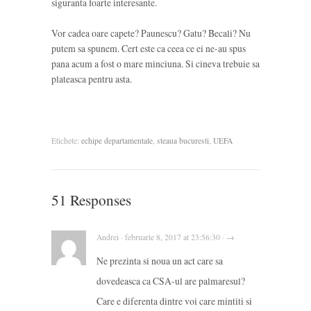
siguranta foarte interesante.
Vor cadea oare capete? Paunescu? Gatu? Becali? Nu
putem sa spunem. Cert este ca ceea ce ei ne-au spus
pana acum a fost o mare minciuna. Si cineva trebuie sa
plateasca pentru asta.
Etichete:
echipe departamentale
,
steaua bucuresti
,
UEFA
51 Responses
Andrei · februarie 8, 2017 at 23:56:30 · →
Ne prezinta si noua un act care sa
dovedeasca ca CSA-ul are palmaresul?
Care e diferenta dintre voi care mintiti si