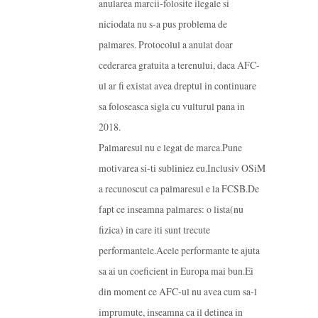
anularea marcii-folosite ilegale si
niciodata nu s-a pus problema de
palmares. Protocolul a anulat doar
cederarea gratuita a terenului, daca AFC-
ul ar fi existat avea dreptul in continuare
sa foloseasca sigla cu vulturul pana in
2018.
Palmaresul nu e legat de marca.Pune
motivarea si-ti subliniez eu.Inclusiv OSiM
a recunoscut ca palmaresul e la FCSB.De
fapt ce inseamna palmares: o lista(nu
fizica) in care iti sunt trecute
performantele.Acele performante te ajuta
sa ai un coeficient in Europa mai bun.Ei
din moment ce AFC-ul nu avea cum sa-l
imprumute, inseamna ca il detinea in