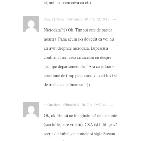
ei, noi nu avem ceva cu ei:).
Steaua Libera · februarie 9, 2017 at 12:19:18 · →
Niciodata?:)) Ok. Timpul este de partea
noastra. Pana acum s-a dovedit ca voi nu
ati avut dreptate niciodata. Lupescu a
confirmat ieri ceea ce ziceam eu despre
„echipe departamentale.” Asa ca e doar o
chestiune de timp pana cand va veti lovi si
de treaba cu palmaresul :))
noOneHere · februarie 9, 2017 at 12:52:49 · →
Ok, ok. Hai să ne imaginăm că deja e iunie
(sau iulie, care vrei tu). CSA își înființează
secția de fotbal, cu numele și sigla Steaua