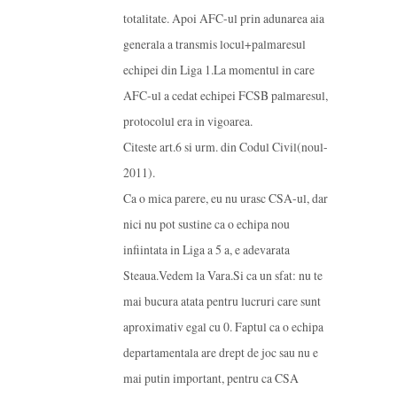
totalitate. Apoi AFC-ul prin adunarea aia
generala a transmis locul+palmaresul
echipei din Liga 1.La momentul in care
AFC-ul a cedat echipei FCSB palmaresul,
protocolul era in vigoarea.
Citeste art.6 si urm. din Codul Civil(noul-
2011).
Ca o mica parere, eu nu urasc CSA-ul, dar
nici nu pot sustine ca o echipa nou
infiintata in Liga a 5 a, e adevarata
Steaua.Vedem la Vara.Si ca un sfat: nu te
mai bucura atata pentru lucruri care sunt
aproximativ egal cu 0. Faptul ca o echipa
departamentala are drept de joc sau nu e
mai putin important, pentru ca CSA