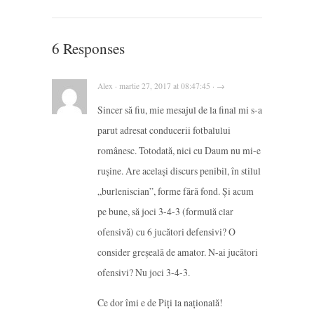
6 Responses
Alex · martie 27, 2017 at 08:47:45 · →
Sincer să fiu, mie mesajul de la final mi s-a
parut adresat conducerii fotbalului
românesc. Totodată, nici cu Daum nu mi-e
rușine. Are același discurs penibil, în stilul
„burleniscian”, forme fără fond. Și acum
pe bune, să joci 3-4-3 (formulă clar
ofensivă) cu 6 jucători defensivi? O
consider greșeală de amator. N-ai jucători
ofensivi? Nu joci 3-4-3.
Ce dor îmi e de Piți la națională!