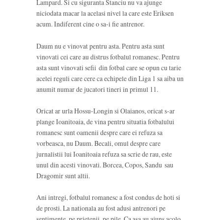
Lampard. Si cu siguranta Stanciu nu va ajunge
niciodata macar la acelasi nivel la care este Eriksen
acum. Indiferent cine o sa-i fie antrenor.
Daum nu e vinovat pentru asta. Pentru asta sunt
vinovati cei care au distrus fotbalul romanesc. Pentru
asta sunt vinovati sefii din fotbal care se opun cu tarie
acelei reguli care cere ca echipele din Liga 1 sa aiba un
anumit numar de jucatori tineri in primul 11.
Oricat ar urla Hossu-Longin si Olaianos, oricat s-ar
plange Ioanitoaia, de vina pentru situatia fotbalului
romanesc sunt oamenii despre care ei refuza sa
vorbeasca, nu Daum. Becali, omul despre care
jurnalistii lui Ioanitoaia refuza sa scrie de rau, este
unul din acesti vinovati. Borcea, Copos, Sandu sau
Dragomir sunt altii.
Ani intregi, fotbalul romanesc a fost condus de hoti si
de prosti. La nationala au fost adusi antrenori pe
sentimente, pe prietenii, pe pile. Ca asa au ajuns acolo