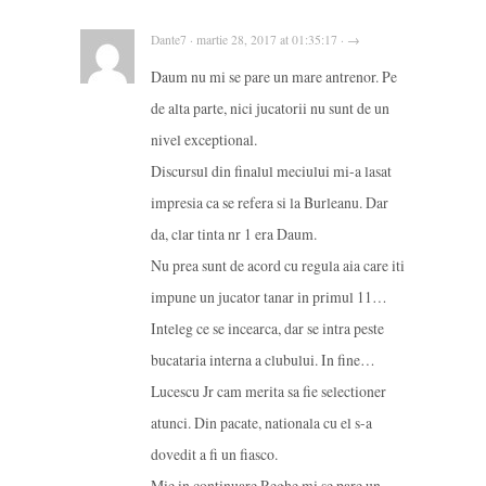
Dante7 · martie 28, 2017 at 01:35:17 · →
Daum nu mi se pare un mare antrenor. Pe
de alta parte, nici jucatorii nu sunt de un
nivel exceptional.
Discursul din finalul meciului mi-a lasat
impresia ca se refera si la Burleanu. Dar
da, clar tinta nr 1 era Daum.
Nu prea sunt de acord cu regula aia care iti
impune un jucator tanar in primul 11…
Inteleg ce se incearca, dar se intra peste
bucataria interna a clubului. In fine…
Lucescu Jr cam merita sa fie selectioner
atunci. Din pacate, nationala cu el s-a
dovedit a fi un fiasco.
Mie in continuare Reghe mi se pare un