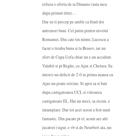
refuza o oferta de la Dinamo (asta inca
dupa primul titlu)…
Dar eu ii percep pe ambii ca fiind doi
antrenori buni. Cel putin pentru nivelul
Romaniei. Din cate tin minte, Lucescu a
facut o treaba buna si la Brasov, iar un
sfert de Cupa Uefa chiar nu e un accident.
Valabil si pt Reghe, cu Ajax si Chelsea. Sa
intorci un deficit de 2-0 in prima mansa cu
Ajax nu poate oricine. Si apoi sa si bati
dupa castigatoarea UCL si viitoarea
castigatoare EL. Hai un meci, sa zicem, e
intamplare. Dar tot acel sezon a fost unul
fantastic. Din pacate pt el, acum are alti
jucatori (sigur, e vb si de Neurbert ala, nu-