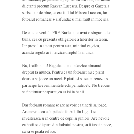
diletanti precum Razvan Lucescu. Despre el Gazeta a
scris doar de bine, ca era fiul lui Mircea Lucescu, iar
fotbalul romanesc s-a afundat si mai mult in mocirla.
De cand a venit la FRF, Burleanu a avut o singura idee
buna, cea cu prezenta obligatorie a tinerilor in teren.
Iar presa l-a atacat pentru asta, mintind ca, cica,
aceasta regula ar interzice dreptul la munca.
Nu, fratilor, nu! Regula aia nu interzice nimanui
dreptul la munca. Pentru ca un fotbalist nu e platit
doar ca sa joace un meci. E platit si sa se antreneze, sa
participe la evenimentele echipei sale, etc. Nu trebuie
sa fie titular neaparat, ca sa isi ia banii.
Dar fotbalul romanesc are nevoie ca tinerii sa joace.
Are nevoie ca echipele de fotbal din Liga 1 sa
investeasca si in centre de copii si juniori. Are nevoie
ca hotii sa dispara din fotbalul nostru, sa il lase in pace,
ca sa se poata reface.