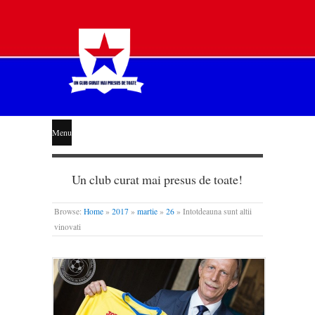
STEAUA
Menu
LIBERĂ
Un club curat mai presus de toate!
Browse:
Home
»
2017
»
martie
»
26
»
Intotdeauna sunt altii
vinovati