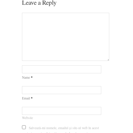
Leave a Reply
*
Name
*
Email
Website
Salvează-mi numele, emailul și site-ul web în acest