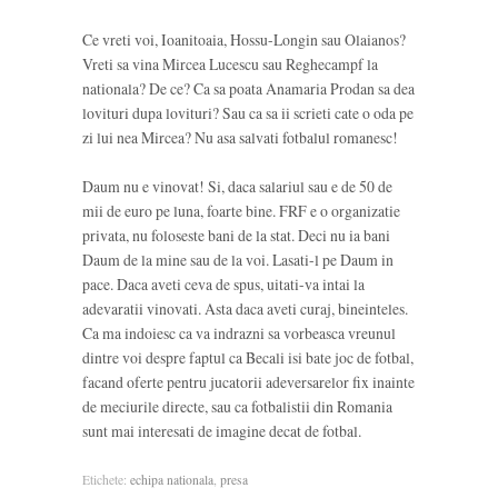
Ce vreti voi, Ioanitoaia, Hossu-Longin sau Olaianos?
Vreti sa vina Mircea Lucescu sau Reghecampf la
nationala? De ce? Ca sa poata Anamaria Prodan sa dea
lovituri dupa lovituri? Sau ca sa ii scrieti cate o oda pe
zi lui nea Mircea? Nu asa salvati fotbalul romanesc!
Daum nu e vinovat! Si, daca salariul sau e de 50 de
mii de euro pe luna, foarte bine. FRF e o organizatie
privata, nu foloseste bani de la stat. Deci nu ia bani
Daum de la mine sau de la voi. Lasati-l pe Daum in
pace. Daca aveti ceva de spus, uitati-va intai la
adevaratii vinovati. Asta daca aveti curaj, bineinteles.
Ca ma indoiesc ca va indrazni sa vorbeasca vreunul
dintre voi despre faptul ca Becali isi bate joc de fotbal,
facand oferte pentru jucatorii adeversarelor fix inainte
de meciurile directe, sau ca fotbalistii din Romania
sunt mai interesati de imagine decat de fotbal.
Etichete:
echipa nationala
,
presa