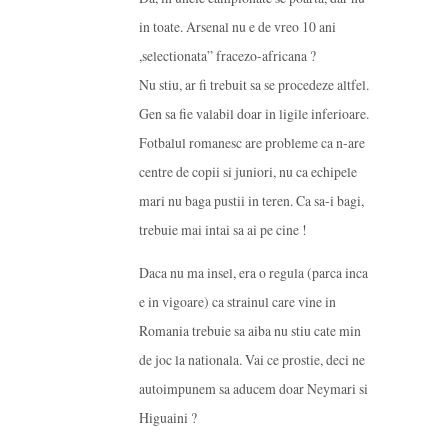
in toate. Arsenal nu e de vreo 10 ani
,selectionata” fracezo-africana ?
Nu stiu, ar fi trebuit sa se procedeze altfel.
Gen sa fie valabil doar in ligile inferioare.
Fotbalul romanesc are probleme ca n-are
centre de copii si juniori, nu ca echipele
mari nu baga pustii in teren. Ca sa-i bagi,
trebuie mai intai sa ai pe cine !
Daca nu ma insel, era o regula (parca inca
e in vigoare) ca strainul care vine in
Romania trebuie sa aiba nu stiu cate min
de joc la nationala. Vai ce prostie, deci ne
autoimpunem sa aducem doar Neymari si
Higuaini ?