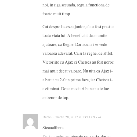
noi, in liga secunda, regula functiona de
foarte mult timp.
Cat despre lucescu junior, ala a fost prastie
toata viata lui. A beneficiat de anumite
ajutoare, ca Reghe. Dar acum i se vede
valoarea adevarat. Ca si la reghe, de altfel.
Victoriile cu Ajax ci Chelsea au fost noroc
mai mult decat valoare. Nu uita ca Ajax i-
a batut cu 2-0 in prima faza, iar Chelsea i-
a eliminat. Doua meciuri bune nu te fac
antrenor de top.
Dante7 · martie 28, 2017 at 13:11:09 · →
Steaualibera
Da, in unele campionate se poarta, dar nu