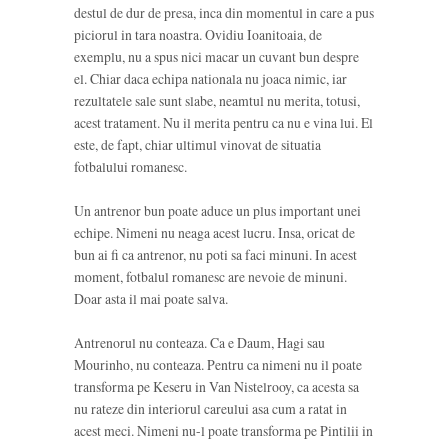
destul de dur de presa, inca din momentul in care a pus
piciorul in tara noastra. Ovidiu Ioanitoaia, de
exemplu, nu a spus nici macar un cuvant bun despre
el. Chiar daca echipa nationala nu joaca nimic, iar
rezultatele sale sunt slabe, neamtul nu merita, totusi,
acest tratament. Nu il merita pentru ca nu e vina lui. El
este, de fapt, chiar ultimul vinovat de situatia
fotbalului romanesc.
Un antrenor bun poate aduce un plus important unei
echipe. Nimeni nu neaga acest lucru. Insa, oricat de
bun ai fi ca antrenor, nu poti sa faci minuni. In acest
moment, fotbalul romanesc are nevoie de minuni.
Doar asta il mai poate salva.
Antrenorul nu conteaza. Ca e Daum, Hagi sau
Mourinho, nu conteaza. Pentru ca nimeni nu il poate
transforma pe Keseru in Van Nistelrooy, ca acesta sa
nu rateze din interiorul careului asa cum a ratat in
acest meci. Nimeni nu-l poate transforma pe Pintilii in