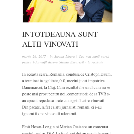
INTOTDEAUNA SUNT
ALTII VINOVATI
martie 26, 2017
· by
Steaua Libera | Cea mai bună sursă
pentru informații despre Steaua București
· in
Articole
In aceasta seara, Romania, condusa de Cristoph Daum,
a terminat la egalitate, 0-0, meciul jucat impotriva
Danemarcei, la Cluj. Cum rezultatul e unul cum nu se
poate mai prost pentru noi, comentatorii de la TVR s-
au apucat repede sa arate cu degetul catre vinovati.
Din pacate, la fel ca alti jurnalisti romani, ei i-au
ignorat fix pe vinovatii adevarati.
Emil Hossu-Longin si Marian Olaianos au comentat
meciul pentru TVR. La final, cei doi au cazut de acord