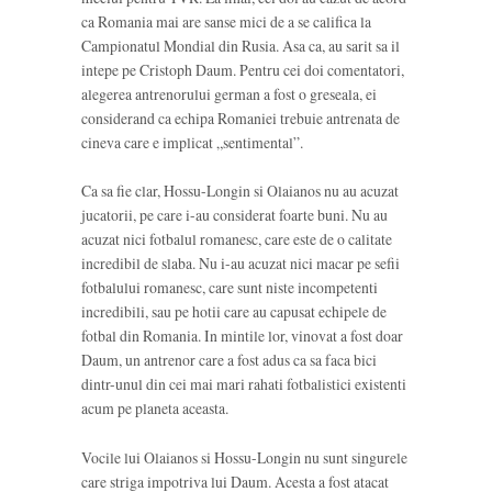
ca Romania mai are sanse mici de a se califica la
Campionatul Mondial din Rusia. Asa ca, au sarit sa il
intepe pe Cristoph Daum. Pentru cei doi comentatori,
alegerea antrenorului german a fost o greseala, ei
considerand ca echipa Romaniei trebuie antrenata de
cineva care e implicat „sentimental”.
Ca sa fie clar, Hossu-Longin si Olaianos nu au acuzat
jucatorii, pe care i-au considerat foarte buni. Nu au
acuzat nici fotbalul romanesc, care este de o calitate
incredibil de slaba. Nu i-au acuzat nici macar pe sefii
fotbalului romanesc, care sunt niste incompetenti
incredibili, sau pe hotii care au capusat echipele de
fotbal din Romania. In mintile lor, vinovat a fost doar
Daum, un antrenor care a fost adus ca sa faca bici
dintr-unul din cei mai mari rahati fotbalistici existenti
acum pe planeta aceasta.
Vocile lui Olaianos si Hossu-Longin nu sunt singurele
care striga impotriva lui Daum. Acesta a fost atacat