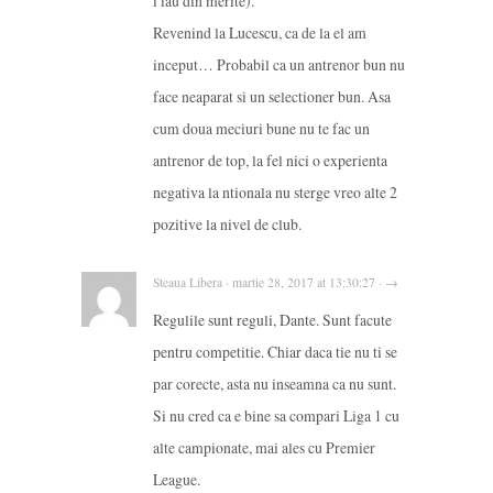
i iau din merite).
Revenind la Lucescu, ca de la el am
inceput… Probabil ca un antrenor bun nu
face neaparat si un selectioner bun. Asa
cum doua meciuri bune nu te fac un
antrenor de top, la fel nici o experienta
negativa la ntionala nu sterge vreo alte 2
pozitive la nivel de club.
Steaua Libera · martie 28, 2017 at 13:30:27 · →
Regulile sunt reguli, Dante. Sunt facute
pentru competitie. Chiar daca tie nu ti se
par corecte, asta nu inseamna ca nu sunt.
Si nu cred ca e bine sa compari Liga 1 cu
alte campionate, mai ales cu Premier
League.