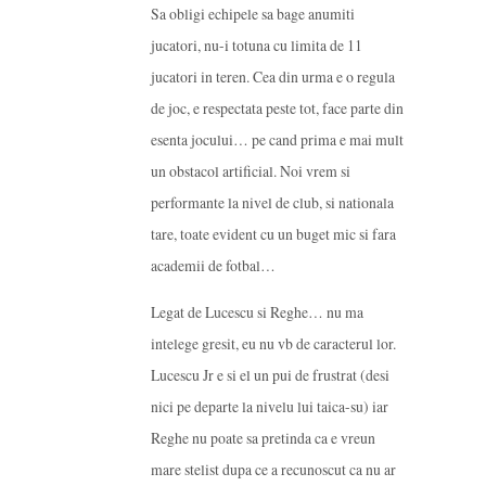
Sa obligi echipele sa bage anumiti
jucatori, nu-i totuna cu limita de 11
jucatori in teren. Cea din urma e o regula
de joc, e respectata peste tot, face parte din
esenta jocului… pe cand prima e mai mult
un obstacol artificial. Noi vrem si
performante la nivel de club, si nationala
tare, toate evident cu un buget mic si fara
academii de fotbal…
Legat de Lucescu si Reghe… nu ma
intelege gresit, eu nu vb de caracterul lor.
Lucescu Jr e si el un pui de frustrat (desi
nici pe departe la nivelu lui taica-su) iar
Reghe nu poate sa pretinda ca e vreun
mare stelist dupa ce a recunoscut ca nu ar