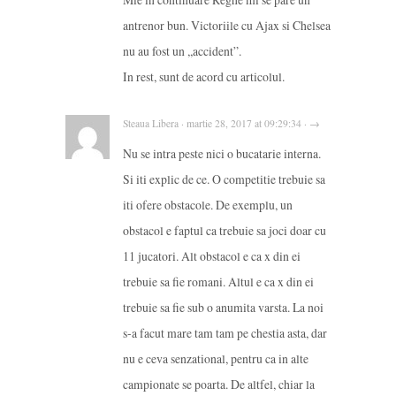
antrenor bun. Victoriile cu Ajax si Chelsea
nu au fost un ,,accident”.
In rest, sunt de acord cu articolul.
Steaua Libera · martie 28, 2017 at 09:29:34 · →
Nu se intra peste nici o bucatarie interna.
Si iti explic de ce. O competitie trebuie sa
iti ofere obstacole. De exemplu, un
obstacol e faptul ca trebuie sa joci doar cu
11 jucatori. Alt obstacol e ca x din ei
trebuie sa fie romani. Altul e ca x din ei
trebuie sa fie sub o anumita varsta. La noi
s-a facut mare tam tam pe chestia asta, dar
nu e ceva senzational, pentru ca in alte
campionate se poarta. De altfel, chiar la