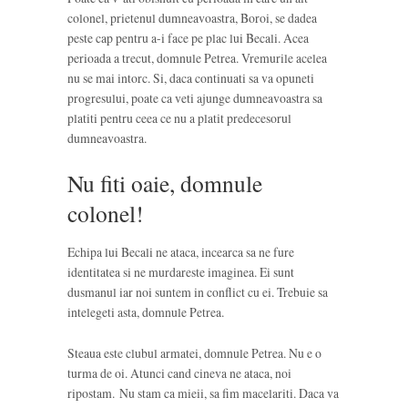
colonel, prietenul dumneavoastra, Boroi, se dadea
peste cap pentru a-i face pe plac lui Becali. Acea
perioada a trecut, domnule Petrea. Vremurile acelea
nu se mai intorc. Si, daca continuati sa va opuneti
progresului, poate ca veti ajunge dumneavoastra sa
platiti pentru ceea ce nu a platit predecesorul
dumneavoastra.
Nu fiti oaie, domnule
colonel!
Echipa lui Becali ne ataca, incearca sa ne fure
identitatea si ne murdareste imaginea. Ei sunt
dusmanul iar noi suntem in conflict cu ei. Trebuie sa
intelegeti asta, domnule Petrea.
Steaua este clubul armatei, domnule Petrea. Nu e o
turma de oi. Atunci cand cineva ne ataca, noi
ripostam. Nu stam ca mieii, sa fim macelariti. Daca va