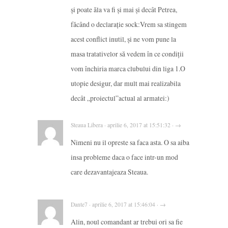
și poate ăla va fi și mai și decât Petrea,
făcând o declarație sock:Vrem sa stingem
acest conflict inutil, și ne vom pune la
masa tratativelor să vedem în ce condiții
vom închiria marca clubului din liga 1.O
utopie desigur, dar mult mai realizabila
decât „proiectul”actual al armatei:)
Steaua Libera · aprilie 6, 2017 at 15:51:32 · →
Nimeni nu il opreste sa faca asta. O sa aiba
insa probleme daca o face intr-un mod
care dezavantajeaza Steaua.
Dante7 · aprilie 6, 2017 at 15:46:04 · →
Alin, noul comandant ar trebui ori sa fie