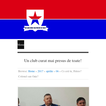
STEAUA
Menu
LIBERĂ
Un club curat mai presus de toate!
Browse:
Home
»
2017
»
aprilie
»
06
»
Ce esti tu, Petreo?
Colonel sau Oaie?