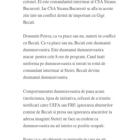
colonel. El este comandantul interimar al CSA Steaua
Bucuresti. Iar CSA Steaua Bucuresti se afla in aceste
zile intr-un conflict destul de important cu Gigi
Becali.
Domnule Petrea, ca va place sau nu, sunteti in conflict
cu Becali. Ca va place sau nu, Becali este dusmanul
dumneavoastra. Este dusmanul dumneavoastra
macar pentru cele 8 ore de program. Cand luati
uniforma pe dumneavoastra si intrati in rolul de
comandant interimar al Stelei, Becali devine
dusmanul dumneavoastra.
Comportamentul dumneavoastra de pana acum
(moliciunea, lipsa de initiativa, refuzul de a trimite
notificari catre UEFA sau FRF, ignorarea abuzurilor
comise de Becali si presa sau ignorarea atacurilor la
adresa imaginii Stelei) ne face sa credem ca
dumneavoastra nu ati inteles ce pozitie ocupati.
Poate ca v-ati obisnuit cu perioada in care un alt