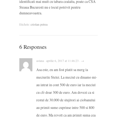
identificati mai mult cu tabara cealalta, poate ca CSA
Steaua Bucuresti nu e locul potrivit pentru
dumneavoastra.
Etichete:
cristian petrea
6 Responses
astana · aprilie 6, 2017 at 11:46:23 · →
Asa este, eu am fost platit sa merg la
meciurile Stelei. La meciul cu dinamo mi-
au intrat in cont 500 de euro iar la meciul
cu cfr doar 300 de euro. Am dovezi ca si
restul de 30.000 de slujitori ai ciobanului
au primit sume cuprinse intre 500 si 800
de euro. Ma revolt ca am primit suma cea