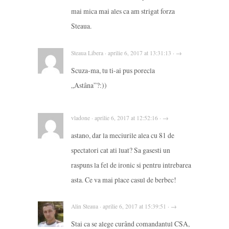
mai mica mai ales ca am strigat forza
Steaua.
Steaua Libera · aprilie 6, 2017 at 13:31:13 · →
Scuza-ma, tu ti-ai pus porecla
„Astâna”?:))
vladone · aprilie 6, 2017 at 12:52:16 · →
astano, dar la meciurile alea cu 81 de
spectatori cat ati luat? Sa gasesti un
raspuns la fel de ironic si pentru intrebarea
asta. Ce va mai place casul de berbec!
Alin Steaua · aprilie 6, 2017 at 15:39:51 · →
Stai ca se alege curând comandantul CSA,