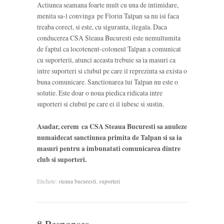
Actiunea seamana foarte mult cu una de intimidare,
menita sa-l convinga pe Florin Talpan sa nu isi faca
treaba corect, si este, cu siguranta, ilegala. Daca
conducerea CSA Steaua Bucuresti este nemultumita
de faptul ca locotenent-coloneul Talpan a comunicat
cu suporterii, atunci aceasta trebuie sa ia masuri ca
intre suporteri si clubul pe care il reprezinta sa exista o
buna comunicare. Sanctionarea lui Talpan nu este o
solutie. Este doar o noua piedica ridicata intre
suporteri si clubul pe care ei il iubesc si sustin.
Asadar, cerem ca CSA Steaua Bucuresti sa anuleze
numaidecat sanctiunea primita de Talpan si sa ia
masuri pentru a imbunatati comunicarea dintre
club si suporteri.
Etichete:
steaua bucuresti
,
suporteri
8 Responses