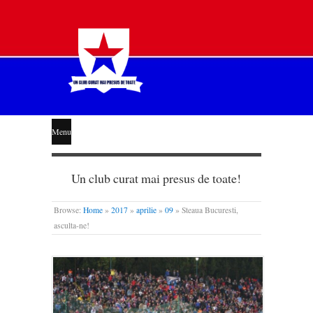
STEAUA
Menu
LIBERĂ
Un club curat mai presus de toate!
Browse:
Home
»
2017
»
aprilie
»
09
»
Steaua Bucuresti,
asculta-ne!