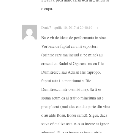
o cupa.
Dante7 · aprilie 10, 2017 at 20:40:19 · →
Nu e vb de ideea de performanta in sine.
Vorbesc de faptul ca unii suporteri
(printre care ma includ si pe mine) au
crescut cu Radoi si Ogararu, nu cu Ilie
Dumitrescu sau Adrian Ilie (apropo,
faptul asta l-a mentionat si Ilie
Dumitrescu intr-o emisiune). Sa ti se
spuna acum ca ai trait o minciuna nu e
prea placut (mai ales cand o parte din vina
o au alde Rosu, Boroi samd). Sigur, daca
se va oficializa asta, n-o sa incerc sa ignor
adevarul. N-o sa incerc sa ignor niste