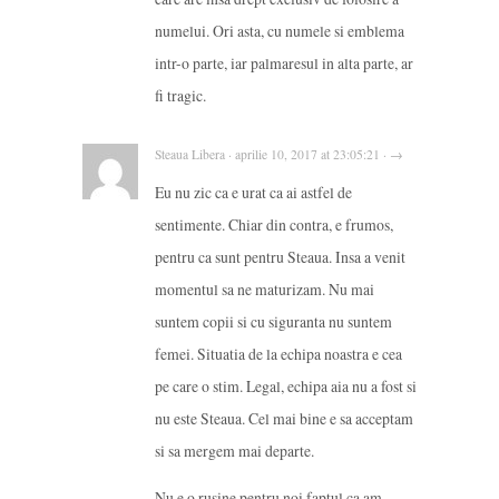
numelui. Ori asta, cu numele si emblema
intr-o parte, iar palmaresul in alta parte, ar
fi tragic.
Steaua Libera · aprilie 10, 2017 at 23:05:21 · →
Eu nu zic ca e urat ca ai astfel de
sentimente. Chiar din contra, e frumos,
pentru ca sunt pentru Steaua. Insa a venit
momentul sa ne maturizam. Nu mai
suntem copii si cu siguranta nu suntem
femei. Situatia de la echipa noastra e cea
pe care o stim. Legal, echipa aia nu a fost si
nu este Steaua. Cel mai bine e sa acceptam
si sa mergem mai departe.
Nu e o rusine pentru noi faptul ca am