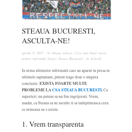
STEAUA BUCURESTI,
ASCULTA-NE!
aprilie 9, 2017
· by
Steaua Libera | Cea mai bună sursă
pentru informații despre Steaua București
· in
Articole
In urma ultimelor informatii care au aparut in presa in
ultimele saptamani, putem trage doar o singura
concluzie:
EXISTA FOARTE MULTE
PROBLEME LA
CSA STEAUA BUCURESTI
.
Ca
suporteri, nu putem sa nu fim ingrijorati. Vrem,
asadar, ca Steaua sa ne asculte si sa indeplineasca ceea
ce urmeaza sa-i cerem.
1. Vrem transparenta