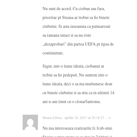
Nu sunt de acord. Cu cioban sau fara,
prioritar pt Steaua ar trebui sa fie binele
clubului. Si asta inseamna ca palmaresul
sa ramana intact si sa nu riste
,,dezaprobari” din partea UEFA pt lipsa de
continuitate.
Sigur, intr-o lume ideala, ciobanul ar
trebui sa fie pedepsit. Nu suntem intr-o
lume ideala, deci o sa ma multumesc doar
cu binele clubului si sa stiu ca in ultimii 14
ani n-am tinut cu o clona/fantoma.
Steaua Libera · aprilie 10, 2017 at 20:18:27 · →
Nu ma intereseaza realizarile fc fcsb-ului.
Steaua e prea mare ca sa stea in 2 titluri si