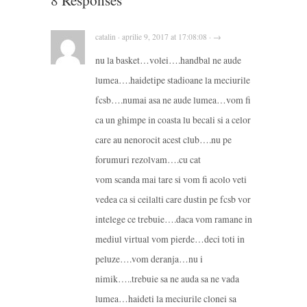
catalin · aprilie 9, 2017 at 17:08:08 · →
nu la basket…volei….handbal ne aude
lumea….haidetipe stadioane la meciurile
fcsb….numai asa ne aude lumea…vom fi
ca un ghimpe in coasta lu becali si a celor
care au nenorocit acest club….nu pe
forumuri rezolvam….cu cat
vom scanda mai tare si vom fi acolo veti
vedea ca si ceilalti care dustin pe fcsb vor
intelege ce trebuie….daca vom ramane in
mediul virtual vom pierde…deci toti in
peluze….vom deranja…nu i
nimik…..trebuie sa ne auda sa ne vada
lumea…haideti la meciurile clonei sa