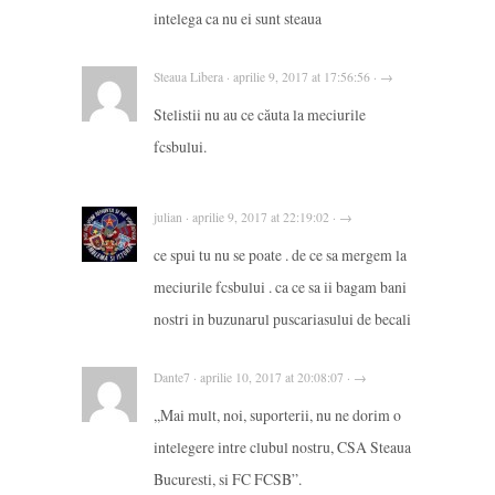
intelega ca nu ei sunt steaua
Steaua Libera · aprilie 9, 2017 at 17:56:56 · →
Stelistii nu au ce căuta la meciurile
fcsbului.
julian · aprilie 9, 2017 at 22:19:02 · →
ce spui tu nu se poate . de ce sa mergem la
meciurile fcsbului . ca ce sa ii bagam bani
nostri in buzunarul puscariasului de becali
Dante7 · aprilie 10, 2017 at 20:08:07 · →
,,Mai mult, noi, suporterii, nu ne dorim o
intelegere intre clubul nostru, CSA Steaua
Bucuresti, si FC FCSB”.