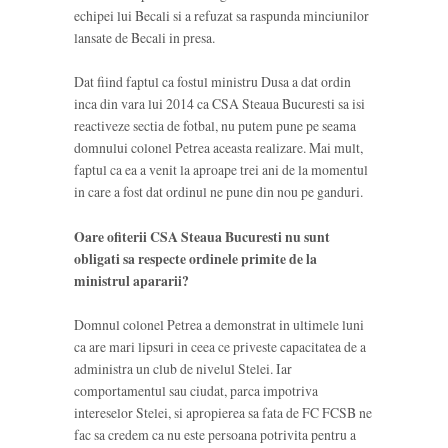
echipei lui Becali si a refuzat sa raspunda minciunilor
lansate de Becali in presa.
Dat fiind faptul ca fostul ministru Dusa a dat ordin
inca din vara lui 2014 ca CSA Steaua Bucuresti sa isi
reactiveze sectia de fotbal, nu putem pune pe seama
domnului colonel Petrea aceasta realizare. Mai mult,
faptul ca ea a venit la aproape trei ani de la momentul
in care a fost dat ordinul ne pune din nou pe ganduri.
Oare ofiterii CSA Steaua Bucuresti nu sunt
obligati sa respecte ordinele primite de la
ministrul apararii?
Domnul colonel Petrea a demonstrat in ultimele luni
ca are mari lipsuri in ceea ce priveste capacitatea de a
administra un club de nivelul Stelei. Iar
comportamentul sau ciudat, parca impotriva
intereselor Stelei, si apropierea sa fata de FC FCSB ne
fac sa credem ca nu este persoana potrivita pentru a