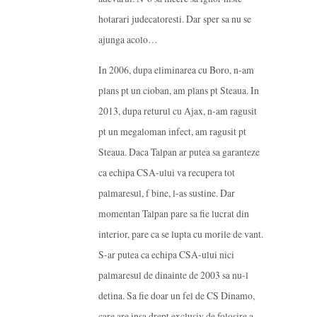
hotarari judecatoresti. Dar sper sa nu se
ajunga acolo…
In 2006, dupa eliminarea cu Boro, n-am
plans pt un cioban, am plans pt Steaua. In
2013, dupa returul cu Ajax, n-am ragusit
pt un megaloman infect, am ragusit pt
Steaua. Daca Talpan ar putea sa garanteze
ca echipa CSA-ului va recupera tot
palmaresul, f bine, l-as sustine. Dar
momentan Talpan pare sa fie lucrat din
interior, pare ca se lupta cu morile de vant.
S-ar putea ca echipa CSA-ului nici
palmaresul de dinainte de 2003 sa nu-l
detina. Sa fie doar un fel de CS Dinamo,
care are insa drept exclusiv de folosire a