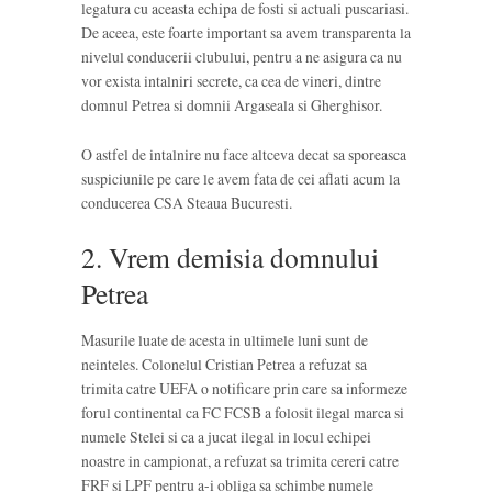
legatura cu aceasta echipa de fosti si actuali puscariasi.
De aceea, este foarte important sa avem transparenta la
nivelul conducerii clubului, pentru a ne asigura ca nu
vor exista intalniri secrete, ca cea de vineri, dintre
domnul Petrea si domnii Argaseala si Gherghisor.
O astfel de intalnire nu face altceva decat sa sporeasca
suspiciunile pe care le avem fata de cei aflati acum la
conducerea CSA Steaua Bucuresti.
2. Vrem demisia domnului
Petrea
Masurile luate de acesta in ultimele luni sunt de
neinteles. Colonelul Cristian Petrea a refuzat sa
trimita catre UEFA o notificare prin care sa informeze
forul continental ca FC FCSB a folosit ilegal marca si
numele Stelei si ca a jucat ilegal in locul echipei
noastre in campionat, a refuzat sa trimita cereri catre
FRF si LPF pentru a-i obliga sa schimbe numele