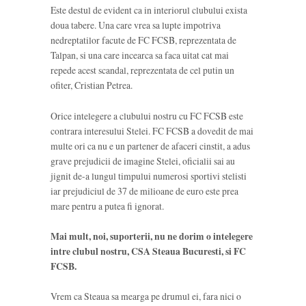
Este destul de evident ca in interiorul clubului exista
doua tabere. Una care vrea sa lupte impotriva
nedreptatilor facute de FC FCSB, reprezentata de
Talpan, si una care incearca sa faca uitat cat mai
repede acest scandal, reprezentata de cel putin un
ofiter, Cristian Petrea.
Orice intelegere a clubului nostru cu FC FCSB este
contrara interesului Stelei. FC FCSB a dovedit de mai
multe ori ca nu e un partener de afaceri cinstit, a adus
grave prejudicii de imagine Stelei, oficialii sai au
jignit de-a lungul timpului numerosi sportivi stelisti
iar prejudiciul de 37 de milioane de euro este prea
mare pentru a putea fi ignorat.
Mai mult, noi, suporterii, nu ne dorim o intelegere
intre clubul nostru, CSA Steaua Bucuresti, si FC
FCSB.
Vrem ca Steaua sa mearga pe drumul ei, fara nici o