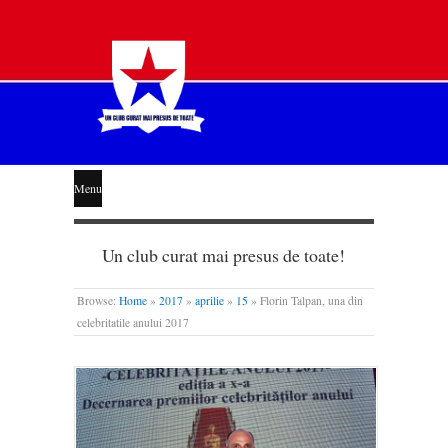
STEAUA
Menu
LIBERĂ
Un club curat mai presus de toate!
Browse:
Home
»
2017
»
aprilie
»
15
»
Florin Talpan, una din
celebritatile anului 2017