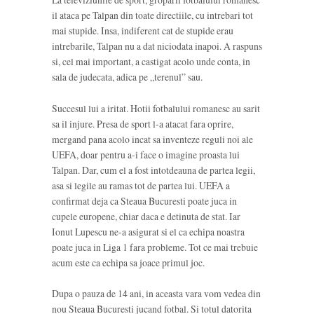
il ataca pe Talpan din toate directiile, cu intrebari tot
mai stupide. Insa, indiferent cat de stupide erau
intrebarile, Talpan nu a dat niciodata inapoi. A raspuns
si, cel mai important, a castigat acolo unde conta, in
sala de judecata, adica pe „terenul” sau.
Succesul lui a iritat. Hotii fotbalului romanesc au sarit
sa il injure. Presa de sport l-a atacat fara oprire,
mergand pana acolo incat sa inventeze reguli noi ale
UEFA, doar pentru a-i face o imagine proasta lui
Talpan. Dar, cum el a fost intotdeauna de partea legii,
asa si legile au ramas tot de partea lui. UEFA a
confirmat deja ca Steaua Bucuresti poate juca in
cupele europene, chiar daca e detinuta de stat. Iar
Ionut Lupescu ne-a asigurat si el ca echipa noastra
poate juca in Liga 1 fara probleme. Tot ce mai trebuie
acum este ca echipa sa joace primul joc.
Dupa o pauza de 14 ani, in aceasta vara vom vedea din
nou Steaua Bucuresti jucand fotbal. Si totul datorita