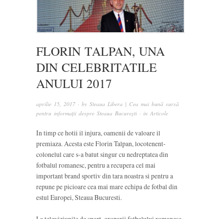
FLORIN TALPAN, UNA
DIN CELEBRITATILE
ANULUI 2017
aprilie 15, 2017
· by
Steaua Libera | Cea mai bună sursă
pentru informații despre Steaua București
· in
Articole
In timp ce hotii il injura, oamenii de valoare il
premiaza. Acesta este Florin Talpan, locotenent-
colonelul care s-a batut singur cu nedreptatea din
fotbalul romanesc, pentru a recupera cel mai
important brand sportiv din tara noastra si pentru a
repune pe picioare cea mai mare echipa de fotbal din
estul Europei, Steaua Bucuresti.
La televiziunile de sport, groparii fotbalului romanesc