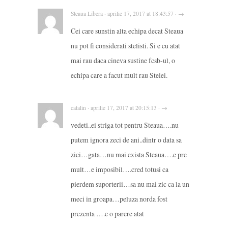
Steaua Libera · aprilie 17, 2017 at 18:43:57 · →
Cei care sunstin alta echipa decat Steaua
nu pot fi considerati stelisti. Si e cu atat
mai rau daca cineva sustine fcsb-ul, o
echipa care a facut mult rau Stelei.
catalin · aprilie 17, 2017 at 20:15:13 · →
vedeti..ei striga tot pentru Steaua….nu
putem ignora zeci de ani..dintr o data sa
zici…gata…nu mai exista Steaua….e pre
mult…e imposibil….cred totusi ca
pierdem suporterii…sa nu mai zic ca la un
meci in groapa…peluza norda fost
prezenta ….e o parere atat