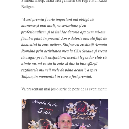
Simona Halep, Maia Morgenstern sau regretatul Radu
Beligan.
”Acest premiu foarte important mă obligă să
muncesc și mai mult, cu seriozitate și cu
profesionalism, și să îmi fac datoria așa cum mi-am
făcut-o până în prezent. Am o datorie morală față de
domeniul in care activez. Slujesc cu credință Armata
Română prin activitatea mea la CSA Steaua și vreau
să asigur pe toți susținătorii acestui legendar club că
nimic nu-mi va sta în cale să duc la bun sfârșit
rezultatele muncii mele de pâna acum”, a spus
Talpan, în momentul în care a fost premiat.
Va prezentam mai jos o serie de poze de la eveniment: