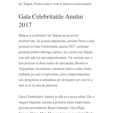
lui Talpan. Pentru asta ii vom fi mereu recunoscatori.
Gala Celebritatile Anului
2017
Munca si rezultatele lui Talpan nu au trecut
neobservate. In aceasta saptamana, juristul Stelei a fost
premiat la Gala Celebritatile anului 2017, primind
premiul pentru intreaga cariera. Iar cariera lui Talpan
este intr-adevar una impresionanta. Un veteran care a
fost prezent in doua teatre de operatiuni, Bosnia si
Afganistan, locotenent-colonelul stelist a adus cinste
clubului pe care il reprezinta, prin comportamentul
sau, pregatirea si atitudinea de invingator pe care le-a
luat cu el in sala de judecata.
Gala Celebritatile Anului se afla la a zecea editie. De-a
lungul timpului, aceasta a premiat nume importante
precum presedintele Klaus Iohannis, Gica Hagi,