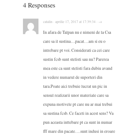
4 Responses
catalin · aprilie 17, 2017 at 17:39:34 · →
In afara de Talpan nu e nimeni de la Csa
care sa il sustina…pacat…am si eu o
intrebare pt voi. Considerati ca cei care
sustin fcsb sunt stelisti sau nu? Parerea
mea este ca sunt stelisti fara dubiu avand
in vedere numarul de suporteri din
tara.Poate aici trebuie lucrat un pic in
sensul realizarii unor materiale care sa
expuna motivele pt care nu ar mai trebui
sa sustina fcsb. Ce faceti in acest sens? Va
pun aceasta inttebare pt ca sunt in numar
fff mare din pacate….sunt indusi in eroare