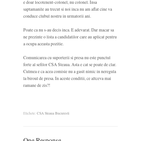
e doar locotenent-colonel, nu colonel. Insa
saptamanile au trecut si noi inca nu am aflat cine va
conduce clubul nostru in urmatorii ani.
Poate ca nu s-au decis inca. E adevarat. Dar macar sa
ne prezinte o lista a candidatilor care au aplicat pentru
a ocupa aceasta pozitie.
Comunicarea cu suporterii si presa nu este punctul
forte al sefilor CSA Steaua. Asta e cat se poate de clar.
Culmea e ca acea comisie nu a gasit nimic in neregula
la biroul de presa. In aceste conditii, ce altceva mai
ramane de zis?!
Etichete:
CSA Steaua Bucuresti
One Response