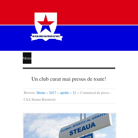
STEAUA
Menu
LIBERĂ
Un club curat mai presus de toate!
Browse:
Home
»
2017
»
aprilie
»
21
»
Comunicat de presa –
CSA Steaua Bucuresti