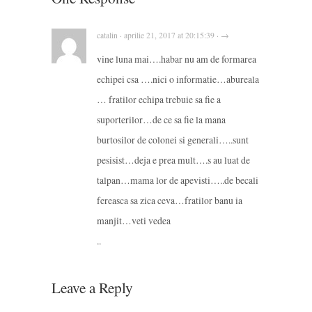
catalin · aprilie 21, 2017 at 20:15:39 · →
vine luna mai….habar nu am de formarea
echipei csa ….nici o informatie…abureala
… fratilor echipa trebuie sa fie a
suporterilor…de ce sa fie la mana
burtosilor de colonei si generali…..sunt
pesisist…deja e prea mult….s au luat de
talpan…mama lor de apevisti…..de becali
fereasca sa zica ceva…fratilor banu ia
manjit…veti vedea
..
Leave a Reply