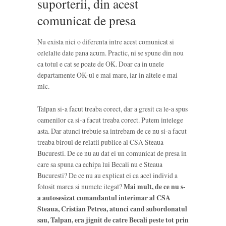
suporterii, din acest
comunicat de presa
Nu exista nici o diferenta intre acest comunicat si
celelalte date pana acum. Practic, ni se spune din nou
ca totul e cat se poate de OK. Doar ca in unele
departamente OK-ul e mai mare, iar in altele e mai
mic.
Talpan si-a facut treaba corect, dar a gresit ca le-a spus
oamenilor ca si-a facut treaba corect. Putem intelege
asta. Dar atunci trebuie sa intrebam de ce nu si-a facut
treaba biroul de relatii publice al CSA Steaua
Bucuresti. De ce nu au dat ei un comunicat de presa in
care sa spuna ca echipa lui Becali nu e Steaua
Bucuresti? De ce nu au explicat ei ca acel individ a
folosit marca si numele ilegal?
Mai mult, de ce nu s-
a autosesizat comandantul interimar al CSA
Steaua, Cristian Petrea, atunci cand subordonatul
sau, Talpan, era jignit de catre Becali peste tot prin