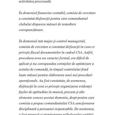
activitatea procesuală.
În domeniul financiar-contabil, comisia de cercetare
a constatat disfuncţii pentru care comandantul
clubului dispusese măsuri de remediere
corespunzătoare.
În domeniul stat major şi control managerial,
comisia de cercetare a constatat disfuncţii în ceea ce
priveşte fluxul documentelor în cadrul CSA. Astfel,
procedura avea un caracter formal, era dificil de
aplicat şi nu corespundea cerinţelor de optimizare a
actului de comandă, în timpul controlului fiind
luate măsuri pentru elaborarea unei noi proceduri
operaţionale. Au fost constatate, de asemenea,
disfuncţii în ceea ce priveşte organizarea evidenţei
fişelor de aptitudine în muncă, precum şi alte
elemente conexe acestui domeniu, drept pentru care
comisia a propus comandantului CSA sancţionarea
disciplinară a persoanei responsabile. De asemenea,
a fost propusă şi atenţionarea psihologului unităţii