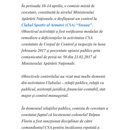
În perioada 10-14 aprilie, o comisie mixtă de
cercetare, constituită la nivelul Ministerului
Apărării Naţionale, a desfăşurat un control la
Clubul Sportiv al Armatei (CSA) “Steaua”
.
Obiectivul activităţii a fost verificarea modului de
remediere a deficienţelor în activitatea CSA
constatate de Corpul de Control şi inspecţie în luna
februarie 2017 şi prezentate opiniei publice prin
comunicatul de presă nr. 50 din 21.02.2017 al
Ministerului Apărării Naţionale.
Obiectivele controlului au vizat mai multe domenii
din activitatea Clubului – relaţii publice, relaţii cu
publicul, asistenţă juridică, financiar-contabil, stat
major şi control managerial.
În domeniul relaţiilor publice, comisia de cercetare a
constatat faptul că locotenent-colonelul Talpan
Florin a fost sancţionat disciplinar de către
comandantul CSA pentru încălcarea repetată a