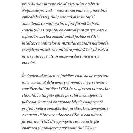
procedurilor interne ale Ministerului Apărării
Naţionale privind comunicarea publică, proceduri
aplicabile întregului personal al instutuţiei.
Sancţionarea militarului a fost făcută în baza
concluziilor Corpului de control şi inspecţie, care a
reţinut în sarcina consilierului juridic al CSA
încălcarea ordinelor ministrului apărării naţionale
ce reglementează comunicare publică în M.Ap.N. şi
intervenţii repetate în mass-media fără a avea
mandat.
În domeniul asistenţei juridice, comisia de cercetare
nu a constatat deficienţe şi a remarcat perseverenţa
consilierului juridic al CSA în susţinerea intereselor
clubului în litigiile aflate pe rolul instanţelor de
judecată, în acord cu standardele de competenţă
profesională a consilierilor juridici. De asemenea, s-
a constat că între conducerea CSA şi consilierul
juridic nu există divergenţe în ceea ce priveşte
apărarea şi protejarea patrimoniului CSA în