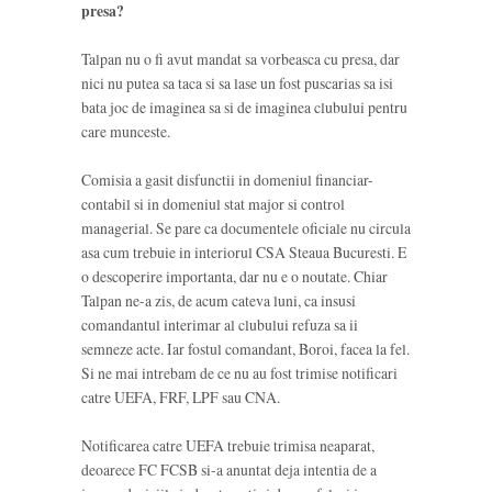
presa?
Talpan nu o fi avut mandat sa vorbeasca cu presa, dar
nici nu putea sa taca si sa lase un fost puscarias sa isi
bata joc de imaginea sa si de imaginea clubului pentru
care munceste.
Comisia a gasit disfunctii in domeniul financiar-
contabil si in domeniul stat major si control
managerial. Se pare ca documentele oficiale nu circula
asa cum trebuie in interiorul CSA Steaua Bucuresti. E
o descoperire importanta, dar nu e o noutate. Chiar
Talpan ne-a zis, de acum cateva luni, ca insusi
comandantul interimar al clubului refuza sa ii
semneze acte. Iar fostul comandant, Boroi, facea la fel.
Si ne mai intrebam de ce nu au fost trimise notificari
catre UEFA, FRF, LPF sau CNA.
Notificarea catre UEFA trebuie trimisa neaparat,
deoarece FC FCSB si-a anuntat deja intentia de a