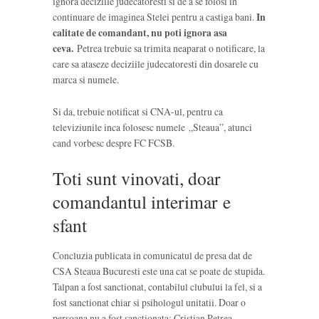
ignora deciziile judecatoresti si de a se folosi in
continuare de imaginea Stelei pentru a castiga bani.
In
calitate de comandant, nu poti ignora asa
ceva.
Petrea trebuie sa trimita neaparat o notificare, la
care sa ataseze deciziile judecatoresti din dosarele cu
marca si numele.
Si da, trebuie notificat si CNA-ul, pentru ca
televiziunile inca folosesc numele „Steaua”, atunci
cand vorbesc despre FC FCSB.
Toti sunt vinovati, doar
comandantul interimar e
sfant
Concluzia publicata in comunicatul de presa dat de
CSA Steaua Bucuresti este una cat se poate de stupida.
Talpan a fost sanctionat, contabilul clubului la fel, si a
fost sanctionat chiar si psihologul unitatii. Doar o
persoana nu a fost sanctionata: Cristian Petrea,