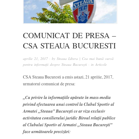
COMUNICAT DE PRESA –
CSA STEAUA BUCURESTI
aprilie 21, 2017
· by
Steaua Libera | Cea mai bună sursă
pentru informații despre Steaua București
· in
Articole
CSA Steaua Bucuresti a emis astazi, 21 aprilie, 2017,
urmatorul comunicat de presa:
„Cu privire la informaţiile apărute în mass-media
privind efectuarea unui control la Clubul Sportiv al
Armatei „Steaua” Bucureşti ce ar viza exclusiv
activitatea consilierului juridic Biroul relaţii publice
al Clubului Sportiv al Armatei „Steaua Bucureşti”
face următoarele precizări: