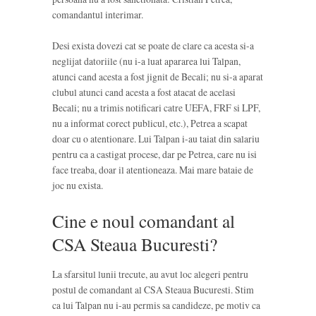
comandantul interimar.
Desi exista dovezi cat se poate de clare ca acesta si-a
neglijat datoriile (nu i-a luat apararea lui Talpan,
atunci cand acesta a fost jignit de Becali; nu si-a aparat
clubul atunci cand acesta a fost atacat de acelasi
Becali; nu a trimis notificari catre UEFA, FRF si LPF,
nu a informat corect publicul, etc.), Petrea a scapat
doar cu o atentionare. Lui Talpan i-au taiat din salariu
pentru ca a castigat procese, dar pe Petrea, care nu isi
face treaba, doar il atentioneaza. Mai mare bataie de
joc nu exista.
Cine e noul comandant al
CSA Steaua Bucuresti?
La sfarsitul lunii trecute, au avut loc alegeri pentru
postul de comandant al CSA Steaua Bucuresti. Stim
ca lui Talpan nu i-au permis sa candideze, pe motiv ca