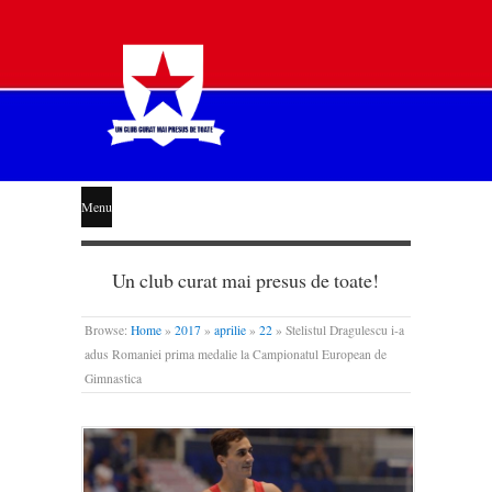
STEAUA
Menu
LIBERĂ
Un club curat mai presus de toate!
Browse:
Home
»
2017
»
aprilie
»
22
»
Stelistul Dragulescu i-a
adus Romaniei prima medalie la Campionatul European de
Gimnastica