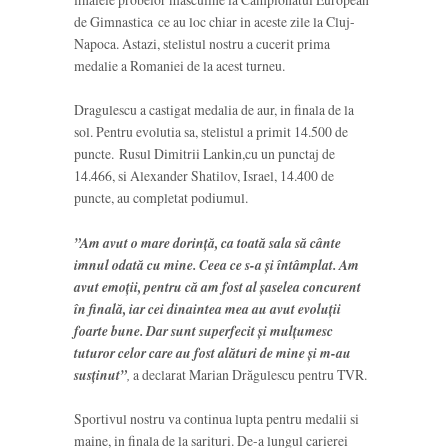
de Gimnastica ce au loc chiar in aceste zile la Cluj-
Napoca. Astazi, stelistul nostru a cucerit prima
medalie a Romaniei de la acest turneu.
Dragulescu a castigat medalia de aur, in finala de la
sol. Pentru evolutia sa, stelistul a primit 14.500 de
puncte. Rusul Dimitrii Lankin,cu un punctaj de
14.466, si Alexander Shatilov, Israel, 14.400 de
puncte, au completat podiumul.
”Am avut o mare dorinţă, ca toată sala să cânte
imnul odată cu mine. Ceea ce s-a şi întâmplat. Am
avut emoţii, pentru că am fost al şaselea concurent
în finală, iar cei dinaintea mea au avut evoluţii
foarte bune. Dar sunt superfecit şi mulţumesc
tuturor celor care au fost alături de mine şi m-au
susţinut”
,
a declarat Marian Drăgulescu pentru TVR.
Sportivul nostru va continua lupta pentru medalii si
maine, in finala de la sarituri. De-a lungul carierei