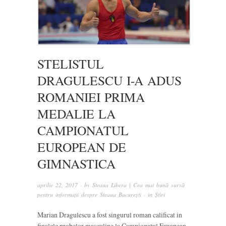
STELISTUL
DRAGULESCU I-A ADUS
ROMANIEI PRIMA
MEDALIE LA
CAMPIONATUL
EUROPEAN DE
GIMNASTICA
aprilie 22, 2017
· by
Steaua Libera | Cea mai bună sursă
pentru informații despre Steaua București
· in
Știri
Marian Dragulescu a fost singurul roman calificat in
finalele probelor masculine la Campionatul European