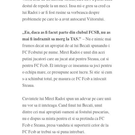
destul de repede la un meci. Insa mi-e greu sa cred ca
lui Radoi i-ar fi fost rusine sa vorbeasca despre
problemele pe care le-a avut autocarul Viitorului.
„Eu, daca as fi facut parte din clubul FCSB, nu as
mai fi indraznit sa merg la TAS.”
– Nu e nimic mai
frumos decat un apropiat de-al lui Becali spunandu-i
FC Fcsbului pe nume. Mirel Radoi e unul din acei
putini jucatori care au jucat atat pentru Steaua, cat si
pentru FC Fcsb. El intelege ce inseamna sa joci pentru
o echipa mare, ce presupune acest lucru. Si stie si cum
s-a schimbat totul, pe masura ce FC Fcsb a inlocuit
Steaua.
Cuvintele lui Mirel Radoi spun un adevar pe care unii
nu vor sa il inteleaga. Cand finul lui Becali, unul
dintre cei mai apropiati oameni ai fostului puscarias,
nu e dispus sa minta pentru el si sa pretinda ca FC
Fcsb e Steaua, presa vanduta si suporterii celor de la
FC Fcsb ar trebui sa-si puna intrebari.