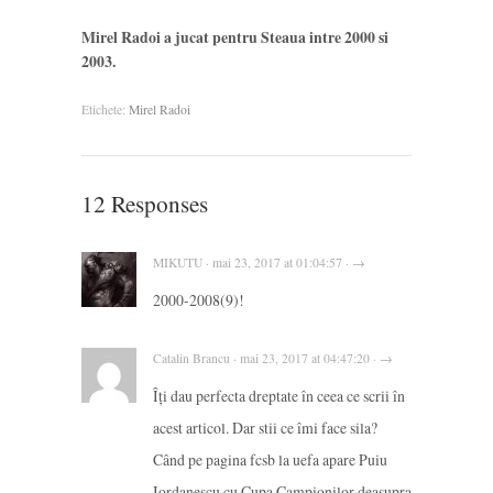
Mirel Radoi a jucat pentru Steaua intre 2000 si
2003.
Etichete:
Mirel Radoi
12 Responses
MIKUTU · mai 23, 2017 at 01:04:57 · →
2000-2008(9)!
Catalin Brancu · mai 23, 2017 at 04:47:20 · →
Îți dau perfecta dreptate în ceea ce scrii în
acest articol. Dar stii ce îmi face sila?
Când pe pagina fcsb la uefa apare Puiu
Iordanescu cu Cupa Campionilor deasupra