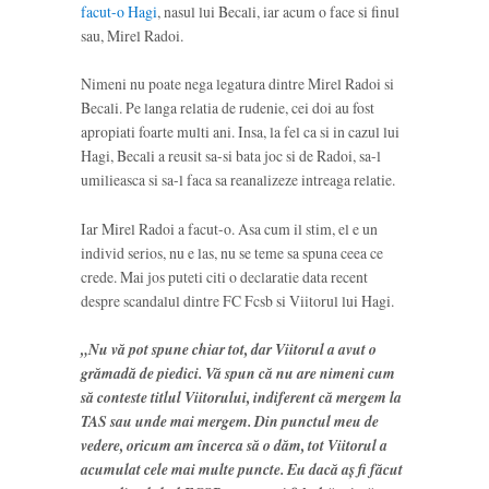
facut-o Hagi
, nasul lui Becali, iar acum o face si finul
sau, Mirel Radoi.
Nimeni nu poate nega legatura dintre Mirel Radoi si
Becali. Pe langa relatia de rudenie, cei doi au fost
apropiati foarte multi ani. Insa, la fel ca si in cazul lui
Hagi, Becali a reusit sa-si bata joc si de Radoi, sa-l
umilieasca si sa-l faca sa reanalizeze intreaga relatie.
Iar Mirel Radoi a facut-o. Asa cum il stim, el e un
individ serios, nu e las, nu se teme sa spuna ceea ce
crede. Mai jos puteti citi o declaratie data recent
despre scandalul dintre FC Fcsb si Viitorul lui Hagi.
„Nu vă pot spune chiar tot, dar Viitorul a avut o
grămadă de piedici. Vă spun că nu are nimeni cum
să conteste titlul Viitorului, indiferent că mergem la
TAS sau unde mai mergem. Din punctul meu de
vedere, oricum am încerca să o dăm, tot Viitorul a
acumulat cele mai multe puncte. Eu dacă aş fi făcut