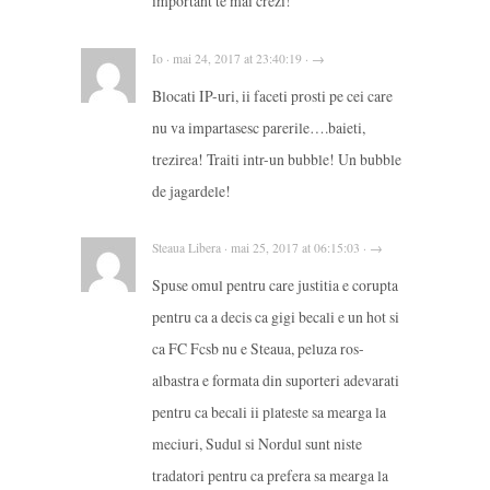
important te mai crezi!
Io · mai 24, 2017 at 23:40:19 · →
Blocati IP-uri, ii faceti prosti pe cei care
nu va impartasesc parerile….baieti,
trezirea! Traiti intr-un bubble! Un bubble
de jagardele!
Steaua Libera · mai 25, 2017 at 06:15:03 · →
Spuse omul pentru care justitia e corupta
pentru ca a decis ca gigi becali e un hot si
ca FC Fcsb nu e Steaua, peluza ros-
albastra e formata din suporteri adevarati
pentru ca becali ii plateste sa mearga la
meciuri, Sudul si Nordul sunt niste
tradatori pentru ca prefera sa mearga la