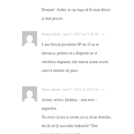
Domnu’ Ardei, te-aș ruga să fii mai direct
și mai precis.
Steaua Libera · mai 23, 2017 at 13:46:39 · →
I-am blocat prostului IP-ul. O sa se
intoarca, pentru ca e disperat sa-si
satisfaca stapanul, dar macar acum avem
cateva minute de pace.
Tupac Amaru · mai 23, 2017 at 18:02:26 · →
Acum, serios, țărănuș – mai nou –
anglofon.
Tu crezi că noi n-avem cu ce să ne distrăm,
decât să îți accesăm linkurile? Dar