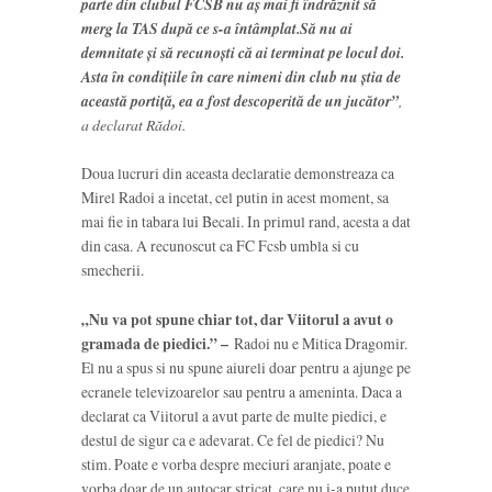
parte din clubul FCSB nu aş mai fi îndrăznit să
merg la TAS după ce s-a întâmplat.Să nu ai
demnitate şi să recunoşti că ai terminat pe locul doi.
Asta în condiţiile în care nimeni din club nu ştia de
această portiţă, ea a fost descoperită de un jucător”
,
a declarat Rădoi.
Doua lucruri din aceasta declaratie demonstreaza ca
Mirel Radoi a incetat, cel putin in acest moment, sa
mai fie in tabara lui Becali. In primul rand, acesta a dat
din casa. A recunoscut ca FC Fcsb umbla si cu
smecherii.
„Nu va pot spune chiar tot, dar Viitorul a avut o
gramada de piedici.” –
Radoi nu e Mitica Dragomir.
El nu a spus si nu spune aiureli doar pentru a ajunge pe
ecranele televizoarelor sau pentru a ameninta. Daca a
declarat ca Viitorul a avut parte de multe piedici, e
destul de sigur ca e adevarat. Ce fel de piedici? Nu
stim. Poate e vorba despre meciuri aranjate, poate e
vorba doar de un autocar stricat, care nu i-a putut duce