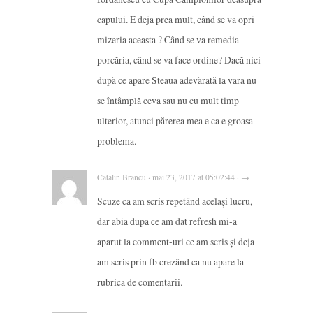
capului. E deja prea mult, când se va opri
mizeria aceasta ? Când se va remedia
porcăria, când se va face ordine? Dacă nici
după ce apare Steaua adevărată la vara nu
se întâmplă ceva sau nu cu mult timp
ulterior, atunci părerea mea e ca e groasa
problema.
Catalin Brancu · mai 23, 2017 at 05:02:44 · →
Scuze ca am scris repetând același lucru,
dar abia dupa ce am dat refresh mi-a
aparut la comment-uri ce am scris și deja
am scris prin fb crezând ca nu apare la
rubrica de comentarii.