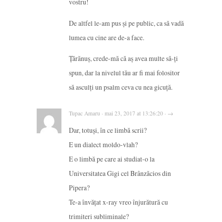
vostru!
De altfel le-am pus și pe public, ca să vadă
lumea cu cine are de-a face.
Țărănuș, crede-mă că aș avea multe să-ți
spun, dar la nivelul tău ar fi mai folositor
să asculți un psalm ceva cu nea gicuță.
Tupac Amaru · mai 23, 2017 at 13:26:20 · →
Dar, totuși, în ce limbă scrii?
E un dialect moldo-vlah?
E o limbă pe care ai studiat-o la
Universitatea Gigi cel Brânzăcios din
Pipera?
Te-a învățat x-ray vreo înjurătură cu
trimiteri subliminale?