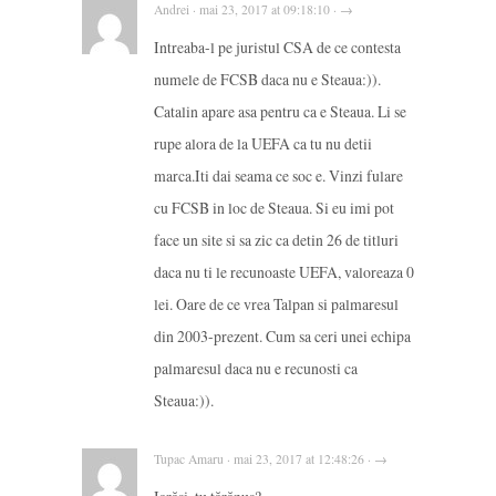
Andrei · mai 23, 2017 at 09:18:10 · →
Intreaba-l pe juristul CSA de ce contesta
numele de FCSB daca nu e Steaua:)).
Catalin apare asa pentru ca e Steaua. Li se
rupe alora de la UEFA ca tu nu detii
marca.Iti dai seama ce soc e. Vinzi fulare
cu FCSB in loc de Steaua. Si eu imi pot
face un site si sa zic ca detin 26 de titluri
daca nu ti le recunoaste UEFA, valoreaza 0
lei. Oare de ce vrea Talpan si palmaresul
din 2003-prezent. Cum sa ceri unei echipa
palmaresul daca nu e recunosti ca
Steaua:)).
Tupac Amaru · mai 23, 2017 at 12:48:26 · →