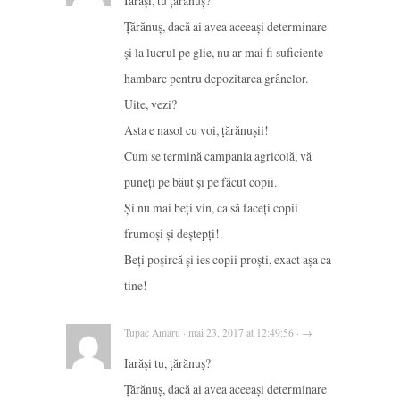
Iarăși, tu țărănuș?
Țărănuș, dacă ai avea aceeași determinare
și la lucrul pe glie, nu ar mai fi suficiente
hambare pentru depozitarea grânelor.
Uite, vezi?
Asta e nasol cu voi, țărănușii!
Cum se termină campania agricolă, vă
puneți pe băut și pe făcut copii.
Și nu mai beți vin, ca să faceți copii
frumoși și deștepți!.
Beți poșircă și ies copii proști, exact așa ca
tine!
Tupac Amaru · mai 23, 2017 at 12:49:56 · →
Iarăși tu, țărănuș?
Țărănuș, dacă ai avea aceeași determinare