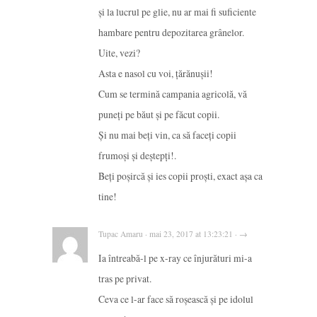
și la lucrul pe glie, nu ar mai fi suficiente
hambare pentru depozitarea grânelor.
Uite, vezi?
Asta e nasol cu voi, țărănușii!
Cum se termină campania agricolă, vă
puneți pe băut și pe făcut copii.
Și nu mai beți vin, ca să faceți copii
frumoși și deștepți!.
Beți poșircă și ies copii proști, exact așa ca
tine!
Tupac Amaru · mai 23, 2017 at 13:23:21 · →
Ia întreabă-l pe x-ray ce înjurături mi-a
tras pe privat.
Ceva ce l-ar face să roșească și pe idolul