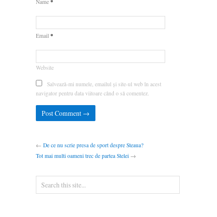
*
Name
*
Email
Website
Salvează-mi numele, emailul și site-ul web în acest
navigator pentru data viitoare când o să comentez.
←
De ce nu scrie presa de sport despre Steaua?
Tot mai multi oameni trec de partea Stelei
→