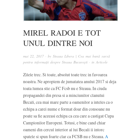
MIREL RADOI E TOT
UNUL DINTRE NOI
mai 22, 2017
· by
Steaua Libera | Cea mai bună sursă
pentru informații despre Steaua București
· in
Articole
Zilele trec. Si toate, absolut toate trec in favoarea
noastra. Ne apropiem de jumatatea anului 2017 si deja
toata lumea stie ca FC Fcsb nu e Steaua. In ciuda
propagandei din presa si a minciunilor clanului
Becali, cea mai mare parte a oamenilor a inteles ca o
echipa a carei nume e format doar din consoane nu
poate sa fie aceeasi echipa ca cea care a castigat Cupa
Campionilor Europeni. Totusi, e bine cand chiar
oameni din cercul interior al lui Becali ii intorc
spatele si spun foarte clar ca FCSB nu e Steaua.
A