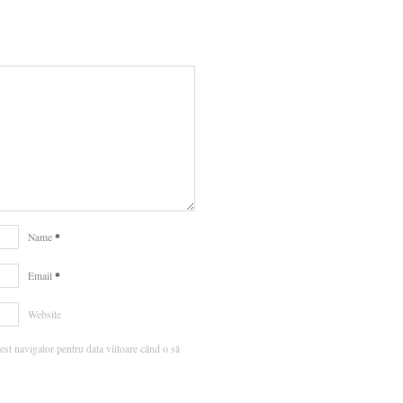
*
Name
*
Email
Website
est navigator pentru data viitoare când o să