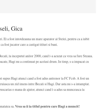
seli, Gica
ri. El a fost intotdeauna un mare aparator al Stelei, pentru ca a iubit
ca fost jucator care a castigat titluri si bani.
Becali, la inceputul anilor 2000, cand l-a acuzat ca vrea sa fure Steaua.
pacate, Hagi nu a continuat pe acelasi drum. In timp, s-a impacat cu
ost supus Hagi atunci cand a fost adus antrenor la FC Fcsb. A fost un
struiasca un zid imens intre Becali si Hagi. Dar asta nu s-a intamplat.
ui puscarias o mana de ajutor, atunci cand l-a adus sa munceasca la
unatatea sa.
Vrea sa ii ia titlul pentru care Hagi a muncit!