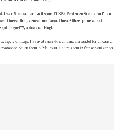
i. Doar Steaua…sau sa ii spun FCSB? Pentru ca Steaua nu facea
 lucrul incredibil pe care l-am facut. Daca Alibec spune ca noi
gol singuri?”, a declarat Hagi.
 Echipele din Liga 1 au avut sansa de a elimina din randul lor un cancer
l romanesc. Nu au facut-o. Mai mult, s-au pus scut in fata acestui cancer.