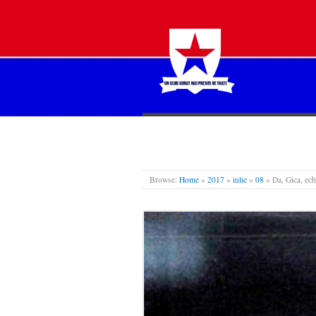
STEAUA LIBERĂ
Browse:
Home
»
2017
»
iulie
»
08
»
Da, Gica, ech