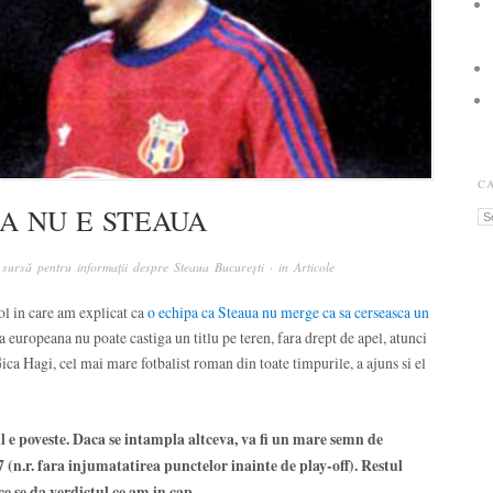
C
IA NU E STEAUA
Ca
sursă pentru informații despre Steaua București
· in
Articole
l in care am explicat ca
o echipa ca Steaua nu merge ca sa cerseasca un
a europeana nu poate castiga un titlu pe teren, fara drept de apel, atunci
ica Hagi, cel mai mare fotbalist roman din toate timpurile, a ajuns si el
 poveste. Daca se intampla altceva, va fi un mare semn de
 (n.r. fara injumatatirea punctelor inainte de play-off). Restul
ce se da verdictul ce am in cap.