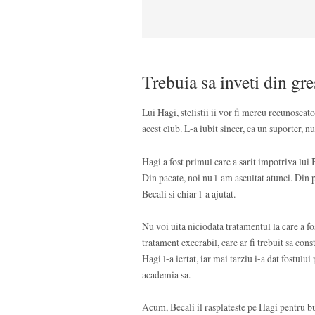
Trebuia sa inveti din gre
Lui Hagi, stelistii ii vor fi mereu recunoscato
acest club. L-a iubit sincer, ca un suporter, nu 
Hagi a fost primul care a sarit impotriva lui 
Din pacate, noi nu l-am ascultat atunci. Din 
Becali si chiar l-a ajutat.
Nu voi uita niciodata tratamentul la care a f
tratament execrabil, care ar fi trebuit sa con
Hagi l-a iertat, iar mai tarziu i-a dat fostul
academia sa.
Acum, Becali il rasplateste pe Hagi pentru b