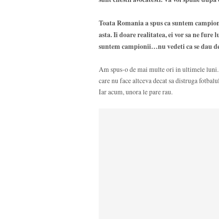
Toata Romania a spus ca suntem campion
asta. Ii doare realitatea, ei vor sa ne fure
suntem campionii…nu vedeti ca se dau de 
Am spus-o de mai multe ori in ultimele luni.
care nu face altceva decat sa distruga fotbalu
Iar acum, unora le pare rau.