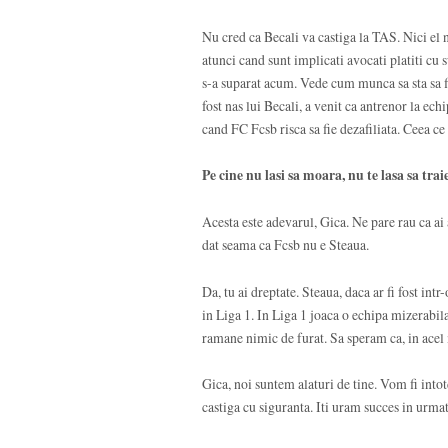
Nu cred ca Becali va castiga la TAS. Nici el n
atunci cand sunt implicati avocati platiti cu 
s-a suparat acum. Vede cum munca sa sta sa fi
fost nas lui Becali, a venit ca antrenor la echi
cand FC Fcsb risca sa fie dezafiliata. Ceea ce
Pe cine nu lasi sa moara, nu te lasa sa traie
Acesta este adevarul, Gica. Ne pare rau ca ai
dat seama ca Fcsb nu e Steaua.
Da, tu ai dreptate. Steaua, daca ar fi fost int
in Liga 1. In Liga 1 joaca o echipa mizerabila
ramane nimic de furat. Sa speram ca, in ace
Gica, noi suntem alaturi de tine. Vom fi intot
castiga cu siguranta. Iti uram succes in urma