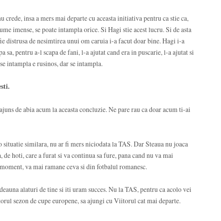
u crede, insa a mers mai departe cu aceasta initiativa pentru ca stie ca,
sume imense, se poate intampla orice. Si Hagi stie acest lucru. Si de asta
e distrusa de nesimtirea unui om caruia i-a facut doar bine. Hagi i-a
pa sa, pentru a-l scapa de fani, l-a ajutat cand era in puscarie, l-a ajutat si
 se intampla e rusinos, dar se intampla.
sti.
 ajuns de abia acum la aceasta concluzie. Ne pare rau ca doar acum ti-ai
r-o situatie similara, nu ar fi mers niciodata la TAS. Dar Steaua nu joaca
, de hoti, care a furat si va continua sa fure, pana cand nu va mai
l moment, va mai ramane ceva si din fotbalul romanesc.
deauna alaturi de tine si iti uram succes. Nu la TAS, pentru ca acolo vei
torul sezon de cupe europene, sa ajungi cu Viitorul cat mai departe.