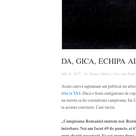
DA, GICA, ECHIPA A
iulie 8, 2017
· by
Steaua Libera | Cea mai bună 
Acum cateva saptamani am publicat un artico
titlu la TAS
. Daca o fosta castigatoare de cup
nu merita sa fie considerata campioana. Iar G
la aceasta concluzie. Cam tarziu.
„Campioana Romaniei suntem noi. Restul e
intrebare. Noi am facut 69 de puncte, ei 67
sunt chestii avocatesti. Va voi spune dupa 