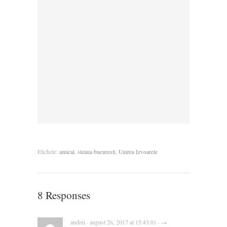
Etichete:
amical
,
steaua bucuresti
,
Unirea Izvoarele
8 Responses
andrei · august 26, 2017 at 15:43:01 · →