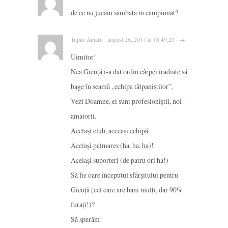
de ce nu jucam sambata in campionat?
Tupac Amaru · august 26, 2017 at 16:49:25 · →
Uimitor!
Nea Gicuță i-a dat ordin cârpei iradiate să
bage în seamă „echipa tălpaniștilor”.
Vezi Doamne, ei sunt profesioniștii, noi –
amatorii.
Același club, acceași echipă.
Același palmares (ha, ha, ha)!
Aceiași suporteri (de patru ori ha!)
Să fie oare începutul sfârșitului pentru
Gicuță (cel care are bani mulți, dar 90%
furați!)?
Să sperăm!