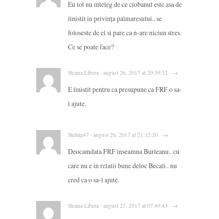
Eu tot nu inteleg de ce ciobanul este asa de
linistit in privința palmaresului.. se
foloseste de el si pare ca n-are niciun stres.
Ce se poate face?
Steaua Libera · august 26, 2017 at 20:39:32 · →
E linistit pentru ca presupune ca FRF o sa-
l ajute.
Steluța47 · august 26, 2017 at 21:12:20 · →
Deocamdata FRF inseamna Burleanu.. cu
care nu e in relatii bune deloc Becali.. nu
cred ca o sa-l ajute.
Steaua Libera · august 27, 2017 at 07:49:43 · →