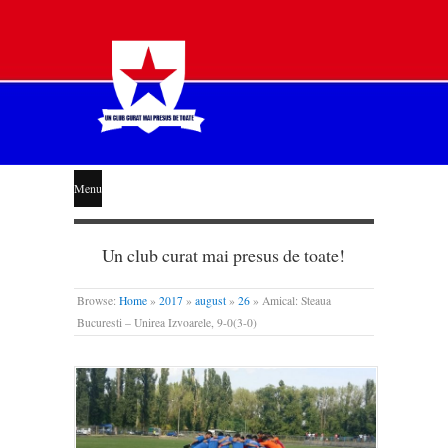
STEAUA
Menu
LIBERĂ
Un club curat mai presus de toate!
Browse:
Home
»
2017
»
august
»
26
»
Amical: Steaua
Bucuresti – Unirea Izvoarele, 9-0(3-0)