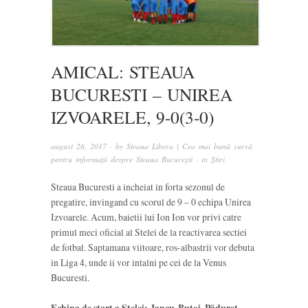
AMICAL: STEAUA
BUCURESTI – UNIREA
IZVOARELE, 9-0(3-0)
august 26, 2017
· by
Steaua Libera | Cea mai bună sursă
pentru informații despre Steaua București
· in
Știri
Steaua Bucuresti a incheiat in forta sezonul de
pregatire, invingand cu scorul de 9 – 0 echipa Unirea
Izvoarele. Acum, baietii lui Ion Ion vor privi catre
primul meci oficial al Stelei de la reactivarea sectiei
de fotbal. Saptamana viitoare, ros-albastrii vor debuta
in Liga 4, unde ii vor intalni pe cei de la Venus
Bucuresti.