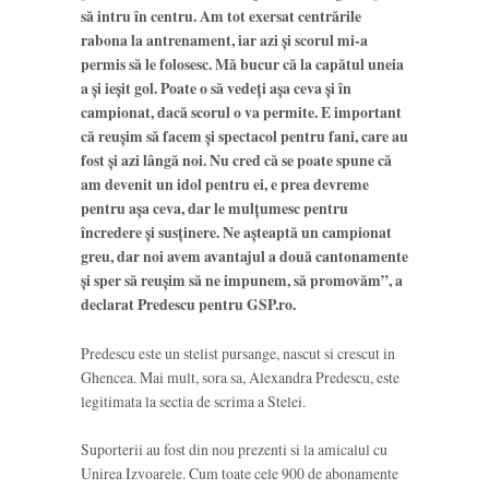
să intru în centru. Am tot exersat centrările
rabona la antrenament, iar azi și scorul mi-a
permis să le folosesc. Mă bucur că la capătul uneia
a și ieșit gol. Poate o să vedeți așa ceva și în
campionat, dacă scorul o va permite. E important
că reușim să facem și spectacol pentru fani, care au
fost și azi lângă noi. Nu cred că se poate spune că
am devenit un idol pentru ei, e prea devreme
pentru așa ceva, dar le mulțumesc pentru
încredere și susținere. Ne așteaptă un campionat
greu, dar noi avem avantajul a două cantonamente
și sper să reușim să ne impunem, să promovăm”, a
declarat Predescu pentru GSP.ro.
Predescu este un stelist pursange, nascut si crescut in
Ghencea. Mai mult, sora sa, Alexandra Predescu, este
legitimata la sectia de scrima a Stelei.
Suporterii au fost din nou prezenti si la amicalul cu
Unirea Izvoarele. Cum toate cele 900 de abonamente