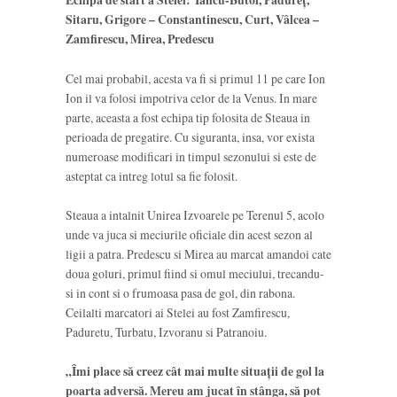
Echipa de start a Stelei: Iancu-Butoi, Pădureț,
Sitaru, Grigore – Constantinescu, Curt, Vâlcea –
Zamfirescu, Mirea, Predescu
Cel mai probabil, acesta va fi si primul 11 pe care Ion
Ion il va folosi impotriva celor de la Venus. In mare
parte, aceasta a fost echipa tip folosita de Steaua in
perioada de pregatire. Cu siguranta, insa, vor exista
numeroase modificari in timpul sezonului si este de
asteptat ca intreg lotul sa fie folosit.
Steaua a intalnit Unirea Izvoarele pe Terenul 5, acolo
unde va juca si meciurile oficiale din acest sezon al
ligii a patra. Predescu si Mirea au marcat amandoi cate
doua goluri, primul fiind si omul meciului, trecandu-
si in cont si o frumoasa pasa de gol, din rabona.
Ceilalti marcatori ai Stelei au fost Zamfirescu,
Paduretu, Turbatu, Izvoranu si Patranoiu.
„Îmi place să creez cât mai multe situații de gol la
poarta adversă. Mereu am jucat în stânga, să pot