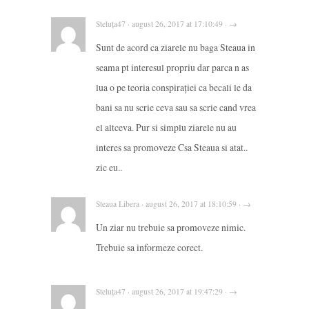
Steluța47 · august 26, 2017 at 17:10:49 · →
Sunt de acord ca ziarele nu baga Steaua in
seama pt interesul propriu dar parca n as
lua o pe teoria conspirației ca becali le da
bani sa nu scrie ceva sau sa scrie cand vrea
el altceva. Pur si simplu ziarele nu au
interes sa promoveze Csa Steaua si atat..
zic eu..
Steaua Libera · august 26, 2017 at 18:10:59 · →
Un ziar nu trebuie sa promoveze nimic.
Trebuie sa informeze corect.
Steluța47 · august 26, 2017 at 19:47:29 · →