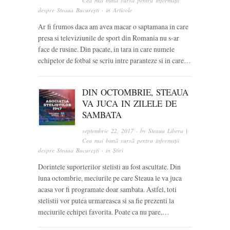
Cea mai bună sursă pentru informații
despre Steaua București
· in
Articole
Ar fi frumos daca am avea macar o saptamana in care
presa si televiziunile de sport din Romania nu s-ar
face de rusine. Din pacate, in tara in care numele
echipelor de fotbal se scriu intre paranteze si in care…
DIN OCTOMBRIE, STEAUA
VA JUCA IN ZILELE DE
SAMBATA
septembrie 22, 2017
· by
Steaua Libera |
Cea mai bună sursă pentru informații
despre Steaua București
· in
Știri
Dorintele suporterilor stelisti au fost ascultate. Din
luna octombrie, meciurile pe care Steaua le va juca
acasa vor fi programate doar sambata. Astfel, toti
stelistii vor putea urmareasca si sa fie prezenti la
meciurile echipei favorita. Poate ca nu pare,…