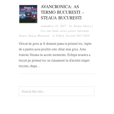
AVANCRONICA: AS
TERMO BUCURESTI –
STEAUA BUCURESTI
septembrie 22, 2017
· by
Steaua Libera |
Cea mai bună sursă pentru informații
despre Steaua București
· in
Fotbal
,
Sezonul 2017-2018
Oricat de greu ar fi drumul pana la primul loc, lupta
de a pastra acea pozitie este chiar mai grea. Asta
traieste Steaua in aceste momente. Echipa noastra a
trecut pe primul loc in clasament la sfarsitul etapei
trecute, dupa…