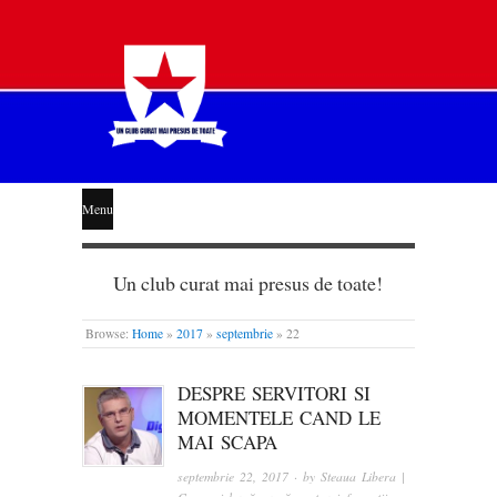
STEAUA
Menu
LIBERĂ
Un club curat mai presus de toate!
Browse:
Home
»
2017
»
septembrie
»
22
DESPRE SERVITORI SI
MOMENTELE CAND LE
MAI SCAPA
septembrie 22, 2017
· by
Steaua Libera |