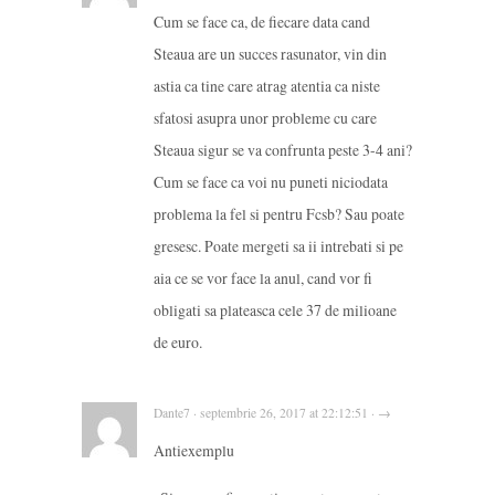
Cum se face ca, de fiecare data cand
Steaua are un succes rasunator, vin din
astia ca tine care atrag atentia ca niste
sfatosi asupra unor probleme cu care
Steaua sigur se va confrunta peste 3-4 ani?
Cum se face ca voi nu puneti niciodata
problema la fel si pentru Fcsb? Sau poate
gresesc. Poate mergeti sa ii intrebati si pe
aia ce se vor face la anul, cand vor fi
obligati sa plateasca cele 37 de milioane
de euro.
Dante7 · septembrie 26, 2017 at 22:12:51 · →
Antiexemplu