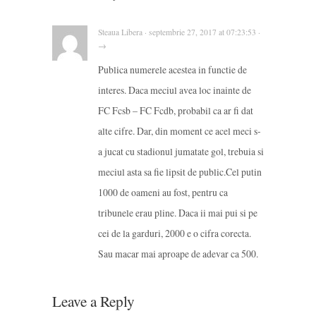
Steaua Libera · septembrie 27, 2017 at 07:23:53 ·
→
Publica numerele acestea in functie de
interes. Daca meciul avea loc inainte de
FC Fcsb – FC Fcdb, probabil ca ar fi dat
alte cifre. Dar, din moment ce acel meci s-
a jucat cu stadionul jumatate gol, trebuia si
meciul asta sa fie lipsit de public.Cel putin
1000 de oameni au fost, pentru ca
tribunele erau pline. Daca ii mai pui si pe
cei de la garduri, 2000 e o cifra corecta.
Sau macar mai aproape de adevar ca 500.
Leave a Reply