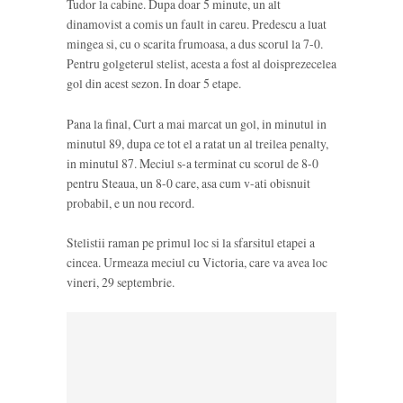
Tudor la cabine. Dupa doar 5 minute, un alt
dinamovist a comis un fault in careu. Predescu a luat
mingea si, cu o scarita frumoasa, a dus scorul la 7-0.
Pentru golgeterul stelist, acesta a fost al doisprezecelea
gol din acest sezon. In doar 5 etape.
Pana la final, Curt a mai marcat un gol, in minutul in
minutul 89, dupa ce tot el a ratat un al treilea penalty,
in minutul 87. Meciul s-a terminat cu scorul de 8-0
pentru Steaua, un 8-0 care, asa cum v-ati obisnuit
probabil, e un nou record.
Stelistii raman pe primul loc si la sfarsitul etapei a
cincea. Urmeaza meciul cu Victoria, care va avea loc
vineri, 29 septembrie.