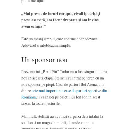
plutit mesajul:
„Mai presus de foruri corupte, rivali ipocriţi şi
presă aservită, am făcut dreptate şi am învins,
avem echipă!”
Este un mesaj simplu, care contine doar adevarul.
Adevarul e intotdeauna simplu.
Un sponsor nou
Prezenta lui „Brad Pitt” Tudor nu a fost singurul lucru
nou in aceasta etapa. Stelistii au intrat pe teren cu un
nou sponsor pe piept. Casa de pariuri Bet Arena, una
dintre
cele mai importante case de pariuri sportive din
România
, ii va insoti pe baietii lui Ion Ion in acest
sezon, la toate meciurile.
Mai mult, stelistii au avut azi surpriza de a intalni la
stadion si un magazin mobil, de unde au putut
cumpara tricouri, fanioane si mingi, toate cu