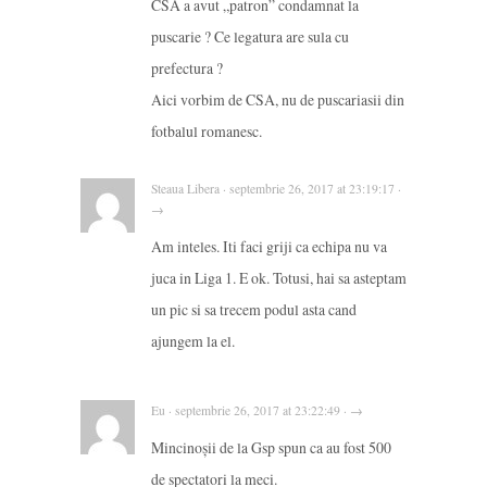
CSA a avut „patron” condamnat la
puscarie ? Ce legatura are sula cu
prefectura ?
Aici vorbim de CSA, nu de puscariasii din
fotbalul romanesc.
Steaua Libera · septembrie 26, 2017 at 23:19:17 ·
→
Am inteles. Iti faci griji ca echipa nu va
juca in Liga 1. E ok. Totusi, hai sa asteptam
un pic si sa trecem podul asta cand
ajungem la el.
Eu · septembrie 26, 2017 at 23:22:49 · →
Mincinoșii de la Gsp spun ca au fost 500
de spectatori la meci.