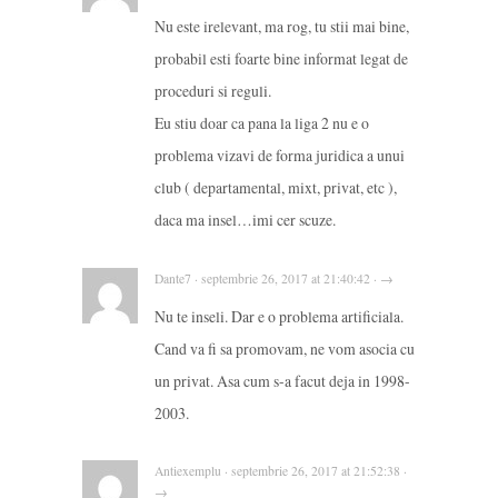
Nu este irelevant, ma rog, tu stii mai bine,
probabil esti foarte bine informat legat de
proceduri si reguli.
Eu stiu doar ca pana la liga 2 nu e o
problema vizavi de forma juridica a unui
club ( departamental, mixt, privat, etc ),
daca ma insel…imi cer scuze.
Dante7 · septembrie 26, 2017 at 21:40:42 · →
Nu te inseli. Dar e o problema artificiala.
Cand va fi sa promovam, ne vom asocia cu
un privat. Asa cum s-a facut deja in 1998-
2003.
Antiexemplu · septembrie 26, 2017 at 21:52:38 ·
→