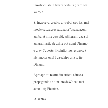
inmatriculati in tabara cealalta ( care o fi
aia ?) ?
Si inca ceva, cred ca ar trebui sa o lasi mai
moale cu „succes rasunator”, pana acum
am batut niste desculti, adliteram, daca si
amaratii astia de azi se pot numi Dinamo,
e grav. Suporterii cainilor nu recunosc (
nici macar unul ) ca echipa asta sa fie
Dinamo.
Aproape tot textul din articol aduce a
propaganda de dinainte de 89, sau mai
actual, tip Phenian.
@Dante7