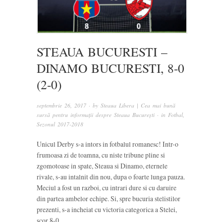
STEAUA BUCURESTI –
DINAMO BUCURESTI, 8-0
(2-0)
septembrie 26, 2017
· by
Steaua Libera | Cea mai bună
sursă pentru informații despre Steaua București
· in
Fotbal
,
Sezonul 2017-2018
Unicul Derby s-a intors in fotbalul romanesc! Intr-o
frumoasa zi de toamna, cu niste tribune pline si
zgomotoase in spate, Steaua si Dinamo, eternele
rivale, s-au intalnit din nou, dupa o foarte lunga pauza.
Meciul a fost un razboi, cu intrari dure si cu daruire
din partea ambelor echipe. Si, spre bucuria stelistilor
prezenti, s-a incheiat cu victoria categorica a Stelei,
scor 8-0