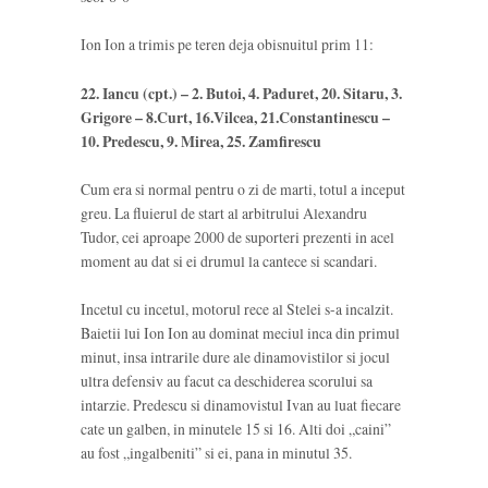
Ion Ion a trimis pe teren deja obisnuitul prim 11:
22. Iancu (cpt.) – 2. Butoi, 4. Paduret, 20. Sitaru, 3.
Grigore – 8.Curt, 16.Vilcea, 21.Constantinescu –
10. Predescu, 9. Mirea, 25. Zamfirescu
Cum era si normal pentru o zi de marti, totul a inceput
greu. La fluierul de start al arbitrului Alexandru
Tudor, cei aproape 2000 de suporteri prezenti in acel
moment au dat si ei drumul la cantece si scandari.
Incetul cu incetul, motorul rece al Stelei s-a incalzit.
Baietii lui Ion Ion au dominat meciul inca din primul
minut, insa intrarile dure ale dinamovistilor si jocul
ultra defensiv au facut ca deschiderea scorului sa
intarzie. Predescu si dinamovistul Ivan au luat fiecare
cate un galben, in minutele 15 si 16. Alti doi „caini”
au fost „ingalbeniti” si ei, pana in minutul 35.