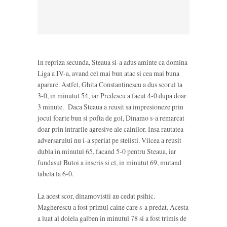
In repriza secunda, Steaua si-a adus aminte ca domina
Liga a IV-a, avand cel mai bun atac si cea mai buna
aparare. Astfel, Ghita Constantinescu a dus scorul la
3-0, in minutul 54, iar Predescu a facut 4-0 dupa doar
3 minute. Daca Steaua a reusit sa impresioneze prin
jocul foarte bun si pofta de gol, Dinamo s-a remarcat
doar prin intrarile agresive ale cainilor. Insa rautatea
adversarului nu i-a speriat pe stelisti. Vilcea a reusit
dubla in minutul 65, facand 5-0 pentru Steaua, iar
fundasul Butoi a inscris si el, in minutul 69, mutand
tabela la 6-0.
La acest scor, dinamovistii au cedat psihic.
Magherescu a fost primul caine care s-a predat. Acesta
a luat al doiela galben in minutul 78 si a fost trimis de