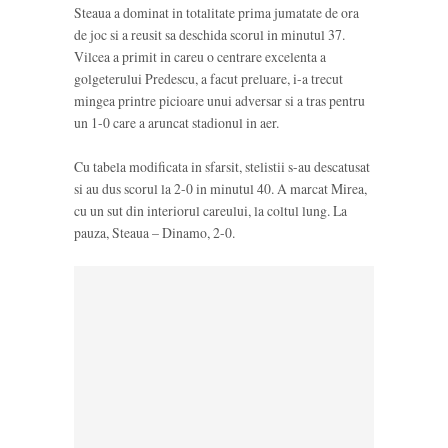
Steaua a dominat in totalitate prima jumatate de ora
de joc si a reusit sa deschida scorul in minutul 37.
Vilcea a primit in careu o centrare excelenta a
golgeterului Predescu, a facut preluare, i-a trecut
mingea printre picioare unui adversar si a tras pentru
un 1-0 care a aruncat stadionul in aer.
Cu tabela modificata in sfarsit, stelistii s-au descatusat
si au dus scorul la 2-0 in minutul 40. A marcat Mirea,
cu un sut din interiorul careului, la coltul lung. La
pauza, Steaua – Dinamo, 2-0.