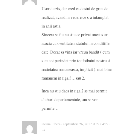
Usor de zis, dar cred ca destul de greu de
realizat, avand in vedere ce s-a intamplat
in anii astia.
Sincera sa fiu nu stiu ce privat onest s-ar
asocia cu o entitate a statului in conditiile
date. Decat sa vina iar vreun bandit ( cum
s-au tot perindat prin tot fotbalul nostru si
societatea romaneasca, implicit ), mai bine
ramanem in liga 3…sau 2.
Inca nu stiu daca in liga 2 se mai permit
cluburi departamentale, sau se vor
permite…
Steaua Libera · septembrie 26, 2017 at 22:04:22 ·
→