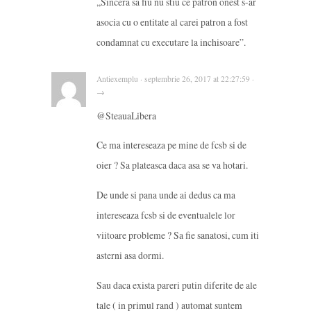
,,Sincera sa fiu nu stiu ce patron onest s-ar
asocia cu o entitate al carei patron a fost
condamnat cu executare la inchisoare”.
Antiexemplu · septembrie 26, 2017 at 22:27:59 ·
→
@SteauaLibera
Ce ma intereseaza pe mine de fcsb si de
oier ? Sa plateasca daca asa se va hotari.
De unde si pana unde ai dedus ca ma
intereseaza fcsb si de eventualele lor
viitoare probleme ? Sa fie sanatosi, cum iti
asterni asa dormi.
Sau daca exista pareri putin diferite de ale
tale ( in primul rand ) automat suntem