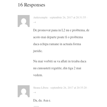
16 Responses
Antiexemplu · septembrie 26, 2017 at 20:31:55 ·
→
De promovat pana in L2 nu e problema, de
acolo mai departe poate fi o problema
daca echipa ramane in actuala forma
juridic.
Nu mai vorbiti sa va aflati in treaba daca
nu cunoasteti regulile, din liga 2 mai
vedem.
Steaua Libera · septembrie 26, 2017 at 20:35:20 ·
→
Da, da. Asa e.