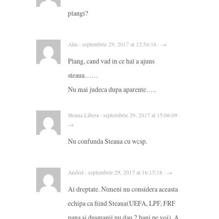
plangi?
Alin · septembrie 29, 2017 at 12:54:16 · →
Plang, cand vad in ce hal a ajuns
steaua……
Nu mai judeca dupa aparente…..
Steaua Libera · septembrie 29, 2017 at 15:06:09 ·
→
Nu confunda Steaua cu wcsp.
Andrei · septembrie 29, 2017 at 16:15:18 · →
Ai dreptate. Nimeni nu considera aceasta
echipa ca fiind Steaua(UEFA, LPF, FRF
pana si dusmanii nu dau 2 bani pe voi). A