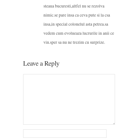
steaua bucuresti,altfel nu se rezolva
nimic.se pare insa ca ceva pute si la csa
insa,in special colonelul asta petrea.sa
vedem cum evolueaza lucrurile in anii ce
vin.sper sa nu ne trezim cu surprize.
Leave a Reply