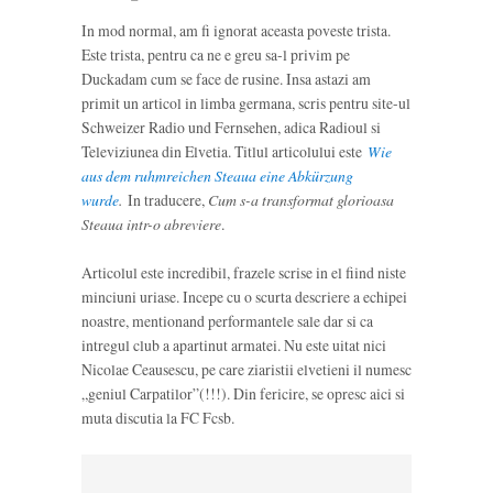
In mod normal, am fi ignorat aceasta poveste trista.
Este trista, pentru ca ne e greu sa-l privim pe
Duckadam cum se face de rusine. Insa astazi am
primit un articol in limba germana, scris pentru site-ul
Schweizer Radio und Fernsehen, adica Radioul si
Televiziunea din Elvetia. Titlul articolului este
Wie
aus dem ruhmreichen Steaua eine Abkürzung
wurde
.
In traducere,
Cum s-a transformat glorioasa
Steaua intr-o abreviere
.
Articolul este incredibil, frazele scrise in el fiind niste
minciuni uriase. Incepe cu o scurta descriere a echipei
noastre, mentionand performantele sale dar si ca
intregul club a apartinut armatei. Nu este uitat nici
Nicolae Ceausescu, pe care ziaristii elvetieni il numesc
„geniul Carpatilor”(!!!). Din fericire, se opresc aici si
muta discutia la FC Fcsb.