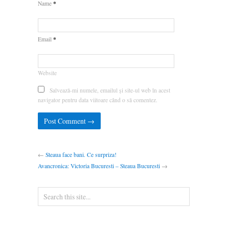
*
Name
*
Email
Website
Salvează-mi numele, emailul și site-ul web în acest
navigator pentru data viitoare când o să comentez.
←
Steaua face bani. Ce surpriza!
Avancronica: Victoria Bucuresti – Steaua Bucuresti
→