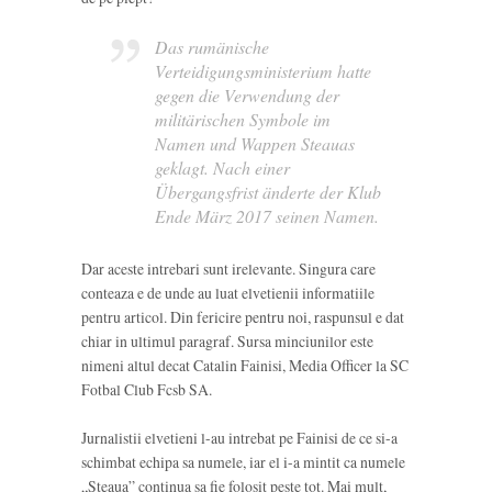
Das rumänische
Verteidigungsministerium hatte
gegen die Verwendung der
militärischen Symbole im
Namen und Wappen Steauas
geklagt. Nach einer
Übergangsfrist änderte der Klub
Ende März 2017 seinen Namen.
Dar aceste intrebari sunt irelevante. Singura care
conteaza e de unde au luat elvetienii informatiile
pentru articol. Din fericire pentru noi, raspunsul e dat
chiar in ultimul paragraf. Sursa minciunilor este
nimeni altul decat Catalin Fainisi, Media Officer la SC
Fotbal Club Fcsb SA.
Jurnalistii elvetieni l-au intrebat pe Fainisi de ce si-a
schimbat echipa sa numele, iar el i-a mintit ca numele
„Steaua” continua sa fie folosit peste tot. Mai mult,