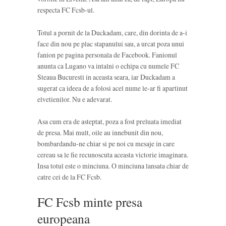
respecta FC Fcsb-ul.
Totul a pornit de la Duckadam, care, din dorinta de a-i
face din nou pe plac stapanului sau, a urcat poza unui
fanion pe pagina personala de Facebook. Fanionul
anunta ca Lugano va intalni o echipa cu numele FC
Steaua Bucuresti in aceasta seara, iar Duckadam a
sugerat ca ideea de a folosi acel nume le-ar fi apartinut
elvetienilor. Nu e adevarat.
Asa cum era de asteptat, poza a fost preluata imediat
de presa. Mai mult, oile au innebunit din nou,
bombardandu-ne chiar si pe noi cu mesaje in care
cereau sa le fie recunoscuta aceasta victorie imaginara.
Insa totul este o minciuna. O minciuna lansata chiar de
catre cei de la FC Fcsb.
FC Fcsb minte presa
europeana