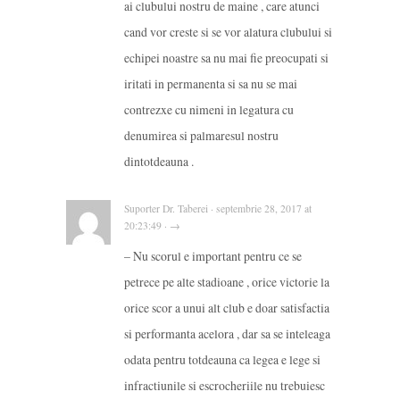
ai clubului nostru de maine , care atunci
cand vor creste si se vor alatura clubului si
echipei noastre sa nu mai fie preocupati si
iritati in permanenta si sa nu se mai
contrezxe cu nimeni in legatura cu
denumirea si palmaresul nostru
dintotdeauna .
Suporter Dr. Taberei · septembrie 28, 2017 at
20:23:49 · →
– Nu scorul e important pentru ce se
petrece pe alte stadioane , orice victorie la
orice scor a unui alt club e doar satisfactia
si performanta acelora , dar sa se inteleaga
odata pentru totdeauna ca legea e lege si
infractiunile si escrocheriile nu trebuiesc