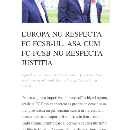
EUROPA NU RESPECTA
FC FCSB-UL, ASA CUM
FC FCSB NU RESPECTA
JUSTITIA
septembrie 28, 2017
· by
Steaua Libera | Cea mai bună
sursă pentru informații despre Steaua București
· in
Articole
Pentru ca joaca impotriva „faimoasei” echipe Lugano,
cei de la FC Fcsb au incercat sa profite de ocazie si sa
mai prosteasca un pic romanii care ii urmaresc. Din
pacate pentru ei, suporterii stelisti stiu foarte multe
limbi straine, printre care si germana si celelalte limbi
vorbite in Elvetia. Asa am aflat ca, de fapt, Europa nu