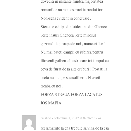
dovediti in instante fiindca majoritatea
romanilor nu sunt escroci la randul lor .
Non-sens evident in concluzie .
Steaua e echipa dintotdeauna din Ghencea
, este insusi Ghencea , este mirosul
gazonului aproape de noi , mancurtilor !
Nu mai bateti campii cu iubirea pentru
ilfovenii galben-albastri care tot timpul au
ceva de furat de la alte cluburi ! Postati la
aceia nu aici pe steaualibera . N-aveti
treaba cu noi .
FORZA STEAUA FORZA LACATUS
JOS MAFIA !
catalino · octombrie 1, 2017 at 02:26:55 · →
reclamatiile la cna trebuie sa vina de la csa