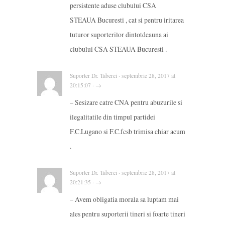
persistente aduse clubului CSA
STEAUA Bucuresti , cat si pentru iritarea
tuturor suporterilor dintotdeauna ai
clubului CSA STEAUA Bucuresti .
Suporter Dr. Taberei · septembrie 28, 2017 at
20:15:07 · →
– Sesizare catre CNA pentru abuzurile si
ilegalitatile din timpul partidei
F.C.Lugano si F.C.fcsb trimisa chiar acum
.
Suporter Dr. Taberei · septembrie 28, 2017 at
20:21:35 · →
– Avem obligatia morala sa luptam mai
ales pentru suporterii tineri si foarte tineri