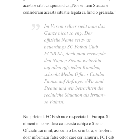
acesta e citat ca spunand ca „Noi suntem Steaua si
consideram aceasta situatie legala ca fiind o greseala.”
Im Verein selber sieht man das
Ganze nicht so eng. Der
offizielle Name sei zwar
neuerdings SC Fotbal Club
FCSB SA, doch man verwende
den Namen Steaua weiterhin
auf allen offiziellen Kanälen,
schreibt Media Officer Catalin
Fainisi auf Anfrage. «Wir sind
Steaua und wir betrachten die
rechtliche Situation als Irrtum»,
so Fainisi.
Nu, prieteni. FC Fcsb nu e respectata in Europa. Si
nimeni nu considera ca aceasta echipa e Steaua.
Oficialii sai mint, asa cum o fac si in tara, si le ofera
doar informatii false celor care cer lamuriri. FC Fcsb