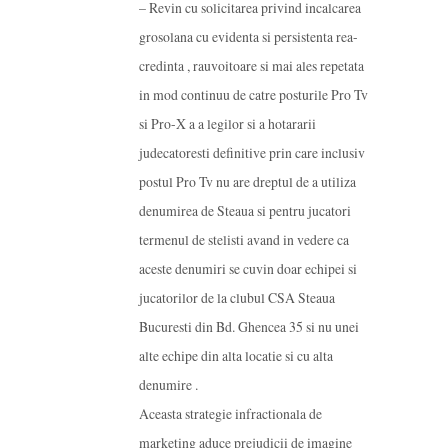
– Revin cu solicitarea privind incalcarea
grosolana cu evidenta si persistenta rea-
credinta , rauvoitoare si mai ales repetata
in mod continuu de catre posturile Pro Tv
si Pro-X a a legilor si a hotararii
judecatoresti definitive prin care inclusiv
postul Pro Tv nu are dreptul de a utiliza
denumirea de Steaua si pentru jucatori
termenul de stelisti avand in vedere ca
aceste denumiri se cuvin doar echipei si
jucatorilor de la clubul CSA Steaua
Bucuresti din Bd. Ghencea 35 si nu unei
alte echipe din alta locatie si cu alta
denumire .
Aceasta strategie infractionala de
marketing aduce prejudicii de imagine