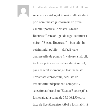
Investitorul · octombrie 11, 2017 at 11:00:38 · →
Așa cum a evidenţiat în mai multe rânduri
prin comunicate și informări de presă,
Clubul Sportiv al Armatei ”Steaua
București” este obligat de lege, ca titular al
mărcii ”Steaua București” – bun aflat în
patrimoniul public – , să facă toate
demersurile de punere în valoare a mărcii,
inclusiv prin evaluarea brandului.Astfel,
până la acest moment, au fost încheiate
următoarele proceduri, derulate de
evaluatorul independent, competitiv
selecţionat: brand-ul ”Steaua București” a
fost evaluat la suma de 57.306.150 euro;
taxa de licență pentru fotbal a fost stabilită