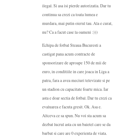
ilegal. Si asa isi pierde autorizatia. Dar tu
continua sa crezi ca toata lumea e
murdara, mai putin oierul tau. Ala e curat,
nu? Ca a facut case la oameni :)))
Echipa de fotbal Steaua Bucuresti a
castigat pana acum contracte de
sponsorizare de aproape 150 de mii de
euro, in conditiile in care joaca in Liga a
patra, fara a avea meciuri televizate si pe
un stadion cu capacitate foarte mica. Iar
asta e doar sectia de fotbal. Dar tu crezi ca
evaluarea e facuta gresit. Ok. Asa e.
Altceva ce sa spun. Nu voi sta acum sa
dezbat lucrul asta cu un baietel care se da
barbat si care are 0 experienta de viata.