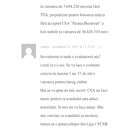
la valoarea de 3.694.220 euro/an fără
TVA; prejudiciul pentru folosirea mărcii
fără acceptul CSA ”Steaua București” a
fost stabilit la valoarea de 36.826.310 euro
Andrei · octombrie 11, 2017 at 11:35:47 · →
Investitorul si unde e evaluatorul ala?
(cred ca e o ea). Se va face o evaluare
corecta in maxim 1 an. 57 de mil e
valoarea pentru intreg clubul.
Hai sa va spun un mic secret: CSA nu face
nimic pentru ca scandalul asta aduce
notoritate. Si nici nu va face nimic. Mie
imi convine ca scandalul sa inceteze,
lumea sa-i spuna echipei din Liga 1 FCSB.