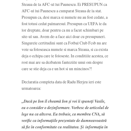
Steaua de la AFC-ul lui Paunescu. Ei PRESUPUN ca
AFC-ul lui Paunescu a cumparat Steaua de la stat.
Presupun ca, desi marca si numele nu au fost cedate, a
fost totusi cedat palmaresul. Presupun ca UEFA le da
lor dreptate, doar pentru ca nu a facut schimbari pe
site-ul sau. Avem de-a face aici doar cu presupuneri.
Singurele certitudini sunt ca Fotbal Club Fcsb nu are
voie sa foloseasca numele si marca Steaua, si ca exista
deja o echipa care le foloseste. In conditiile acestea, ce
rost mai are sa dezbatem fanteziile unui om despre
care se stie deja ca e un hot si un mincinos?!
Declaratia completa data de Radu Herjeu ieri este
urmatoarea:
„Dacă pe Ion îl cheamă Ion și voi îi spuneți Vasile,
eu o consider o dezinformare. Vorbesc de articolul de
lege nu ca altceva. Eu trebuie, ca membru CNA, să
verific ca informațiile prezentate de dumneavoastră
să fie în conformitate cu realitatea. Și informația în