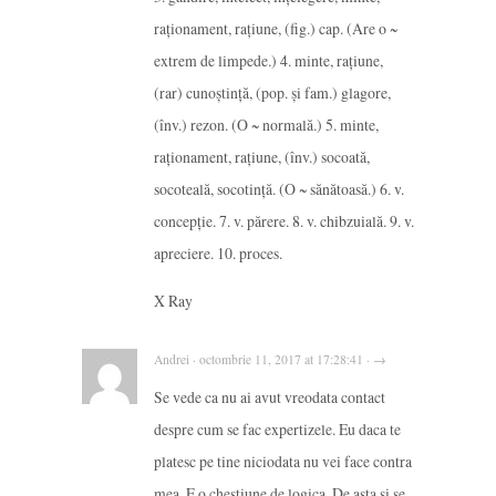
raționament, rațiune, (fig.) cap. (Are o ~
extrem de limpede.) 4. minte, rațiune,
(rar) cunoștință, (pop. și fam.) glagore,
(înv.) rezon. (O ~ normală.) 5. minte,
raționament, rațiune, (înv.) socoată,
socoteală, socotință. (O ~ sănătoasă.) 6. v.
concepție. 7. v. părere. 8. v. chibzuială. 9. v.
apreciere. 10. proces.
X Ray
Andrei · octombrie 11, 2017 at 17:28:41 · →
Se vede ca nu ai avut vreodata contact
despre cum se fac expertizele. Eu daca te
platesc pe tine niciodata nu vei face contra
mea. E o chestiune de logica. De asta si se