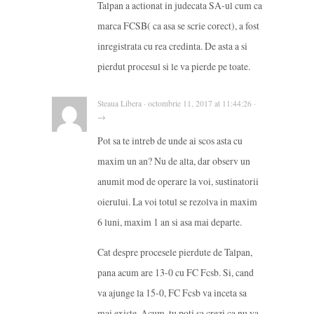
Talpan a actionat in judecata SA-ul cum ca
marca FCSB( ca asa se scrie corect), a fost
inregistrata cu rea credinta. De asta a si
pierdut procesul si le va pierde pe toate.
Steaua Libera · octombrie 11, 2017 at 11:44:26 ·
→
Pot sa te intreb de unde ai scos asta cu
maxim un an? Nu de alta, dar observ un
anumit mod de operare la voi, sustinatorii
oierului. La voi totul se rezolva in maxim
6 luni, maxim 1 an si asa mai departe.
Cat despre procesele pierdute de Talpan,
pana acum are 13-0 cu FC Fcsb. Si, cand
va ajunge la 15-0, FC Fcsb va inceta sa
mai existe. Acum, tu poti sa crezi ca nu va