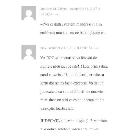
Suporter Dr. Taberei · octombrie 11, 2017 at
14:24:54 · →
– Noi ceilalti , suntem mandri si iubim
emblema noastra , nu ne batem joc de ea .
xray · octombrie 11, 2017 at 15:09:34 · →
VA ROG sa incetati sa va folositi de
numele meu aici pe site!!! Este prima data
cand va scriu . Timpul nu-mi permite sa
scriu dar acum fac o exceptie. Va dau in
judecata daca va mai folositi de numele
meu. daca nu stiti ce este judecata atunci
va explic foarte clar:
JUDECÁTĂ s. 1. v. inteligență. 2. v. minte.
3. gândire, intelect, înțelegere, minte,