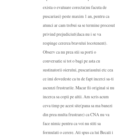
exista o evaluare corecta(nu facuta de
puscariasi) peste maxim 1 an, pentru ca
atunci ar cam trebui sa se termine procesul
privind prejudiciul(daca nu i se va
respinge cererea bravului locotenent).
Observ ca nu prea stii sa porti o
conversatie si tot o bagi pe asta cu
sustinatorii oierului, puscariasului etc cea
ce imi dovedeste ca tu de fapt incerci sa-ti
ascunzi frustrarile. Macar fii original si nu
incerca sa copii pe altii. Am scris acum
ceva timp pe acest site(pana sa ma banezi
din prea multa frustrare) ca CNA nu va
face nimic pentru ca voi nu stiti sa
formulati o cerere. Ati spus ca lui Becali i