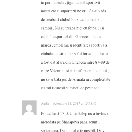
in permanenta , jignind atat sportivii
nostri cat si suporterii nostri . Sa-si vada
de treaba si clubul lor si sa nu mai bata
campii . Nu au treaba nici cu fotbalul si
celelalte sporturi din Ghencea nici cu
marca , emblema si identitatea sportiva a
clubului nostru . Iar seful lor sa nu uite ca
a fost dat afara din Ghencea intre 87-89 de
catre Valentin , si ca in afara era locul lui ,
nu sa-si bata joc de Armata in complicitate
cu toti ticalosii si miseii de peste tot .
Andrei · octombrie 11, 2017 at 13:58:45 · →
Pot sa fie si 17-0. Uite Halep nu a invins-o
niciodata pe Sharapova pana acum 1
saptamana. Deci totul este posibil. Da va