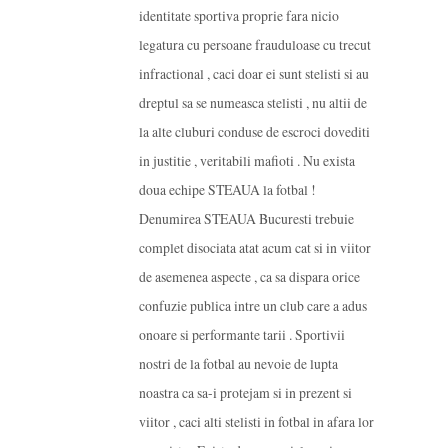
identitate sportiva proprie fara nicio
legatura cu persoane frauduloase cu trecut
infractional , caci doar ei sunt stelisti si au
dreptul sa se numeasca stelisti , nu altii de
la alte cluburi conduse de escroci dovediti
in justitie , veritabili mafioti . Nu exista
doua echipe STEAUA la fotbal !
Denumirea STEAUA Bucuresti trebuie
complet disociata atat acum cat si in viitor
de asemenea aspecte , ca sa dispara orice
confuzie publica intre un club care a adus
onoare si performante tarii . Sportivii
nostri de la fotbal au nevoie de lupta
noastra ca sa-i protejam si in prezent si
viitor , caci alti stelisti in fotbal in afara lor