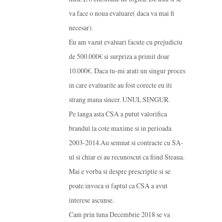
va face o noua evaluare( daca va mai fi
necesar).
Eu am vazut evaluari facute cu prejudiciu
de 500.000€ si surpriza a primit doar
10.000€. Daca tu-mi arati un singur proces
in care evaluarile au fost corecte eu iti
strang mana sincer. UNUL SINGUR.
Pe langa asta CSA a putut valorifica
brandul la cote maxime si in perioada
2003-2014.Au semnat si contracte cu SA-
ul si chiar ei au recunoscut ca fiind Steaua.
Mai e vorba si despre prescriptie si se
poate invoca si faptul ca CSA a avut
interese ascunse.
Cam prin luna Decembrie 2018 se va