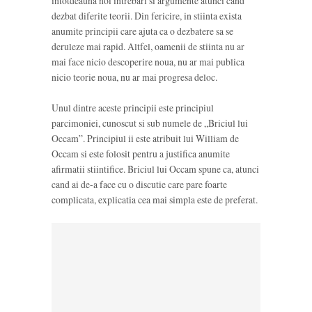
intotdeauna noi intrebari si argumente atunci cand
dezbat diferite teorii. Din fericire, in stiinta exista
anumite principii care ajuta ca o dezbatere sa se
deruleze mai rapid. Altfel, oamenii de stiinta nu ar
mai face nicio descoperire noua, nu ar mai publica
nicio teorie noua, nu ar mai progresa deloc.
Unul dintre aceste principii este principiul
parcimoniei, cunoscut si sub numele de „Briciul lui
Occam”. Principiul ii este atribuit lui William de
Occam si este folosit pentru a justifica anumite
afirmatii stiintifice. Briciul lui Occam spune ca, atunci
cand ai de-a face cu o discutie care pare foarte
complicata, explicatia cea mai simpla este de preferat.