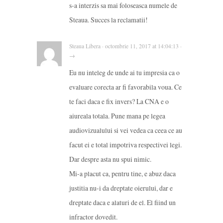
s-a interzis sa mai foloseasca numele de
Steaua. Succes la reclamatii!
Steaua Libera · octombrie 11, 2017 at 14:04:13 ·
→
Eu nu inteleg de unde ai tu impresia ca o
evaluare corecta ar fi favorabila voua. Ce
te faci daca e fix invers? La CNA e o
aiureala totala. Pune mana pe legea
audiovizualului si vei vedea ca ceea ce au
facut ei e total impotriva respectivei legi.
Dar despre asta nu spui nimic.
Mi-a placut ca, pentru tine, e abuz daca
justitia nu-i da dreptate oierului, dar e
dreptate daca e alaturi de el. El fiind un
infractor dovedit.