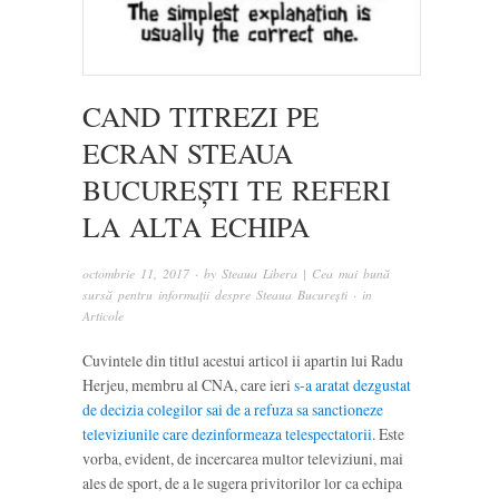
CAND TITREZI PE
ECRAN STEAUA
BUCUREȘTI TE REFERI
LA ALTA ECHIPA
octombrie 11, 2017
· by
Steaua Libera | Cea mai bună
sursă pentru informații despre Steaua București
· in
Articole
Cuvintele din titlul acestui articol ii apartin lui Radu
Herjeu, membru al CNA, care ieri
s-a aratat dezgustat
de decizia colegilor sai de a refuza sa sanctioneze
televiziunile care dezinformeaza telespectatorii
. Este
vorba, evident, de incercarea multor televiziuni, mai
ales de sport, de a le sugera privitorilor lor ca echipa