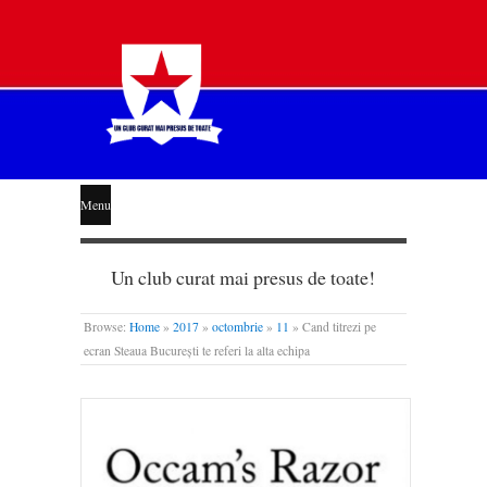
STEAUA
Menu
LIBERĂ
Un club curat mai presus de toate!
Browse:
Home
»
2017
»
octombrie
»
11
»
Cand titrezi pe
ecran Steaua București te referi la alta echipa