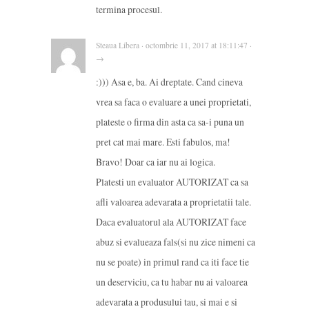
termina procesul.
Steaua Libera · octombrie 11, 2017 at 18:11:47 ·
→
:))) Asa e, ba. Ai dreptate. Cand cineva
vrea sa faca o evaluare a unei proprietati,
plateste o firma din asta ca sa-i puna un
pret cat mai mare. Esti fabulos, ma!
Bravo! Doar ca iar nu ai logica.
Platesti un evaluator AUTORIZAT ca sa
afli valoarea adevarata a proprietatii tale.
Daca evaluatorul ala AUTORIZAT face
abuz si evalueaza fals(si nu zice nimeni ca
nu se poate) in primul rand ca iti face tie
un deserviciu, ca tu habar nu ai valoarea
adevarata a produsului tau, si mai e si