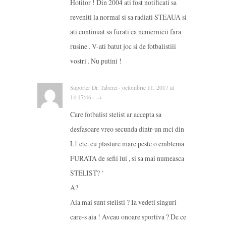
Hotilor ! Din 2004 ati fost notificati sa
reveniti la normal si sa radiati STEAUA si
ati continuat sa furati ca nemernicii fara
rusine . V-ati batut joc si de fotbalistiii
vostri . Nu putini !
Suporter Dr. Taberei · octombrie 11, 2017 at
14:17:46 · →
Care fotbalist stelist ar accepta sa
desfasoare vreo secunda dintr-un mci din
L1 etc. cu plasture mare peste o emblema
FURATA de sefii lui , si sa mai numeasca
STELIST? ‘
A?
Aia mai sunt stelisti ? Ia vedeti singuri
care-s aia ! Aveau onoare sportiva ? De ce