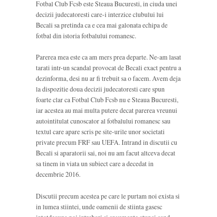
Fotbal Club Fcsb este Steaua Bucuresti, in ciuda unei
decizii judecatoresti care-i interzice clubului lui
Becali sa pretinda ca e cea mai galonata echipa de
fotbal din istoria fotbalului romanesc.
Parerea mea este ca am mers prea departe. Ne-am lasat
tarati intr-un scandal provocat de Becali exact pentru a
dezinforma, desi nu ar fi trebuit sa o facem. Avem deja
la dispozitie doua decizii judecatoresti care spun
foarte clar ca Fotbal Club Fcsb nu e Steaua Bucuresti,
iar acestea au mai multa putere decat parerea vreunui
autointitulat cunoscator al fotbalului romanesc sau
textul care apare scris pe site-urile unor societati
private precum FRF sau UEFA. Intrand in discutii cu
Becali si aparatorii sai, noi nu am facut altceva decat
sa tinem in viata un subiect care a decedat in
decembrie 2016.
Discutii precum acestea pe care le purtam noi exista si
in lumea stiintei, unde oamenii de stiinta gasesc