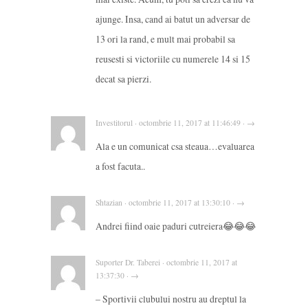
ajunge. Insa, cand ai batut un adversar de
13 ori la rand, e mult mai probabil sa
reusesti si victoriile cu numerele 14 si 15
decat sa pierzi.
Investitorul · octombrie 11, 2017 at 11:46:49 · →
Ala e un comunicat csa steaua…evaluarea
a fost facuta..
Shtazian · octombrie 11, 2017 at 13:30:10 · →
Andrei fiind oaie paduri cutreiera😂😂😂
Suporter Dr. Taberei · octombrie 11, 2017 at
13:37:30 · →
– Sportivii clubului nostru au dreptul la