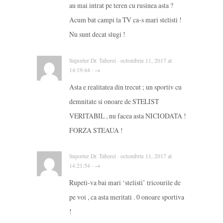
au mai intrat pe teren cu rusinea asta ?
Acum bat campi la TV ca-s mari stelisti !
Nu sunt decat slugi !
Suporter Dr. Taberei · octombrie 11, 2017 at
14:19:44 · →
Asta e realitatea din trecut ; un sportiv cu
demnitate si onoare de STELIST
VERITABIL , nu facea asta NICIODATA !
FORZA STEAUA !
Suporter Dr. Taberei · octombrie 11, 2017 at
14:21:54 · →
Rupeti-va bai mari ‘stelisti’ tricourile de
pe voi , ca asta meritati . 0 onoare sportiva
!