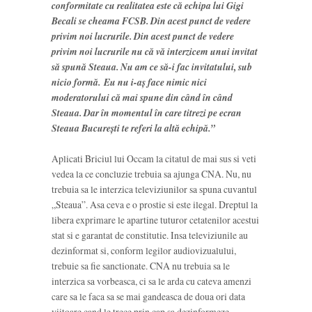
conformitate cu realitatea este că echipa lui Gigi
Becali se cheama FCSB. Din acest punct de vedere
privim noi lucrurile. Din acest punct de vedere
privim noi lucrurile nu că vă interzicem unui invitat
să spună Steaua. Nu am ce să-i fac invitatului, sub
nicio formă. Eu nu i-aș face nimic nici
moderatorului că mai spune din când în când
Steaua. Dar în momentul în care titrezi pe ecran
Steaua București te referi la altă echipă.”
Aplicati Briciul lui Occam la citatul de mai sus si veti
vedea la ce concluzie trebuia sa ajunga CNA. Nu, nu
trebuia sa le interzica televiziunilor sa spuna cuvantul
„Steaua”. Asa ceva e o prostie si este ilegal. Dreptul la
libera exprimare le apartine tuturor cetatenilor acestui
stat si e garantat de constitutie. Insa televiziunile au
dezinformat si, conform legilor audiovizualului,
trebuie sa fie sanctionate. CNA nu trebuia sa le
interzica sa vorbeasca, ci sa le arda cu cateva amenzi
care sa le faca sa se mai gandeasca de doua ori data
viitoare cand le trece prin cap sa dezinformeze.