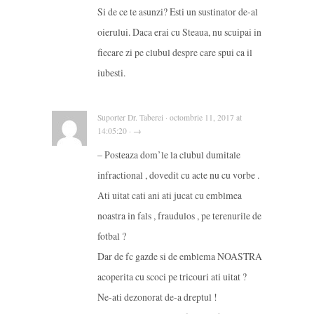
Si de ce te asunzi? Esti un sustinator de-al
oierului. Daca erai cu Steaua, nu scuipai in
fiecare zi pe clubul despre care spui ca il
iubesti.
Suporter Dr. Taberei · octombrie 11, 2017 at
14:05:20 · →
– Posteaza dom’le la clubul dumitale
infractional , dovedit cu acte nu cu vorbe .
Ati uitat cati ani ati jucat cu emblmea
noastra in fals , fraudulos , pe terenurile de
fotbal ?
Dar de fc gazde si de emblema NOASTRA
acoperita cu scoci pe tricouri ati uitat ?
Ne-ati dezonorat de-a dreptul !