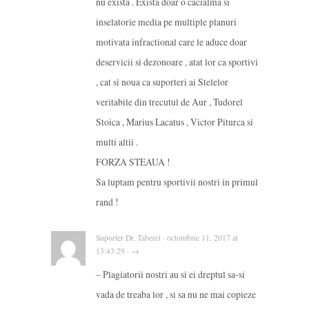
nu exista . Exista doar o cacialma si
inselatorie media pe multiple planuri
motivata infractional care le aduce doar
deservicii si dezonoare , atat lor ca sportivi
, cat si noua ca suporteri ai Stelelor
veritabile din trecutul de Aur , Tudorel
Stoica , Marius Lacatus , Victor Piturca si
multi altii .
FORZA STEAUA !
Sa luptam pentru sportivii nostri in primul
rand !
Suporter Dr. Taberei · octombrie 11, 2017 at
13:43:29 · →
– Plagiatorii nostri au si ei dreptul sa-si
vada de treaba lor , si sa nu ne mai copieze