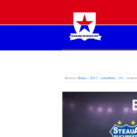
STEAUA LIBERĂ
Browse:
Home
»
2017
»
octombrie
»
19
»
Avancr