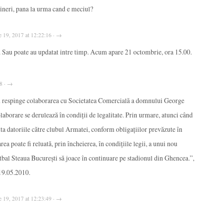
 vineri, pana la urma cand e meciul?
e 19, 2017 at 12:22:16 · →
it. Sau poate au updatat intre timp. Acum apare 21 octombrie, ora 15.00.
08 · →
u respinge colaborarea cu Societatea Comercială a domnului George
olaborare se derulează în condiţii de legalitate. Prin urmare, atunci când
ta datoriile către clubul Armatei, conform obligaţiilor prevăzute în
rea poate fi reluată, prin încheierea, în condiţiile legii, a unui nou
fotbal Steaua Bucureşti să joace în continuare pe stadionul din Ghencea.”,
9.05.2010.
e 19, 2017 at 12:23:49 · →