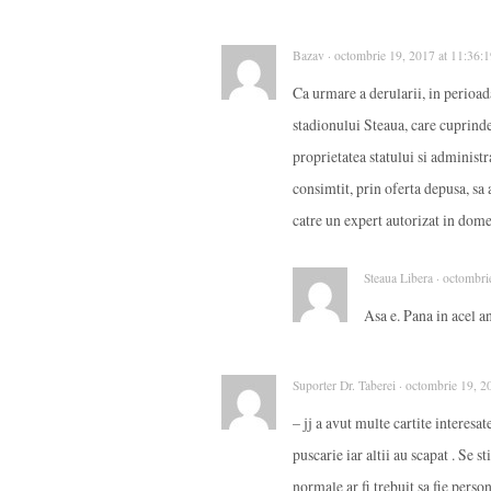
Bazav · octombrie 19, 2017 at 11:36:
Ca urmare a derularii, in perioad
stadionului Steaua, care cuprinde 
proprietatea statului si admini
consimtit, prin oferta depusa, sa 
catre un expert autorizat in do
Steaua Libera · octombri
Asa e. Pana in acel a
Suporter Dr. Taberei · octombrie 19, 
– jj a avut multe cartite interesa
puscarie iar altii au scapat . Se s
normale ar fi trebuit sa fie perso