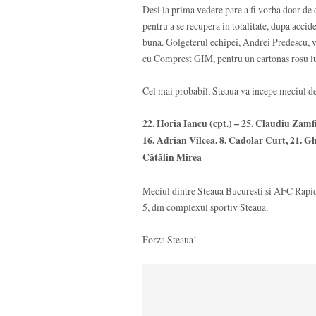
Desi la prima vedere pare a fi vorba doar de 
pentru a se recupera in totalitate, dupa accid
buna. Golgeterul echipei, Andrei Predescu, v
cu Comprest GIM, pentru un cartonas rosu l
Cel mai probabil, Steaua va incepe meciul d
22. Horia Iancu (cpt.) – 25. Claudiu Zamf
16. Adrian Vîlcea, 8. Cadolar Curt, 21. G
Cătălin Mirea
Meciul dintre Steaua Bucuresti si AFC Rapid 
5, din complexul sportiv Steaua.
Forza Steaua!