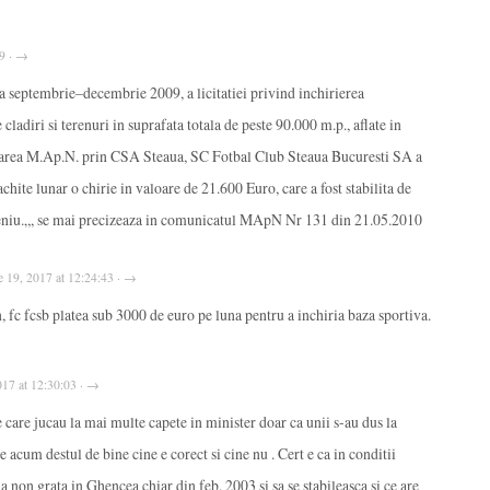
19 · →
a septembrie–decembrie 2009, a licitatiei privind inchirierea
cladiri si terenuri in suprafata totala de peste 90.000 m.p., aflate in
strarea M.Ap.N. prin CSA Steaua, SC Fotbal Club Steaua Bucuresti SA a
achite lunar o chirie in valoare de 21.600 Euro, care a fost stabilita de
meniu.„, se mai precizeaza in comunicatul MApN Nr 131 din 21.05.2010
e 19, 2017 at 12:24:43 · →
n, fc fcsb platea sub 3000 de euro pe luna pentru a inchiria baza sportiva.
2017 at 12:30:03 · →
te care jucau la mai multe capete in minister doar ca unii s-au dus la
tie acum destul de bine cine e corect si cine nu . Cert e ca in conditii
na non grata in Ghencea chiar din feb. 2003 si sa se stabileasca si ce are