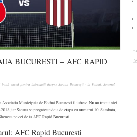
C
AUA BUCURESTI – AFC RAPID
Ca
 bună sursă pentru informații despre Steaua București
· in
Fotbal
,
Sezonul
 la Asociatia Municipala de Fotbal Bucuresti il iubesc. Nu au trecut nici
7-2018, iar Steaua se pregateste deja de etapa cu numarul 10. Sambata,
n Ghencea pe cei de la AFC Rapid Bucuresti.
arul: AFC Rapid Bucuresti