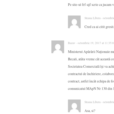
Pe site-ul frf-ajf scrie ca jucam
Steaua Libera · octombri
Cred ca ai citit gres
Bazav · octombrie 19, 2017 at 11:35:
Ministerul Apărării Naţionale n
Becali, atâta vreme cât această c
Societatea Comercială îşi va achi
contractul de închiriere, colabora
contract, astfel încât echipa de 
comunicatul MApN Nr 130 din 1
Steaua Libera · octombri
Asa, si?