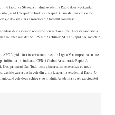
t fiind faptul ca Steaua a intalnit Academia Rapid doar weekendul
Niculae, si AFC Rapid pretinde ca e Rapid Bucuresti. Sau vrea sa fie.
cata, o dovada clara a mizeriei din fotbalul romanesc.
condusa de o asociatie non-profit cu acelasi nume. Aceasta asociatie a
inea sau inca mai detine 0,25% din actiunile SC FC Rapid SA, societate
a, AFC Rapid a fost inscrisa anul trecut in Liga a V-a, impreuna cu alte
a infiintata de sindicatul CFR si Clubul Aristocratic Rapid. A
ui. Desi primarul Dan Tudorache a incercat sa se asocieze cu noua
a, decizie care a dus in cele din urma la aparitia Academiei Rapid. O
mani, cand cele doua echipe s-au intalnit. Academia a castigat ciudatul