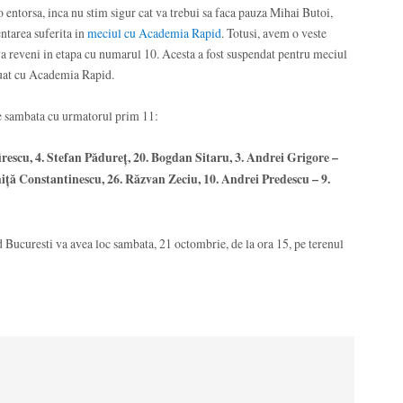
o entorsa, inca nu stim sigur cat va trebui sa faca pauza Mihai Butoi,
entarea suferita in
meciul cu Academia Rapid
. Totusi, avem o veste
a reveni in etapa cu numarul 10. Acesta a fost suspendat pentru meciul
uat cu Academia Rapid.
e sambata cu urmatorul prim 11:
irescu, 4. Stefan Pădureț, 20. Bogdan Sitaru, 3. Andrei Grigore –
hiță Constantinescu, 26. Răzvan Zeciu, 10. Andrei Predescu – 9.
Bucuresti va avea loc sambata, 21 octombrie, de la ora 15, pe terenul