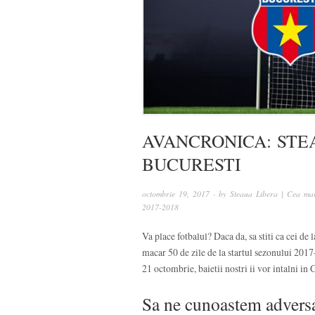
AVANCRONICA: STE
BUCURESTI
octombrie 19, 2017
· by
Steaua Libera | Cea mai
2017-2018
Va place fotbalul? Daca da, sa stiti ca cei de
macar 50 de zile de la startul sezonului 201
21 octombrie, baietii nostri ii vor intalni i
Sa ne cunoastem advers