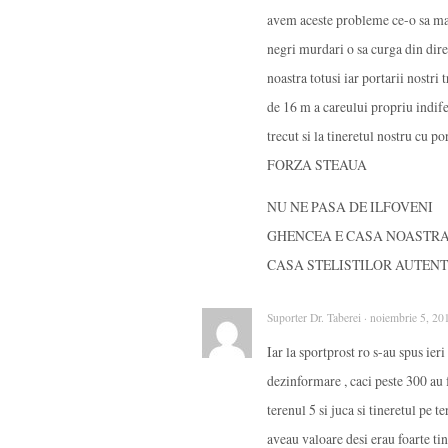
avem aceste probleme ce-o sa ma
negri murdari o sa curga din dire
noastra totusi iar portarii nostri
de 16 m a careului propriu indife
trecut si la tineretul nostru cu po
FORZA STEAUA
NU NE PASA DE ILFOVENI
GHENCEA E CASA NOASTR
CASA STELISTILOR AUTENTI
Suporter Dr. Taberei · noiembrie 5, 20
Iar la sportprost ro s-au spus ie
dezinformare , caci peste 300 au 
terenul 5 si juca si tineretul pe te
aveau valoare desi erau foarte tin