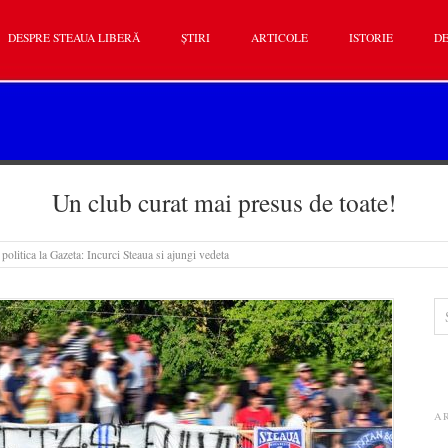
DESPRE STEAUA LIBERĂ
ȘTIRI
ARTICOLE
ISTORIE
DE
Un club curat mai presus de toate!
politica la Gazeta: Incurci Steaua si ajungi vedeta
A