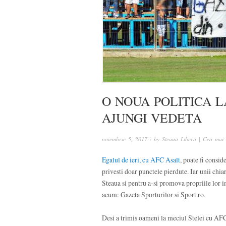
O NOUA POLITICA L
AJUNGI VEDETA
noiembrie 5, 2017
· by
Steaua Libera | Cea mai 
Egalul de ieri, cu AFC Asalt
, poate fi consid
privesti doar punctele pierdute. Iar unii chia
Steaua si pentru a-si promova propriile lor in
acum: Gazeta Sporturilor si Sport.ro.
Desi a trimis oameni la meciul Stelei cu AFC 