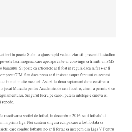
t ieri in poarta Stelei, a ajuns rapid vedeta, ziaristii prezenti la stadion
 o poveste lacrimogena, care aproape ca te-ar convinge sa trimiti un SMS
aiatului. Si poate ca articolele ar fi fost in regula daca la fel s-ar fi
omprest GIM. Sau daca presa ar fi insistat asupra faptului ca aceeasi
 joc, in mai multe meciuri. Astazi, la doua saptamani dupa ce stirea a
ri a jucat Muscalu pentru Academie, de ce a facut-o, cine i-a permis si ce
egulamentului. Singurul lucru pe care-l putem intelege e cineva isi
i repede.
la reactivarea sectiei de fotbal, in decembrie 2016, sefii fotbalului
m in prima liga. Noi suntem singura echipa care a fost fortata sa
baietii care conduc fotbalul ne-ar fi fortat sa incepem din Liga V. Pentru