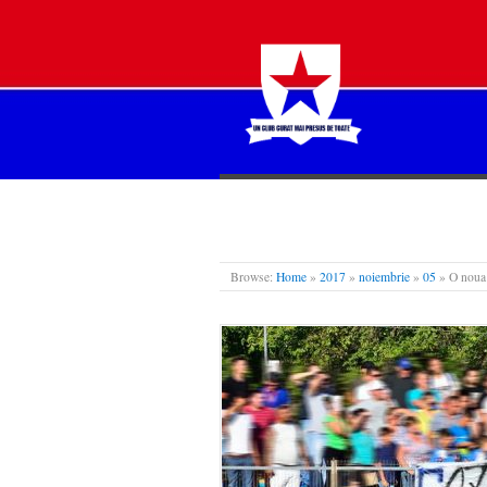
STEAUA LIBERĂ
Browse:
Home
»
2017
»
noiembrie
»
05
»
O noua 