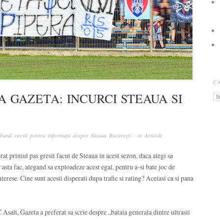
C
A GAZETA: INCURCI STEAUA SI
Ca
bună sursă pentru informații despre Steaua București
· in
Articole
erat primul pas gresit facut de Steaua in acest sezon, daca alegi sa
r asta fac, alegand sa exploadeze acest egal, pentru a-si bate joc de
terese. Cine sunt acesti disperati dupa trafic si rating? Aceiasi ca si pana
Asalt, Gazeta a preferat sa scrie despre „bataia generala dintre ultrasii