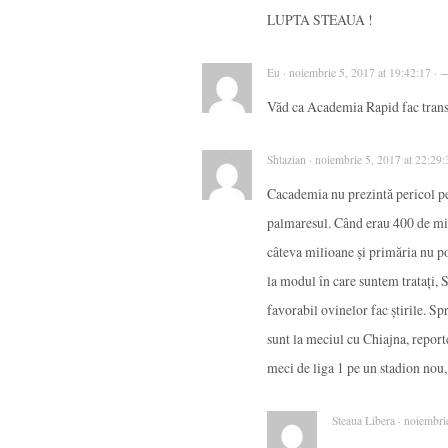
LUPTA STEAUA !
Eu · noiembrie 5, 2017 at 19:42:17 · 
Văd ca Academia Rapid fac transfe
Shtazian · noiembrie 5, 2017 at 22:29
Cacademia nu prezintă pericol pe
palmaresul. Când erau 400 de mi
câteva milioane și primăria nu po
la modul în care suntem tratați, S
favorabil ovinelor fac știrile. Sp
sunt la meciul cu Chiajna, report
meci de liga 1 pe un stadion nou,
Steaua Libera · noiembri