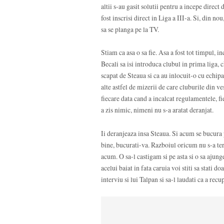
altii s-au gasit solutii pentru a incepe direct
fost inscrisi direct in Liga a III-a. Si, din no
sa se planga pe la TV.
Stiam ca asa o sa fie. Asa a fost tot timpul,
Becali sa isi introduca clubul in prima liga, c
scapat de Steaua si ca au inlocuit-o cu echipa 
alte astfel de mizerii de care cluburile din v
fiecare data cand a incalcat regulamentele, f
a zis nimic, nimeni nu s-a aratat deranjat.
Ii deranjeaza insa Steaua. Si acum se bucura 
bine, bucurati-va. Razboiul oricum nu s-a ter
acum. O sa-l castigam si pe asta si o sa ajun
acelui baiat in fata caruia voi stiti sa stati 
interviu si lui Talpan si sa-l laudati ca a re