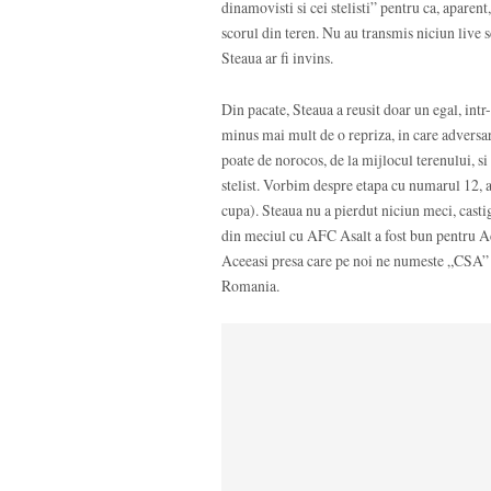
dinamovisti si cei stelisti” pentru ca, aparen
scorul din teren. Nu au transmis niciun live sc
Steaua ar fi invins.
Din pacate, Steaua a reusit doar un egal, intr-
minus mai mult de o repriza, in care adversari
poate de norocos, de la mijlocul terenului, si
stelist. Vorbim despre etapa cu numarul 12, a
cupa). Steaua nu a pierdut niciun meci, castig
din meciul cu AFC Asalt a fost bun pentru Ac
Aceeasi presa care pe noi ne numeste „CSA” s
Romania.