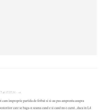
17 at 17:37:31 · →
ut cam improprie partida de fotbal si si-au pus amprenta asupra
mpostorilor care se baga-n seama cand e si cand nu e cazul , daca in L4