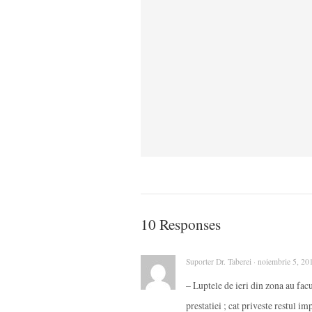
10 Responses
Suporter Dr. Taberei · noiembrie 5, 20
– Luptele de ieri din zona au fac
prestatiei ; cat priveste restul i