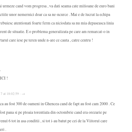
i urmeze cand vom progresa , va dati seama cate milioane de euro bani
ctiile unor nemernici doar ca sa ne-ncurce . Mai e de lucrat la echipa
 trebuiesc atentionati foarte ferm ca niciodata sa nu mia depaseasca linia
rent de situatie. E o problema generalizata pe care am remarcat-o in
rtarul care iese pe teren unde n-are ce cauta , catre centru !
A
CI !
17 at 18:02:59 · →
ri ca au fost 300 de oameni in Ghencea cand de fapt au fost cam 2000 . Ce
fost pana si pe ploaia torentiala din octombrie cand era orezarie pe
renul 6 tot in asa conditii , si tot i-au batut pe cei de la Viitorul care
eri .