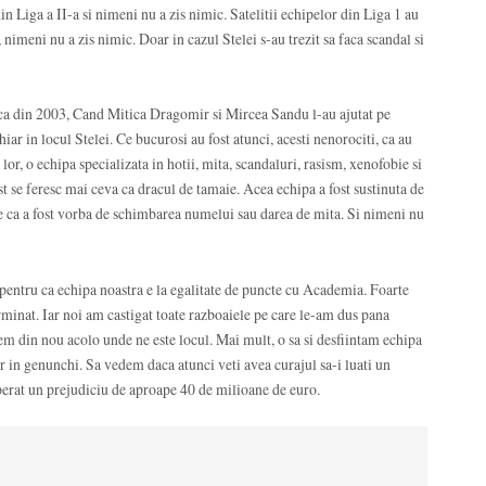
 din Liga a II-a si nimeni nu a zis nimic. Satelitii echipelor din Liga 1 au
u, nimeni nu a zis nimic. Doar in cazul Stelei s-au trezit sa faca scandal si
 inca din 2003, Cand Mitica Dragomir si Mircea Sandu l-au ajutat pe
hiar in locul Stelei. Ce bucurosi au fost atunci, acesti nenorociti, ca au
lor, o echipa specializata in hotii, mita, scandaluri, rasism, xenofobie si
est se feresc mai ceva ca dracul de tamaie. Acea echipa a fost sustinuta de
ie ca a fost vorba de schimbarea numelui sau darea de mita. Si nimeni nu
pentru ca echipa noastra e la egalitate de puncte cu Academia. Foarte
minat. Iar noi am castigat toate razboaiele pe care le-am dus pana
gem din nou acolo unde ne este locul. Mai mult, o sa si desfiintam echipa
doar in genunchi. Sa vedem daca atunci veti avea curajul sa-i luati un
cuperat un prejudiciu de aproape 40 de milioane de euro.