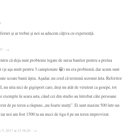
→
ruri și ar trebui și noi sa aducem câțiva cu experiență.
:37 · →
ntru că deja sunt probleme legate de sursa banilor pentru a prelua
i (și așa mult pentru 3 campionate 😀) nu era problemă, dar acum sunt
ate scoate banii ăștia. Așadar, nu cred că termină sezonul ăsta. Referitor
L nu uita nici de gigisport care, deși nu atât de virulent ca gesepe, tot
re exemplu în seara asta, când cei din studio au întrebat câte persoane
erul de pe teren a răspuns „nu foarte mulți”. Ei sunt maxim 500 într-un
 iar noi am fost 1500 la un meci de liga 4 pe un teren improvizat.
e 5, 2017 at 23:38:20 · →