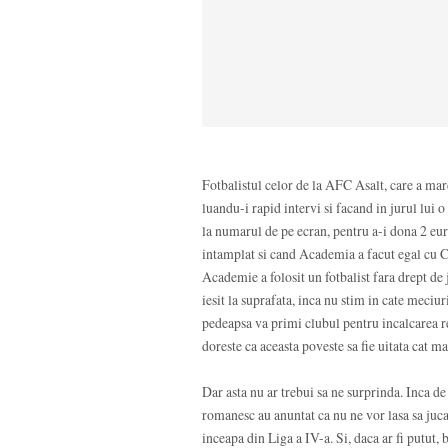
Fotbalistul celor de la AFC Asalt, care a marca
luandu-i rapid intervi si facand in jurul lui
la numarul de pe ecran, pentru a-i dona 2 euro b
intamplat si cand Academia a facut egal cu C
Academie a folosit un fotbalist fara drept de
iesit la suprafata, inca nu stim in cate meciu
pedeapsa va primi clubul pentru incalcarea r
doreste ca aceasta poveste sa fie uitata cat ma
Dar asta nu ar trebui sa ne surprinda. Inca de 
romanesc au anuntat ca nu ne vor lasa sa juca
inceapa din Liga a IV-a. Si, daca ar fi putut, 