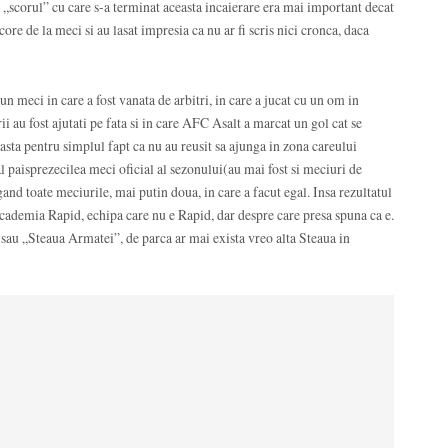
t, „scorul” cu care s-a terminat aceasta incaierare era mai important decat
ore de la meci si au lasat impresia ca nu ar fi scris nici cronca, daca
un meci in care a fost vanata de arbitri, in care a jucat cu un om in
i au fost ajutati pe fata si in care AFC Asalt a marcat un gol cat se
 asta pentru simplul fapt ca nu au reusit sa ajunga in zona careului
l paisprezecilea meci oficial al sezonului(au mai fost si meciuri de
and toate meciurile, mai putin doua, in care a facut egal. Insa rezultatul
ademia Rapid, echipa care nu e Rapid, dar despre care presa spuna ca e.
au „Steaua Armatei”, de parca ar mai exista vreo alta Steaua in