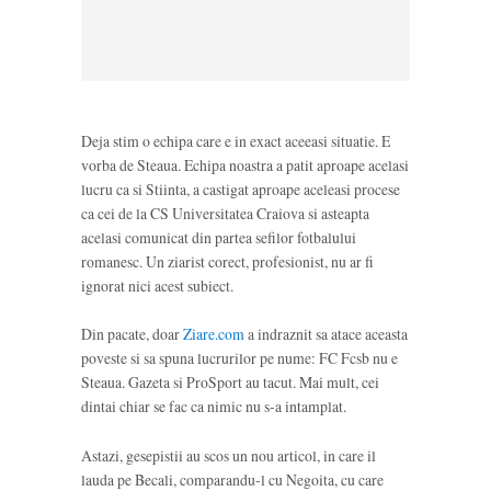
Deja stim o echipa care e in exact aceeasi situatie. E
vorba de Steaua. Echipa noastra a patit aproape acelasi
lucru ca si Stiinta, a castigat aproape aceleasi procese
ca cei de la CS Universitatea Craiova si asteapta
acelasi comunicat din partea sefilor fotbalului
romanesc. Un ziarist corect, profesionist, nu ar fi
ignorat nici acest subiect.
Din pacate, doar
Ziare.com
a indraznit sa atace aceasta
poveste si sa spuna lucrurilor pe nume: FC Fcsb nu e
Steaua. Gazeta si ProSport au tacut. Mai mult, cei
dintai chiar se fac ca nimic nu s-a intamplat.
Astazi, gesepistii au scos un nou articol, in care il
lauda pe Becali, comparandu-l cu Negoita, cu care