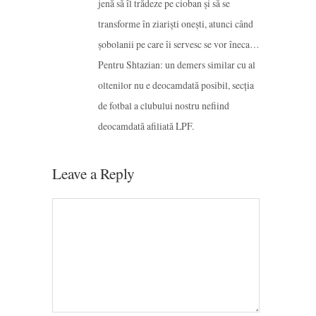
jenă să îl trădeze pe cioban şi să se
transforme în ziarişti oneşti, atunci când
şobolanii pe care îi servesc se vor îneca…
Pentru Shtazian: un demers similar cu al
oltenilor nu e deocamdată posibil, secţia
de fotbal a clubului nostru nefiind
deocamdată afiliată LPF.
Leave a Reply