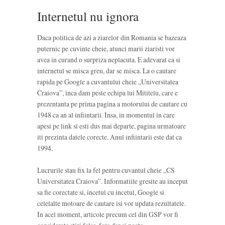
Internetul nu ignora
Daca politica de azi a ziarelor din Romania se bazeaza
puternic pe cuvinte cheie, atunci marii ziaristi vor
avea in curand o surpriza neplacuta. E adevarat ca si
internetul se misca greu, dar se misca. La o cautare
rapida pe Google a cuvantului cheie „Universitatea
Craiova”, inca dam peste echipa lui Mititelu, care e
prezentanta pe prima pagina a motorului de cautare cu
1948 ca an al infiintarii. Insa, in momentul in care
apesi pe link si esti dus mai departe, pagina urmatoare
iti prezinta datele corecte. Anul infiintarii este dat ca
1994.
Lucrurile stau fix la fel pentru cuvantul cheie „CS
Universitatea Craiova”. Informatiile gresite au inceput
sa fie corectate si, incetul cu incetul, Google si
celelalte motoare de cautare isi vor updata rezultatele.
In acel moment, articole precum cel din GSP vor fi