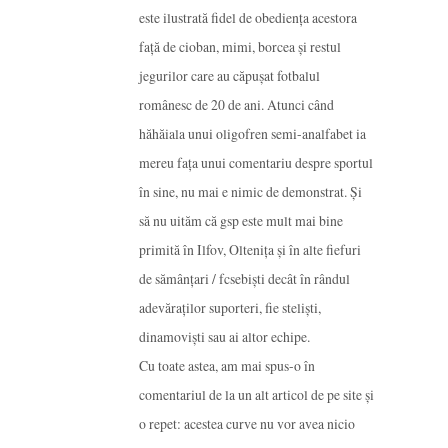
este ilustrată fidel de obedienţa acestora
faţă de cioban, mimi, borcea şi restul
jegurilor care au căpuşat fotbalul
românesc de 20 de ani. Atunci când
hăhăiala unui oligofren semi-analfabet ia
mereu faţa unui comentariu despre sportul
în sine, nu mai e nimic de demonstrat. Şi
să nu uităm că gsp este mult mai bine
primită în Ilfov, Olteniţa şi în alte fiefuri
de sămânţari / fcsebişti decât în rândul
adevăraţilor suporteri, fie stelişti,
dinamovişti sau ai altor echipe.
Cu toate astea, am mai spus-o în
comentariul de la un alt articol de pe site şi
o repet: acestea curve nu vor avea nicio