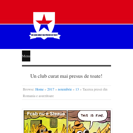
STEAUA
Menu
LIBERĂ
Un club curat mai presus de toate!
Browse:
Home
»
2017
»
noiembrie
»
13
»
Tacerea presei din
Romania e asurzitoare