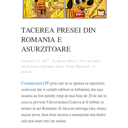
TACEREA PRESEI DIN
ROMANIA E
ASURZITOARE
noiembrie 13, 2017
· by
Steaua Libera | Cea mai bună
sursă pentru informații despre Steaua București
· in
Articole
Comunicatul LPF
prin care ni se spunea ca suporterii
craioveni dar si ceilalti iubitori ai fotbalului din tara
noastra au fost mintiti timp de mai bine de 20 de ani in
ceea ce priveste Universitatea Craiova ar fi trebuit sa
arunce in aer Romania. Si daca nu intreaga tara, atunci
macar presa. Insa doar tacerea a intampinat una dintre
cele mai mari stiri ale anului.