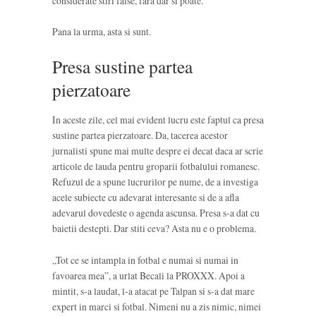
considerate stiri false, fara dar si poate.
Pana la urma, asta si sunt.
Presa sustine partea
pierzatoare
In aceste zile, cel mai evident lucru este faptul ca presa
sustine partea pierzatoare. Da, tacerea acestor
jurnalisti spune mai multe despre ei decat daca ar scrie
articole de lauda pentru groparii fotbalului romanesc.
Refuzul de a spune lucrurilor pe nume, de a investiga
acele subiecte cu adevarat interesante si de a afla
adevarul dovedeste o agenda ascunsa. Presa s-a dat cu
baietii destepti. Dar stiti ceva? Asta nu e o problema.
„Tot ce se intampla in fotbal e numai si numai in
favoarea mea”, a urlat Becali la PROXXX. Apoi a
mintit, s-a laudat, l-a atacat pe Talpan si s-a dat mare
expert in marci si fotbal. Nimeni nu a zis nimic, nimei