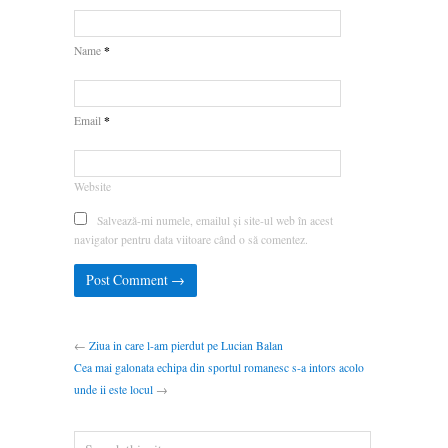
*
Name
*
Email
Website
Salvează-mi numele, emailul și site-ul web în acest
navigator pentru data viitoare când o să comentez.
←
Ziua in care l-am pierdut pe Lucian Balan
Cea mai galonata echipa din sportul romanesc s-a intors acolo
unde ii este locul
→