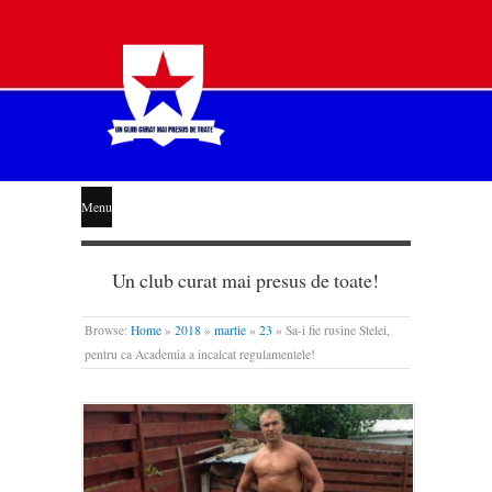
STEAUA
Menu
LIBERĂ
Un club curat mai presus de toate!
Browse:
Home
»
2018
»
martie
»
23
»
Sa-i fie rusine Stelei,
pentru ca Academia a incalcat regulamentele!