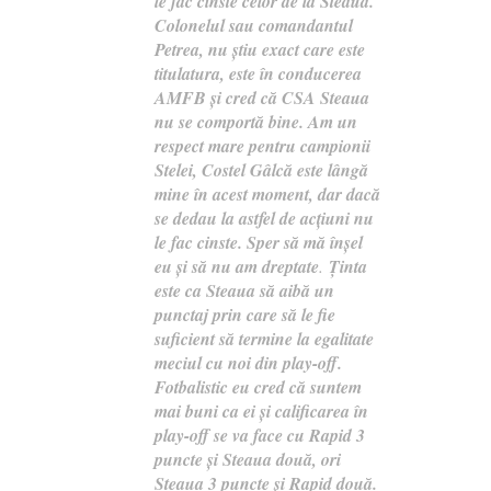
le fac cinste celor de la Steaua.
Colonelul sau comandantul
Petrea, nu ştiu exact care este
titulatura, este în conducerea
AMFB şi cred că CSA Steaua
nu se comportă bine. Am un
respect mare pentru campionii
Stelei, Costel Gâlcă este lângă
mine în acest moment, dar dacă
se dedau la astfel de acţiuni nu
le fac cinste. Sper să mă înşel
eu şi să nu am dreptate
.
Ţinta
este ca Steaua să aibă un
punctaj prin care să le fie
suficient să termine la egalitate
meciul cu noi din play-off.
Fotbalistic eu cred că suntem
mai buni ca ei şi calificarea în
play-off se va face cu Rapid 3
puncte şi Steaua două, ori
Steaua 3 puncte şi Rapid două.