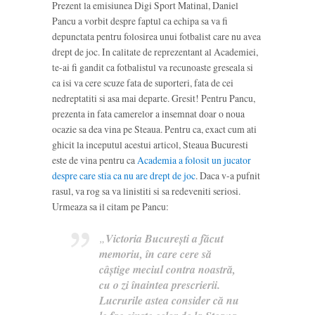
Prezent la emisiunea Digi Sport Matinal, Daniel
Pancu a vorbit despre faptul ca echipa sa va fi
depunctata pentru folosirea unui fotbalist care nu avea
drept de joc. In calitate de reprezentant al Academiei,
te-ai fi gandit ca fotbalistul va recunoaste greseala si
ca isi va cere scuze fata de suporteri, fata de cei
nedreptatiti si asa mai departe. Gresit! Pentru Pancu,
prezenta in fata camerelor a insemnat doar o noua
ocazie sa dea vina pe Steaua. Pentru ca, exact cum ati
ghicit la inceputul acestui articol, Steaua Bucuresti
este de vina pentru ca
Academia a folosit un jucator
despre care stia ca nu are drept de joc
. Daca v-a pufnit
rasul, va rog sa va linistiti si sa redeveniti seriosi.
Urmeaza sa il citam pe Pancu:
„
Victoria Bucureşti a făcut
memoriu, în care cere să
câştige meciul contra noastră,
cu o zi înaintea prescrierii.
Lucrurile astea consider că nu