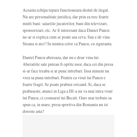
Aceasta echipa tepara functioneaza destul de ilegal.
Nu are personalitate juridica, dar prin ea trec foarte
multi bani: salariile jucatorilor, bani din televizari,
sponsorizari, etc. Ar fi interesant daca Daniel Pancu
ne-ar si explica cum se poate asa ceva. Sau e de vina
Steaua si aici? In mintea celor ca Pancu, cu siguranta.
Daniel Pancu abereaza, dar nu e doar vina lui.
Aberatiile sale puteau fi oprite usor, daca cei din presa
si-ar face treaba si ar pune intrebari. Insa nimeni nu
vrea sa puna intrebari. Pentru ca visul lui Pancu e
foarte fragil. Se poate prabusi oricand. Si, daca se
prabuseste, atunci in Liga a III-a nu va mai intra visul
lui Pancu, ci cosmarul lui Becali. Oare mai trebuie sa
spun ca, in mare, presa sportiva din Romania nu isi
doreste asta?