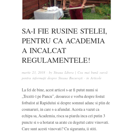
SA-I FIE RUSINE STELEI,
PENTRU CA ACADEMIA
A INCALCAT
REGULAMENTELE!
martie 23, 2018
· by
Steaua Libera | Cea mai bună sursă
pentru informații despre Steaua București
· in
Articole
La fel de bine, acest articol s-ar fi putut numi si
„Treziti-l pe Pancu”, deoarece e vorba despre fostul
fotbalist al Rapidului si despre somnul adanc si plin de
cosmaruri, in care s-a afundat. Acesta a vazut ca
echipa sa, Academia, risca sa piarda inca cel putin 3
puncte si s-a hotarat sa arate cu degetul catre vinovati.
Care sunt acesti vinovati? Cu siguranta, ii stiti.