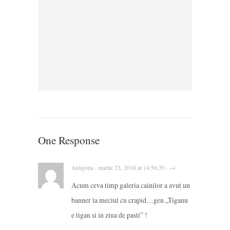
One Response
Antigona · martie 23, 2018 at 14:56:20 · →
Acum ceva timp galeria cainilor a avut un
banner la meciul cu crapid…gen „Tiganu
e tigan si in ziua de pasti” !