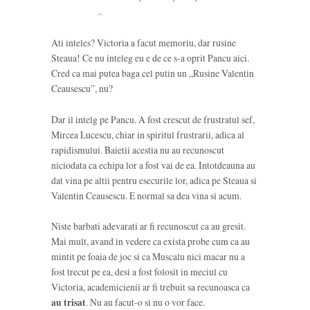
„
Ati inteles? Victoria a facut memoriu, dar rusine
Steaua! Ce nu inteleg eu e de ce s-a oprit Pancu aici.
Cred ca mai putea baga cel putin un „Rusine Valentin
Ceausescu”, nu?
Dar il intelg pe Pancu. A fost crescut de frustratul sef,
Mircea Lucescu, chiar in spiritul frustrarii, adica al
rapidismului. Baietii acestia nu au recunoscut
niciodata ca echipa lor a fost vai de ea. Intotdeauna au
dat vina pe altii pentru esecurile lor, adica pe Steaua si
Valentin Ceausescu. E normal sa dea vina si acum.
Niste barbati adevarati ar fi recunoscut ca au gresit.
Mai mult, avand in vedere ca exista probe cum ca au
mintit pe foaia de joc si ca Muscalu nici macar nu a
fost trecut pe ea, desi a fost folosit in meciul cu
Victoria, academicienii ar fi trebuit sa recunoasca ca
au trisat
. Nu au facut-o si nu o vor face.