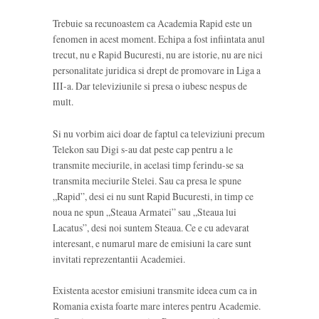
Trebuie sa recunoastem ca Academia Rapid este un
fenomen in acest moment. Echipa a fost infiintata anul
trecut, nu e Rapid Bucuresti, nu are istorie, nu are nici
personalitate juridica si drept de promovare in Liga a
III-a. Dar televiziunile si presa o iubesc nespus de
mult.
Si nu vorbim aici doar de faptul ca televiziuni precum
Telekon sau Digi s-au dat peste cap pentru a le
transmite meciurile, in acelasi timp ferindu-se sa
transmita meciurile Stelei. Sau ca presa le spune
„Rapid”, desi ei nu sunt Rapid Bucuresti, in timp ce
noua ne spun „Steaua Armatei” sau „Steaua lui
Lacatus”, desi noi suntem Steaua. Ce e cu adevarat
interesant, e numarul mare de emisiuni la care sunt
invitati reprezentantii Academiei.
Existenta acestor emisiuni transmite ideea cum ca in
Romania exista foarte mare interes pentru Academie.