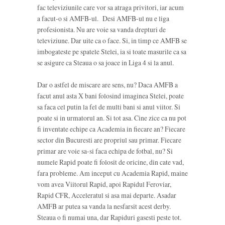
fac televiziunile care vor sa atraga privitori, iar acum
a facut-o si AMFB-ul. Desi AMFB-ul nu e liga
profesionista. Nu are voie sa vanda drepturi de
televiziune. Dar uite ca o face. Si, in timp ce AMFB se
imbogateste pe spatele Stelei, ia si toate masurile ca sa
se asigure ca Steaua o sa joace in Liga 4 si la anul.
Dar o astfel de miscare are sens, nu? Daca AMFB a
facut anul asta X bani folosind imaginea Stelei, poate
sa faca cel putin la fel de multi bani si anul viitor. Si
poate si in urmatorul an. Si tot asa. Cine zice ca nu pot
fi inventate echipe ca Academia in fiecare an? Fiecare
sector din Bucuresti are propriul sau primar. Fiecare
primar are voie sa-si faca echipa de fotbal, nu? Si
numele Rapid poate fi folosit de oricine, din cate vad,
fara probleme. Am inceput cu Academia Rapid, maine
vom avea Viitorul Rapid, apoi Rapidul Feroviar,
Rapid CFR, Acceleratul si asa mai departe. Asadar
AMFB ar putea sa vanda la nesfarsit acest derby.
Steaua o fi numai una, dar Rapiduri gasesti peste tot.