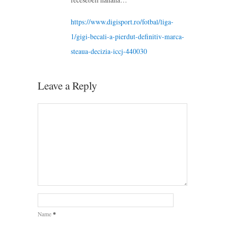
https://www.digisport.ro/fotbal/liga-
1/gigi-becali-a-pierdut-definitiv-marca-
steaua-decizia-iccj-440030
Leave a Reply
*
Name