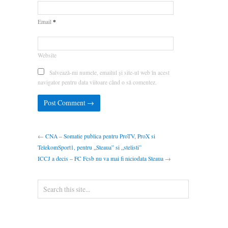
*
Email
Website
Salvează-mi numele, emailul și site-ul web în acest
navigator pentru data viitoare când o să comentez.
←
CNA – Somatie publica pentru ProTV, ProX si
TelekomSport1, pentru „Steaua” si „stelisti”
ICCJ a decis – FC Fcsb nu va mai fi niciodata Steaua
→