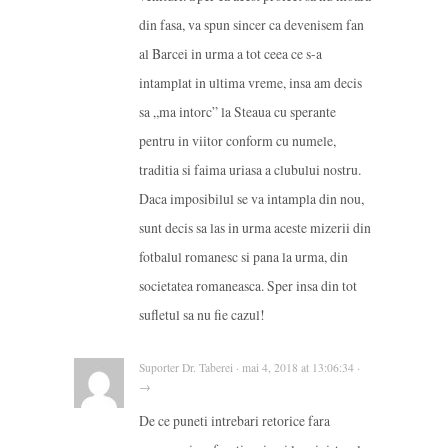
din fasa, va spun sincer ca devenisem fan
al Barcei in urma a tot ceea ce s-a
intamplat in ultima vreme, insa am decis
sa „ma intorc” la Steaua cu sperante
pentru in viitor conform cu numele,
traditia si faima uriasa a clubului nostru.
Daca imposibilul se va intampla din nou,
sunt decis sa las in urma aceste mizerii din
fotbalul romanesc si pana la urma, din
societatea romaneasca. Sper insa din tot
sufletul sa nu fie cazul!
Suporter Dr. Taberei · mai 4, 2018 at 13:06:34 ·
→
De ce puneti intrebari retorice fara