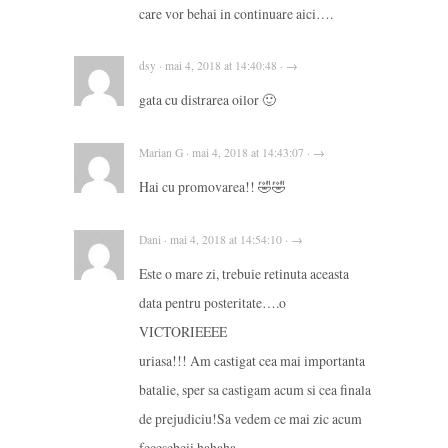
care vor behai in continuare aici….
dsy · mai 4, 2018 at 14:40:48 · →
gata cu distrarea oilor 🙂
Marian G · mai 4, 2018 at 14:43:07 · →
Hai cu promovarea!! 🤣🤣
Dani · mai 4, 2018 at 14:54:10 · →
Este o mare zi, trebuie retinuta aceasta
data pentru posteritate….o
VICTORIEEEE
uriasa!!! Am castigat cea mai importanta
batalie, sper sa castigam acum si cea finala
de prejudiciu!Sa vedem ce mai zic acum
fecesebeii hahaha…