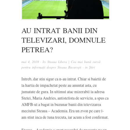
AU INTRAT BANII DIN
TELEVIZARI, DOMNULE
PETREA?
mai 4, 2018
· by
Steaua Libera | Cea mai bună sursă
pentru informații despre Steaua București
· in
Știri
Intreb, dar stiu sigur ca n-au intrat. Chiar si baietii de
la hartia de impachetat peste au anuntat asta, cu
jumatate de gura. In ultimul atac mizerabil la adresa
Stelei, Maria Andries, antistelista de serviciu, a spus ca
AMFB-ul a bagat in buzunar banii din televizarea
meciului Steaua – Academia. Era un zvon pe care l-
am stiut inca de luna trecuta, iar acum a fost confirmat.
Steaua – Academia a spart recordul de prezenta pe un