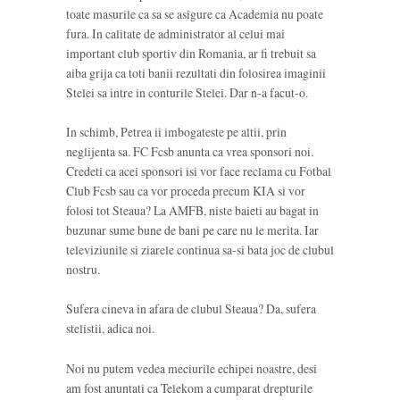
toate masurile ca sa se asigure ca Academia nu poate
fura. In calitate de administrator al celui mai
important club sportiv din Romania, ar fi trebuit sa
aiba grija ca toti banii rezultati din folosirea imaginii
Stelei sa intre in conturile Stelei. Dar n-a facut-o.
In schimb, Petrea ii imbogateste pe altii, prin
neglijenta sa. FC Fcsb anunta ca vrea sponsori noi.
Credeti ca acei sponsori isi vor face reclama cu Fotbal
Club Fcsb sau ca vor proceda precum KIA si vor
folosi tot Steaua? La AMFB, niste baieti au bagat in
buzunar sume bune de bani pe care nu le merita. Iar
televiziunile si ziarele continua sa-si bata joc de clubul
nostru.
Sufera cineva in afara de clubul Steaua? Da, sufera
stelistii, adica noi.
Noi nu putem vedea meciurile echipei noastre, desi
am fost anuntati ca Telekom a cumparat drepturile