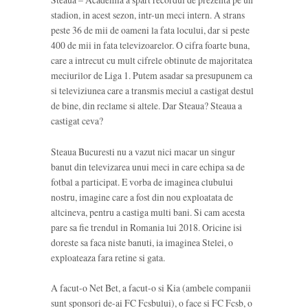
stadion, in acest sezon, intr-un meci intern. A strans
peste 36 de mii de oameni la fata locului, dar si peste
400 de mii in fata televizoarelor. O cifra foarte buna,
care a intrecut cu mult cifrele obtinute de majoritatea
meciurilor de Liga 1. Putem asadar sa presupunem ca
si televiziunea care a transmis meciul a castigat destul
de bine, din reclame si altele. Dar Steaua? Steaua a
castigat ceva?
Steaua Bucuresti nu a vazut nici macar un singur
banut din televizarea unui meci in care echipa sa de
fotbal a participat. E vorba de imaginea clubului
nostru, imagine care a fost din nou exploatata de
altcineva, pentru a castiga multi bani. Si cam acesta
pare sa fie trendul in Romania lui 2018. Oricine isi
doreste sa faca niste banuti, ia imaginea Stelei, o
exploateaza fara retine si gata.
A facut-o Net Bet, a facut-o si Kia (ambele companii
sunt sponsori de-ai FC Fcsbului), o face si FC Fcsb, o