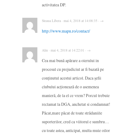
activitatea DP.
Steaua Libera · mai 4, 2018 at 14:08:35 · →
http://www.mapn.ro/contact/
Alin · mai 4, 2018 at 14:22:01 · →
Cea mai bună apărare a oierului in
procesul cu prejudiciul ar fi bazată pe
conținutul acestui articol. Daca șefii
clubului acționează de o asemenea
manieră, de la el ce vrem? Porcul trebuie
reclamat la DGA, anchetat si condamnat!
Păcat,mare păcat de toate strădaniile
suporterilor, cred ca viitorul e sumbru…
cu toate astea, anticipat, multa muie oilor