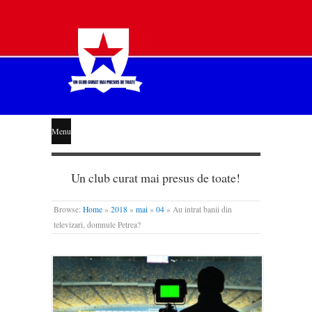
STEAUA
Menu
LIBERĂ
Un club curat mai presus de toate!
Browse:
Home
»
2018
»
mai
»
04
»
Au intrat banii din
televizari, domnule Petrea?