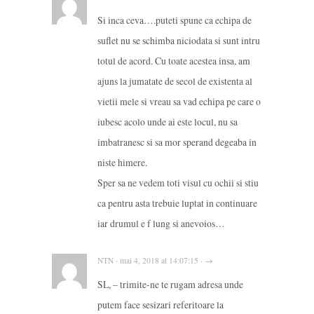
Si inca ceva….puteti spune ca echipa de
suflet nu se schimba niciodata si sunt intru
totul de acord. Cu toate acestea insa, am
ajuns la jumatate de secol de existenta al
vietii mele si vreau sa vad echipa pe care o
iubesc acolo unde ai este locul, nu sa
imbatranesc si sa mor sperand degeaba in
niste himere.
Sper sa ne vedem toti visul cu ochii si stiu
ca pentru asta trebuie luptat in continuare
iar drumul e f lung si anevoios…
NTN · mai 4, 2018 at 14:07:15 · →
SL, – trimite-ne te rugam adresa unde
putem face sesizari referitoare la