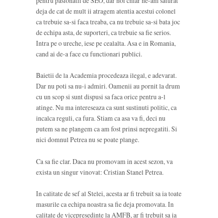
pentru pasionatii de SEO, dar noi chiar ne-am saturat
deja de cat de mult ii atragem atentia acestui colonel
ca trebuie sa-si faca treaba, ca nu trebuie sa-si bata joc
de echipa asta, de suporteri, ca trebuie sa fie serios.
Intra pe o ureche, iese pe cealalta. Asa e in Romania,
cand ai de-a face cu functionari publici.
Baietii de la Academia procedeaza ilegal, e adevarat.
Dar nu poti sa nu-i admiri. Oamenii au pornit la drum
cu un scop si sunt dispusi sa faca orice pentru a-l
atinge. Nu ma intereseaza ca sunt sustinuti politic, ca
incalca reguli, ca fura. Stiam ca asa va fi, deci nu
putem sa ne plangem ca am fost prinsi nepregatiti. Si
nici domnul Petrea nu se poate plange.
Ca sa fie clar. Daca nu promovam in acest sezon, va
exista un singur vinovat: Cristian Stanel Petrea.
In calitate de sef al Stelei, acesta ar fi trebuit sa ia toate
masurile ca echipa noastra sa fie deja promovata. In
calitate de vicepresedinte la AMFB, ar fi trebuit sa ia