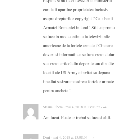
raspuns si nu faceti sesizari la ministerul
caruia ii apartine proprietatea inclusiv
asupra drepturilor copyright ? Ca-s banii
Armatei Romaniei in fond ! Stit ce promo
se face in mod continuu la televiziunile
americane de la fortele armate ? Cine are
dovezi si informatii ca se fura vreun dolar
sau vreun articol din depozite sau din alte
locatii ale US Army e invitat sa depuna
imediat sesizare pe adresa fortelor armate
pentru ancheta !
Steaua Libera · mai 4, 2018 at 13:08:52 · →
Am facut. Poate ar trebui sa faca si altii.
Dani · mai 4, 2018 at 13:08:04 · →