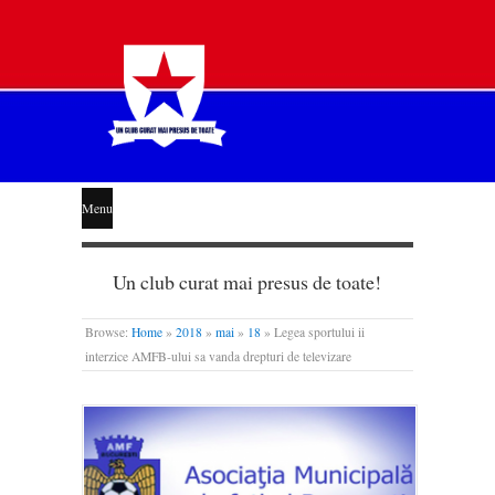
STEAUA
Menu
LIBERĂ
Un club curat mai presus de toate!
Browse:
Home
»
2018
»
mai
»
18
»
Legea sportului ii
interzice AMFB-ului sa vanda drepturi de televizare