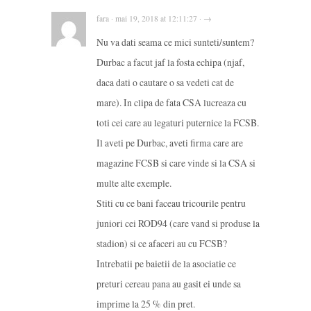
fara · mai 19, 2018 at 12:11:27 · →
Nu va dati seama ce mici sunteti/suntem?
Durbac a facut jaf la fosta echipa (njaf,
daca dati o cautare o sa vedeti cat de
mare). In clipa de fata CSA lucreaza cu
toti cei care au legaturi puternice la FCSB.
Il aveti pe Durbac, aveti firma care are
magazine FCSB si care vinde si la CSA si
multe alte exemple.
Stiti cu ce bani faceau tricourile pentru
juniori cei ROD94 (care vand si produse la
stadion) si ce afaceri au cu FCSB?
Intrebatii pe baietii de la asociatie ce
preturi cereau pana au gasit ei unde sa
imprime la 25 % din pret.