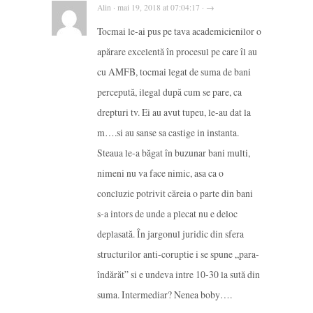
Alin · mai 19, 2018 at 07:04:17 · →
Tocmai le-ai pus pe tava academicienilor o
apărare excelentă în procesul pe care îl au
cu AMFB, tocmai legat de suma de bani
percepută, ilegal după cum se pare, ca
drepturi tv. Ei au avut tupeu, le-au dat la
m….si au sanse sa castige in instanta.
Steaua le-a băgat în buzunar bani multi,
nimeni nu va face nimic, asa ca o
concluzie potrivit căreia o parte din bani
s-a intors de unde a plecat nu e deloc
deplasată. În jargonul juridic din sfera
structurilor anti-coruptie i se spune „para-
îndărăt” si e undeva intre 10-30 la sută din
suma. Intermediar? Nenea boby….