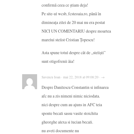
confirmă ceea ce știam deja!
Pe site-ul wcsb, fcsteoaia.ro, până în
dimineața zilei de 20 mai nu era postat
NICI UN COMENTARIU despre moartea
marelui stelist Cristian Țopescu!
Asta spune totul despre cât de „steliști”
sunt oligofrenii ăia!
Savencu Ioan · mai 22, 2018 at 09:08:20 · →
Despre Danilescu Constantin si infinarea
afc nu a zis nimeni nimic niciodata.
nici despre cum au ajuns in AFC teia
sponte becali sassu vasile stoichita
gheorghe alexa si lucian becali.
nu aveti documente nu