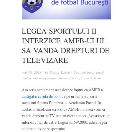
LEGEA SPORTULUI II
INTERZICE AMFB-ULUI
SA VANDA DREPTURI DE
TELEVIZARE
mai 18, 2018
· by
Steaua Libera | Cea mai bună sursă
pentru informații despre Steaua București
· in
Articole
Am scris saptamana asta despre faptul ca AMFB
a
castigat o caruta de bani
de pe urma televizarii
meciului Steaua Bucuresti – Academia Partid. In
acelasi articol, am scris si ca AMFB nu avea voie sa
vanda drepturile TV pentru niciun meci. Acest lucru e
interzis chiar de catre Legea nr. 69/2000, adica legea
educatiei fizice si sportului.