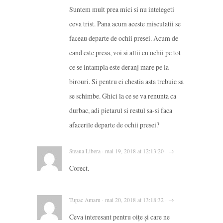
Suntem mult prea mici si nu intelegeti
ceva trist. Pana acum aceste misculatii se
faceau departe de ochii presei. Acum de
cand este presa, voi si altii cu ochii pe tot
ce se intampla este deranj mare pe la
birouri. Si pentru ei chestia asta trebuie sa
se schimbe. Ghici la ce se va renunta ca
durbac, adi pietarul si restul sa-si faca
afacerile departe de ochii presei?
Steaua Libera · mai 19, 2018 at 12:13:20 · →
Corect.
Tupac Amaru · mai 20, 2018 at 13:18:32 · →
Ceva interesant pentru oițe și care ne