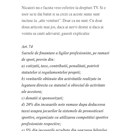
Nicaieri nu e facuta vreo referire la drepturi TV. Si e
usor sa te dai batut si sa crezi ca aceste sume sunt
incluse la „alte venituri”. Doar ca nu sunt. Cu doar
doua articole mai jos, daca ai nervi destui si daca ai
vointa sa cauti adevarul, gasesti explicatia:
Art. 74
Sursele de finantare a ligilor profesioniste, pe ramuri
de sport, provin din:
a) cotizatii, taxe, contributii, penalitati, potrivit
statutelor si regulamentelor proprii;
b) veniturile obtinute din activitatile realizate in
legatura directa cu statutul si obiectul de activitate
ale acestora;
c) donatii si sponsorizari;
d) 20% din incasarile nete ramase dupa deducerea
taxei asupra jocurilor la sistemele de pronosticuri
sportive, organizate cu utilizarea competitiei sportive
profesioniste respective;
e) 5% din incasarile rezultate din vanzarea biletelor