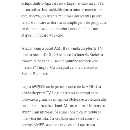
echipe dintr-o liga care nu e Liga 1 si care nu e la fel
de atractiva. Insa achizitionarea tuturor meciurilor
este altceva, o varianta mult mai interesanta pentru
televiziuni care ar dori sa-si umple grila de programe
cu cate unul sau doua meciuri(cele mai bune ale
etapei) in fiecare weekend.
Asadar, cum a putut AMFB sa vanda drepturile TV
pentru meciurile Stelei si de ce i-a interzis Stelei sa
transmita pe canalul sau de youtube respectivele
meciuri? Simplu. Cu acceptul celor care conduc
Steaua Bucuresti.
Legea 69/2000 nu le permite celor de la AMFB sa
vanda drepturi TV. Legile tarii nu le permit sa se
foloseasca gratis de imaginea Stelei sau a oricarei alte
entitati pentru a face bani. Miroase a furt? Miroase a
abuz? Cam miroase. Si atunci poate ca ar trebui sa
intervina justitia. Ca sa aflam mai exact cum si-a
permis AMFB sa vanda ceva ce nu-i apartinea.