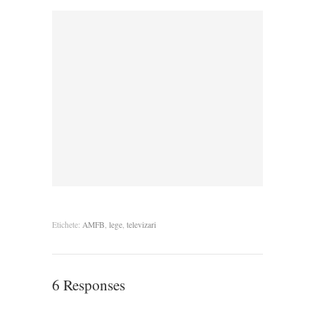
Etichete:
AMFB
,
lege
,
televizari
6 Responses