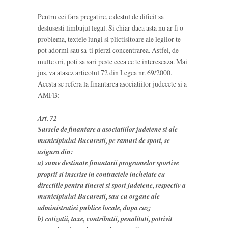
Pentru cei fara pregatire, e destul de dificil sa
deslusesti limbajul legal. Si chiar daca asta nu ar fi o
problema, textele lungi si plictisitoare ale legilor te
pot adormi sau sa-ti pierzi concentrarea. Astfel, de
multe ori, poti sa sari peste ceea ce te intereseaza. Mai
jos, va atasez articolul 72 din Legea nr. 69/2000.
Acesta se refera la finantarea asociatiilor judecete si a
AMFB:
Art. 72
Sursele de finantare a asociatiilor judetene si ale
municipiului Bucuresti, pe ramuri de sport, se
asigura din:
a) sume destinate finantarii programelor sportive
proprii si inscrise in contractele incheiate cu
directiile pentru tineret si sport judetene, respectiv a
municipiului Bucuresti, sau cu organe ale
administratiei publice locale, dupa caz;
b) cotizatii, taxe, contributii, penalitati, potrivit