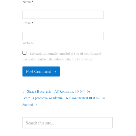
*
Name
*
Email
Website
Salvează-mi numele, emailul și site-ul web în acest
navigator pentru data viitoare când o să comentez.
←
Steaua Bucuresti – AS Romprim, 10-0 (4-0)
Pentru a promova Academia, FRF si-a incalcat ROAF-ul si
Statutul
→