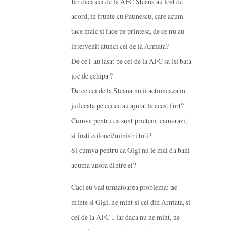
Iar daca cei de la AFC Steaua au fost de
acord, in frunte cu Paunescu, care acum
tace malc si face pe printesa, de ce nu au
intervenit atunci cei de la Armata?
De ce i-au lasat pe cei de la AFC sa isi bata
joc de echipa ?
De ce cei de la Steaua nu ii actioneaza in
judecata pe cei ce au ajutat la acest furt?
Cumva pentru ca sunt prieteni, camarazi,
si fosti colonei/ministri toti?
Si cumva pentru ca Gigi nu le mai da bani
acuma unora dintre ei?
Caci eu vad urmatoarea problema: ne
minte si Gigi, ne mint si cei din Armata, si
cei de la AFC .. iar daca nu ne mint, ne