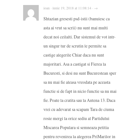
ioan · iunie 19, 2018 at 11:08:14 · →
Shtazian gresesti psd-istii (banuiesc ca
asta ai vrut sa scrii) nu sunt mai multi
decat noi ceilalti. Dar sistemul de vot intr-
un singur tur de scrutin le permite sa
castige alegerile Chiar daca nu sunt
majoritari. Asa a castigat si Fierea la
Bucuresti, si desi nu sunt Bucurestean sper
sa nu mai fie aleasa vreodata pe aceasta
functie si de fapt in nicio functie sa nu mai
fie. Poate la cratita sau la Antena 13. Daca
vrei cu adevarat sa scapam Tara de ciuma
rosie mergi la orice sediu al Partidului
Miscarea Populara si semneaza petitia
pentru revenirea la alegerea PriMarilor in