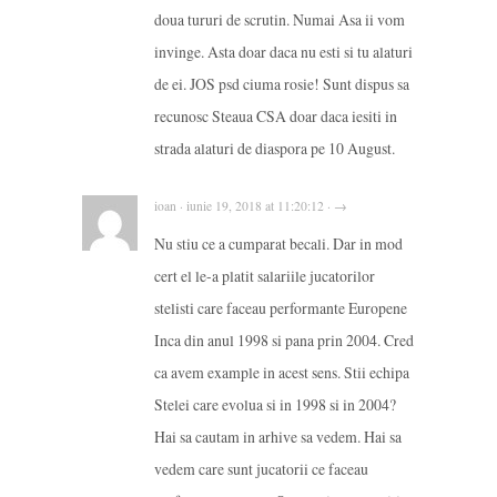
doua tururi de scrutin. Numai Asa ii vom
invinge. Asta doar daca nu esti si tu alaturi
de ei. JOS psd ciuma rosie! Sunt dispus sa
recunosc Steaua CSA doar daca iesiti in
strada alaturi de diaspora pe 10 August.
ioan · iunie 19, 2018 at 11:20:12 · →
Nu stiu ce a cumparat becali. Dar in mod
cert el le-a platit salariile jucatorilor
stelisti care faceau performante Europene
Inca din anul 1998 si pana prin 2004. Cred
ca avem example in acest sens. Stii echipa
Stelei care evolua si in 1998 si in 2004?
Hai sa cautam in arhive sa vedem. Hai sa
vedem care sunt jucatorii ce faceau