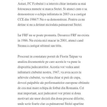
Astazi, FC Fcsbului i-a interzis chiar instanta sa mai
foloseasca numele si marca Stelei. Si atunci cum o sa
demonstreze o echipa infiintata in 2003 ca a castigat
CCE din 1986?! Nu o sa demonstreze. Pentru ca nu
detine si nu a detinut niciodata palmaresul Stelei.
Iar FRF nu se poate pronunta. Deoarece FRF nu exista
in 1986. Nu exista nici macar in 2001, atunci cand
Steaua a castigat ultimul sau titlu.
Procesul in constatare pornit de Florin Talpan va
analiza documentele pe care acesta le va pune la
dispozitia judecatorilor. Acestia vor vedea anul
infiintarii clubului nostru, 1947, va avea acces la
arhivele clubului, va vedea chiar si puii de cupa,
dovezi palpabile ale performantelor europene obtinute
de cea mai mare echipa de fotbal din Romania. Cel
mai important, acei judecatori vor primi si doua
motivari ale unor decizii din doua procese diferite,
unde scrie foarte clar ca palmaresul Stelei apartine