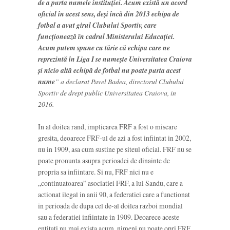
de a purta numele instituţiei. Acum există un acord
oficial în acest sens, deşi încă din 2013 echipa de
fotbal a avut girul Clubului Sportiv, care
funcţionează în cadrul Ministerului Educaţiei.
Acum putem spune cu tărie că echipa care ne
reprezintă în Liga I se numeşte Universitatea Craiova
şi nicio altă echipă de fotbal nu poate purta acest
nume
” a declarat Pavel Badea, directorul Clubului
Sportiv de drept public Universitatea Craiova, in
2016.
In al doilea rand, implicarea FRF a fost o miscare
gresita, deoarece FRF-ul de azi a fost infiintat in 2002,
nu in 1909, asa cum sustine pe siteul oficial. FRF nu se
poate pronunta asupra perioadei de dinainte de
propria sa infiintare. Si nu, FRF nici nu e
„continuatoarea” asociatiei FRF, a lui Sandu, care a
actionat ilegal in anii 90, a federatiei care a functionat
in perioada de dupa cel de-al doilea razboi mondial
sau a federatiei infiintate in 1909. Deoarece aceste
entitati nu mai exista acum, nimeni nu poate opri FRF