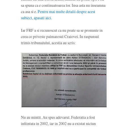
sa spuna ca e continuatoarea lor. Insa asta nu inseamna
ca asa si e.
Pentru mai multe detalii despre acest
subiect, apasati aici.
Iar FRF a si recunoscut ca nu poate sa se pronunte in
ceea ce priveste palmaresul Craiovei. In raspunsul
trimis tribunalului, acestia au scris:
Nu au mintit. Au spus adevarul. Federatia a fost
infiintata in 2002, iar in 2002 nu a existat niciun