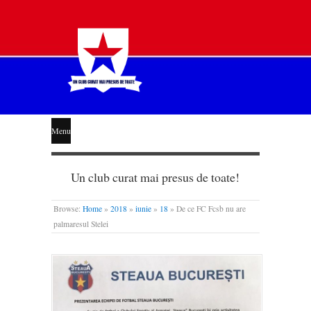
STEAUA
Menu
LIBERĂ
Un club curat mai presus de toate!
Browse:
Home
»
2018
»
iunie
»
18
»
De ce FC Fcsb nu are
palmaresul Stelei