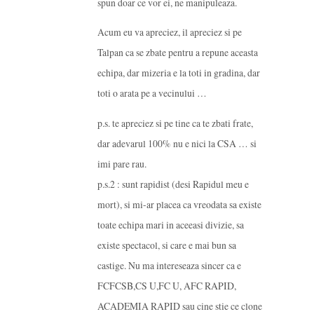
spun doar ce vor ei, ne manipuleaza.
Acum eu va apreciez, il apreciez si pe
Talpan ca se zbate pentru a repune aceasta
echipa, dar mizeria e la toti in gradina, dar
toti o arata pe a vecinului …
p.s. te apreciez si pe tine ca te zbati frate,
dar adevarul 100% nu e nici la CSA … si
imi pare rau.
p.s.2 : sunt rapidist (desi Rapidul meu e
mort), si mi-ar placea ca vreodata sa existe
toate echipa mari in aceeasi divizie, sa
existe spectacol, si care e mai bun sa
castige. Nu ma intereseaza sincer ca e
FCFCSB,CS U,FC U, AFC RAPID,
ACADEMIA RAPID sau cine stie ce clone