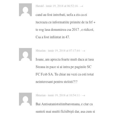
Harald · iunie 19, 2018 at 06:52:16 · →
cand au fost intrebati, uefa a zis ca ei
lucreaza cu informatiile primite de la frf +
te rog lasa denumirea csa 2017 , e ridicol,
Csa a fost infiintat in 47.
Shtazian · iunie 19, 2018 at 07:17:44 · →
Ioane, am aprecia foarte mult daca ai lasa
Steaua in pace si ai intra pe paginile SC
FC Fcsb SA. Tu chiar nu vezi ca esti total
neinteresant pentru stelisti?!?
Shtazian · iunie 19, 2018 at 10:54:11 · →
Bai Antisatanistsilimbaromana, e clar ca
sunteti mai multi fîcîsîbiști dar, asa cum si