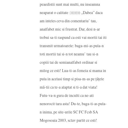
peaedistii sunt mai multi, nu inseamna
neaparat o calitate :))))))) „Dabea” daca
am inteles ceva din comentariu’ tau,
analfabet mic si frustrat. Dar, desi n-ar
trebui sa-ti raspund ca esti vai mortii tai iti
transmit urmatoarele: baga-mi-as pula-n
toti mortii tai si-n tot neamu’ tau si-n
copiii tai de semianalfabet ordinar si
milog ce esti! Lua-ti-as femeia si mama in
pula in acelasi timp si pisa-m-as pe țâțele
mă-tii ca te-a alaptat si ti-a dat viata!
Futu-va-n gura de inculti ca ne-ati
nenorocit tara asta! Du-te, baga-ti-as pula-
n inima, pe site-urile SC FC Fcsb SA
Mogosoaia 2003, sclav parlit ce esti!