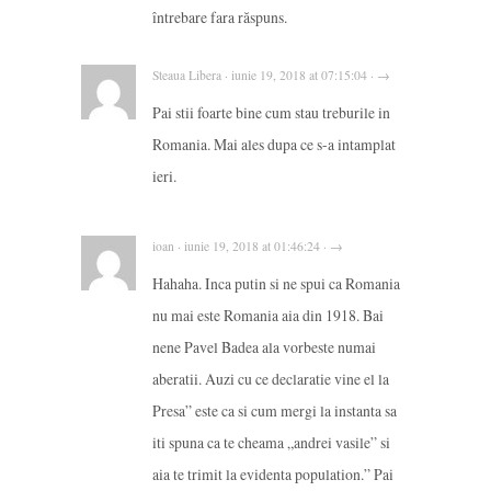
întrebare fara răspuns.
Steaua Libera · iunie 19, 2018 at 07:15:04 · →
Pai stii foarte bine cum stau treburile in
Romania. Mai ales dupa ce s-a intamplat
ieri.
ioan · iunie 19, 2018 at 01:46:24 · →
Hahaha. Inca putin si ne spui ca Romania
nu mai este Romania aia din 1918. Bai
nene Pavel Badea ala vorbeste numai
aberatii. Auzi cu ce declaratie vine el la
Presa” este ca si cum mergi la instanta sa
iti spuna ca te cheama „andrei vasile” si
aia te trimit la evidenta population.” Pai