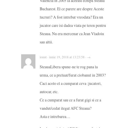
Valencia in 2005 la aceeasi echipa Steaua
Bucharest. El ce parere are despre Aceste
lucruri? A fost intrebat vreodata? Era un
jucator care isi dadea viata pe teren pentru
Steaua. Nu era mercenar ca Jean Vladoiu
sau altii.
ionut · iunie 19, 2018 at 13:23:58 · →
SteauaLibera spune-ne te rog pana la
urma, ce a preluat/furat ciobanul in 2003?
Caci acolo el a cumparat ceva :jucatori,
autocar, etc.
Ce a cumparat sau ce a furat gigi si ce a
vandut/cedat ilegal AFC Steaua?
Asta e intrebarea…