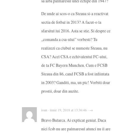
sa aiba palmaresul unei echipe din 1947?
De unde ai scos-o ca Steaua si-a reactivat
sectia de fotbal in 2013? A facut-o la
sfarsitul lui 2016. Asta se stie. Si despre ce
„comanda a csa-ului” vorbesti? Tu
realizezi ca clubul se numeste Steaua, nu
CSA? Acel CSA e echivalentul FC-ului,
de la FC Bayern Munchen. Cum e FCSB
Steaua din 86, cand FCSB a fost infiintata
in 2003? Ganditi, ma, un pic! Vorbiti doar
prostii, doar din auzite.
ioan · iunie 19, 2018 at 13:36:46 · →
Bravo Bularca. Ai explicat genial. Daca
nici fcsb nu are palmaresul atunci nu il are