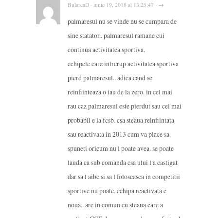
BularcaD · iunie 19, 2018 at 13:25:47 · →
palmaresul nu se vinde nu se cumpara de
sine statator.. palmaresul ramane cui
continua activitatea sportiva.
echipele care intrerup activitatea sportiva
pierd palmaresul.. adica cand se
reinfiinteaza o iau de la zero. in cel mai
rau caz palmaresul este pierdut sau cel mai
probabil e la fcsb. csa steaua reinfiintata
sau reactivata in 2013 cum va place sa
spuneti oricum nu l poate avea. se poate
lauda ca sub comanda csa ului l a castigat
dar sa l aibe si sa l foloseasca in competitii
sportive nu poate. echipa reactivata e
noua.. are in comun cu steaua care a