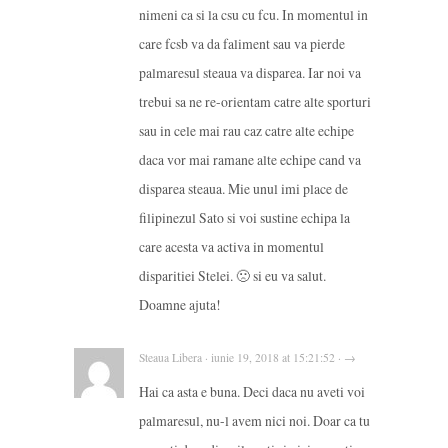
nimeni ca si la csu cu fcu. In momentul in
care fcsb va da faliment sau va pierde
palmaresul steaua va disparea. Iar noi va
trebui sa ne re-orientam catre alte sporturi
sau in cele mai rau caz catre alte echipe
daca vor mai ramane alte echipe cand va
disparea steaua. Mie unul imi place de
filipinezul Sato si voi sustine echipa la
care acesta va activa in momentul
disparitiei Stelei. 🙁 si eu va salut.
Doamne ajuta!
Steaua Libera · iunie 19, 2018 at 15:21:52 · →
Hai ca asta e buna. Deci daca nu aveti voi
palmaresul, nu-l avem nici noi. Doar ca tu