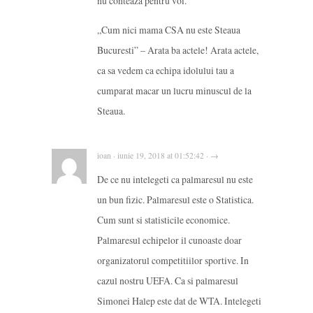
nu conteaza pentru voi.
„Cum nici mama CSA nu este Steaua
Bucuresti” – Arata ba actele! Arata actele,
ca sa vedem ca echipa idolului tau a
cumparat macar un lucru minuscul de la
Steaua.
ioan · iunie 19, 2018 at 01:52:42 · →
De ce nu intelegeti ca palmaresul nu este
un bun fizic. Palmaresul este o Statistica.
Cum sunt si statisticile economice.
Palmaresul echipelor il cunoaste doar
organizatorul competitiilor sportive. In
cazul nostru UEFA. Ca si palmaresul
Simonei Halep este dat de WTA. Intelegeti