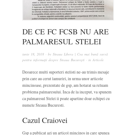
DE CE FC FCSB NU ARE
PALMARESUL STELEI
iunie 18, 2018
· by
Steaua Libera | Cea mai bună sursă
pentru informații despre Steaua București
· in
Articole
Deoarece multi suporteri stelisti ne-au trimis mesaje
prin care au cerut lamuriri, in urma unor articole
mincinoase, prezentate de gsp, am hotarat sa reluam
problema palmaresului. Inca de la inceput, va spunem
ca palmaresul Stelei ii poate apartine doar echipei cu
numele Steaua Bucuresti.
Cazul Craiovei
Gsp a publicat azi un articol mincinos in care spunea