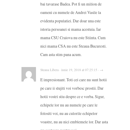
bai tavarase Badea. Pot fi un milion de
oameni cu numele de Andrei Vasile la
evidenta populatiei. Dar doar una este
istoria persoanei si mama acestuia. Iar
mama CSU Craiova nu este Stiinta. Cum
nici mama CSA nu este Steaua Bucuresti.
Cam asta stim pana acum.
Steaua Libera · iunie 19, 2018 at 07:25:15 · →
E impresionant. Toti cei care nu sunt hotii
pe care ii slujiti voi vorbesc prostii. Dar
hotii vostri stiu despre ce e vorba. Sigur,
echipele lor nu au numele pe care le
folositi voi, nu au culorile echipelor
voastre, nu au nici emblemele lor. Dar asta