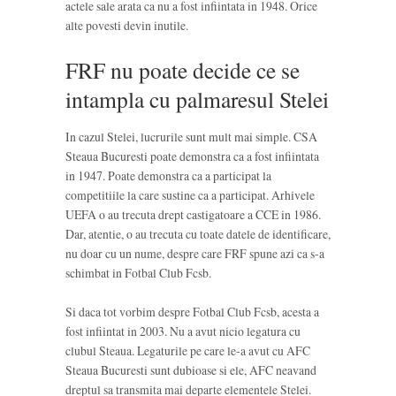
actele sale arata ca nu a fost infiintata in 1948. Orice
alte povesti devin inutile.
FRF nu poate decide ce se
intampla cu palmaresul Stelei
In cazul Stelei, lucrurile sunt mult mai simple. CSA
Steaua Bucuresti poate demonstra ca a fost infiintata
in 1947. Poate demonstra ca a participat la
competitiile la care sustine ca a participat. Arhivele
UEFA o au trecuta drept castigatoare a CCE in 1986.
Dar, atentie, o au trecuta cu toate datele de identificare,
nu doar cu un nume, despre care FRF spune azi ca s-a
schimbat in Fotbal Club Fcsb.
Si daca tot vorbim despre Fotbal Club Fcsb, acesta a
fost infiintat in 2003. Nu a avut nicio legatura cu
clubul Steaua. Legaturile pe care le-a avut cu AFC
Steaua Bucuresti sunt dubioase si ele, AFC neavand
dreptul sa transmita mai departe elementele Stelei.