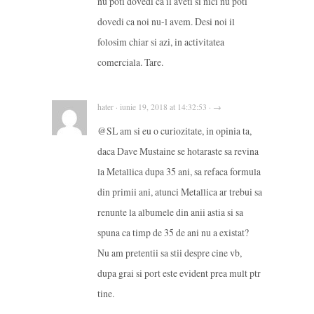
nu poti dovedi ca il aveti si nici nu poti
dovedi ca noi nu-l avem. Desi noi il
folosim chiar si azi, in activitatea
comerciala. Tare.
hater · iunie 19, 2018 at 14:32:53 · →
@SL am si eu o curiozitate, in opinia ta,
daca Dave Mustaine se hotaraste sa revina
la Metallica dupa 35 ani, sa refaca formula
din primii ani, atunci Metallica ar trebui sa
renunte la albumele din anii astia si sa
spuna ca timp de 35 de ani nu a existat?
Nu am pretentii sa stii despre cine vb,
dupa grai si port este evident prea mult ptr
tine.