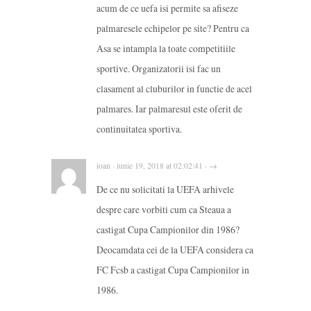
acum de ce uefa isi permite sa afiseze
palmaresele echipelor pe site? Pentru ca
Asa se intampla la toate competitiile
sportive. Organizatorii isi fac un
clasament al cluburilor in functie de acel
palmares. Iar palmaresul este oferit de
continuitatea sportiva.
ioan · iunie 19, 2018 at 02:02:41 · →
De ce nu solicitati la UEFA arhivele
despre care vorbiti cum ca Steaua a
castigat Cupa Campionilor din 1986?
Deocamdata cei de la UEFA considera ca
FC Fcsb a castigat Cupa Campionilor in
1986.