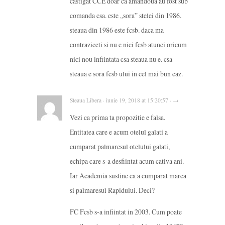
castigat CCE doar ca amandoua au fost sub
comanda csa. este „sora” stelei din 1986.
steaua din 1986 este fcsb. daca ma
contraziceti si nu e nici fcsb atunci oricum
nici nou infiintata csa steaua nu e. csa
steaua e sora fcsb ului in cel mai bun caz.
Steaua Libera · iunie 19, 2018 at 15:20:57 · →
Vezi ca prima ta propozitie e falsa.
Entitatea care e acum otelul galati a
cumparat palmaresul otelului galati,
echipa care s-a desfiintat acum cativa ani.
Iar Academia sustine ca a cumparat marca
si palmaresul Rapidului. Deci?
FC Fcsb s-a infiintat in 2003. Cum poate