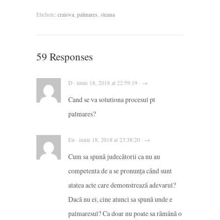
Etichete:
craiova
,
palmares
,
steaua
59 Responses
D · iunie 18, 2018 at 22:59:19 · →
Cand se va solutiona procesul pt
palmares?
Eu · iunie 18, 2018 at 23:38:20 · →
Cum sa spună judecătorii ca nu au
competenta de a se pronunța când sunt
atatea acte care demonstrează adevarul?
Dacă nu ei, cine atunci sa spună unde e
palmaresul? Ca doar nu poate sa rămână o