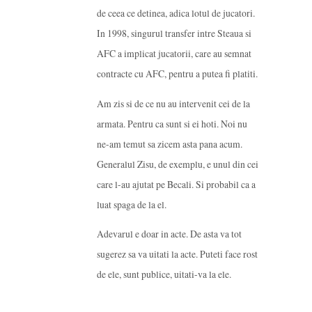
de ceea ce detinea, adica lotul de jucatori.
In 1998, singurul transfer intre Steaua si
AFC a implicat jucatorii, care au semnat
contracte cu AFC, pentru a putea fi platiti.
Am zis si de ce nu au intervenit cei de la
armata. Pentru ca sunt si ei hoti. Noi nu
ne-am temut sa zicem asta pana acum.
Generalul Zisu, de exemplu, e unul din cei
care l-au ajutat pe Becali. Si probabil ca a
luat spaga de la el.
Adevarul e doar in acte. De asta va tot
sugerez sa va uitati la acte. Puteti face rost
de ele, sunt publice, uitati-va la ele.