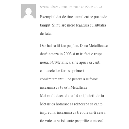
Steaua Libera · iunie 19, 2018 at 15:25:39 · →
Exemplul dat de tine e unul cat se poate de
tampit. Si nu are nicio legatura cu situatia
de fata.
Dar hai sa iti fac pe plac. Daca Metallica se
desfiinteaza in 2003 si tu iti faci o trupa
noua, FC Metallica, si te apuci sa canti
cantecele lor fara sa primesti
consimtamantul lor pentru a le folosi,
inseamna ca tu esti Metallica?
Mai mult, daca, dupa 14 ani, baietii de la
Metallica hotarasc sa reinceapa sa cante
impreuna, inseamna ca trebuie sa-ti ceara
tie voie ca sa isi cante propriile cantece?