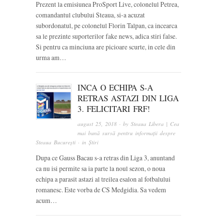
Prezent la emisiunea ProSport Live, colonelul Petrea,
comandantul clubului Steaua, si-a acuzat
subordonatul, pe colonelul Florin Talpan, ca incearca
sa le prezinte suporterilor fake news, adica stiri false.
Si pentru ca minciuna are picioare scurte, in cele din
urma am…
INCA O ECHIPA S-A
RETRAS ASTAZI DIN LIGA
3. FELICITARI FRF!
august 25, 2018
· by
Steaua Libera | Cea
mai bună sursă pentru informații despre
Steaua București
· in
Știri
Dupa ce Gauss Bacau s-a retras din Liga 3, anuntand
ca nu isi permite sa ia parte la noul sezon, o noua
echipa a parasit astazi al treilea esalon al fotbalului
romanesc. Este vorba de CS Medgidia. Sa vedem
acum…