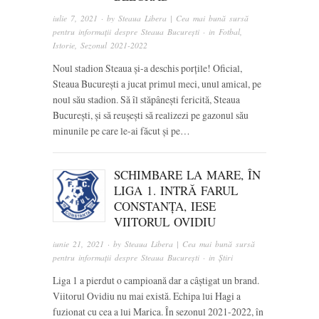
iulie 7, 2021
· by
Steaua Libera | Cea mai bună sursă
pentru informații despre Steaua București
· in
Fotbal
,
Istorie
,
Sezonul 2021-2022
Noul stadion Steaua și-a deschis porțile! Oficial,
Steaua București a jucat primul meci, unul amical, pe
noul său stadion. Să îl stăpânești fericită, Steaua
București, și să reușești să realizezi pe gazonul său
minunile pe care le-ai făcut și pe…
SCHIMBARE LA MARE, ÎN
LIGA 1. INTRĂ FARUL
CONSTANȚA, IESE
VIITORUL OVIDIU
iunie 21, 2021
· by
Steaua Libera | Cea mai bună sursă
pentru informații despre Steaua București
· in
Știri
Liga 1 a pierdut o campioană dar a câștigat un brand.
Viitorul Ovidiu nu mai există. Echipa lui Hagi a
fuzionat cu cea a lui Marica. În sezonul 2021-2022, în