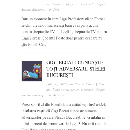
mai bună sursă pentru informații despre
Steaua București
· in
Știri
Într-un moment în care Liga Profesionistă de Fotbal
se chinuie să obțină aceiași bani ca și până acum
pentru drepturile TV ale Ligii 1, drepturile TV pentru
Liga 2 cresc. Șocant? Poate doar pentru cei care nu
știu fotbal. Ce…
GIGI BECALI CUNOAȘTE
TOȚI ADVERSARII STELEI
BUCUREȘTI
iulie 30, 2020
· by
Steaua Libera | Cea
mai bună sursă pentru informații despre
Steaua București
· in
Articole
Presa sportivă din România s-a arătat suprinsă astăzi,
la aflarea veștii că Gigi Becali cunoaște numele
adversarelor pe care Steaua București le va întâlni în
mini-turneul de promovare în Liga 3. Nu ar fi trebuit.
Gigi Becali cunoaște toți adversarii…