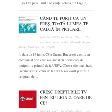
Liga 1 va juca Farul Constanța, echipă din Liga 2,…
CÂND TE PORȚI CA UN
PREȘ, TOATĂ LUMEA TE
CALCĂ ÎN PICIOARE
iunie 20, 2021
· by
Steaua Libera | Cea
mai bună sursă pentru informații despre
Steaua București
· in
Articole
În data de 16 iunie, CSA Steaua București a emis un
comunicat prin care s-a lăudat cu o scrisoare de
mulțumire primită de la UEFA. Câteva zile mai târziu,
„recunoștința” celor de la UEFA s-a văzut și într-un
program de…
CRESC DREPTURILE TV
PENTRU LIGA 2. OARE DE
CE?
iunie 16, 2021
· by
Steaua Libera | Cea