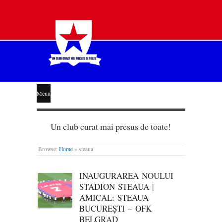
STEAUA
Menu
LIBERĂ
Un club curat mai presus de toate!
Browse:
Home
»
steaua
INAUGURAREA NOULUI
STADION STEAUA |
AMICAL: STEAUA
BUCUREȘTI – OFK
BELGRAD