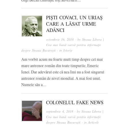
PIȘTI COVACI, UN URIAȘ
CARE A LĂSAT URME
ADÂNCI
octombrie 16, 2018
· by
Steaua Libera |
Cea mai bună sursă pentru informații
despre Steaua București
· in
Istorie
Am vorbit acum nu foarte mult timp despre cel mai
mare antrenor român din toate timpurile, Emeric
Ienei. Dar adevărul este că nea Imi nu a fost singurul
antrenor român de nivel mondial. A mai fost unul.
Numele său a…
COLONELUL FAKE NEWS
septembrie 4, 2018
· by
Steaua Libera |
Cea mai bună sursă pentru informații
despre Steaua București
· in
Articole