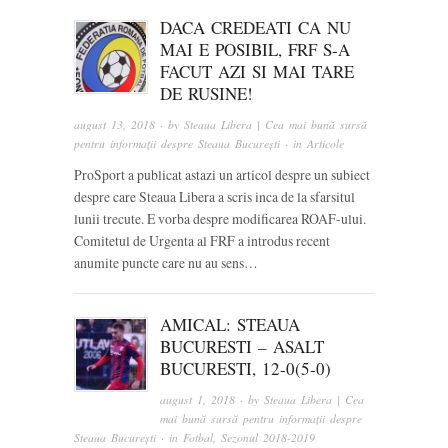
DACA CREDEATI CA NU
MAI E POSIBIL, FRF S-A
FACUT AZI SI MAI TARE
DE RUSINE!
august 13, 2018
· by
Steaua Libera | Cea mai bună sursă
pentru informații despre Steaua București
· in
Articole
ProSport a publicat astazi un articol despre un subiect
despre care Steaua Libera a scris inca de la sfarsitul
lunii trecute. E vorba despre modificarea ROAF-ului.
Comitetul de Urgenta al FRF a introdus recent
anumite puncte care nu au sens…
AMICAL: STEAUA
BUCURESTI – ASALT
BUCURESTI, 12-0(5-0)
august 1, 2018
· by
Steaua Libera | Cea
mai bună sursă pentru informații despre
Steaua București
· in
Fotbal
,
Sezonul 2018-2019