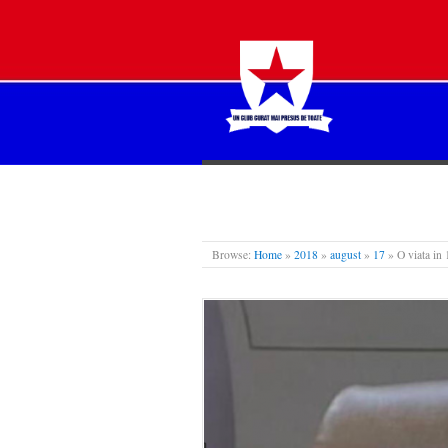
STEAUA LIBERĂ
Browse:
Home
»
2018
»
august
»
17
»
O viata in