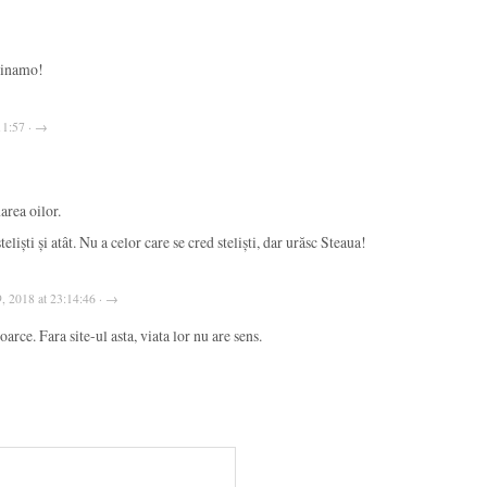
Dinamo!
11:57 · →
area oilor.
liști și atât. Nu a celor care se cred steliști, dar urăsc Steaua!
9, 2018 at 23:14:46 · →
oarce. Fara site-ul asta, viata lor nu are sens.