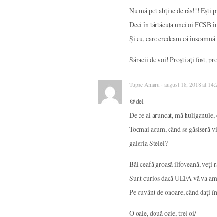
Nu mă pot abține de râs!!! Ești p
Deci în tărtăcuța unei oi FCSB 
Și eu, care credeam că înseamnă
Săracii de voi! Proști ați fost, pr
Tupac Amaru · august 18, 2018 at 14:
@del
De ce ai aruncat, mă huliganule, 
Tocmai acum, când se găsiseră vi
galeria Stelei?
Băi ceafă groasă ilfoveană, veți 
Sunt curios dacă UEFA vă va amen
Pe cuvânt de onoare, când dați în
O oaie, două oaie, trei oi/