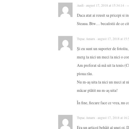
Andi · august 17, 2018 at 15:34:14 · 
Daca atat ai reusit sa pricepi si in
Steaua. Btw… becalistii de ce cite
Tupac Amaru · august 17, 2018 at 15:
Și eu sunt un suporter de fotoliu
merg la nici un meci la nici o comp
Am preferat să mă uit la tenis (C
ploua rău.
Nu m-aș uita la nici un meci al ni
măcar plătit nu m-aș uita!
În fine, fiecare face ce vrea, nu
Tupac Amaru · august 17, 2018 at 16:
Era un articol behăit al unei oi. 