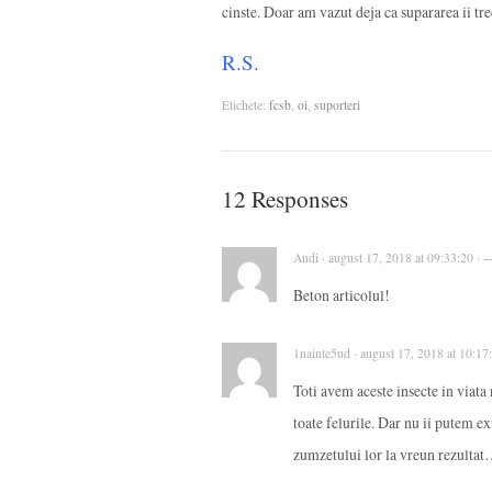
cinste. Doar am vazut deja ca supararea ii trec
R.S.
Etichete:
fcsb
,
oi
,
suporteri
12 Responses
Andi · august 17, 2018 at 09:33:20 · 
Beton articolul!
1nainte5ud · august 17, 2018 at 10:17
Toti avem aceste insecte in viata 
toate felurile. Dar nu ii putem ex
zumzetului lor la vreun rezultat… 