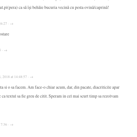
l.pi(pera) ca să își behăie bucuria vecină cu pesta ovină/caprină!
26:27 · →
ostare
5 · →
8, 2018 at 14:48:57 · →
a si o sa facem. Am face-o chiar acum, dar, din pacate, diacriticile apar
ac ca textul sa fie greu de citit. Speram in cel mai scurt timp sa rezolvam
17:36 · →