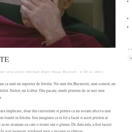
C
UTE
Ca
nă sursă pentru informații despre Steaua București
· in
De la cititori
spun ca sunt un suporter de fotoliu. Nu sunt din Bucuresti, sunt comod, nu
telist. Stelist, nu fcsbist. Din pacate, multi prieteni de-ai mei sunt
a.
ara implicare, doar din curiozitate si pentru ca nu aveam altceva mai
trantit in fotoliu. Imi imaginez ca la fel a facut si acest prieten al
a ne sicanam cu cate o ironie sau o gluma. De data asta, a fost tacere
In acel moment, telefonul meu a inceput sa vibreze.