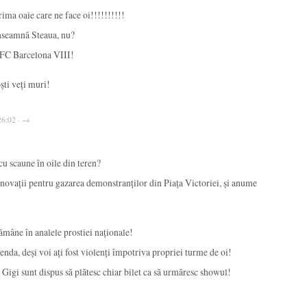
rima oaie care ne face oi!!!!!!!!!!
înseamnă Steaua, nu?
 FC Barcelona VIII!
oști veți muri!
26:02 · →
cu scaune în oile din teren?
novații pentru gazarea demonstranților din Piața Victoriei, și anume
rămâne în analele prostiei naționale!
da, deși voi ați fost violenți împotriva propriei turme de oi!
 Gigi sunt dispus să plătesc chiar bilet ca să urmăresc showul!