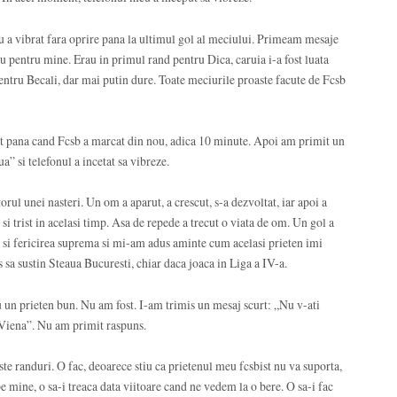
u a vibrat fara oprire pana la ultimul gol al meciului. Primeam mesaje
rau pentru mine. Erau in primul rand pentru Dica, caruia i-a fost luata
pentru Becali, dar mai putin dure. Toate meciurile proaste facute de Fcsb
nut pana cand Fcsb a marcat din nou, adica 10 minute. Apoi am primit un
a” si telefonul a incetat sa vibreze.
ul unei nasteri. Un om a aparut, a crescut, s-a dezvoltat, iar apoi a
 si trist in acelasi timp. Asa de repede a trecut o viata de om. Un gol a
a si fericirea suprema si mi-am adus aminte cum acelasi prieten imi
 sa sustin Steaua Bucuresti, chiar daca joaca in Liga a IV-a.
 fiu un prieten bun. Nu am fost. I-am trimis un mesaj scurt: „Nu v-ati
d Viena”. Nu am primit raspuns.
este randuri. O fac, deoarece stiu ca prietenul meu fcsbist nu va suporta,
e mine, o sa-i treaca data viitoare cand ne vedem la o bere. O sa-i fac