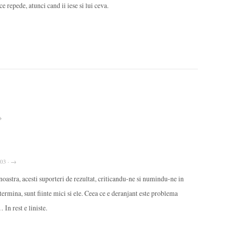
e repede, atunci cand ii iese si lui ceva.
→
:03 · →
noastra, acesti suporteri de rezultat, criticandu-ne si numindu-ne in
termina, sunt fiinte mici si ele. Ceea ce e deranjant este problema
In rest e liniste.