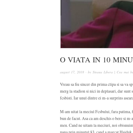
O VIATA IN 10 MIN
august 17, 2018
· by
Steaua Libera | Cea mai bu
Vreau sa fiu sincer din prima clipa si sa va 
merg la stadion si nici in deplasari, dar sunt s
fcsbisti. Iar unul dintre ei m-a surprins asear
M-am uitat la meciul Fcsbului, fara patima, f
bun de facut. Asa ca am deschis o bere si m-am 
meu. Cand ne uitam la meciuri, noi obisnuim s
pana prin minutul 83, cand a marcat Hajduk. 