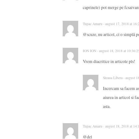
caprinele) pot merge pe fcsaivanu
Tupac Amaru · august 17, 2018 at 16:
@scuze, nu articol, ci o simplă p
ION ION · august 18, 2018 at 10:36:2
Vrem diacritice in articole pls!
Steaua Libera · august 1
Incercam sa facem ast
aiurea in articol si f
asta.
Tupac Amaru · august 18, 2018 at 14:
@del