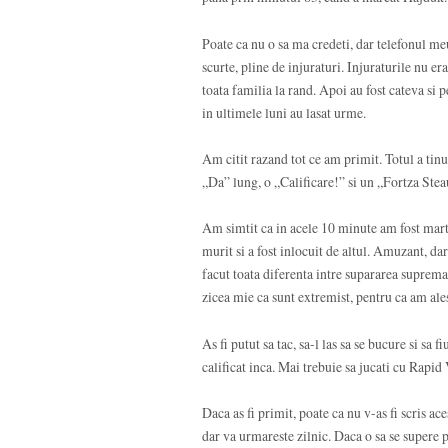
Poate ca nu o sa ma credeti, dar telefonul me
scurte, pline de injuraturi. Injuraturile nu e
toata familia la rand. Apoi au fost cateva si 
in ultimele luni au lasat urme.
Am citit razand tot ce am primit. Totul a ti
„Da” lung, o „Calificare!” si un „Fortza Steau
Am simtit ca in acele 10 minute am fost martor
murit si a fost inlocuit de altul. Amuzant, dar
facut toata diferenta intre supararea suprem
zicea mie ca sunt extremist, pentru ca am ales
As fi putut sa tac, sa-l las sa se bucure si sa
calificat inca. Mai trebuie sa jucati cu Rapi
Daca as fi primit, poate ca nu v-as fi scris ac
dar va urmareste zilnic. Daca o sa se supere p