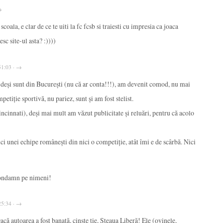
→
 scoala, e clar de ce te uiti la fc fcsb si traiesti cu impresia ca joaca
sc site-ul asta? :))))
51:03 · →
, deși sunt din București (nu că ar conta!!!), am devenit comod, nu mai
etiție sportivă, nu pariez, sunt și am fost stelist.
incinnati), deși mai mult am văzut publicitate și reluări, pentru că acolo
ci unei echipe românești din nici o competiție, atât îmi e de scârbă. Nici
 condamn pe nimeni!
25:34 · →
Dacă autoarea a fost banată, cinste ție, Steaua Liberă! Ele (ovinele,